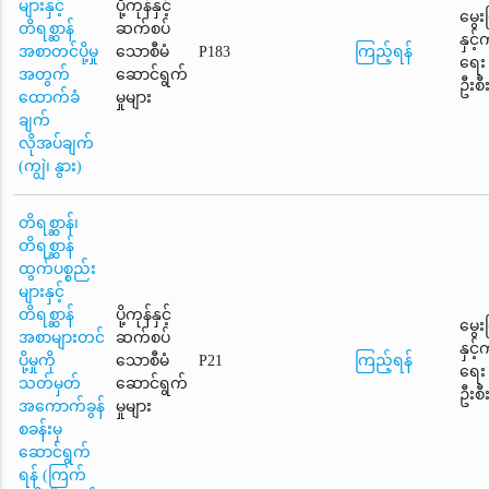
များနှင့်
ပို့ကုန်နှင့်
မွေး
တိရစ္ဆာန်
ဆက်စပ်
နှင့
အစာတင်ပို့မှု
သောစီမံ
P183
ကြည့်ရန်
ရေး
အတွက်
ဆောင်ရွက်
ဦးစီ
ထောက်ခံ
မှုများ
ချက်
လိုအပ်ချက်
(ကျွဲ၊ နွား)
တိရစ္ဆာန်၊
တိရစ္ဆာန်
ထွက်ပစ္စည်း
များနှင့်
တိရစ္ဆာန်
ပို့ကုန်နှင့်
မွေး
အစာများတင်
ဆက်စပ်
နှင့
ပို့မှုကို
သောစီမံ
P21
ကြည့်ရန်
ရေး
သတ်မှတ်
ဆောင်ရွက်
ဦးစီ
အကောက်ခွန်
မှုများ
စခန်းမှ
ဆောင်ရွက်
ရန် (ကြက်