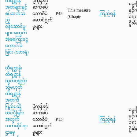
တိရစ္ဆာန်
ပို့ကုန်နှင့်
မွေး
အစာများနှင့်
ဆက်စပ်
This measure
နှင့
စပ်ဆက်သ
သောစီမံ
P43
ကြည့်ရန်
(Chapte
ရေး
ည့်
ဆောင်ရွက်
ဦးစီ
ဝန်ဆောင်မှု
မှုများ
များအတွက်
အခကြေးငွေ
ကောက်ခံ
ခြင်း (သားရဲ)
တိရစ္ဆာန်၊
တိရစ္ဆာန်
ထွက်ပစ္စည်း
သို့မဟုတ်
တိရစ္ဆာန်
အစာကို
ပြည်ပသို့
ပို့ကုန်နှင့်
မွေး
တင်ပို့ခြင်း
ဆက်စပ်
နှင့
အတွက်
သောစီမံ
P13
ကြည့်ရန်
ရေး
သက်ဆိုင်ရာ
ဆောင်ရွက်
ဦးစီ
ဌာနမှ
မှုများ