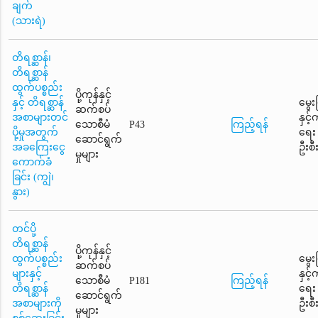
ချက်
(သားရဲ)
တိရစ္ဆာန်၊
တိရစ္ဆာန်
ထွက်ပစ္စည်း
ပို့ကုန်နှင့်
နှင့် တိရစ္ဆာန်
မွေး
ဆက်စပ်
အစာများတင်
နှင့
သောစီမံ
P43
ကြည့်ရန်
ပို့မှုအတွက်
ရေး
ဆောင်ရွက်
အခကြေးငွေ
ဦးစီ
မှုများ
ကောက်ခံ
ခြင်း (ကျွဲ၊
နွား)
တင်ပို့
တိရစ္ဆာန်
ပို့ကုန်နှင့်
ထွက်ပစ္စည်း
မွေး
ဆက်စပ်
များနှင့်
နှင့
သောစီမံ
P181
ကြည့်ရန်
တိရစ္ဆာန်
ရေး
ဆောင်ရွက်
အစာများကို
ဦးစီ
မှုများ