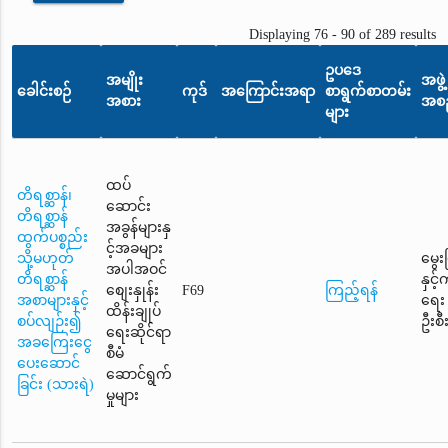
Displaying 76 - 90 of 289 results
ဥပဒေ
အမျိုး
အဖွဲ့
ခေါင်းစဉ်
ကုဒ်
အကြောင်းအရာ
စာရွက်စာတမ်း
အစား
အစည
များ
ထပ်
တိရစ္ဆာန်၊
ဆောင်း
တိရစ္ဆာန်
အခွန်များနှ
ထွက်ပစ္စည်း
င့်အခများ
သို့မဟုတ်
မွေး
အပါအဝင်
တိရစ္ဆာန်
နှင့
စျေးနှုန်း
F69
ကြည့်ရန်
အစာများနှင့်
ရေး
ထိန်းချုပ်
စပ်လျဉ်း၍
ဦးစီ
ရေးဆိုင်ရာ
အခကြေးငွေ
စီမံ
ပေးဆောင်
ဆောင်ရွက်
ခြင်း (သားရဲ)
မှုများ