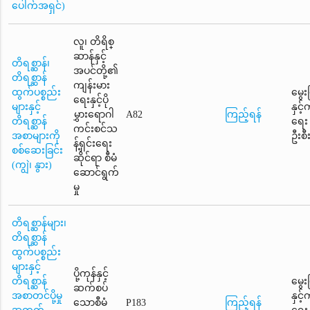
ပေါက်အရှင်)
လူ၊ တိရိစ္
ဆာန်နှင့်
တိရစ္ဆာန်၊
အပင်တို့၏
တိရစ္ဆာန်
ကျန်းမား
ထွက်ပစ္စည်း
မွေး
ရေးနှင့်ပို
များနှင့်
နှင့
မွှားရောဂါ
A82
ကြည့်ရန်
တိရစ္ဆာန်
ရေး
ကင်းစင်သ
အစာများကို
ဦးစီ
န့်ရှင်းရေး
စစ်ဆေးခြင်း
ဆိုင်ရာ စီမံ
(ကျွဲ၊ နွား)
ဆောင်ရွက်
မှု
တိရစ္ဆာန်များ၊
တိရစ္ဆာန်
ထွက်ပစ္စည်း
များနှင့်
ပို့ကုန်နှင့်
တိရစ္ဆာန်
မွေး
ဆက်စပ်
အစာတင်ပို့မှု
နှင့
သောစီမံ
P183
ကြည့်ရန်