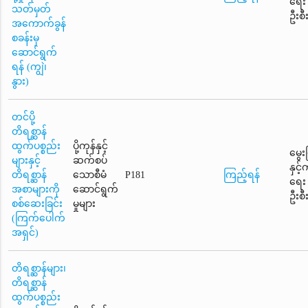
ရေး
သတ်မှတ်
ဦးစီ
အကောက်ခွန်
စခန်းမှ
ဆောင်ရွက်
ရန် (ကျွဲ၊
နွား)
တင်ပို့
တိရစ္ဆာန်
ထွက်ပစ္စည်း
ပို့ကုန်နှင့်
မွေး
များနှင့်
ဆက်စပ်
နှင့
တိရစ္ဆာန်
သောစီမံ
P181
ကြည့်ရန်
ရေး
အစာများကို
ဆောင်ရွက်
ဦးစီ
စစ်ဆေးခြင်း
မှုများ
(ကြက်ပေါက်
အရှင်)
တိရစ္ဆာန်များ၊
တိရစ္ဆာန်
ထွက်ပစ္စည်း