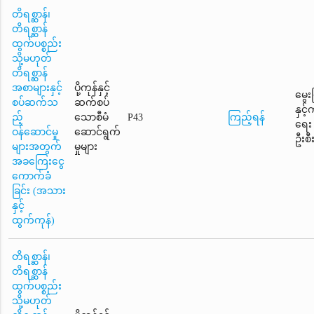
တိရစ္ဆာန်၊
တိရစ္ဆာန်
ထွက်ပစ္စည်း
သို့မဟုတ်
တိရစ္ဆာန်
အစာများနှင့်
ပို့ကုန်နှင့်
မွေး
စပ်ဆက်သ
ဆက်စပ်
နှင့
ည့်
သောစီမံ
P43
ကြည့်ရန်
ရေး
ဝန်ဆောင်မှု
ဆောင်ရွက်
ဦးစီ
များအတွက်
မှုများ
အခကြေးငွေ
ကောက်ခံ
ခြင်း (အသား
နှင့်
ထွက်ကုန်)
တိရစ္ဆာန်၊
တိရစ္ဆာန်
ထွက်ပစ္စည်း
သို့မဟုတ်