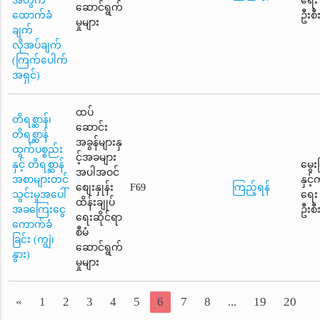
အတွက်
ရေး
ဆောင်ရွက်
ထောက်ခံ
ဦးစီ
မှုများ
ချက်
လိုအပ်ချက်
(ကြက်ပေါက်
အရှင်)
ထပ်
တိရစ္ဆာန်၊
ဆောင်း
တိရစ္ဆာန်
အခွန်များနှ
ထွက်ပစ္စည်း
င့်အခများ
နှင့် တိရစ္ဆာန်
မွေး
အပါအဝင်
အစာများတင်
နှင့
စျေးနှုန်း
F69
ကြည့်ရန်
သွင်းမှုအပေါ်
ရေး
ထိန်းချုပ်
အခကြေးငွေ
ဦးစီ
ရေးဆိုင်ရာ
ကောက်ခံ
စီမံ
ခြင်း (ကျွဲ၊
ဆောင်ရွက်
နွား)
မှုများ
«
1
2
3
4
5
6
7
8
...
19
20