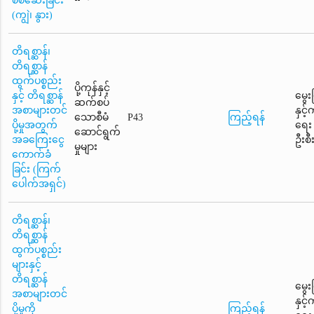
စစ်ဆေးခြင်း
(ကျွဲ၊ နွား)
တိရစ္ဆာန်၊
တိရစ္ဆာန်
ထွက်ပစ္စည်း
ပို့ကုန်နှင့်
နှင့် တိရစ္ဆာန်
မွေး
ဆက်စပ်
အစာများတင်
နှင့
သောစီမံ
P43
ကြည့်ရန်
ပို့မှုအတွက်
ရေး
ဆောင်ရွက်
အခကြေးငွေ
ဦးစီ
မှုများ
ကောက်ခံ
ခြင်း (ကြက်
ပေါက်အရှင်)
တိရစ္ဆာန်၊
တိရစ္ဆာန်
ထွက်ပစ္စည်း
များနှင့်
တိရစ္ဆာန်
မွေး
အစာများတင်
နှင့
ပို့မှုကို
ကြည့်ရန်