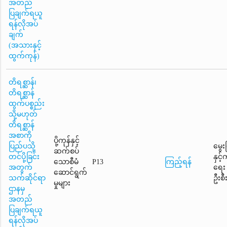
အတည်
ပြချက်ရယူ
ရန်လိုအပ်
ချက်
(အသားနှင့်
ထွက်ကုန်)
တိရစ္ဆာန်၊
တိရစ္ဆာန်
ထွက်ပစ္စည်း
သို့မဟုတ်
တိရစ္ဆာန်
အစာကို
ပို့ကုန်နှင့်
ပြည်ပသို့
မွေး
ဆက်စပ်
တင်ပို့ခြင်း
နှင့
သောစီမံ
P13
ကြည့်ရန်
အတွက်
ရေး
ဆောင်ရွက်
သက်ဆိုင်ရာ
ဦးစီ
မှုများ
ဌာနမှ
အတည်
ပြချက်ရယူ
ရန်လိုအပ်