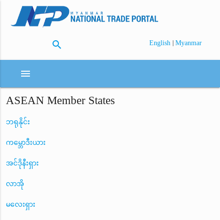
search
|
English
Myanmar
menu
ASEAN Member States
ဘရုနိုင်း
ကမ္ဘောဒီးယား
အင်ဒိုနီးရှား
လာအို
မလေးရှား