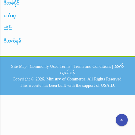
ဖိလစ်ပိုင်
စင်္ကာပူ
ထိုင်း
ဗီယက်နမ်
Site Map
|
Commonly Used Terms
|
Terms and Conditions
|
ဆက်
သွယ်ရန်
Copyright © 2026.
Ministry of Commerce.
All Rights Reserved.
This website has been built with the support of
USAID.
arrow_drop_up