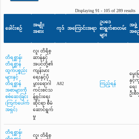
Displaying 91 - 105 of 289 results
ဥပဒေ
အမျိုး
အဖွဲ့
ခေါင်းစဉ်
ကုဒ်
အကြောင်းအရာ
စာရွက်စာတမ်း
အစား
အစည
များ
လူ၊ တိရိစ္
တိရစ္ဆာန်၊
ဆာန်နှင့်
တိရစ္ဆာန်
အပင်တို့၏
ထွက်ပစ္စည်း
ကျန်းမား
မွေး
များနှင့်
ရေးနှင့်ပို
နှင့
တိရစ္ဆာန်
မွှားရောဂါ
A82
ကြည့်ရန်
ရေး
အစာများကို
ကင်းစင်သ
ဦးစီ
စစ်ဆေးခြင်း
န့်ရှင်းရေး
(ကြက်ပေါက်
ဆိုင်ရာ စီမံ
အရှင်)
ဆောင်ရွက်
မှု
တိရစ္ဆာန်၊
လူ၊ တိရိစ္
တိရစ္ဆာန်