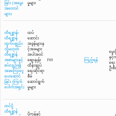
ခြင်း (အမွှေး
မှုများ
အတောင်
များ)
တိရစ္ဆာန်၊
ထပ်
တိရစ္ဆာန်
ဆောင်း
ထွက်ပစ္စည်း
အခွန်များနှ
သို့မဟုတ်
င့်အခများ
မွေး
တိရစ္ဆာန်
အပါအဝင်
နှင့
အစာများနှင့်
စျေးနှုန်း
F69
ကြည့်ရန်
ရေး
စပ်လျဉ်း၍
ထိန်းချုပ်
ဦးစီ
အခကြေးငွေ
ရေးဆိုင်ရာ
ပေးဆောင်
စီမံ
ခြင်း (ကြက်
ဆောင်ရွက်
ပေါက်အရှင်)
မှုများ
တင်ပို့
တိရစ္ဆာန်
ပို့ကုန်နှင့်