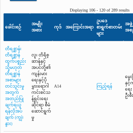
Displaying 106 - 120 of 289 results
ဥပဒေ
အမျိုး
အဖွဲ့
ခေါင်းစဉ်
ကုဒ်
အကြောင်းအရာ
စာရွက်စာတမ်း
အစား
အစည
များ
တိရစ္ဆာန်၊
တိရစ္ဆာန်
လူ၊ တိရိစ္
ထွက်ပစ္စည်း
ဆာန်နှင့်
သို့မဟုတ်
အပင်တို့၏
တိရစ္ဆာန်
ကျန်းမား
မွေး
အစာများ
ရေးနှင့်ပို
နှင့
တင်သွင်းမှု
မွှားရောဂါ
A14
ကြည့်ရန်
ရေး
အတွက်
ကင်းစင်သ
ဦးစီ
အတည်ပြု
န့်ရှင်းရေး
ချက်ရယူ
ဆိုင်ရာ စီမံ
ရန်လိုအပ်
ဆောင်ရွက်
ချက် (ကျွဲ၊
မှု
နွား)