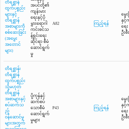
တိရစ္ဆာန်
အပင်တို့၏
ထွက်ပစ္စည်း
ကျန်းမား
များနှင့်
မွေး
ရေးနှင့်ပို
တိရစ္ဆာန်
နှင့
မွှားရောဂါ
A82
ကြည့်ရန်
အစာများကို
ရေး
ကင်းစင်သ
စစ်ဆေးခြင်း
ဦးစီ
န့်ရှင်းရေး
(အမွှေး
ဆိုင်ရာ စီမံ
အတောင်
ဆောင်ရွက်
များ)
မှု
တိရစ္ဆာန်၊
တိရစ္ဆာန်
ထွက်ပစ္စည်း
သို့မဟုတ်
တိရစ္ဆာန်
ပို့ကုန်နှင့်
အစာများနှင့်
မွေး
ဆက်စပ်
စပ်ဆက်သ
နှင့
သောစီမံ
P43
ကြည့်ရန်
ည့်
ရေး
ဆောင်ရွက်
ဝန်ဆောင်မှု
ဦးစီ
မှုများ
များအတွက်