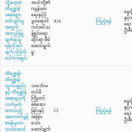
သို့မဟုတ်
အပင်တို့၏
တိရစ္ဆာန်
ကျန်းမား
မွေး
အစာများ
ရေးနှင့်ပို
နှင့
တင်သွင်းမှု
မွှားရောဂါ
A14
ကြည့်ရန်
ရေး
အတွက်
ကင်းစင်သ
ဦးစီ
အတည်ပြု
န့်ရှင်းရေး
ချက်ရယူ
ဆိုင်ရာ စီမံ
ရန်လိုအပ်
ဆောင်ရွက်
ချက် (ကြက်
မှု
ပေါက်အရှင်)
တိရစ္ဆာန်၊
တိရစ္ဆာန်
ထွက်ပစ္စည်း
သင်္ဘောမ
နှင့် တိရစ္ဆာန်
တင်မီ
အစာများကို
ကြိုတင်
မွေး
သတ်မှတ်
စစ်ဆေး
နှင့
ထားသည့်
ခြင်းနှင့်
C3
ကြည့်ရန်
ရေး
အကောက်ခွန်
အခြား
ဦးစီ
စခန်းမှသာ
သော
သယ်ဆောင်
ဆောင်ရွက်