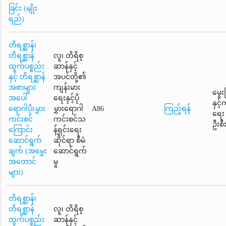
ခြင်း (မျိုး
ရည်)
တိရစ္ဆာန်၊
တိရစ္ဆာန်
လူ၊ တိရိစ္
ထွက်ပစ္စည်း
ဆာန်နှင့်
နှင့် တိရစ္ဆာန်
အပင်တို့၏
အစာများ
ကျန်းမား
မွေး
အပေါ်
ရေးနှင့်ပို
နှင့
ရောဂါပိုးမွှား
မွှားရောဂါ
A86
ကြည့်ရန်
ရေး
ကင်းစင်
ကင်းစင်သ
ဦးစီ
ကြောင်း
န့်ရှင်းရေး
ဆောင်ရွက်
ဆိုင်ရာ စီမံ
ချက် (အမွှေး
ဆောင်ရွက်
အတောင်
မှု
များ)
တိရစ္ဆာန်၊
တိရစ္ဆာန်
လူ၊ တိရိစ္
ထွက်ပစ္စည်း
ဆာန်နှင့်