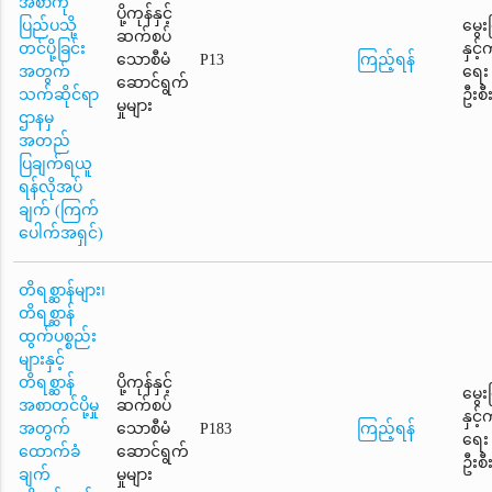
အစာကို
ပို့ကုန်နှင့်
ပြည်ပသို့
မွေး
ဆက်စပ်
တင်ပို့ခြင်း
နှင့
သောစီမံ
P13
ကြည့်ရန်
အတွက်
ရေး
ဆောင်ရွက်
သက်ဆိုင်ရာ
ဦးစီ
မှုများ
ဌာနမှ
အတည်
ပြချက်ရယူ
ရန်လိုအပ်
ချက် (ကြက်
ပေါက်အရှင်)
တိရစ္ဆာန်များ၊
တိရစ္ဆာန်
ထွက်ပစ္စည်း
များနှင့်
တိရစ္ဆာန်
ပို့ကုန်နှင့်
မွေး
အစာတင်ပို့မှု
ဆက်စပ်
နှင့
အတွက်
သောစီမံ
P183
ကြည့်ရန်
ရေး
ထောက်ခံ
ဆောင်ရွက်
ဦးစီ
ချက်
မှုများ