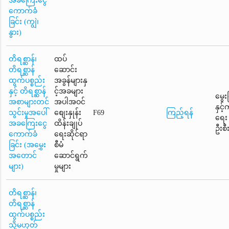
အခကြေးငွေ
ကောက်ခံ
ခြင်း (ကျွဲ၊
နွား)
တိရစ္ဆာန်၊
ထပ်
တိရစ္ဆာန်
ဆောင်း
ထွက်ပစ္စည်း
အခွန်များနှ
နှင့် တိရစ္ဆာန်
င့်အခများ
မွေး
အစာများတင်
အပါအဝင်
နှင့
သွင်းမှုအပေါ်
စျေးနှုန်း
F69
ကြည့်ရန်
ရေး
အခကြေးငွေ
ထိန်းချုပ်
ဦးစီ
ကောက်ခံ
ရေးဆိုင်ရာ
ခြင်း (အမွှေး
စီမံ
အတောင်
ဆောင်ရွက်
များ)
မှုများ
တိရစ္ဆာန်၊
တိရစ္ဆာန်
ထွက်ပစ္စည်း
သို့မဟုတ်