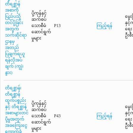
တိရစ္ဆာန်
အစာကို
ပို့ကုန်နှင့်
ပြည်ပသို့
မွေး
ဆက်စပ်
တင်ပို့ခြင်း
နှင့
သောစီမံ
P13
ကြည့်ရန်
အတွက်
ရေး
ဆောင်ရွက်
သက်ဆိုင်ရာ
ဦးစီ
မှုများ
ဌာနမှ
အတည်
ပြချက်ရယူ
ရန်လိုအပ်
ချက် (ကျွဲ၊
နွား)
တိရစ္ဆာန်၊
တိရစ္ဆာန်
ထွက်ပစ္စည်း
ပို့ကုန်နှင့်
နှင့် တိရစ္ဆာန်
မွေး
ဆက်စပ်
အစာများတင်
နှင့
သောစီမံ
P43
ကြည့်ရန်
ပို့မှုအတွက်
ရေး
ဆောင်ရွက်
အခကြေးငွေ
ဦးစီ
မှုများ
ကောက်ခံ