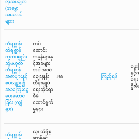
လိုအပ်ချက်
(အမွှေး
အတောင်
များ)
တိရစ္ဆာန်၊
ထပ်
တိရစ္ဆာန်
ဆောင်း
ထွက်ပစ္စည်း
အခွန်များနှ
သို့မဟုတ်
င့်အခများ
မွေး
တိရစ္ဆာန်
အပါအဝင်
နှင့
အစာများနှင့်
စျေးနှုန်း
F69
ကြည့်ရန်
ရေး
စပ်လျဉ်း၍
ထိန်းချုပ်
ဦးစီ
အခကြေးငွေ
ရေးဆိုင်ရာ
ပေးဆောင်
စီမံ
ခြင်း (ကျွဲ၊
ဆောင်ရွက်
နွား)
မှုများ
လူ၊ တိရိစ္
တိရစ္ဆာန်၊
ဆာန်နှင့်