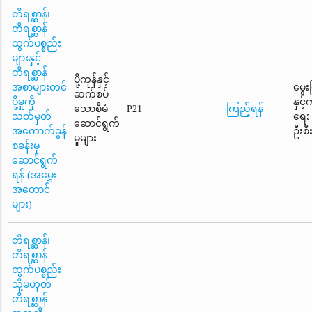
တိရစ္ဆာန်၊
တိရစ္ဆာန်
ထွက်ပစ္စည်း
များနှင့်
တိရစ္ဆာန်
ပို့ကုန်နှင့်
အစာများတင်
မွေး
ဆက်စပ်
ပို့မှုကို
နှင့
သောစီမံ
P21
ကြည့်ရန်
သတ်မှတ်
ရေး
ဆောင်ရွက်
အကောက်ခွန်
ဦးစီ
မှုများ
စခန်းမှ
ဆောင်ရွက်
ရန် (အမွှေး
အတောင်
များ)
တိရစ္ဆာန်၊
တိရစ္ဆာန်
ထွက်ပစ္စည်း
သို့မဟုတ်
တိရစ္ဆာန်