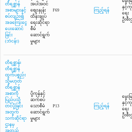
မွေးမ
တိရစ္ဆာန်
အပါအဝင်
နှင့်
အစာများနှင့်
စျေးနှုန်း
F69
ကြည့်ရန်
ရေး
စပ်လျဉ်း၍
ထိန်းချုပ်
ဦးစီး
အခကြေးငွေ
ရေးဆိုင်ရာ
ပေးဆောင်
စီမံ
ခြင်း
ဆောင်ရွက်
(ဘဲငန်း)
မှုများ
တိရစ္ဆာန်၊
တိရစ္ဆာန်
ထွက်ပစ္စည်း
သို့မဟုတ်
တိရစ္ဆာန်
အစာကို
ပို့ကုန်နှင့်
မွေးမ
ပြည်ပသို့
ဆက်စပ်
နှင့်
တင်ပို့ခြင်း
သောစီမံ
P13
ကြည့်ရန်
ရေး
အတွက်
ဆောင်ရွက်
ဦးစီး
သက်ဆိုင်ရာ
မှုများ
ဌာနမှ
အတည်