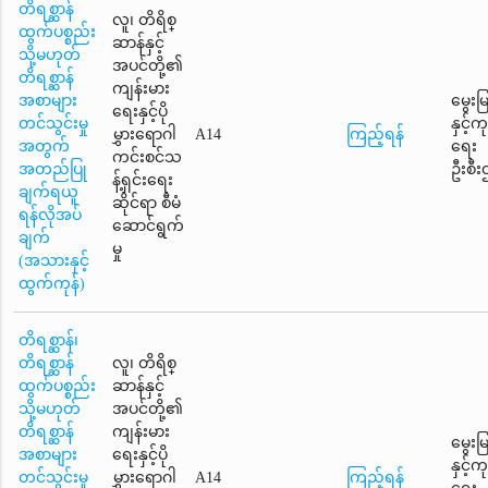
တိရစ္ဆာန်
လူ၊ တိရိစ္
ထွက်ပစ္စည်း
ဆာန်နှင့်
သို့မဟုတ်
အပင်တို့၏
တိရစ္ဆာန်
ကျန်းမား
အစာများ
မွေးမ
ရေးနှင့်ပို
တင်သွင်းမှု
နှင့်
မွှားရောဂါ
A14
ကြည့်ရန်
အတွက်
ရေး
ကင်းစင်သ
အတည်ပြု
ဦးစီး
န့်ရှင်းရေး
ချက်ရယူ
ဆိုင်ရာ စီမံ
ရန်လိုအပ်
ဆောင်ရွက်
ချက်
မှု
(အသားနှင့်
ထွက်ကုန်)
တိရစ္ဆာန်၊
တိရစ္ဆာန်
လူ၊ တိရိစ္
ထွက်ပစ္စည်း
ဆာန်နှင့်
သို့မဟုတ်
အပင်တို့၏
တိရစ္ဆာန်
ကျန်းမား
မွေးမ
အစာများ
ရေးနှင့်ပို
နှင့်
တင်သွင်းမှု
မွှားရောဂါ
A14
ကြည့်ရန်