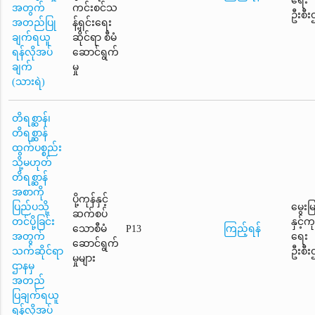
ရေး
အတွက်
ကင်းစင်သ
ဦးစီး
အတည်ပြု
န့်ရှင်းရေး
ချက်ရယူ
ဆိုင်ရာ စီမံ
ရန်လိုအပ်
ဆောင်ရွက်
ချက်
မှု
(သားရဲ)
တိရစ္ဆာန်၊
တိရစ္ဆာန်
ထွက်ပစ္စည်း
သို့မဟုတ်
တိရစ္ဆာန်
အစာကို
ပို့ကုန်နှင့်
ပြည်ပသို့
မွေးမ
ဆက်စပ်
တင်ပို့ခြင်း
နှင့်
သောစီမံ
P13
ကြည့်ရန်
အတွက်
ရေး
ဆောင်ရွက်
သက်ဆိုင်ရာ
ဦးစီး
မှုများ
ဌာနမှ
အတည်
ပြချက်ရယူ
ရန်လိုအပ်