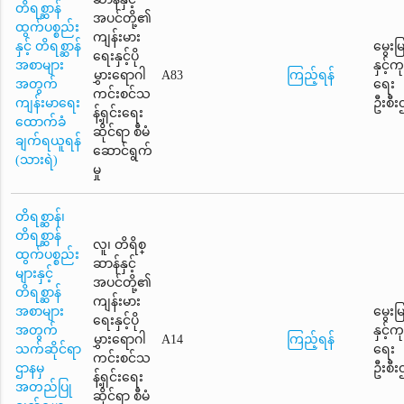
တိရစ္ဆာန်
အပင်တို့၏
ထွက်ပစ္စည်း
ကျန်းမား
နှင့် တိရစ္ဆာန်
မွေးမ
ရေးနှင့်ပို
အစာများ
နှင့်
မွှားရောဂါ
A83
ကြည့်ရန်
အတွက်
ရေး
ကင်းစင်သ
ကျန်းမာရေး
ဦးစီး
န့်ရှင်းရေး
ထောက်ခံ
ဆိုင်ရာ စီမံ
ချက်ရယူရန်
ဆောင်ရွက်
(သားရဲ)
မှု
တိရစ္ဆာန်၊
တိရစ္ဆာန်
လူ၊ တိရိစ္
ထွက်ပစ္စည်း
ဆာန်နှင့်
များနှင့်
အပင်တို့၏
တိရစ္ဆာန်
ကျန်းမား
အစာများ
မွေးမ
ရေးနှင့်ပို
အတွက်
နှင့်
မွှားရောဂါ
A14
ကြည့်ရန်
သက်ဆိုင်ရာ
ရေး
ကင်းစင်သ
ဌာနမှ
ဦးစီး
န့်ရှင်းရေး
အတည်ပြု
ဆိုင်ရာ စီမံ