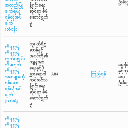
ဦးစီး
အတည်ပြု
န့်ရှင်းရေး
ချက်ရယူ
ဆိုင်ရာ စီမံ
ရန်လိုအပ်
ဆောင်ရွက်
ချက်
မှု
(ဘဲငန်း)
လူ၊ တိရိစ္
တိရစ္ဆာန်၊
ဆာန်နှင့်
တိရစ္ဆာန်
အပင်တို့၏
ထွက်ပစ္စည်း
ကျန်းမား
သို့မဟုတ်
မွေးမ
ရေးနှင့်ပို
တိရစ္ဆာန်
နှင့်
မွှားရောဂါ
A84
ကြည့်ရန်
အစာများကို
ရေး
ကင်းစင်သ
စစ်ဆေး
ဦးစီး
န့်ရှင်းရေး
ရန်လိုအပ်
ဆိုင်ရာ စီမံ
ချက်
ဆောင်ရွက်
(သားရဲ)
မှု
တိရစ္ဆာန်၊
တိရစ္ဆာန်