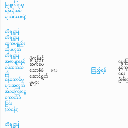
ပြချက်ရယူ
ရန်လိုအပ်
ချက်(သားရဲ)
တိရစ္ဆာန်၊
တိရစ္ဆာန်
ထွက်ပစ္စည်း
သို့မဟုတ်
တိရစ္ဆာန်
ပို့ကုန်နှင့်
အစာများနှင့်
မွေးမ
ဆက်စပ်
စပ်ဆက်သ
နှင့်
သောစီမံ
P43
ကြည့်ရန်
ည့်
ရေး
ဆောင်ရွက်
ဝန်ဆောင်မှု
ဦးစီး
မှုများ
များအတွက်
အခကြေးငွေ
ကောက်ခံ
ခြင်း
(ဘဲငန်း)
တိရစ္ဆာန်၊