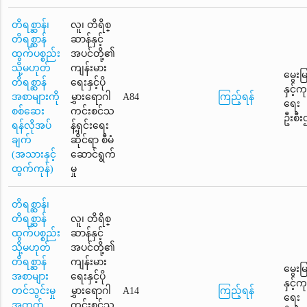
တိရစ္ဆာန်၊
လူ၊ တိရိစ္
တိရစ္ဆာန်
ဆာန်နှင့်
ထွက်ပစ္စည်း
အပင်တို့၏
သို့မဟုတ်
ကျန်းမား
မွေးမ
တိရစ္ဆာန်
ရေးနှင့်ပို
နှင့်
အစာများကို
မွှားရောဂါ
A84
ကြည့်ရန်
ရေး
စစ်ဆေး
ကင်းစင်သ
ဦးစီး
ရန်လိုအပ်
န့်ရှင်းရေး
ချက်
ဆိုင်ရာ စီမံ
(အသားနှင့်
ဆောင်ရွက်
ထွက်ကုန်)
မှု
တိရစ္ဆာန်၊
တိရစ္ဆာန်
လူ၊ တိရိစ္
ထွက်ပစ္စည်း
ဆာန်နှင့်
သို့မဟုတ်
အပင်တို့၏
တိရစ္ဆာန်
ကျန်းမား
မွေးမ
အစာများ
ရေးနှင့်ပို
နှင့်
တင်သွင်းမှု
မွှားရောဂါ
A14
ကြည့်ရန်
ရေး
အတွက်
ကင်းစင်သ