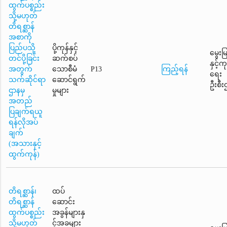
ထွက်ပစ္စည်း
သို့မဟုတ်
တိရစ္ဆာန်
အစာကို
ပြည်ပသို့
ပို့ကုန်နှင့်
မွေးမ
တင်ပို့ခြင်း
ဆက်စပ်
နှင့်
အတွက်
သောစီမံ
P13
ကြည့်ရန်
ရေး
သက်ဆိုင်ရာ
ဆောင်ရွက်
ဦးစီး
ဌာနမှ
မှုများ
အတည်
ပြချက်ရယူ
ရန်လိုအပ်
ချက်
(အသားနှင့်
ထွက်ကုန်)
တိရစ္ဆာန်၊
ထပ်
တိရစ္ဆာန်
ဆောင်း
ထွက်ပစ္စည်း
အခွန်များနှ
သို့မဟုတ်
င့်အခများ