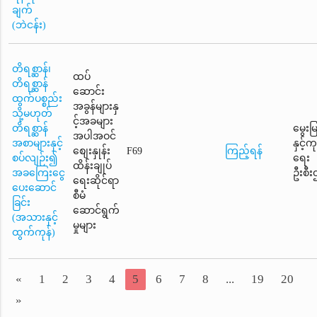
ချက်
(ဘဲငန်း)
တိရစ္ဆာန်၊
ထပ်
တိရစ္ဆာန်
ဆောင်း
ထွက်ပစ္စည်း
အခွန်များနှ
သို့မဟုတ်
င့်အခများ
တိရစ္ဆာန်
မွေးမ
အပါအဝင်
အစာများနှင့်
နှင့်
စျေးနှုန်း
F69
ကြည့်ရန်
စပ်လျဉ်း၍
ရေး
ထိန်းချုပ်
အခကြေးငွေ
ဦးစီး
ရေးဆိုင်ရာ
ပေးဆောင်
စီမံ
ခြင်း
ဆောင်ရွက်
(အသားနှင့်
မှုများ
ထွက်ကုန်)
«
1
2
3
4
5
6
7
8
...
19
20
»