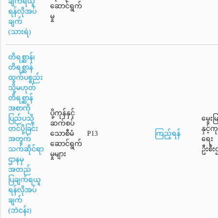
ချက်ရယူ
ဆောင်ရွက်
ရန်လိုအပ်
မှု
ချက်
(သားရဲ)
တိရစ္ဆာန်၊
တိရစ္ဆာန်
ထွက်ပစ္စည်း
သို့မဟုတ်
တိရစ္ဆာန်
အစာကို
ပို့ကုန်နှင့်
ပြည်ပသို့
မွေးမ
ဆက်စပ်
တင်ပို့ခြင်း
နှင့်
သောစီမံ
P13
ကြည့်ရန်
အတွက်
ရေး
ဆောင်ရွက်
သက်ဆိုင်ရာ
ဦးစီး
မှုများ
ဌာနမှ
အတည်
ပြချက်ရယူ
ရန်လိုအပ်
ချက်
(ဘဲငန်း)