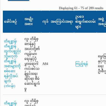
Displaying 61 - 75 of 289 results
ဥပဒေ
အမျိုး
အဖွဲ့
ခေါင်းစဉ်
ကုဒ်
အကြောင်းအရာ
စာရွက်စာတမ်း
အစား
အစည
များ
လူ၊ တိရိစ္
တိရစ္ဆာန်၊
ဆာန်နှင့်
တိရစ္ဆာန်
အပင်တို့၏
ထွက်ပစ္စည်း
ကျန်းမား
သို့မဟုတ်
မွေးမ
ရေးနှင့်ပို
တိရစ္ဆာန်
နှင့်
မွှားရောဂါ
A84
ကြည့်ရန်
အစာများကို
ရေး
ကင်းစင်သ
စစ်ဆေး
ဦးစီး
န့်ရှင်းရေး
ရန်လိုအပ်
ဆိုင်ရာ စီမံ
ချက်
ဆောင်ရွက်
(ဘဲငန်း)
မှု
လူ၊ တိရိစ္
တိရစ္ဆာန်၊
ဆာန်နှင့်