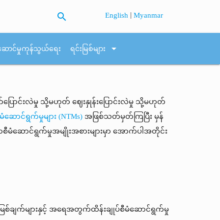
search
|
English
Myanmar
arrow_drop_down
ဆောင်မှုကုန်သွယ်ရေး
ရင်းမြစ်များ
င်းလဲမှု သို့မဟုတ် ဈေးနှုန်းပြောင်းလဲမှု သို့မဟုတ်
ဆောင်ရွက်မှုများ (NTMs)
အဖြစ်သတ်မှတ်ကြပြီး မှန်
ီမံဆောင်ရွက်မှုအမျိုးအစားများမှာ အောက်ပါအတိုင်း
စ်ချက်များနှင့် အရေအတွက်ထိန်းချုပ်စီမံဆောင်ရွက်မှု