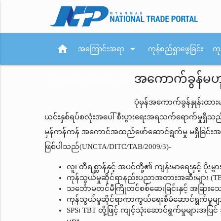
home
arrow_drop_down
အကြောင်းအရာ
ကုန်စည်ရှာဖွေခြင်း
ကု
အကောက်ခွန်မဟုတ
arrow_drop_down
ပြည်ပစည်းမျဉ်းများ
ပုံမှန်အကောက်ခွန်နှုန်းထာ
ယင်းနှစ်ရပ်စလုံးအပေါ် စီးပွားရေးအရသက်ရောက်မှုရှိသည့် 
မှန်ကန်ကန် အကောင်အထည်ဖော်ဆောင်ရွက်မှု မရှိခြင်းအ
ဖြစ်ပါသည်(UNCTA/DITC/TAB/2009/3)-
လူ၊ တိရစ္ဆာန်နှင့် အပင်တို့၏ ကျန်းမာရေးနှင့် ပိုးမ
ကုန်သွယ်မှုဆိုင်ရာနည်းပညာအတားအဆီးများ (T
သင်္ဘောမတင်မီကြိုတင်စစ်ဆေးခြင်းနှင့် အခြားသေ
ကုန်သွယ်မှုဆိုင်ရာကာကွယ်ရေးစီမံဆောင်ရွက်မှုမျ
SPS၊ TBT တို့ဖြင့် ကျင့်သုံးဆောင်ရွက်မှုများအ