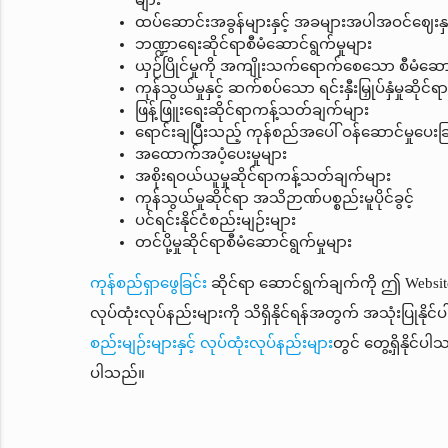
များ
ထပ်ဆောင်းအခွန်များနှင့် အခများအပါအဝင်ဈေးနှုန်း
ဘဏ္ဍာရေးဆိုင်ရာစီမံဆောင်ရွက်မှုများ
ယှဉ်ပြိုင်မှုကို အကျိုးသက်ရောက်စေသော စီမံဆောင
ကုန်သွယ်မှုနှင့် ဆက်စပ်သော ရင်းနှီးမြှုပ်နှံမှုဆိုင်ရ
ဖြန့်ဖြူးရေးဆိုင်ရာကန့်သတ်ချက်များ
ရောင်းချပြီးသည့် ကုန်စည်အပေါ် ဝန်ဆောင်မှုပေးခ
အထောက်အပံ့ပေးမှုများ
အစိုးရဝယ်ယူမှုဆိုင်ရာကန့်သတ်ချက်များ
ကုန်သွယ်မှုဆိုင်ရာ အသိဉာဏ်ပစ္စည်းမူပိုင်ခွင့်
ပင်ရင်းနိုင်ငံစည်းမျဉ်းများ
တင်ပို့မှုဆိုင်ရာစီမံဆောင်ရွက်မှုများ
ကုန်စည်ရှာဖွေခြင်း
ဆိုင်ရာ ဆောင်ရွက်ချက်ကို ဤ Website ၏
လုပ်ထုံးလုပ်နည်းများကို သိရှိနိုင်ရန်အတွက် အသုံးပြု
စည်းမျဉ်းများနှင့် လုပ်ထုံးလုပ်နည်းများ
တွင် တွေ့ရှိနိုင်
ပါသည်။