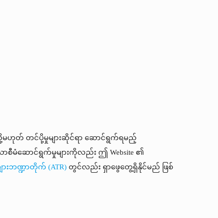
မဟုတ် တင်ပို့မှုများဆိုင်ရာ ​ဆောင်ရွက်ရမည့်
်သောစီမံဆောင်ရွက်မှုများကိုလည်း ဤ Website ၏
းဘဏ္ဍာတိုက် (ATR)
တွင်လည်း ရှာဖွေတွေ့ရှိနိုင်မည် ဖြစ်