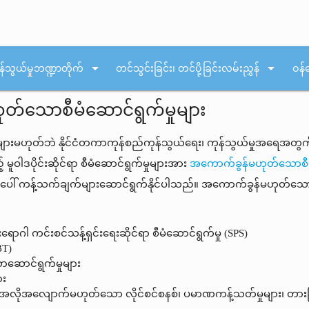
arrow_drop_down
arrow_drop_down
န်သွယ်မှုဘဏ္ဍာတိုက်
တင်သွင်းခြင်း၊ တင်ပို့ခြင်းလမ်းညွှန်
ဝန်
်သောစီမံဆောင်ရွက်မှုများ
းများမဟုတ်ဘဲ နိုင်ငံတကာကုန်စည်ကုန်သွယ်ရေး၊ ကုန်သွယ်မှုအရေအတွက်ပြော
မူဝါဒပိုင်းဆိုင်ရာ စီမံဆောင်ရွက်မှုများအား
အကောက်ခွန်မဟုတ်သောစီမံ
ပေါ် ကန့်သက်ချက်များဆောင်ရွက်နိုင်ပါသည်။ အကောက်ခွန်မဟုတ်သောစ
ွှားရောဂါ ကင်းစင်သန့်ရှင်းရေးဆိုင်ရာ စီမံဆောင်ရွက်မှု (SPS)
BT)
ာဆောင်ရွက်မှုများ
ား
ပြင် အလိုအလျောက်မဟုတ်သော လိုင်စင်စနစ်၊ ပမာဏကန့်သတ်မှုများ၊ တားမြ