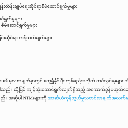
ထိန်းချုပ်ရေးဆိုင်ရာစီမံဆောင်ရွက်မှုများ
်ရွက်မှုများ
ာ စီမံဆောင်ရွက်မှုများ
ြင်းဆိုင်ရာ ကန့်သတ်ချက်များ
 မူလစာမျက်နှာတွင် တွေ့ရှိနိုင်ပြီး ကုန်စည်အလိုက် တင်သွင်းမှုများ သို့
နိုင်ပါသည်။ ထို့ပြင် ကျင့်သုံးဆောင်ရွက်လျက်ရှိသည့် အကောက်ခွန်မဟုတ
ပါသည်။ အဆိုပါ NTMsများကို
အာဆီယံကုန်သွယ်မှုသတင်းအချက်အလက်မျာ