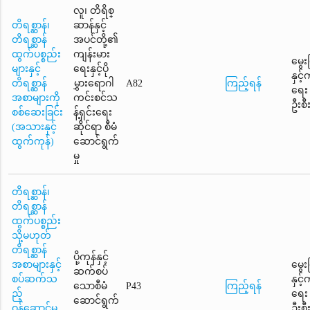
လူ၊ တိရိစ္
တိရစ္ဆာန်၊
ဆာန်နှင့်
တိရစ္ဆာန်
အပင်တို့၏
ထွက်ပစ္စည်း
ကျန်းမား
မွေး
များနှင့်
ရေးနှင့်ပို
နှင့
တိရစ္ဆာန်
မွှားရောဂါ
A82
ကြည့်ရန်
ရေး
အစာများကို
ကင်းစင်သ
ဦးစီ
စစ်ဆေးခြင်း
န့်ရှင်းရေး
(အသားနှင့်
ဆိုင်ရာ စီမံ
ထွက်ကုန်)
ဆောင်ရွက်
မှု
တိရစ္ဆာန်၊
တိရစ္ဆာန်
ထွက်ပစ္စည်း
သို့မဟုတ်
တိရစ္ဆာန်
ပို့ကုန်နှင့်
အစာများနှင့်
မွေး
ဆက်စပ်
စပ်ဆက်သ
နှင့
သောစီမံ
P43
ကြည့်ရန်
ည့်
ရေး
ဆောင်ရွက်
ဝန်ဆောင်မှု
ဦးစီ