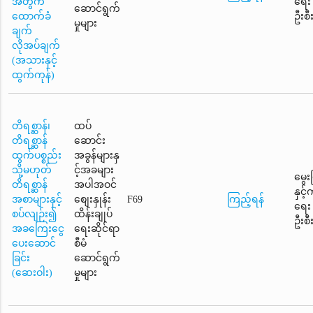
အတွက်
ရေး
ဆောင်ရွက်
ထောက်ခံ
ဦးစီ
မှုများ
ချက်
လိုအပ်ချက်
(အသားနှင့်
ထွက်ကုန်)
တိရစ္ဆာန်၊
ထပ်
တိရစ္ဆာန်
ဆောင်း
ထွက်ပစ္စည်း
အခွန်များနှ
သို့မဟုတ်
င့်အခများ
မွေး
တိရစ္ဆာန်
အပါအဝင်
နှင့
အစာများနှင့်
စျေးနှုန်း
F69
ကြည့်ရန်
ရေး
စပ်လျဉ်း၍
ထိန်းချုပ်
ဦးစီ
အခကြေးငွေ
ရေးဆိုင်ရာ
ပေးဆောင်
စီမံ
ခြင်း
ဆောင်ရွက်
(ဆေးဝါး)
မှုများ