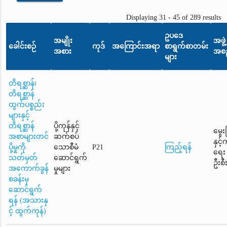
Displaying 31 - 45 of 289 results
ဥပဒေ
အမျိုး
အဖွဲ့
ခေါင်းစဉ်
ကုဒ်
အကြောင်းအရာ
စာရွက်စာတမ်း
အစား
အစည
များ
တိရစ္ဆာန်၊
တိရစ္ဆာန်
ထွက်ပစ္စည်း
များနှင့်
တိရစ္ဆာန်
ပို့ကုန်နှင့်
မွေး
အစာများတင်
ဆက်စပ်
နှင့
ပို့မှုကို
သောစီမံ
P21
ကြည့်ရန်
ရေး
သတ်မှတ်
ဆောင်ရွက်
ဦးစီ
အကောက်ခွန်
မှုများ
စခန်းမှ
ဆောင်ရွက်
ရန် (အသားနှ
င့် ထွက်ကုန်)