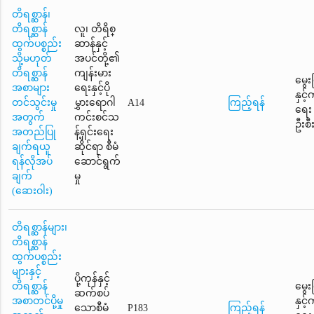
တိရစ္ဆာန်၊
တိရစ္ဆာန်
လူ၊ တိရိစ္
ထွက်ပစ္စည်း
ဆာန်နှင့်
သို့မဟုတ်
အပင်တို့၏
တိရစ္ဆာန်
ကျန်းမား
မွေး
အစာများ
ရေးနှင့်ပို
နှင့
တင်သွင်းမှု
မွှားရောဂါ
A14
ကြည့်ရန်
ရေး
အတွက်
ကင်းစင်သ
ဦးစီ
အတည်ပြု
န့်ရှင်းရေး
ချက်ရယူ
ဆိုင်ရာ စီမံ
ရန်လိုအပ်
ဆောင်ရွက်
ချက်
မှု
(ဆေးဝါး)
တိရစ္ဆာန်များ၊
တိရစ္ဆာန်
ထွက်ပစ္စည်း
များနှင့်
ပို့ကုန်နှင့်
တိရစ္ဆာန်
မွေး
ဆက်စပ်
အစာတင်ပို့မှု
နှင့
သောစီမံ
P183
ကြည့်ရန်