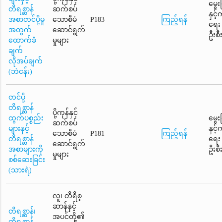
မွေး
တိရစ္ဆာန်
ဆက်စပ်
နှင့
အစာတင်ပို့မှု
သောစီမံ
P183
ကြည့်ရန်
ရေး
အတွက်
ဆောင်ရွက်
ဦးစီ
ထောက်ခံ
မှုများ
ချက်
လိုအပ်ချက်
(ဘဲငန်း)
တင်ပို့
တိရစ္ဆာန်
ပို့ကုန်နှင့်
ထွက်ပစ္စည်း
မွေး
ဆက်စပ်
များနှင့်
နှင့
သောစီမံ
P181
ကြည့်ရန်
တိရစ္ဆာန်
ရေး
ဆောင်ရွက်
အစာများကို
ဦးစီ
မှုများ
စစ်ဆေးခြင်း
(သားရဲ)
လူ၊ တိရိစ္
ဆာန်နှင့်
တိရစ္ဆာန်၊
အပင်တို့၏
တိရစ္ဆာန်