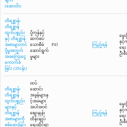
ချက်
(ဆေးဝါး)
တိရစ္ဆာန်၊
တိရစ္ဆာန်
ထွက်ပစ္စည်း
ပို့ကုန်နှင့်
မွေး
နှင့် တိရစ္ဆာန်
ဆက်စပ်
နှင့
အစာများတင်
သောစီမံ
P43
ကြည့်ရန်
ရေး
ပို့မှုအတွက်
ဆောင်ရွက်
ဦးစီ
အခကြေးငွေ
မှုများ
ကောက်ခံ
ခြင်း (ဘဲငန်း)
ထပ်
တိရစ္ဆာန်၊
ဆောင်း
တိရစ္ဆာန်
အခွန်များနှ
ထွက်ပစ္စည်း
င့်အခများ
မွေး
များနှင့်
အပါအဝင်
နှင့
တိရစ္ဆာန်
စျေးနှုန်း
ကြည့်ရန်
ရေး
အစာများကို
ထိန်းချုပ်
ဦးစီ
စစ်ဆေးခြင်း
ရေးဆိုင်ရာ