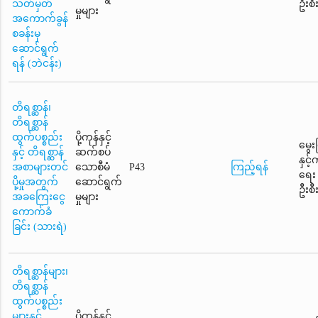
သတ်မှတ်
ဦးစီ
မှုများ
အကောက်ခွန်
စခန်းမှ
ဆောင်ရွက်
ရန် (ဘဲငန်း)
တိရစ္ဆာန်၊
တိရစ္ဆာန်
ထွက်ပစ္စည်း
ပို့ကုန်နှင့်
မွေး
နှင့် တိရစ္ဆာန်
ဆက်စပ်
နှင့
အစာများတင်
သောစီမံ
P43
ကြည့်ရန်
ရေး
ပို့မှုအတွက်
ဆောင်ရွက်
ဦးစီ
အခကြေးငွေ
မှုများ
ကောက်ခံ
ခြင်း (သားရဲ)
တိရစ္ဆာန်များ၊
တိရစ္ဆာန်
ထွက်ပစ္စည်း
များနှင့်
ပို့ကုန်နှင့်