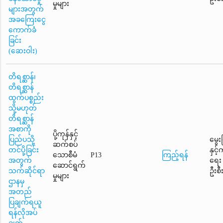
မှုများ
များအတွက်
အခကြေးငွေ
ကောက်ခံ
ခြင်း
(ဆေးဝါး)
တိရစ္ဆာန်၊
တိရစ္ဆာန်
ထွက်ပစ္စည်း
သို့မဟုတ်
တိရစ္ဆာန်
အစာကို
ပို့ကုန်နှင့်
ပြည်ပသို့
မွေး
ဆက်စပ်
တင်ပို့ခြင်း
နှင့
သောစီမံ
P13
ကြည့်ရန်
အတွက်
ရေး
ဆောင်ရွက်
သက်ဆိုင်ရာ
ဦးစီ
မှုများ
ဌာနမှ
အတည်
ပြချက်ရယူ
ရန်လိုအပ်