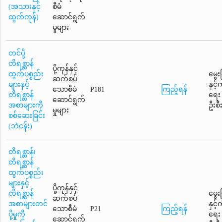
(အသားနှင့်
စီမံ
ထွက်ကုန်)
ဆောင်ရွက်
မှုများ
တင်ပို့
တိရစ္ဆာန်
ပို့ကုန်နှင့်
ထွက်ပစ္စည်း
မွေး
ဆက်စပ်
များနှင့်
နှင့
သောစီမံ
P181
ကြည့်ရန်
တိရစ္ဆာန်
ရေး
ဆောင်ရွက်
အစာများကို
ဦးစီ
မှုများ
စစ်ဆေးခြင်း
(ဘဲငန်း)
တိရစ္ဆာန်၊
တိရစ္ဆာန်
ထွက်ပစ္စည်း
များနှင့်
ပို့ကုန်နှင့်
တိရစ္ဆာန်
မွေး
ဆက်စပ်
အစာများတင်
နှင့
သောစီမံ
P21
ကြည့်ရန်
ပို့မှုကို
ရေး
ဆောင်ရွက်