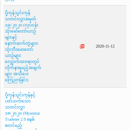
ပို့ကုန်သွင်းကုန်
သတင်းလွှာအမှတ်
၁၉/၂၀၂၀ (လုပ်ငန်း
သုံးမော်တော်ယာဉ်
များနှင့်
နောက်ဆက်တွဲများ၊
picture_as_pdf
2020-11-12
သုံးဘီးမောတော်
ယာဉ်များ
လျှောက်ထားရာတွင်
လိုက်နာရမည့်အချက်
များ အသိပေး
ကြေညာခြင်း)
ပို့ကုန်သွင်းကုန်နှင့်
ပတ်သက်သော
သတင်းလွှာ
၁၈/၂၀၂၀ (Myanmar
Tradenet 2.0 စနစ်
စတင်မည့်