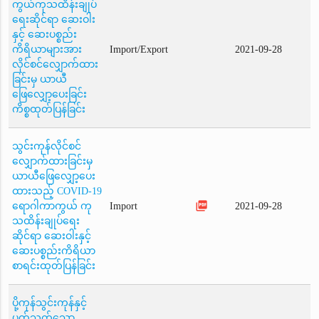
ကွယ်ကုသထိန်းချုပ်
ရေးဆိုင်ရာ ဆေးဝါး
နှင့် ဆေးပစ္စည်း
ကိရိယာများအား
Import/Export
2021-09-28
လိုင်စင်လျှောက်ထား
ခြင်းမှ ယာယီ
ဖြေလျှော့ပေးခြင်း
ကိစ္စထုတ်ပြန်ခြင်း
သွင်းကုန်လိုင်စင်
လျှောက်ထားခြင်းမှ
ယာယီဖြေလျှော့ပေး
ထားသည့် COVID-19
picture_as_pdf
ရောဂါကာကွယ် ကု
Import
2021-09-28
သထိန်းချုပ်ရေး
ဆိုင်ရာ ဆေးဝါးနှင့်
ဆေးပစ္စည်းကိရိယာ
စာရင်းထုတ်ပြန်ခြင်း
ပို့ကုန်သွင်းကုန်နှင့်
ပတ်သက်သော