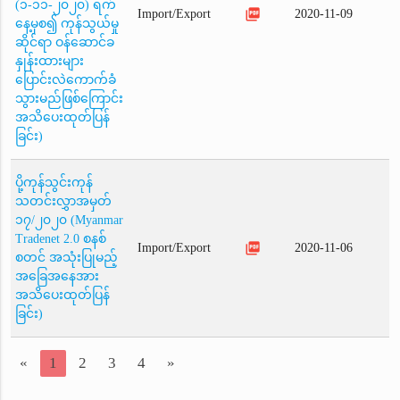
(၁-၁၁-၂၀၂၀) ရက်
picture_as_pdf
Import/Export
2020-11-09
နေ့မှစ၍ ကုန်သွယ်မှု
ဆိုင်ရာ ဝန်ဆောင်ခ
နှုန်းထားများ
ပြောင်းလဲကောက်ခံ
သွားမည်ဖြစ်ကြောင်း
အသိပေးထုတ်ပြန်
ခြင်း)
ပို့ကုန်သွင်းကုန်
သတင်းလွှာအမှတ်
၁၇/၂၀၂၀ (Myanmar
Tradenet 2.0 စနစ်
picture_as_pdf
Import/Export
2020-11-06
စတင် အသုံးပြုမည့်
အခြေအနေအား
အသိပေးထုတ်ပြန်
ခြင်း)
«
1
2
3
4
»