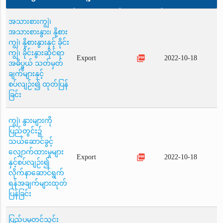
အသားစားကျွဲ၊
အသားစားနွား၊ နို့စား
ကျွဲ၊ နို့စားနွားနှင့် ခိုင်း
ကျွဲ၊ ခိုင်းနွားဆိုင်ရာ
picture_as_pdf
Export
2022-10-18
အဓိပ္ပ္ပ္ပယ် သတ်မှတ်
ချက်များနှင့်
စပ်လျဉ်း၍ ထုတ်ပြန်
ခြင်း
ကျွဲ၊ နွားများကို
ပြည်တွင်း၌
သယ်ဆောင်ခွင့်
လျှောက်ထားမှုများ
picture_as_pdf
Export
2022-10-18
နှင့်စပ်လျဉ်း၍
လိုက်နာဆောင်ရွက်
ရန်အချက်များထုတ်
ပြန်ခြင်း
ပြည်ပမှတင်သွင်း