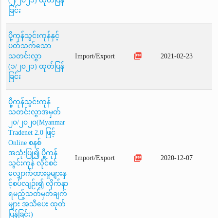
(၂/၂၀၂၁) ထုတ်ပြန်
ခြင်း
ပို့ကုန်သွင်းကုန်နှင့်
ပတ်သက်သော
picture_as_pdf
သတင်းလွှာ
Import/Export
2021-02-23
(၁/၂၀၂၁) ထုတ်ပြန်
ခြင်း
ပို့ကုန်သွင်းကုန်
သတင်းလွှာအမှတ်
၂၀/၂၀၂၀(Myanmar
Tradenet 2.0 ဖြင့်
Online စနစ်
အသုံးပြု၍ ပို့ကုန်
picture_as_pdf
Import/Export
2020-12-07
သွင်းကုန် လိုင်စင်
လျှောက်ထားမှုများနှ
င့်စပ်လျဉ်း၍ လိုက်နာ
ရမည့်သတ်မှတ်ချက်
များ အသိပေး ထုတ်
ပြန်ခြင်း)