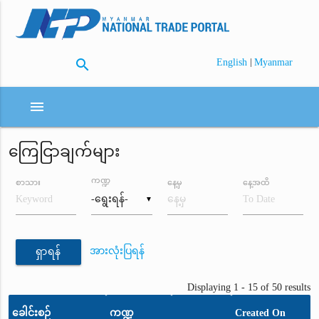
search
|
English
Myanmar
menu
ကြေငြာချက်များ
ကဏ္ဍ
စာသား
နေ့မှ
နေ့အထိ
▼
အားလုံးပြရန်
ရှာရန်
Displaying 1 - 15 of 50 results
ခေါင်းစဉ်
ကဏ္ဍ
Created On