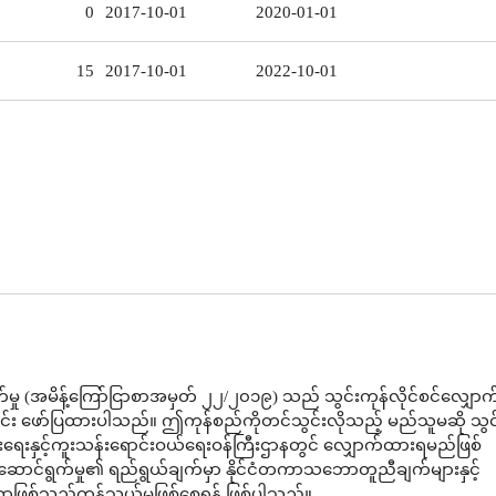
0
2017-10-01
2020-01-01
15
2017-10-01
2022-10-01
မှု (အမိန့်ကြော်ငြာစာအမှတ် ၂၂/၂၀၁၉) သည် သွင်းကုန်လိုင်စင်လျှော
ာင်း ဖော်ပြထားပါသည်။ ဤကုန်စည်ကိုတင်သွင်းလိုသည့် မည်သူမဆို သွင်
ပွားရေးနှင့်ကူးသန်းရောင်းဝယ်ရေးဝန်ကြီးဌာနတွင် လျှောက်ထားရမည်ဖြစ်
ောင်ရွက်မှု၏ ရည်ရွယ်ချက်မှာ နိုင်ငံတကာသဘောတူညီချက်များနှင့်
ဖြစ်သည့်ကုန်သွယ်မှုဖြစ်စေရန် ဖြစ်ပါသည်။