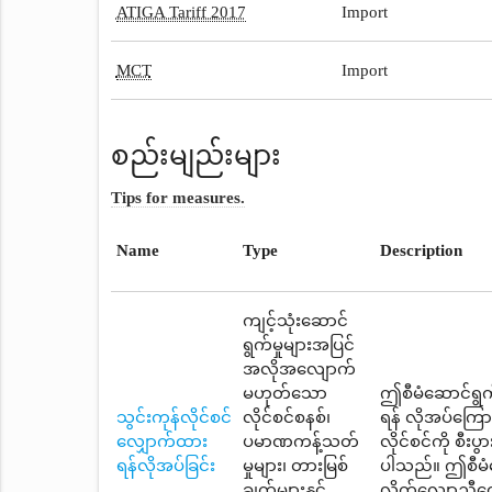
ATIGA Tariff 2017
Import
MCT
Import
စည်းမျည်းများ
Tips for measures.
Name
Type
Description
ကျင့်သုံးဆောင်
ရွက်မှုများအပြင်
အလိုအလျောက်
မဟုတ်သော
ဤစီမံဆောင်ရွက်
သွင်းကုန်လိုင်စင်
လိုင်စင်စနစ်၊
ရန် လိုအပ်ကြေ
လျှောက်ထား
ပမာဏကန့်သတ်
လိုင်စင်ကို စီး
ရန်လိုအပ်ခြင်း
မှုများ၊ တားမြစ်
ပါသည်။ ဤစီမံဆ
ချက်များနှင့်
လိုက်လျောညီထွေ