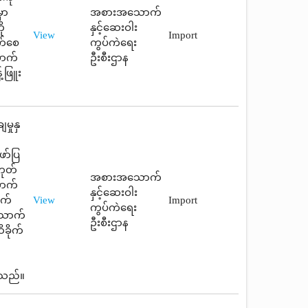
ှာ
အစားအသောက်
ု
နှင့်ဆေးဝါး
View
Import
ုက်စေ
ကွပ်ကဲရေး
ောက်
ဦးစီးဌာန
့်ဖြူး
မှုနှ
ာ်ပြ
ဟုတ်
အစားအသောက်
ောက်
နှင့်ဆေးဝါး
ျက်
View
Import
ကွပ်ကဲရေး
သောက်
ဦးစီးဌာန
ိခိုက်
ပါသည်။