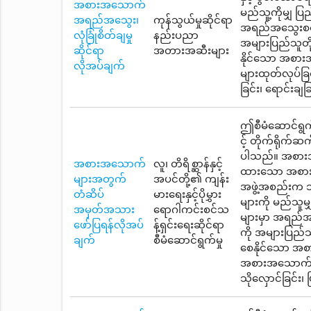
အစားအသောက်
မည်သူ့ကိုမျှ ပြ
အရည်အသွေး၊
ကုန်သွယ်မှုဆိုင်ရာ
အရည်အသွေးစစ်မ
လုံခြုံစိတ်ချမှု
နည်းပညာ
အများပြည်သူတို့
ဆိုင်ရာ
အတားအဆီးများ
နိုင်သော အစား
လိုအပ်ချက်
များထုတ်လုပ်ခြင်း
ခြင်း၊ ရောင်းချ
ဤစီမံဆောင်ရွက်မ
င့် တိုက်ရိုက်
ပါသည်။ အစားအသေ
အစားအသောက်
လူ၊ တိရိစ္ဆာန်နှင့်
ထားသော အစားအသေ
များအတွက်
အပင်တို့၏ ကျန်း
အဖွဲ့အစည်းက 
တံဆိပ်
မားရေးနှင့်ပိုမွှား
များကို မည်သူမ
အမှတ်အသား
ရောဂါကင်းစင်သ
များမှာ အရည်အ
ဖော်ပြရန်လိုအပ်
န့်ရှင်းရေးဆိုင်ရာ
ကို အများပြည်သူ
ချက်
စီမံဆောင်ရွက်မှု
စေနိုင်သော အစာ
အစားအသောက်များထ
သိုလှောင်ခြင်း၊