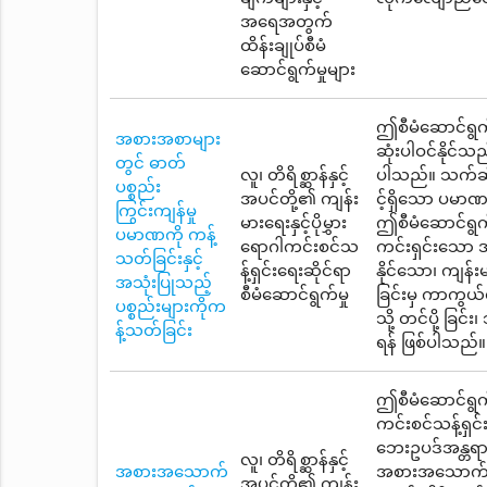
အရေအတွက်
ထိန်းချုပ်စီမံ
ဆောင်ရွက်မှုများ
ဤစီမံဆောင်ရွက်
အစားအစာများ
ဆုံးပါဝင်နိုင်သ
တွင် ဓာတ်
လူ၊ တိရိစ္ဆာန်နှင့်
ပါသည်။ သက်ဆိုင
ပစ္စည်း
အပင်တို့၏ ကျန်း
င့်ရှိသော ပမာဏ
ကြွင်းကျန်မှု
မားရေးနှင့်ပိုမွှား
ဤစီမံဆောင်ရွက
ပမာဏကို ကန့်
ရောဂါကင်းစင်သ
ကင်းရှင်းသော အ
သတ်ခြင်းနှင့်
န့်ရှင်းရေးဆိုင်ရာ
နိုင်သော၊ ကျန်
အသုံးပြုသည့်
စီမံဆောင်ရွက်မှု
ခြင်းမှ ကာကွယ်
ပစ္စည်းများကိုက
သို့ တင်ပို့ ခြင
န့်သတ်ခြင်း
ရန် ဖြစ်ပါသည်။
ဤစီမံဆောင်ရွက်
ကင်းစင်သန့်ရှင
ဘေးဥပဒ်အန္တရာယ
လူ၊ တိရိစ္ဆာန်နှင့်
အစားအသောက်
အစားအသောက်၊ ပု
အပင်တို့၏ ကျန်း