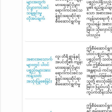
များအတွက်
ပစ္စည်းပါရှိသည်
မားရေးနှင့်ပိုမွှား
ပိုးမွှားကင်းစင်
မှု၏ ရည်ရွယ်ချ
ရောဂါကင်းစင်သ
သန့်ရှင်းမှု
သော အစားအသောက်
န့်ရှင်းရေးဆိုင်ရာ
လိုအပ်ချက်
ကျန်းမာရေးကို 
စီမံဆောင်ရွက်မှု
ကွယ်ရန်၊ အစားအသ
ခြင်း၊ သိုလှောင်
ပါသည်။
ဤစီမံဆောင်ရွက
ပါဝင်ပစ္စည်းမ
လူ၊ တိရိစ္ဆာန်နှင့်
အစားအသောက်
ပစ္စည်းကို သတ်
အပင်တို့၏ ကျန်း
များတွင် ပါဝင်
ပါ။ ဤစီမံဆောင်
မားရေးနှင့်ပိုမွှား
ပစ္စည်းများအား
အန္တရာယ် ကင်းရ
ရောဂါကင်းစင်သ
ကန့်သတ်
အန္တရာယ်ဖြစ်စေ
န့်ရှင်းရေးဆိုင်ရာ
အသုံးပြုစေခြင်း
သူတို့ စားသုံး
စီမံဆောင်ရွက်မှု
ခြင်း၊ ပြည်ပသို့
ကွပ်ကဲထိန်းသိမ
ဤစီမံဆောင်ရွက်
နှင့် စွမ်းဆော