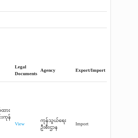
Legal
Agency
Export/Import
Documents
က်ထား
းကုန်
ကုန်သွယ်ရေး
View
Import
ဦးစီးဌာန