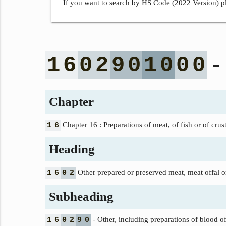
If you want to search by HS Code (2022 Version) pl
- 
1
6
0
2
9
0
1
0
0
0
Chapter
Chapter 16 : Preparations of meat, of fish or of crus
1
6
Heading
Other prepared or preserved meat, meat offal o
1
6
0
2
Subheading
- Other, including preparations of blood o
1
6
0
2
9
0