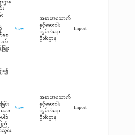
်ရာဌာန
်း
်း
အစားအသောက်
နှင့်ဆေးဝါး
ု
View
Import
ကွပ်ကဲရေး
ုက်စေ
ဦးစီးဌာန
ောက်
့်ဖြူး
ဉ်း၍
အစားအသောက်
ခြင်း
နှင့်ဆေးဝါး
View
Import
း ဘေး
ကွပ်ကဲရေး
ပါဒ်
ဦးစီးဌာန
ပြည်
်သွင်း