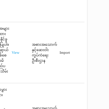
 အများ
ြထား
ုင်ခွ
ပြုပါ။
အစားအသောက်
တရာယ်
နှင့်ဆေးဝါး
View
Import
စ်စေ
ကွပ်ကဲရေး
းမိ
ဦးစီးဌာန
ြည်ပ
းသိမ်း
ွှား
ာ၊
ာ
အစားအသောက်