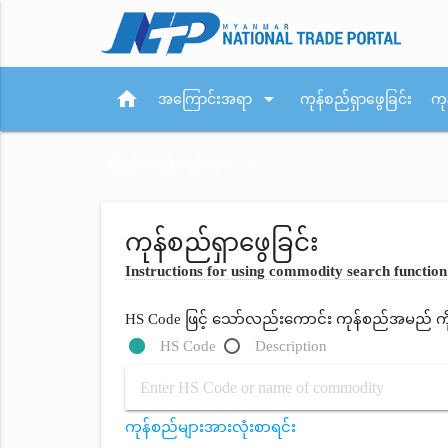
home
arrow_drop_down
အကြောင်းအရာ
ကုန်စည်ရှာဖွေခြင်း
ကု
arrow_drop_down
ပြည်ပစည်းမျဉ်းများ
ကုန်စည်ရှာဖွေခြင်း
Instructions for using commodity search function
HS Code ဖြင့် သော်လည်းကောင်း ကုန်စည်အမည် ကိုရိ
HS Code
Description
ကုန်စည်များအားလုံးစာရင်း