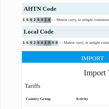
AHTN Code
- - Mutton curry, in airtight container
1
6
0
2
9
0
1
0
Local Code
- - Mutton curry, in airtight cont
1
6
0
2
9
0
1
0
0
0
IMPORT
Import 
Tariffs
Country Group
Activity