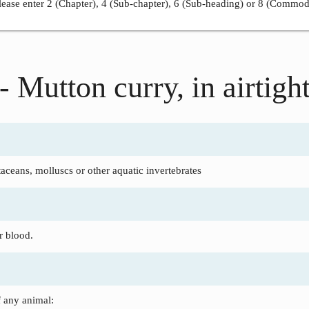
ease enter 2 (Chapter), 4 (Sub-chapter), 6 (Sub-heading) or 8 (Commod
- Mutton curry, in airtigh
taceans, molluscs or other aquatic invertebrates
r blood.
f any animal: