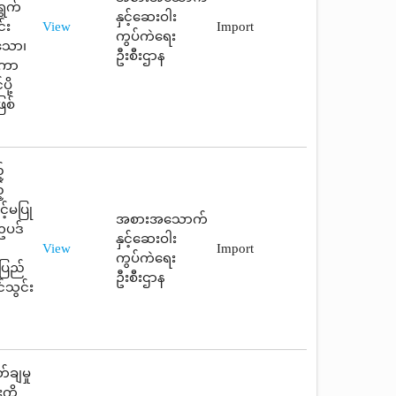
ရွက်
နှင့်ဆေးဝါး
်း
View
Import
ကွပ်ကဲရေး
်သော၊
ဦးစီးဌာန
 ကာ
ို့
ြစ်
့
့
့်မပြု
အစားအသောက်
ဥပဒ်
နှင့်ဆေးဝါး
View
Import
ကွပ်ကဲရေး
ပြည်
ဦးစီးဌာန
်သွင်း
ချမှု
ကို