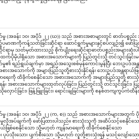
မှု (အခန်း ၁၀၊ အပိုဒ် ၂၂ (ဃ)) သည် အစားအစာများတွင် ဓာတ်ပစ္စည်း
ည့်ပမာဏကိုကန့်သတ်ခြင်းဆိုင်ရာ ဆောင်ရွက်မှုများနှင့်စပ်လျဉ်း၍ ဖော်ပ
်ရာမှ သတ်မှတ်ထားသည့် စိုက်ပျိုးရေးဆိုင်ရာဓာတ်ပစ္စည်းအများဆုံးပါနိ
ထက်ပိုမိုပါရှိသော အစားအသောက်များကို ပြည်တွင်းသို့ တင်သွင်းခြင်းမ
်မှု၏ ရည်ရွယ်ချက်မှာ အရည်အသွေးစစ်မှန်ကောင်းမွန်ပြီး ဘေးဥပဒ်အန္
စားအသောက်ကို အများပြည်သူတို့စားသုံးနိုင်ရန်၊ ဘေးဥပဒ်အန္တရာယ်ဖြ
းမာရေးကို ထိခိုက်စေနိုင်သော အစားအသောက်ကို အများပြည်သူတို့ စားသုံ
ရန်၊ အစားအသောက်များထုတ်လုပ်ခြင်း၊ ပြည်တွင်းသို့ တင်သွင်းခြင်း၊ ပ
်း၊ သိုလှောင်ခြင်း၊ ဖြန့်ဖြူးခြင်း၊ ရောင်းချခြင်းများကို စနစ်တကျကွပ်ကဲထိန်
မှု (အခန်း ၁၀၊ အပိုဒ် ၂၂ (က, စ)) သည် အစားအသောက်များအတွက် ပိုးမ
်းမှုလိုအပ်ချက်ကို ဖော်ပြထားပါသည်။ စားသုံးသူကို အဆိပ်သင့်စေနိုင်သေ
်ဖြစ်စေနိုင်သော သို့မဟုတ် ကျန်းမာရေးကို ထိခိုက်စေနိုင်သော
ပ်သိုးသော၊ ပျက်စီးသော သို့မဟုတ် လူတို့စားသုံးရန် မသင့်လျော်သေ