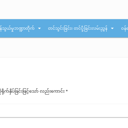
arrow_drop_down
arrow_drop_down
န်သွယ်မှုဘဏ္ဍာတိုက်
တင်သွင်းခြင်း၊ တင်ပို့ခြင်းလမ်းညွှန်
ဝန်
ုက်နှိပ်ခြင်းဖြင့်သော် လည်းကောင်း *