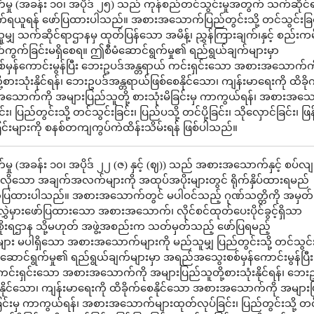
မှု (အခန်း ၁၀၊ အပိုဒ် ၂၅) သည် ကုန်စည်တင်သွင်းမှုအတွက် သက်ဆိုင
်ရယူရန် ဖော်ပြထားပါသည်။ အစားအသောက်ပြည်တွင်းသို့ တင်သွင်းခြင
မျှ သက်ဆိုင်ရာဌာနမှ ထုတ်ပြန်သော အမိန့်၊ ညွှန်ကြားချက်၊နှင့် စည်းကမ
က်ကွက်ခြင်းမရှိစေရ။ ဤစီမံဆောင်ရွက်မှု၏ ရည်ရွယ်ချက်များမှာ
ှန်ကောင်းမွန်ပြီး ဘေးဥပဒ်အန္တရာယ် ကင်းရှင်းသော အစားအသောက်ကိ
စားသုံးနိုင်ရန်၊ ဘေးဥပဒ်အန္တရာယ်ဖြစ်စေနိုင်သော၊ ကျန်းမာရေးကို ထိခိ
အသောက်ကို အများပြည်သူတို့ စားသုံးမိခြင်းမှ ကာကွယ်ရန်၊ အစားအသ
၊ ပြည်တွင်းသို့ တင်သွင်းခြင်း၊ ပြည်ပသို့ တင်ပို့ခြင်း၊ သိုလှောင်ခြင်း၊ ဖြန
ခြင်းများကို စနစ်တကျကွပ်ကဲထိန်းသိမ်းရန် ဖြစ်ပါသည်။
မှု (အခန်း ၁၀၊ အပိုဒ် ၂၂ (ဇ) နှင့် (ဈ)) သည် အစားအသောက်နှင့် စပ်လျ
ေးလိုသော အချက်အလက်များကို အထုပ်အပိုးများတွင် ရိုက်နှိပ်ထားရမည်
ော်ပြထားပါသည်။ အစားအသောက်တွင် မပါဝင်သည့် ဂုဏ်သတ္တိကို အမှတ်
 လွှဲမှားဖော်ပြထားသော အစားအသောက်၊ လိုင်စင်ထုတ်ပေးပိုင်ခွင့်ရှိသာ
ိုးရဌာန သို့မဟုတ် အဖွဲ့အစည်းက သတ်မှတ်သည့် ဖော်ပြရမည့်
 မပါရှိသော အစားအသောက်များကို မည်သူမျှ ပြည်တွင်းသို့ တင်သွင်း
ဆောင်ရွက်မှု၏ ရည်ရွယ်ချက်များမှာ အရည်အသွေးစစ်မှန်ကောင်းမွန်ပြီ
ကင်းရှင်းသော အစားအသောက်ကို အများပြည်သူတို့စားသုံးနိုင်ရန်၊ ဘေးဥ
နိုင်သော၊ ကျန်းမာရေးကို ထိခိုက်စေနိုင်သော အစားအသောက်ကို အများ
မိခြင်းမှ ကာကွယ်ရန်၊ အစားအသောက်များထုတ်လုပ်ခြင်း၊ ပြည်တွင်းသို့ တင