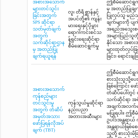
အစားအသောက်
ဤစီမံဆောင်ရွက်
များတင်သွင်း
မှ အတည်ပြုချက
လူ၊ တိရိစ္ဆာန်နှင့်
ခြင်းအတွက်
ပြုလုပ်သူ မည်သူ
အပင်တို့၏ ကျန်း
SPS ဆိုင်ရာ
ချက်များကို ပျ
မားရေးနှင့်ပိုမွှား
သတ်မှတ်ချက်
အရည်အသွေးစစ်မ
ရောဂါကင်းစင်သ
အတွက်
အများပြည်သူတို့
န့်ရှင်းရေးဆိုင်ရာ
သက်ဆိုင်ရာဌာန
နိုင်သော အစား
စီမံဆောင်ရွက်မှု
မှ အတည်ပြု
များထုတ်လုပ်ခြင်း
ချက်ရယူရန်
ခြင်း၊ ရောင်းချ
ဤစီမံဆောင်ရွက်
စားသုံးသူသို့ပ
ဖြစ်ကြောင်း ဖ
အစားအသောက်
တံဆိပ်ပေါ်တွင်
ကုန်စည်များ
သက်ဆိုင်ရာ အစ
တင်သွင်းမှု
ကုန်သွယ်မှုဆိုင်ရာ
အချက်အလက်များ
အတွက် တံဆိပ်
နည်းပညာ
မပြုရပါ။ ဤစီမံ
အမှတ်အသား
အတားအဆီးများ
ဥပါဒ်အန္တရာယ် 
ဖော်ပြရန်လိုအပ်
အန္တရာယ်ဖြစ်စေ
ချက် (TBT)
သူတို့ စားသုံး