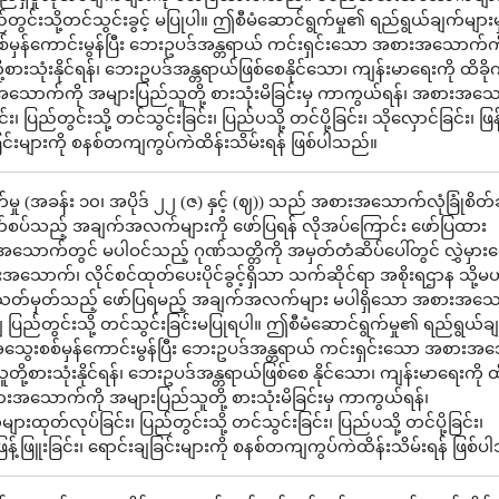
ည်တွင်းသို့တင်သွင်းခွင့် မပြုပါ။ ဤစီမံဆောင်ရွက်မှု၏ ရည်ရွယ်ချက်များမ
ှန်ကောင်းမွန်ပြီး ဘေးဥပဒ်အန္တရာယ် ကင်းရှင်းသော အစားအသောက်ကိ
စားသုံးနိုင်ရန်၊ ဘေးဥပဒ်အန္တရာယ်ဖြစ်စေနိုင်သော၊ ကျန်းမာရေးကို ထိခိ
အသောက်ကို အများပြည်သူတို့ စားသုံးမိခြင်းမှ ကာကွယ်ရန်၊ အစားအသ
၊ ပြည်တွင်းသို့ တင်သွင်းခြင်း၊ ပြည်ပသို့ တင်ပို့ခြင်း၊ သိုလှောင်ခြင်း၊ ဖြန
ခြင်းများကို စနစ်တကျကွပ်ကဲထိန်းသိမ်းရန် ဖြစ်ပါသည်။
ှု (အခန်း ၁၀၊ အပိုဒ် ၂၂ (ဇ) နှင့် (ဈ)) သည် အစားအသောက်လုံခြုံစိတ်ချ
ဆက်စပ်သည့် အချက်အလက်များကို ဖော်ပြရန် လိုအပ်ကြောင်း ဖော်ပြထား
ာက်တွင် မပါဝင်သည့် ဂုဏ်သတ္တိကို အမှတ်တံဆိပ်ပေါ်တွင် လွှဲမှားဖေ
ာက်၊ လိုင်စင်ထုတ်ပေးပိုင်ခွင့်ရှိသာ သက်ဆိုင်ရာ အစိုးရဌာန သို့မ
သတ်မှတ်သည့် ဖော်ပြရမည့် အချက်အလက်များ မပါရှိသော အစားအသ
ျှ ပြည်တွင်းသို့ တင်သွင်းခြင်းမပြုရပါ။ ဤစီမံဆောင်ရွက်မှု၏ ရည်ရွယ်ခ
သွေးစစ်မှန်ကောင်းမွန်ပြီး ဘေးဥပဒ်အန္တရာယ် ကင်းရှင်းသော အစားအ
တို့စားသုံးနိုင်ရန်၊ ဘေးဥပဒ်အန္တရာယ်ဖြစ်စေ နိုင်သော၊ ကျန်းမာရေးကို ထ
းအသောက်ကို အများပြည်သူတို့ စားသုံးမိခြင်းမှ ကာကွယ်ရန်၊
ုတ်လုပ်ခြင်း၊ ပြည်တွင်းသို့ တင်သွင်းခြင်း၊ ပြည်ပသို့ တင်ပို့ခြင်း၊
 ဖြန့်ဖြူးခြင်း၊ ရောင်းချခြင်းများကို စနစ်တကျကွပ်ကဲထိန်းသိမ်းရန် ဖြစ်