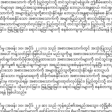
့ အစားအသောက် တို့ကို ပြည်တွင်းသို့ တင်သွင်းခွင့်မပြုပါ။ ဤစီမံဆောင်
က်များမှာ အရည်အသွေးစစ်မှန်ကောင်းမွန်ပြီး ဘေးဥပဒ်အန္တရာယ် ကင်းရှင
ကို အများပြည်သူတို့စားသုံးနိုင်ရန်၊ ဘေးဥပဒ်အန္တရာယ်ဖြစ်စေ နိုင
ထိခိုက်စေနိုင်သော အစားအသောက်ကို အများပြည်သူတို့ စားသုံးမိခြင်းမှ
ောက်များထုတ်လုပ်ခြင်း၊ ပြည်တွင်းသို့ တင်သွင်းခြင်း၊ ပြည်ပသို့ တင်ပ
ခြင်း၊ ဖြန့်ဖြူးခြင်း၊ ရောင်းချခြင်းများကို စနစ်တကျကွပ်ကဲထိန်းသိမ်းရန် ဖ
်မှု (အခန်း ၁၀၊ အပိုဒ် ၂၂ (ဂ)) သည် အစားအသောက်တွင် အသုံးပြုသည်
ျားအပေါ် ကန့်သတ်ခြင်းဖြစ်ပါသည်။ မည်သူကိုမျှ အစားအသောက်ထပ်ဖြည်
မှတ်ချက်ထက်ပိုမိုအသုံးပြုထားသော အစားအသောက်များကို တင်သွင်းခွင
ရွက်မှု၏ ရည်ရွယ်ချက်များမှာ အရည်အသွေးစစ်မှန်ကောင်းမွန်ပြီး ဘေး
ှင်းသော အစားအသောက်ကို အများပြည်သူတို့စားသုံးနိုင်ရန်၊ ဘေးဥပဒ်
 နိုင်သော၊ ကျန်းမာရေးကို ထိခိုက်စေနိုင်သော အစားအသောက်ကို အများ
မိခြင်းမှ ကာကွယ်ရန်၊ အစားအသောက်များထုတ်လုပ်ခြင်း၊ ပြည်တွင်းသို့ တင
 တင်ပို့ခြင်း၊ သိုလှောင်ခြင်း၊ ဖြန့်ဖြူးခြင်း၊ ရောင်းချခြင်းများကို စနစ်တကျ
်းရန် ဖြစ်ပါသည်။
မှု (အခန်း ၁၀၊ အပိုဒ် ၂၂၊ ဆ) သည် ကုန်စည်၏အရည်အသွေး၊ လုံခြုံစိတ်
င်ရည်ရှိမှုလိုအပ်ချက်များကို ဖော်ပြထားပါသည်။ စံမညီအစားအသောက်များ