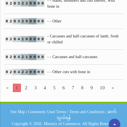
- - Hams, shoulders and cuts thereof, with
0
2
0
3
2
2
0
0
0
0
bone in
0
2
0
3
2
9
0
0
0
0
- - Other
- Carcasses and half-carcasses of lamb, fresh
0
2
0
4
1
0
0
0
0
0
or chilled
0
2
0
4
2
1
0
0
0
0
- - Carcasses and half-carcasses
0
2
0
4
2
2
0
0
0
0
- - Other cuts with bone in
«
1
2
3
4
5
6
7
8
9
10
»
Site Map
|
Commonly Used Terms
|
Terms and Conditions
|
ဆက်
သွယ်ရန်
arrow_drop_up
Copyright © 2026.
Ministry of Commerce.
All Rights Reserved.