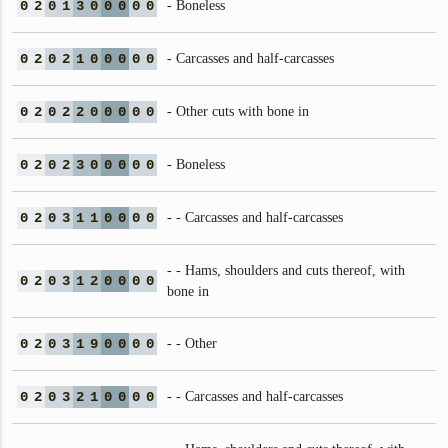
0
2
0
1
3
0
0
0
0
0
- Boneless
0
2
0
2
1
0
0
0
0
0
- Carcasses and half-carcasses
0
2
0
2
2
0
0
0
0
0
- Other cuts with bone in
0
2
0
2
3
0
0
0
0
0
- Boneless
0
2
0
3
1
1
0
0
0
0
- - Carcasses and half-carcasses
- - Hams, shoulders and cuts thereof, with
0
2
0
3
1
2
0
0
0
0
bone in
0
2
0
3
1
9
0
0
0
0
- - Other
0
2
0
3
2
1
0
0
0
0
- - Carcasses and half-carcasses