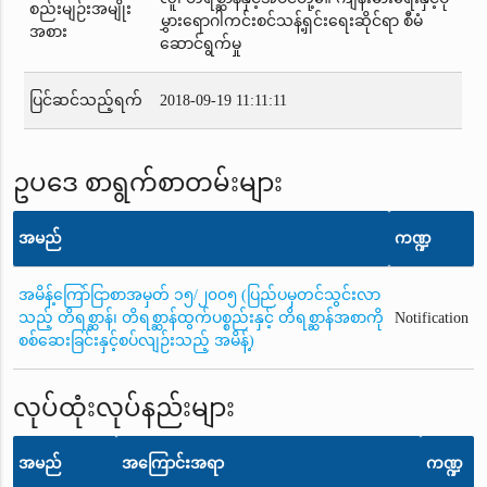
စည်းမျဉ်းအမျိုး
မွှားရောဂါကင်းစင်သန့်ရှင်းရေးဆိုင်ရာ စီမံ
အစား
ဆောင်ရွက်မှု
ပြင်ဆင်သည့်ရက်
2018-09-19 11:11:11
ဥပဒေ စာရွက်စာတမ်းများ
အမည်
ကဏ္ဍ
အမိန့်ကြော်ငြာစာအမှတ် ၁၅/၂၀၀၅ (ပြည်ပမှတင်သွင်းလာ
သည့် တိရစ္ဆာန်၊ တိရစ္ဆာန်ထွက်ပစ္စည်းနှင့် တိရစ္ဆာန်အစာကို
Notification
စစ်ဆေးခြင်းနှင့်စပ်လျဉ်းသည့် အမိန့်)
လုပ်ထုံးလုပ်နည်းများ
အမည်
အကြောင်းအရာ
ကဏ္ဍ