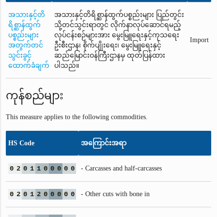
အသားနှင့်တိ
အသားနှင့်တိရိစ္ဆာန်ထွက်ပစ္စည်းများ ပြည်တွင်း
ရိစ္ဆာန်ထွက်
သို့တင်သွင်းရာတွင် လိုက်နာလုပ်ဆောင်ရမည့်
ပစ္စည်းများ
လုပ်ငန်းစဉ်များအား မွေးမြူရေးနှင့်ကုသရေး
Import
အတွက်တင်
ဦးစီးဌာန၊ စိုက်ပျိုးရေး၊ မွေးမြူရေးနှင့်
သွင်းခွင့်
ဆည်မြောင်းဝန်ကြီးဌာနမှ ထုတ်ပြန်ထား
ထောက်ခံချက်
ပါသည်။
ကုန်စည်များ
This measure applies to the following commodities.
HS Code
အကြောင်းအရာ
0
2
0
1
1
0
0
0
0
0
- Carcasses and half-carcasses
0
2
0
1
2
0
0
0
0
0
- Other cuts with bone in