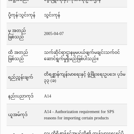
ပို့ကုန်/သွင်းကုန်
သွင်းကုန်
မှ အတည်
2005-04-07
ဖြစ်သည်
ထိ အတည်
သက်ဆိုင်ရာဌာနမှမပယ်ဖျက်မချင်းသက်ဝင်
ဖြစ်သည်
ဆောင်ရွက်မှုရှိမည်ဖြစ်ပါသည်။
တိရစ္ဆာန်ကျန်းမာရေးနှင့် ဖွံ့ဖြိုးရေးဥပဒေ၊ ပုဒ်မ
ရည်ညွှန်းချက်
၃၃ (ခ)
နည်းပညာကုဒ်
A14
A14 - Authorization requirement for SPS
ယူအမ်ကုဒ်
reasons for importing certain products
လူ၊ တိရိစ္ဆာန်နှင့်အပင်တို့၏ ကျန်းမားရေးနှင့်ပို