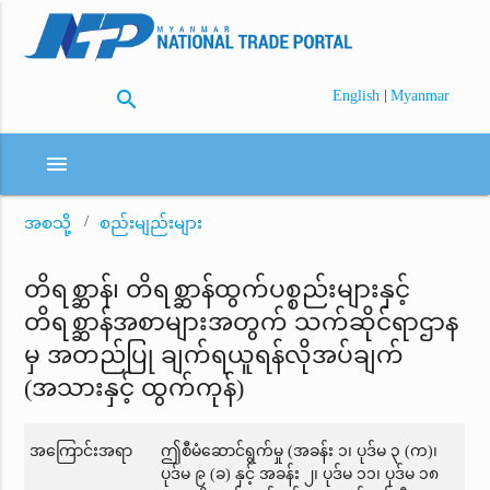
search
|
English
Myanmar
menu
အစသို့
စည်းမျည်းများ
တိရစ္ဆာန်၊ တိရစ္ဆာန်ထွက်ပစ္စည်းများနှင့်
တိရစ္ဆာန်အစာများအတွက် သက်ဆိုင်ရာဌာန
မှ အတည်ပြု ချက်ရယူရန်လိုအပ်ချက်
(အသားနှင့် ထွက်ကုန်)
အကြောင်းအရာ
ဤစီမံဆောင်ရွက်မှု (အခန်း ၁၊ ပုဒ်မ ၃ (က)၊
ပုဒ်မ ၉ (ခ) နှင့် အခန်း ၂၊ ပုဒ်မ ၁၁၊ ပုဒ်မ ၁၈