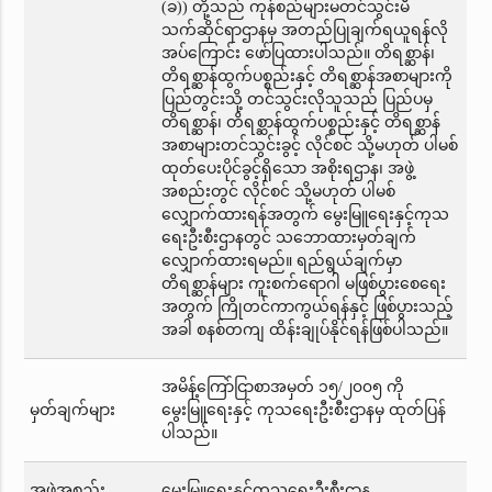
(ခ)) တို့သည် ကုန်စည်များမတင်သွင်းမီ
သက်ဆိုင်ရာဌာနမှ အတည်ပြုချက်ရယူရန်လို
အပ်ကြောင်း ဖော်ပြထားပါသည်။ တိရစ္ဆာန်၊
တိရစ္ဆာန်ထွက်ပစ္စည်းနှင့် တိရစ္ဆာန်အစာများကို
ပြည်တွင်းသို့ တင်သွင်းလိုသူသည် ပြည်ပမှ
တိရစ္ဆာန်၊ တိရစ္ဆာန်ထွက်ပစ္စည်းနှင့် တိရစ္ဆာန်
အစာများတင်သွင်းခွင့် လိုင်စင် သို့မဟုတ် ပါမစ်
ထုတ်ပေးပိုင်ခွင့်ရှိသော အစိုးရဌာန၊ အဖွဲ့
အစည်းတွင် လိုင်စင် သို့မဟုတ် ပါမစ်
လျှောက်ထားရန်အတွက် မွေးမြူရေးနှင့်ကုသ
ရေးဦးစီးဌာနတွင် သဘောထားမှတ်ချက်
လျှောက်ထားရမည်။ ရည်ရွယ်ချက်မှာ
တိရစ္ဆာန်များ ကူးစက်ရောဂါ မဖြစ်ပွားစေရေး
အတွက် ကြိုတင်ကာကွယ်ရန်နှင့် ဖြစ်ပွားသည့်
အခါ စနစ်တကျ ထိန်းချုပ်နိုင်ရန်ဖြစ်ပါသည်။
အမိန့်ကြော်ငြာစာအမှတ် ၁၅/၂၀၀၅ ကို
မှတ်ချက်များ
မွေးမြူရေးနှင့် ကုသရေးဦးစီးဌာနမှ ထုတ်ပြန်
ပါသည်။
အဖွဲ့အစည်း
မွေးမြူရေးနှင့်ကုသရေးဦးစီးဌာန