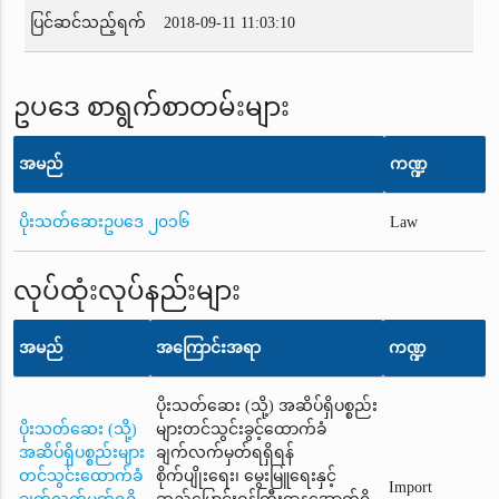
ပြင်ဆင်သည့်ရက်
2018-09-11 11:03:10
ဥပဒေ စာရွက်စာတမ်းများ
အမည်
ကဏ္ဍ
ပိုးသတ်ဆေးဥပဒေ ၂၀၁၆
Law
လုပ်ထုံးလုပ်နည်းများ
အမည်
အကြောင်းအရာ
ကဏ္ဍ
ပိုးသတ်ဆေး (သို့) အဆိပ်ရှိပစ္စည်း
ပိုးသတ်ဆေး (သို့)
များတင်သွင်းခွင့်ထောက်ခံ
အဆိပ်ရှိပစ္စည်းများ
ချက်လက်မှတ်ရရှိရန်
တင်သွင်းထောက်ခံ
စိုက်ပျိုးရေး၊ မွေးမြူရေးနှင့်
Import