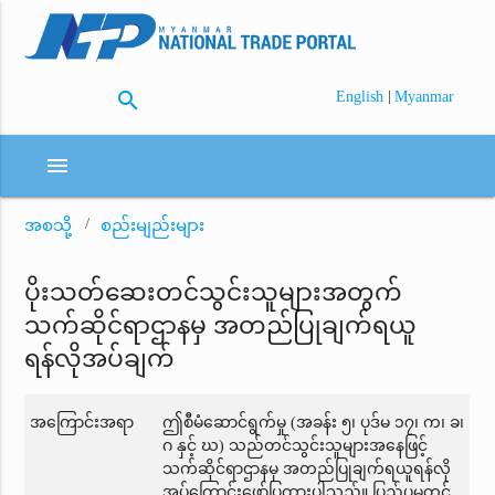
search
|
English
Myanmar
menu
အစသို့
စည်းမျည်းများ
ပိုးသတ်ဆေးတင်သွင်းသူများအတွက်
သက်ဆိုင်ရာဌာနမှ အတည်ပြုချက်ရယူ
ရန်လိုအပ်ချက်
အကြောင်းအရာ
ဤစီမံဆောင်ရွက်မှု (အခန်း ၅၊ ပုဒ်မ ၁၇၊ က၊ ခ၊
ဂ နှင့် ဃ) သည်တင်သွင်းသူများအနေဖြင့်
သက်ဆိုင်ရာဌာနမှ အတည်ပြုချက်ရယူရန်လို
အပ်ကြောင်းဖော်ပြထားပါသည်။ ပြည်ပမှတင်