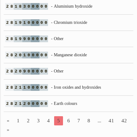
2
8
1
8
3
0
0
0
0
0
- Aluminium hydroxide
2
8
1
9
1
0
0
0
0
0
- Chromium trioxide
2
8
1
9
9
0
0
0
0
0
- Other
2
8
2
0
1
0
0
0
0
0
- Manganese dioxide
2
8
2
0
9
0
0
0
0
0
- Other
2
8
2
1
1
0
0
0
0
0
- Iron oxides and hydroxides
2
8
2
1
2
0
0
0
0
0
- Earth colours
«
1
2
3
4
5
6
7
8
...
41
42
»