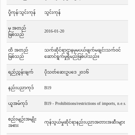
ပို့ကုန်/သွင်းကုန်
သွင်းကုန်
မှ အတည်
2016-01-20
ဖြစ်သည်
ထိ အတည်
သက်ဆိုင်ရာဌာနမှမပယ်ဖျက်မချင်းသက်ဝင်
ဖြစ်သည်
ဆောင်ရွက်မှုရှိမည်ဖြစ်ပါသည်။
ရည်ညွှန်းချက်
ပိုသတ်ဆေးဥပဒေ ၂၀၁၆
နည်းပညာကုဒ်
B19
ယူအမ်ကုဒ်
B19 - Prohibitions/restrictions of imports, n.e.s.
စည်းမျဉ်းအမျိုး
ကုန်သွယ်မှုဆိုင်ရာနည်းပညာအတားအဆီးများ
အစား