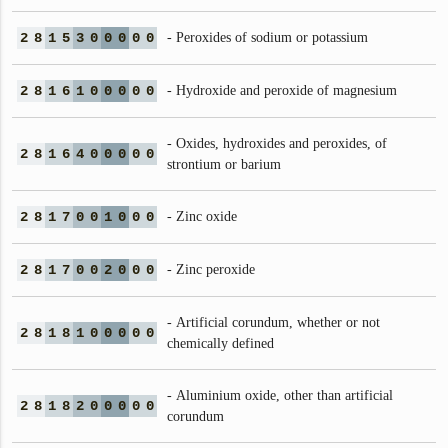
2
8
1
5
3
0
0
0
0
0
- Peroxides of sodium or potassium
2
8
1
6
1
0
0
0
0
0
- Hydroxide and peroxide of magnesium
- Oxides, hydroxides and peroxides, of
2
8
1
6
4
0
0
0
0
0
strontium or barium
2
8
1
7
0
0
1
0
0
0
- Zinc oxide
2
8
1
7
0
0
2
0
0
0
- Zinc peroxide
- Artificial corundum, whether or not
2
8
1
8
1
0
0
0
0
0
chemically defined
- Aluminium oxide, other than artificial
2
8
1
8
2
0
0
0
0
0
corundum