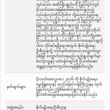
သွင်းသော အဆိပ်ရှိပစ္စည်းကို ပြည်တွင်းတွင်
ပိုးသတ်ဆေးအဖြစ်ဖော်စပ်ရောင်းချသည့်
လုပ်ငန်းလုပ်ကိုင်လိုပါက သို့မဟုတ် ပြည်ပမှ
တင်သွင်းသည့်ပိုးသတ်ဆေးကို ပြည်တွင်းတွင်
ပြန်လည်ထုပ်ပိုးရောင်းချသည့် လုပ်ငန်း
လုပ်ကိုင်လိုပါက သို့မဟုတ် ပိုးသတ်မှိုင်းတိုက်
ခြင်းလုပ်ငန်းလုပ်ကိုင်လိုခြင်းနှင့် ယင်းတို့မှအပ
ပိုးသတ်ဆေးကို လက်လီလက်ကားရောင်းချလို
ပါက လိုင်စင်ရရှိရေးအတွက် စိုက်ပျိုးရေး
ဦးစီးဌာနသို့ သတ်မှတ်ထားသော လျှောက်လွှာ
ပုံစံဖြင့် လျှောက်ထားရမည်။ ရည်ရွယ်ချက်မှာ
စားသုံးသူနှင့် ပတ်ဝန်းကျင်ကို ပိုးသတ်ဆေး
အန္တရာယ်မှကာကွယ်ပေးရန်ဖြစ်ပါသည်။
ပိုးသတ်ဆေးဥပဒေ ၂၀၁၆ ကို စိုက်ပျိုးရေး၊
မွေးမြူရေးနှင့် ဆည်မြောင်းဝန်ကြီးဌာနမှ ထုတ်
မှတ်ချက်များ
ပြန်ပါသည်။ ဤစီမံဆောင်ရွက်မှုသည်
နိုင်ငံ၏အခြေအနေအရပြောင်းလဲနိုင်သည်။
အဖွဲ့အစည်း
စိုက်ပျိုးရေးဦးစီးဌာန