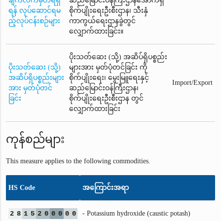
ချက်လက်မှတ်ရရှိ
ဆည်မြောင်းဝန်ကြီးဌာနအောက်ရှိ
ရန် လုပ်ဆောင်ရမ
စိုက်ပျိုးရေးဦးစီးဌာန၊ သီးနှံ
ည့်လုပ်ငန်းစဉ်များ
ကာကွယ်ရေးဌာနခွဲတွင်
လျှောက်ထားခြင်း။
ပိုးသတ်ဆေး (သို့) အဆိပ်ရှိပစ္စည်း
ပိုးသတ်ဆေး (သို့)
များအား မှတ်ပုံတင်ခြင်း ကို
အဆိပ်ရှိပစ္စည်းများ
စိုက်ပျိုးရေး၊ မွေးမြူရေးနှင့်
Import/Export
အား မှတ်ပုံတင်
ဆည်မြောင်းဝန်ကြီးဌာန၊
ခြင်း
စိုက်ပျိုးရေးဦးစီးဌာန တွင်
လျှောက်ထားခြင်း
ကုန်စည်များ
This measure applies to the following commodities.
HS Code
အကြောင်းအရာ
2
8
1
5
2
0
0
0
0
0
- Potassium hydroxide (caustic potash)