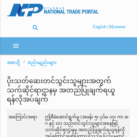
search
|
English
Myanmar
menu
အစသို့
စည်းမျည်းများ
ပိုးသတ်ဆေးတင်သွင်းသူများအတွက်
သက်ဆိုင်ရာဌာနမှ အတည်ပြုချက်ရယူ
ရန်လိုအပ်ချက်
အကြောင်းအရာ
ဤစီမံဆောင်ရွက်မှု (အခန်း ၅၊ ပုဒ်မ ၁၇၊ က၊ ခ၊
ဂ နှင့် ဃ) သည်တင်သွင်းသူများအနေဖြင့်
သက်ဆိုင်ရာဌာနမှ အတည်ပြုချက်ရယူရန်လို
အပ်ကြောင်းဖော်ပြထားပါသည်။ ပြည်ပမှတင်