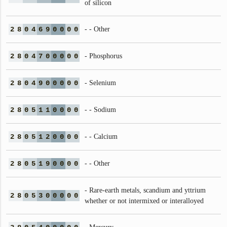
of silicon
2
8
0
4
6
9
0
0
0
0
- - Other
2
8
0
4
7
0
0
0
0
0
- Phosphorus
2
8
0
4
9
0
0
0
0
0
- Selenium
2
8
0
5
1
1
0
0
0
0
- - Sodium
2
8
0
5
1
2
0
0
0
0
- - Calcium
2
8
0
5
1
9
0
0
0
0
- - Other
- Rare-earth metals, scandium and yttrium
2
8
0
5
3
0
0
0
0
0
whether or not intermixed or interalloyed