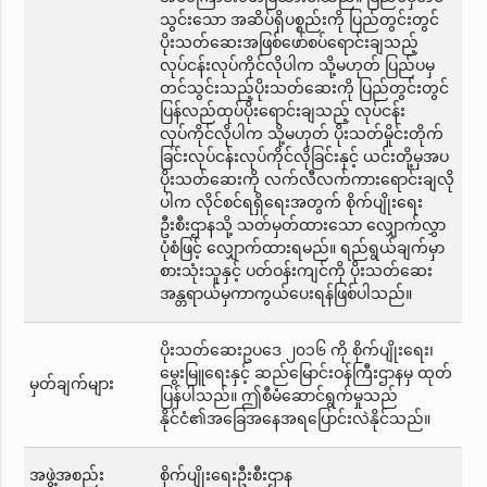
သွင်းသော အဆိပ်ရှိပစ္စည်းကို ပြည်တွင်းတွင်
ပိုးသတ်ဆေးအဖြစ်ဖော်စပ်ရောင်းချသည့်
လုပ်ငန်းလုပ်ကိုင်လိုပါက သို့မဟုတ် ပြည်ပမှ
တင်သွင်းသည့်ပိုးသတ်ဆေးကို ပြည်တွင်းတွင်
ပြန်လည်ထုပ်ပိုးရောင်းချသည့် လုပ်ငန်း
လုပ်ကိုင်လိုပါက သို့မဟုတ် ပိုးသတ်မှိုင်းတိုက်
ခြင်းလုပ်ငန်းလုပ်ကိုင်လိုခြင်းနှင့် ယင်းတို့မှအပ
ပိုးသတ်ဆေးကို လက်လီလက်ကားရောင်းချလို
ပါက လိုင်စင်ရရှိရေးအတွက် စိုက်ပျိုးရေး
ဦးစီးဌာနသို့ သတ်မှတ်ထားသော လျှောက်လွှာ
ပုံစံဖြင့် လျှောက်ထားရမည်။ ရည်ရွယ်ချက်မှာ
စားသုံးသူနှင့် ပတ်ဝန်းကျင်ကို ပိုးသတ်ဆေး
အန္တရာယ်မှကာကွယ်ပေးရန်ဖြစ်ပါသည်။
ပိုးသတ်ဆေးဥပဒေ ၂၀၁၆ ကို စိုက်ပျိုးရေး၊
မွေးမြူရေးနှင့် ဆည်မြောင်းဝန်ကြီးဌာနမှ ထုတ်
မှတ်ချက်များ
ပြန်ပါသည်။ ဤစီမံဆောင်ရွက်မှုသည်
နိုင်ငံ၏အခြေအနေအရပြောင်းလဲနိုင်သည်။
အဖွဲ့အစည်း
စိုက်ပျိုးရေးဦးစီးဌာန