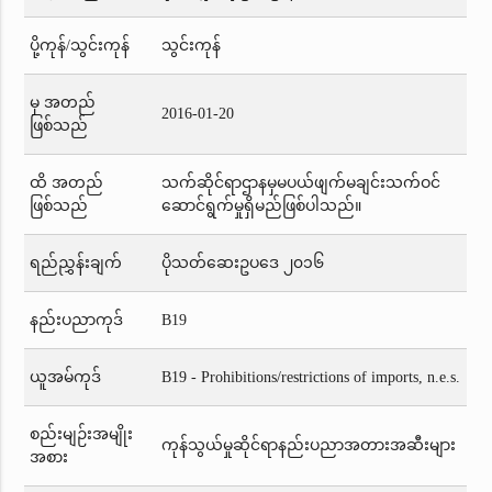
ပို့ကုန်/သွင်းကုန်
သွင်းကုန်
မှ အတည်
2016-01-20
ဖြစ်သည်
ထိ အတည်
သက်ဆိုင်ရာဌာနမှမပယ်ဖျက်မချင်းသက်ဝင်
ဖြစ်သည်
ဆောင်ရွက်မှုရှိမည်ဖြစ်ပါသည်။
ရည်ညွှန်းချက်
ပိုသတ်ဆေးဥပဒေ ၂၀၁၆
နည်းပညာကုဒ်
B19
ယူအမ်ကုဒ်
B19 - Prohibitions/restrictions of imports, n.e.s.
စည်းမျဉ်းအမျိုး
ကုန်သွယ်မှုဆိုင်ရာနည်းပညာအတားအဆီးများ
အစား