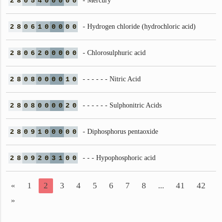
2
8
0
5
4
0
0
0
0
0
- Mercury
2
8
0
6
1
0
0
0
0
0
- Hydrogen chloride (hydrochloric acid)
2
8
0
6
2
0
0
0
0
0
- Chlorosulphuric acid
2
8
0
8
0
0
0
0
1
0
- - - - - - Nitric Acid
2
8
0
8
0
0
0
0
2
0
- - - - - - Sulphonitric Acids
2
8
0
9
1
0
0
0
0
0
- Diphosphorus pentaoxide
2
8
0
9
2
0
3
1
0
0
- - - Hypophosphoric acid
«
1
2
3
4
5
6
7
8
...
41
42
»