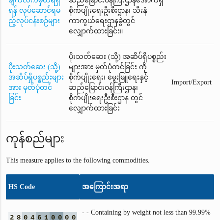
ချက်လက်မှတ်ရရှိ
ဆည်မြောင်းဝန်ကြီးဌာနအောက်ရှိ
ရန် လုပ်ဆောင်ရမ
စိုက်ပျိုးရေးဦးစီးဌာန၊ သီးနှံ
ည့်လုပ်ငန်းစဉ်များ
ကာကွယ်ရေးဌာနခွဲတွင်
လျှောက်ထားခြင်း။
ပိုးသတ်ဆေး (သို့) အဆိပ်ရှိပစ္စည်း
ပိုးသတ်ဆေး (သို့)
များအား မှတ်ပုံတင်ခြင်း ကို
အဆိပ်ရှိပစ္စည်းများ
စိုက်ပျိုးရေး၊ မွေးမြူရေးနှင့်
Import/Export
အား မှတ်ပုံတင်
ဆည်မြောင်းဝန်ကြီးဌာန၊
ခြင်း
စိုက်ပျိုးရေးဦးစီးဌာန တွင်
လျှောက်ထားခြင်း
ကုန်စည်များ
This measure applies to the following commodities.
HS Code
အကြောင်းအရာ
- - Containing by weight not less than 99.99%
2
8
0
4
6
1
0
0
0
0