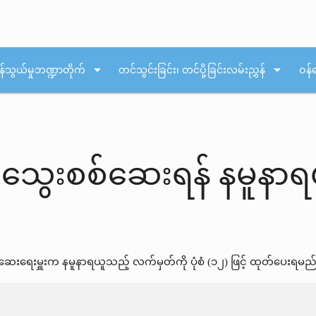
arrow_drop_down
arrow_drop_down
န်သွယ်မှုဘဏ္ဍာတိုက်
တင်သွင်းခြင်း၊ တင်ပို့ခြင်းလမ်းညွှန်
ဝန်
းစစ်ဆေးရန် နမူနာရယူ
ေးမှူးက နမူနာရယူသည့် လက်မှတ်ကို ပုံစံ (၁၂) ဖြင့် ထုတ်ပေးရမည