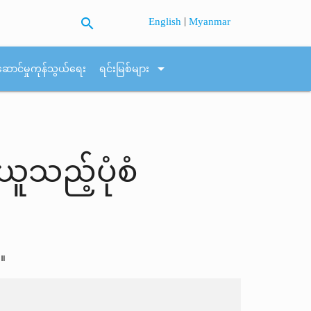
search
|
English
Myanmar
arrow_drop_down
ဆောင်မှုကုန်သွယ်ရေး
ရင်းမြစ်များ
သည့်ပုံစံ
်။