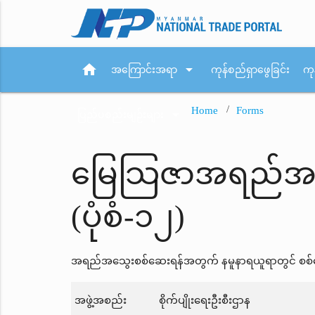
home
arrow_drop_down
အကြောင်းအရာ
ကုန်စည်ရှာဖွေခြင်း
ကု
Home
Forms
arrow_drop_down
ပြည်ပစည်းမျဉ်းများ
မြေသြဇာအရည်အသွေ
(ပုံစံ-၁၂)
အရည်အသွေးစစ်ဆေးရန်အတွက် နမူနာရယူရာတွင် စစ်ဆေးရ
အဖွဲ့အစည်း
စိုက်ပျိုးရေးဦးစီးဌာန