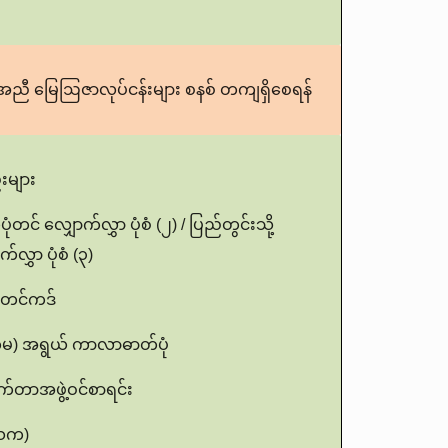
်အညီ မြေဩဇာလုပ်ငန်းများ စနစ်
တကျရှိစေရန်
းများ
င် လျှောက်လွှာ ပုံစံ (၂) / ပြည်တွင်းသို့
ွှာ ပုံစံ (၃)
ံတင်ကဒ်
်မ) အရွယ် ကာလာဓာတ်ပုံ
ိုက်တာအဖွဲ့ဝင်စာရင်း
(ပသက)