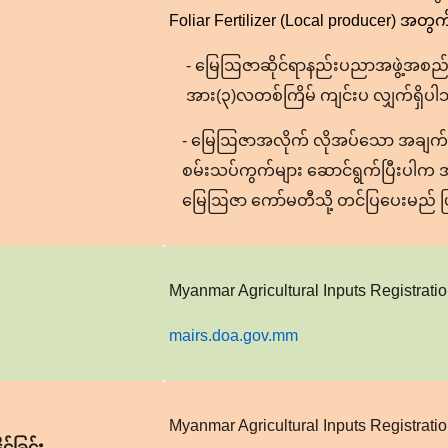
Foliar Fertilizer (Local producer) အတ
- မြေဩဇာဆိုင်ရာနည်းပညာအဖွဲ့အစည
အား(၃)လတစ်ကြိမ် ကျင်းပ လျှက်ရှိပ
- မြေဩဇာအလိုက် လိုအပ်သော အချက်အလက
စမ်းသပ်ကွက်များ ဆောင်ရွက်ပြီးပါက အန
မြေဩဇာ ကော်မတီသို့ တင်ပြပေးမည် 
Myanmar Agricultural Inputs Registrat
mairs.doa.gov.mm
Myanmar Agricultural Inputs Registrat
င်ခြင်း