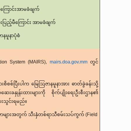
်မီကြောင်းအာမခံချက်
ြည့်မီကြောင်း အာမခံချက်
ဇာနမူနာပုံစံ
ration System (MAIRS),
mairs.doa.gov.mm
တွင်
စစ်ပြီးပါက မြေဩဇာနမူနာအား ဓာတ်ခွဲခန်းသို့
ေးခနှုန်းထားများကို စိုက်ပျိုးရေးဦးစီးဌာန၏
ပေးသွင်းရမည်။
ာများအတွက် သီးနှံတစ်ရာသီစမ်းသပ်ကွက် (Field