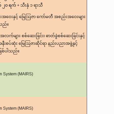
ွက် ၂၀ ရက်
+ သီးနှံ ၁ ရာသီ
်းအဝေးနှင့် မြေဩဇာ ကော်မတီ အစည်းအဝေးများ
ါသည်။
်များ စစ်ဆေးခြင်း၊ ဓာတ်ခွဲစစ်ဆေးခြင်းနှင့်
ီးစပ်ဆုံး မြေဩဇာဆိုင်ရာ နည်းပညာအဖွဲ့နှင့်
ဖြစ်ပါသည်။
ion System (MAIRS)
ion System (MAIRS)