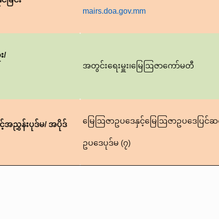
mairs.doa.gov.mm
း
/
အတွင်းရေးမှူး၊မြေဩဇာကော်မတီ
မြေဩဇာဥပဒေနှင့်မြေဩဇာဥပဒေပြင်ဆ
အညွှန်းပုဒ်မ/ အပိုဒ်
ဥပဒေပုဒ်မ (၇)