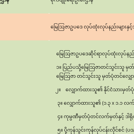
မြေဩဇာဥပဒေ လုပ်ထုံးလုပ်နည်းများနှင့
မြေဩဇာဥပဒေဆိုင်ရာလုပ်ထုံးလုပ်နည်
၁။ ပြည်ပသို့မြေဩဇာတင်သွင်းသူ မှတ်ပုံတ
မြေဩဇာ တင်သွင်းသူ မှတ်ပုံတင်လျှောက်လ
၂။ လျှောက်ထားသူ၏ နိုင်ငံသားမှတ်ပု
၃။ လျှောက်ထားသူ၏ (၁.၃ x ၁.၁ လက
၄။ ကုမ္ပဏီမှတ်ပုံတင်လက်မှတ်နှင့် ဒါရ
၅။ ပို့ကုန်သွင်းကုန်လုပ်ငန်းလိုင်စင် 