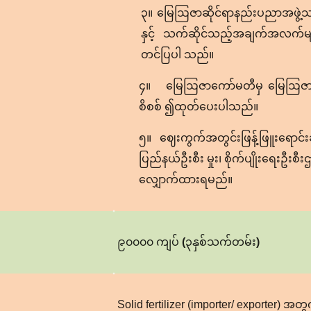
၃။ မြေဩဇာဆိုင်ရာနည်းပညာအဖွဲ့သည်
နှင့် သက်ဆိုင်သည့်အချက်အလက်မျ
တင်ပြပါ သည်။
၄။ မြေဩဇာကော်မတီမှ မြေဩဇာတင်သွင်
စိစစ် ၍ထုတ်ပေးပါသည်။
၅။ ဈေးကွက်အတွင်းဖြန့်ဖြူးရောင်း
ပြည်နယ်ဦးစီး မှုး၊ စိုက်ပျိုးရေးဦးစီး
လျှောက်ထားရမည်။
၉၀၀၀၀
ကျပ်
(
၃နှစ်သက်တမ်း
)
Solid fertilizer (importer/ exporter) အ