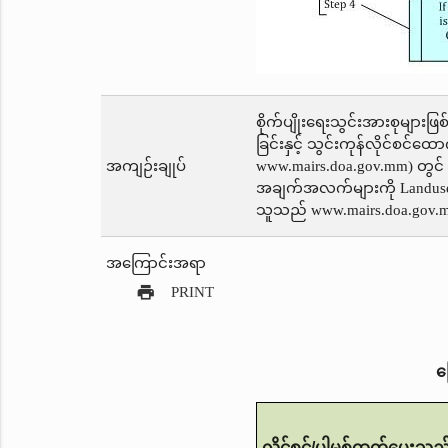
စိုက်ပျိုးရေးသွင်းအားစုများဖ
ခြင်းနှင့် သွင်းကုန်လိုင်စင်ထ
အကျဉ်းချုပ်
www.mairs.doa.gov.mm) တွင် 
အချက်အလက်များကို Landuse w
သူသည် www.mairs.doa.gov.mm
အကြောင်းအရာ
print
PRINT
မ
လိုင်စင်
/ပါမစ်ထုတ်ပေးသည့