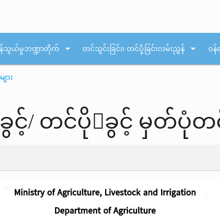
arrow_drop_down
arrow_drop_down
န်သွယ်မှုဘဏ္ဍာတိုက်
တင်သွင်းခြင်း၊ တင်ပို့ခြင်းလမ်းညွှန်
ဝန်
များ
်/ တင်ပိုခွင့် မှတ်ပုံ