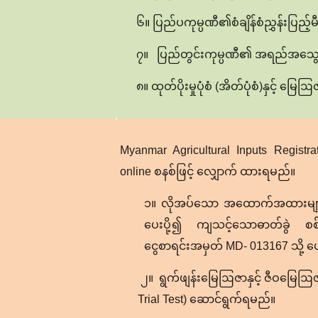
၆။ ပြည်ပကုမ္ပဏီ၏စံချိန်စံညွှန်းပြည့
၇။ ပြည်တွင်းကုမ္ပဏီ၏ အရည်အသွေးပ
၈။ ထုတ်ပိုးမှုပုံစံ (အိတ်ပုံစံ)နှင့် မြေဩ
Myanmar Agricultural Inputs Regist
online စနစ်ဖြင့် လျှောက် ထားရမည်။
၁။ လိုအပ်သော အထောက်အထားများစိ
ပေးပို့၍ ကျသင့်သောဓာတ်ခွဲ စစ်ဆ
ငွေစာရင်းအမှတ် MD- 013167 သို့ 
၂။ ရွက်ဖျန်းမြေဩဇာနှင့် ဇီဝမြေဩဇ
Trial Test) ဆောင်ရွက်ရမည်။