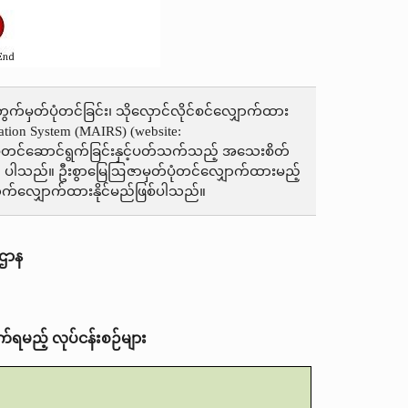
တွက်မှတ်ပုံတင်ခြင်း၊ သိုလှောင်လိုင်စင်လျှောက်ထား
ration System (MAIRS) (website:
်ပုံတင်ဆောင်ရွက်ခြင်းနှင့်ပတ်သက်သည့် အသေးစိတ်
င် ပါသည်။ ဦးစွာမြေဩဇာမှတ်ပုံတင်‌လျှောက်ထားမည့်
်လက်လျှောက်ထားနိုင်မည်ဖြစ်ပါသည်။
းဌာန
ွက်ရမည့် လုပ်ငန်းစဉ်များ