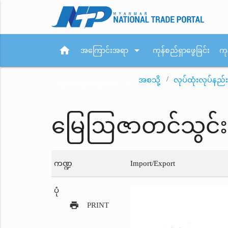
home
arrow_drop_down
အကြောင်းအရာ
ကုန်စည်ရှာဖွေခြင်း
ကု
အစသို့
လုပ်ထုံးလုပ်နည်း
arrow_drop_down
ပြည်ပစည်းမျဉ်းများ
မြေဩဇာတင်သွင်းခွင့
ကဏ္ဍ
Import/Export
ပုံ
print
PRINT