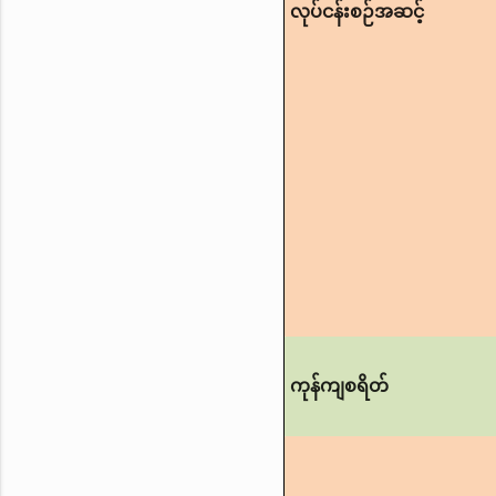
လုပ်ငန်းစဉ်အဆင့်
ကုန်ကျစရိတ်