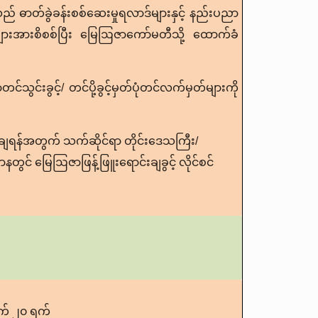
 ဓာတ်ခွဲခန်းစစ်ဆေးမှုရလာဒ်များနှင့် နည်းပညာ
ားအားစိစစ်ပြီး မြေဩဇာကော်မတီသို့ ထောက်ခံ
းခွင့်/ တင်ပို့ခွင့်မှတ်ပုံတင်လက်မှတ်များကို
ချရန်အတွက် သက်ဆိုင်ရာ တိုင်းဒေသကြီး/
ဌာနတွင် မြေဩဇာဖြန့်ဖြူးရောင်းချခွင့် လိုင်စင်
တွက် ၂၀ ရက်