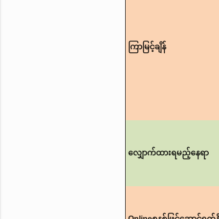
ကြာမြင့်ချိန်
လျှောက်ထားရမည့်နေရာ
Onlineစနစ်ဖြင့်ဆောင်ရွက်နို