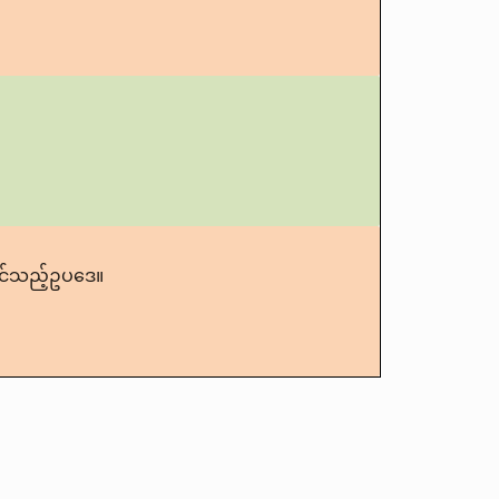
င်သည့်ဥပဒေ။