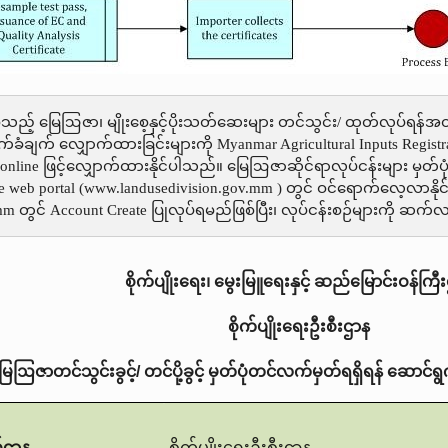
ြစ်သည့် မြေဩဇာ၊ မျိုးစေ့နှင့်ပိုးသတ်ဆေးများ တင်သွင်း/ ထုတ်လုပ်ရန်အ
ောက်ခံချက်‌ လျှောက်ထားခြင်းများကို Myanmar Agricultural Inputs Regist
online ဖြင့်လျှောက်ထားနိုင်ပါသည်။ မြေဩဇာဆိုင်ရာလုပ်ငန်းများ မှတ
eb portal (www.landusedivision.gov.mm ) တွင် ဝင်ရောက်လေ့လာနို
 တွင် Account Create ပြုလုပ်ရမည်ဖြစ်ပြီး၊ လုပ်ငန်းစဉ်များကို ဆက
စိုက်ပျိုးရေး၊ မွေးမြူရေးနှင့် ဆည်မြောင်းဝန်ကြီ
စိုက်ပျိုးရေးဦးစီးဌာန
ြေဩဇာတင်သွင်းခွင့်/ တင်ပို့ခွင့် မှတ်ပုံတင်လက်မှတ်ရရှိရန် ဆောင်ရ
်ဌာန
စိုက်ပျိုးရေးဦးစီးဌာန