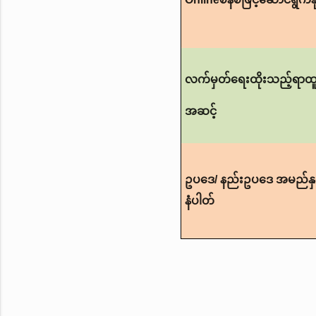
လက်မှတ်ရေးထိုးသည့်ရာထူ
အဆင့်
ဥပဒေ
/ နည်းဥပဒေ အမည်နှင့်
နံပါတ်