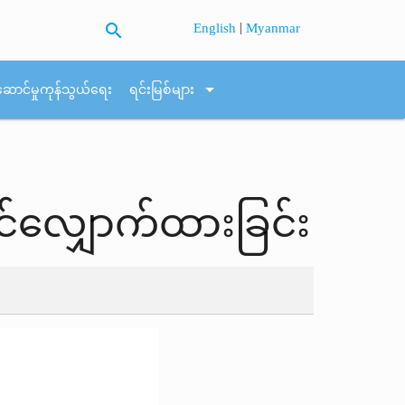
search
|
English
Myanmar
arrow_drop_down
ဆောင်မှုကုန်သွယ်ရေး
ရင်းမြစ်များ
တင်လျှောက်ထားခြင်း