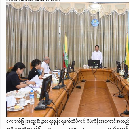
ကျောက်ဖြူအထူးစီးပွားရေးဇုန်ရေနက်ဆိပ်ကမ်းစီမံကိန်းအကောင်အထည်ဖ