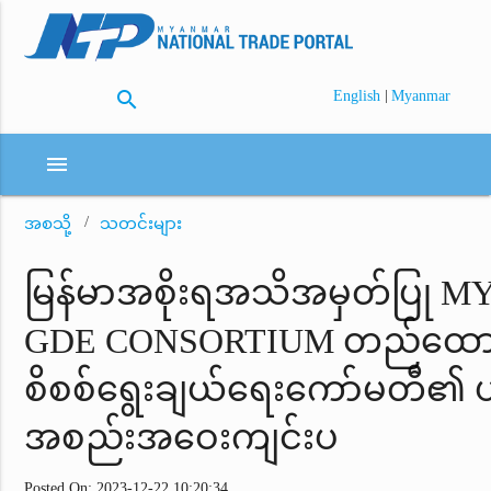
search
|
English
Myanmar
menu
အစသို့
သတင်းများ
မြန်မာအစိုးရအသိအမှတ်ပြု 
GDE CONSORTIUM တည်ထော
စိစစ်ရွေးချယ်ရေးကော်မတီ၏
အစည်းအဝေးကျင်းပ
Posted On: 2023-12-22 10:20:34