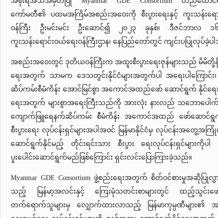
အစိုးရအသိအမှတ်ပြု Myanmar GDE Consortium တည်ထောင်ရန
ကော်မတီ၏ ပထမအကြိမ်အစည်းအဝေးကို စီးပွားရေးနှင့် ကူးသန်းရော
ဝန်ကြီး ဦးမင်းမင်း ဦးဆောင်၍ ၂၀၂၃ ခုနှစ်၊ ဒီဇင်ဘာလ ၁၆ ရက
ကူးသန်းရောင်းဝယ်ရေးဝန်ကြီးဌာန၊ နေပြည်တော်တွင် ကျင်းပပြုလုပ်ခဲ့ပ
အစည်းအဝေးတွင် ဒုတိယဝန်ကြီးက အထူးစီးပွားရေးဇုန်များသည် မိမိတို့နိုင်
ရေးအတွက် သာမက ဒေသတွင်းနိုင်ငံများအတွက်ပါ အရေးပါကြောင်
ဆိပ်ကမ်းစီမံကိန်း အောင်မြင်စွာ အကောင်အထည်ဖော် ဆောင်ရွက် နိုင်ရေးသည် မ
ရေးအတွက် များစွာအရေးကြီးသည်ကို အားလုံး နားလည် သဘောပေါက်
ကျောက်ဖြူရေနက်ဆိပ်ကမ်း စီမံကိန်း အကောင်အထည် ဖော်‌ဆောင်ရွက်
စီးပွားရေး လုပ်ငန်းရှင်များအပါအဝင် မြန်မာနိုင်ငံမှ လုပ်ငန်းအတွေ့အကြုံ
ဆောင်ရွက်နိုင်မည့် တိုင်းရင်းသား စီးပွား ရေးလုပ်ငန်းရှင်များကိုပါ ဖ
ပူးပေါင်းဆောင်ရွက်မည်ဖြစ်ကြောင်း ရှင်းလင်းပြောကြားခဲ့သည်။
Myanmar GDE Consortium ဖွဲ့စည်းရေးအတွက် စိတ်ဝင်စားမှုအဆိုပြုလွှာကိ
သည့် မြန်မာ့အလင်းနှင့် ကြေးမုံသတင်းစာများတွင် ထည့်သွင်းဖေ
တက်ရောက်သူများမှ လျှောက်ထားလာသည့် မြန်မာကုမ္ပဏီများ၏ အဆို