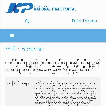
search
|
English
Myanmar
menu
အစသို့
စည်းမျည်းများ
တင်ပို့တိရစ္ဆာန်ထွက်ပစ္စည်းများနှင့် တိရစ္ဆာန်
အစာများကို စစ်ဆေးခြင်း (သိုးနှင့် ဆိတ်)
အကြောင်းအရာ
ဤစီမံဆောင်ရွက်မှု (အခန်း ၂၊ ပုဒ်မ ၄ (က))
သည် တင်ပို့နိုင်ငံမှ ကုန်စည်မတင်ပို့မှု စစ်ဆေး
ရန်လိုအပ်ကြောင်း ဖော်ပြထားပါသည်။ ပြည်ပ
သို့ တိရစ္ဆာန်ထွက်ပစ္စည်း သို့မဟုတ် တိရစ္ဆာန်
အစာတင်ပို့သူသည် အဆိုပါကုန်စည်များ