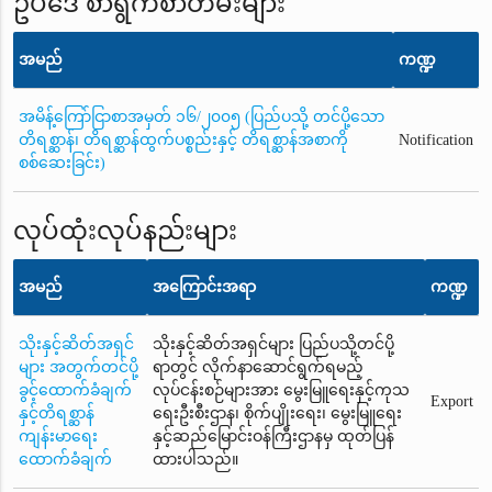
ဥပဒေ စာရွက်စာတမ်းများ
အမည်
ကဏ္ဍ
အမိန့်ကြော်ငြာစာအမှတ် ၁၆/၂၀၀၅ (ပြည်ပသို့ တင်ပို့သော
တိရစ္ဆာန်၊ တိရစ္ဆာန်ထွက်ပစ္စည်းနှင့် တိရစ္ဆာန်အစာကို
Notification
စစ်ဆေးခြင်း)
လုပ်ထုံးလုပ်နည်းများ
အမည်
အကြောင်းအရာ
ကဏ္ဍ
သိုးနှင့်ဆိတ်အရှင်
သိုးနှင့်ဆိတ်အရှင်များ ပြည်ပသို့တင်ပို့
များ အတွက်တင်ပို့
ရာတွင် လိုက်နာ‌ဆောင်ရွက်ရမည့်
ခွင့်ထောက်ခံချက်
လုပ်ငန်းစဉ်များအား မွေးမြူရေးနှင့်ကုသ
Export
နှင့်တိရစ္ဆာန်
ရေးဦးစီးဌာန၊ စိုက်ပျိုးရေး၊ မွေးမြူရေး
ကျန်းမာရေး
နှင့်ဆည်မြောင်းဝန်ကြီးဌာနမှ ထုတ်ပြန်
ထောက်ခံချက်
ထားပါသည်။