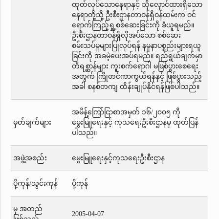
ထုတ်လုပ်သောနေရာနှင့် သိုလှောင်ထားရှိသော
နေရာတို့သို့ ဦးစီးဌာနတာဝန်ရှိဝန်ထမ်းက ဝင်
ရောက်ကြည့်ရှု့စစ်ဆေးခြင်းကို ခံယူရမည်။
ဦးစီးဌာနတာဝန်ရှိလိုအပ်သော စစ်ဆေး
စမ်းသပ်မှုများပြုလုပ်ရန် နမူနာပစ္စည်းများရယူ
ခြင်းကို အခမဲ့ပေးအပ်ရမည်။ ရည်ရွယ်ချက်မှာ
တိရစ္ဆာန်များ ကူးစက်ရောဂါ မဖြစ်ပွားစေရေး
အတွက် ကြိုတင်ကာကွယ်ရန်နှင့် ဖြစ်ပွားသည့်
အခါ စနစ်တကျ ထိန်းချုပ်နိုင်ရန်ဖြစ်ပါသည်။
အမိန့်ကြော်ငြာစာအမှတ် ၁၆/၂၀၀၅ ကို
မှတ်ချက်များ
မွေးမြူရေးနှင့် ကုသရေးဦးစီးဌာနမှ ထုတ်ပြန်
ပါသည်။
အဖွဲ့အစည်း
မွေးမြူရေးနှင့်ကုသရေးဦးစီးဌာန
ပို့ကုန်/သွင်းကုန်
ပို့ကုန်
မှ အတည်
2005-04-07