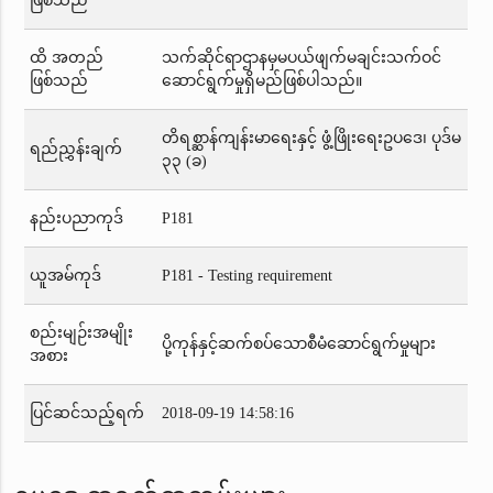
ဖြစ်သည်
ထိ အတည်
သက်ဆိုင်ရာဌာနမှမပယ်ဖျက်မချင်းသက်ဝင်
ဖြစ်သည်
ဆောင်ရွက်မှုရှိမည်ဖြစ်ပါသည်။
တိရစ္ဆာန်ကျန်းမာရေးနှင့် ဖွံ့ဖြိုးရေးဥပဒေ၊ ပုဒ်မ
ရည်ညွှန်းချက်
၃၃ (ခ)
နည်းပညာကုဒ်
P181
ယူအမ်ကုဒ်
P181 - Testing requirement
စည်းမျဉ်းအမျိုး
ပို့ကုန်နှင့်ဆက်စပ်သောစီမံဆောင်ရွက်မှုများ
အစား
ပြင်ဆင်သည့်ရက်
2018-09-19 14:58:16