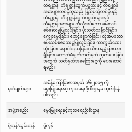
တိရစ္ဆာန်၊ တိရစ္ဆာန်ထွက်ပစ္စည်းနှင့် တိရစ္ဆာန်
အစာများတင်ပို့သူသည် ပြည်ပသို့တင်ပို့မည့်
တိရစ္ဆာန်၊ တိရစ္ဆာန်ထွက်ပစ္စည်းများနှင့်
တိရစ္ဆာန်အစာများ ကိုလိုအပ်သော စမ်းသပ်
စစ်ဆေးမှုပြုလုပ်ခြင်း၊ ပိုးသတ်သန့်စင်ခြင်း၊
ကျွေးမွေးခြင်း၊ စောင့်ရှောက်ခြင်း၊ လိုအပ်သော
စမ်းသပ်စစ်ဆေးမှုပြုလုပ်ခြင်း၊ ကာကွယ်ဆေး
ထိုးခြင်း၊ ရောဂါကုသခြင်း၊ သီးသန့်ခွဲခြားထား
ရှိခြင်း၊ ထောက်ခံချက်လက်မှတ် ထုတ်ပေးခြင်း
အတွက် သတ်မှတ်အခကြေးငွေကို ပေးဆောင်
ရမည်။
အမိန့်ကြော်ငြာစာအမှတ် ၁၆/၂၀၀၅ ကို
မှတ်ချက်များ
မွေးမြူရေးနှင့် ကုသရေးဦးစီးဌာနမှ ထုတ်ပြန်
ပါသည်။
အဖွဲ့အစည်း
မွေးမြူရေးနှင့်ကုသရေးဦးစီးဌာန
ပို့ကုန်/သွင်းကုန်
ပို့ကုန်