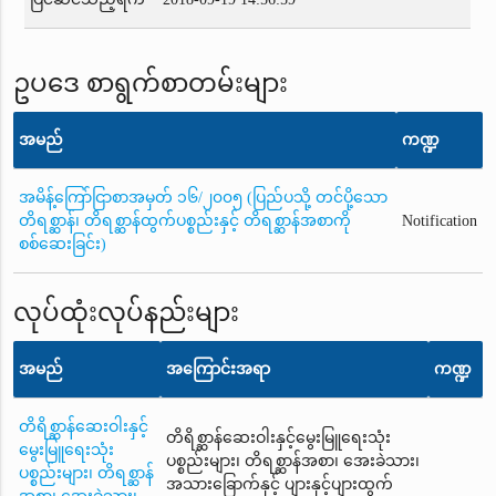
ဥပဒေ စာရွက်စာတမ်းများ
အမည်
ကဏ္ဍ
အမိန့်ကြော်ငြာစာအမှတ် ၁၆/၂၀၀၅ (ပြည်ပသို့ တင်ပို့သော
တိရစ္ဆာန်၊ တိရစ္ဆာန်ထွက်ပစ္စည်းနှင့် တိရစ္ဆာန်အစာကို
Notification
စစ်ဆေးခြင်း)
လုပ်ထုံးလုပ်နည်းများ
အမည်
အကြောင်းအရာ
ကဏ္ဍ
တိရိစ္ဆာန်ဆေးဝါးနှင့်
တိရိစ္ဆာန်ဆေးဝါးနှင့်မွေးမြူရေးသုံး
မွေးမြူရေးသုံး
ပစ္စည်းများ၊ တိရစ္ဆာန်အစာ၊ အေးခဲသား၊
ပစ္စည်းများ၊ တိရစ္ဆာန်
အသားခြောက်နှင့် ပျားနှင့်ပျားထွက်