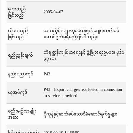
မှ အတည်
2005-04-07
ဖြစ်သည်
ထိ အတည်
သက်ဆိုင်ရာဌာနမှမပယ်ဖျက်မချင်းသက်ဝင်
ဖြစ်သည်
ဆောင်ရွက်မှုရှိမည်ဖြစ်ပါသည်။
တိရစ္ဆာန်ကျန်းမာရေးနှင့် ဖွံ့ဖြိုးရေးဥပဒေ၊ ပုဒ်မ
ရည်ညွှန်းချက်
၃၃ (ခ)
နည်းပညာကုဒ်
P43
P43 - Export charges/fees levied in connection
ယူအမ်ကုဒ်
to services provided
စည်းမျဉ်းအမျိုး
ပို့ကုန်နှင့်ဆက်စပ်သောစီမံဆောင်ရွက်မှုများ
အစား
ပြင်ဆင်သည့်ရက်
2018-09-19 14:56:59