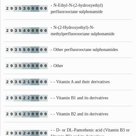
- N-Ethyl-N-(2-hydroxyethyl)
2
9
3
5
3
0
0
0
0
0
perfluorooctane sulphonamide
- N-(2-Hydroxyethyl)-N-
2
9
3
5
4
0
0
0
0
0
methylperfluorooctane sulphonamide
2
9
3
5
5
0
0
0
0
0
- Other perfluorooctane sulphonamides
2
9
3
5
9
0
0
0
0
0
- Other
2
9
3
6
2
1
0
0
0
0
- - Vitamin A and their derivatives
2
9
3
6
2
2
0
0
0
0
- - Vitamin B1 and its derivatives
2
9
3
6
2
3
0
0
0
0
- - Vitamin B2 and its derivatives
- - D- or DL-Pantothenic acid (Vitamin B3 or
2
9
3
6
2
4
0
0
0
0