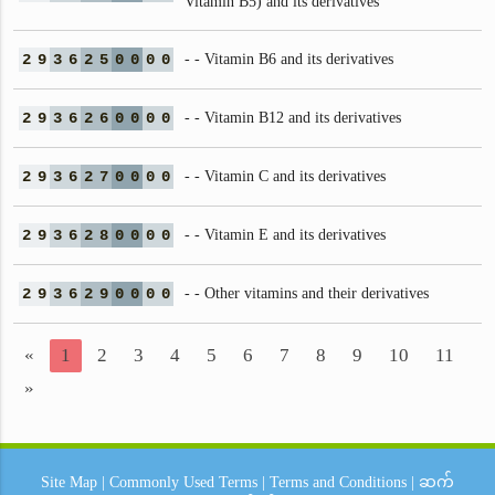
Vitamin B5) and its derivatives
2
9
3
6
2
5
0
0
0
0
- - Vitamin B6 and its derivatives
2
9
3
6
2
6
0
0
0
0
- - Vitamin B12 and its derivatives
2
9
3
6
2
7
0
0
0
0
- - Vitamin C and its derivatives
2
9
3
6
2
8
0
0
0
0
- - Vitamin E and its derivatives
2
9
3
6
2
9
0
0
0
0
- - Other vitamins and their derivatives
«
1
2
3
4
5
6
7
8
9
10
11
»
Site Map
|
Commonly Used Terms
|
Terms and Conditions
|
ဆက်