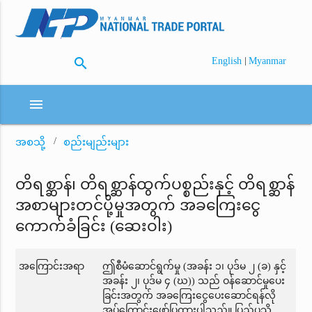
search
|
English
Myanmar
menu
အစသို့
စည်းမျည်းများ
တိရစ္ဆာန်၊ တိရစ္ဆာန်ထွက်ပစ္စည်းနှင့် တိရစ္ဆာန်
အစာများတင်ပို့မှုအတွက် အခကြေးငွေ
ကောက်ခံခြင်း (ဆေးဝါး)
အကြောင်းအရာ
ဤစီမံဆောင်ရွက်မှု (အခန်း ၁၊ ပုဒ်မ ၂ (ခ) နှင့်
အခန်း ၂၊ ပုဒ်မ ၄ (ဃ)) သည် ဝန်ဆောင်မှုပေး
ခြင်းအတွက် အခကြေးငွေပေးဆောင်ရန်လို
အပ်ကြောင်းဖော်ပြထားပါသည်။ ပြည်ပသို့