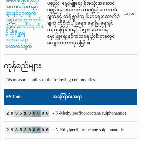
အစာ၊ အေးခဲသား၊
ပစ္စည်း၊ မွေးမြူရေးခြံအသုံးအဆောင်
အသားခြောက်နှင့်
ပစ္စည်းများအတွက် တင်ပို့ခွင့်ထောက်ခံ
ပျားနှင့်ပျားထွက်
Export
ချက်နှင့် တိရိစ္ဆာန်ကျန်းမာရေးထောက်ခံ
ပစ္စည်းအတွက် တင်
ချက် ကိုစိုက်ပျိုးရေး၊ မွေးမြူရေးနှင်
ပို့ခွင့်ထောက်ခံချက်နှ
ဆည်မြောင်း၀န်ကြီးဌာနအောက်ရှိ
င့် တိရိစ္ဆာန်
မွေးမြူရေးနှင့်ကုသရေးဦးစီးဌာနတွင်
ကျန်းမာရေး
လျှောက်ထားရယူခြင်း။
ထောက်ခံချက်
ကုန်စည်များ
This measure applies to the following commodities.
HS Code
အကြောင်းအရာ
2
9
3
5
1
0
0
0
0
0
- N-Methylperfluorooctane sulphonamide
2
9
3
5
2
0
0
0
0
0
- N-Ethylperfluorooctane sulphonamide