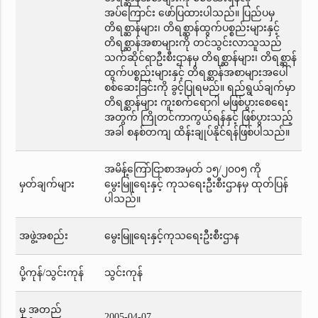
အပ်ကြောင်း ဖော်ပြထားပါသည်။ ပြည်ပမှ
တိရစ္ဆာန်များ၊ တိရစ္ဆာန်ထွက်ပစ္စည်းများနှင့်
တိရစ္ဆာန်အစာများကို တင်သွင်းလာသူသည်
သက်ဆိုင်ရာဦးစီးဌာနမှ တိရစ္ဆာန်များ၊ တိရစ္ဆာန်
ထွက်ပစ္စည်းများနှင့် တိရစ္ဆာန်အစာများအပေါ်
စစ်ဆေးခြင်းကို ခွင့်ပြုရမည်။ ရည်ရွယ်ချက်မှာ
တိရစ္ဆာန်များ ကူးစက်ရောဂါ မဖြစ်ပွားစေရေး
အတွက် ကြိုတင်ကာကွယ်ရန်နှင့် ဖြစ်ပွားသည့်
အခါ စနစ်တကျ ထိန်းချုပ်နိုင်ရန်ဖြစ်ပါသည်။
အမိန့်ကြော်ငြာစာအမှတ် ၁၅/၂၀၀၅ ကို
မှတ်ချက်များ
မွေးမြူရေးနှင့် ကုသရေးဦးစီးဌာနမှ ထုတ်ပြန်
ပါသည်။
အဖွဲ့အစည်း
မွေးမြူရေးနှင့်ကုသရေးဦးစီးဌာန
ပို့ကုန်/သွင်းကုန်
သွင်းကုန်
မှ အတည်
2005-04-07