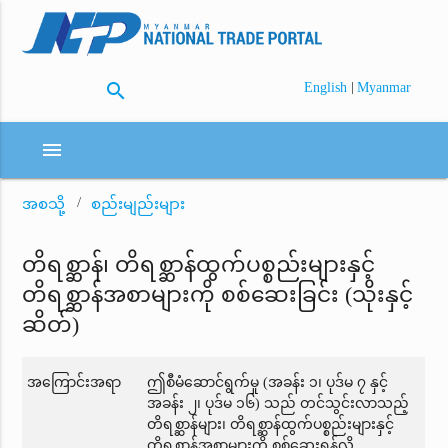
search
|
English
Myanmar
menu
အစသို့
စည်းမျည်းများ
တိရစ္ဆာန်၊ တိရစ္ဆာန်ထွက်ပစ္စည်းများနှင့်
တိရစ္ဆာန်အစာများကို စစ်ဆေးခြင်း (သိုးနှင့်
ဆိတ်)
အကြောင်းအရာ
ဤစီမံဆောင်ရွက်မှု (အခန်း ၁၊ ပုဒ်မ ၇ နှင့်
အခန်း ၂၊ ပုဒ်မ ၁၆) သည် တင်သွင်းလာသည့်
တိရစ္ဆာန်များ၊ တိရစ္ဆာန်ထွက်ပစ္စည်းများနှင့်
တိရစ္ဆာန်အစာများကို စစ်ဆေးရန်လို