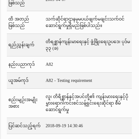
ဖြစ်သည်
ထိ အတည်
သက်ဆိုင်ရာဌာနမှမပယ်ဖျက်မချင်းသက်ဝင်
ဖြစ်သည်
ဆောင်ရွက်မှုရှိမည်ဖြစ်ပါသည်။
တိရစ္ဆာန်ကျန်းမာရေးနှင့် ဖွံ့ဖြိုးရေးဥပဒေ၊ ပုဒ်မ
ရည်ညွှန်းချက်
၃၃ (ခ)
နည်းပညာကုဒ်
A82
ယူအမ်ကုဒ်
A82 - Testing requirement
လူ၊ တိရိစ္ဆာန်နှင့်အပင်တို့၏ ကျန်းမားရေးနှင့်ပို
စည်းမျဉ်းအမျိုး
မွှားရောဂါကင်းစင်သန့်ရှင်းရေးဆိုင်ရာ စီမံ
အစား
ဆောင်ရွက်မှု
ပြင်ဆင်သည့်ရက်
2018-09-19 14:30:46