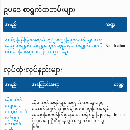
ဥပဒေ စာရွက်စာတမ်းများ
အမည်
ကဏ္ဍ
အမိန့်ကြော်ငြာစာအမှတ် ၁၅/၂၀၀၅ (ပြည်ပမှတင်သွင်းလာ
သည့် တိရစ္ဆာန်၊ တိရစ္ဆာန်ထွက်ပစ္စည်းနှင့် တိရစ္ဆာန်အစာကို
Notification
စစ်ဆေးခြင်းနှင့်စပ်လျဉ်းသည့် အမိန့်)
လုပ်ထုံးလုပ်နည်းများ
အမည်
အကြောင်းအရာ
ကဏ္ဍ
သိုး၊ ဆိတ်
သိုး၊ ဆိတ်အရှင်များ အတွက် တင်သွင်းခွင့်
အရှင်များ
ထောက်ခံချက်ကို စိုက်ပျိုးရေး၊ မွေးမြူရေးနှင့်
အတွက် တင်
ဆည်မြောင်း၀န်ကြီးဌာနအောက်ရှိ မွေးမြူရေးနှ
Import
သွင်းခွင့်
င့်ကုသရေးဦးစီးဌာနတွင် လျှောက်ထားရယူ
ထောက်ခံ
ခြင်း။