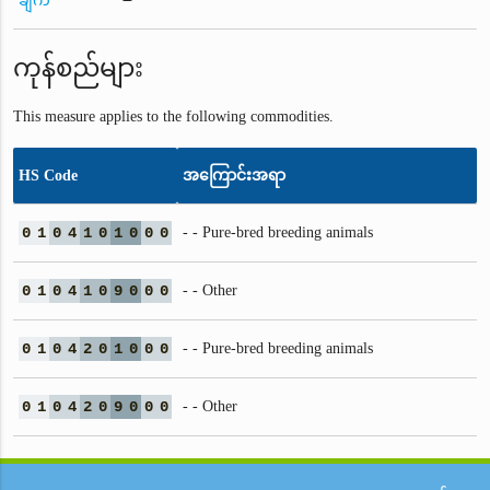
ချက်
ကုန်စည်များ
This measure applies to the following commodities.
HS Code
အကြောင်းအရာ
0
1
0
4
1
0
1
0
0
0
- - Pure-bred breeding animals
0
1
0
4
1
0
9
0
0
0
- - Other
0
1
0
4
2
0
1
0
0
0
- - Pure-bred breeding animals
0
1
0
4
2
0
9
0
0
0
- - Other