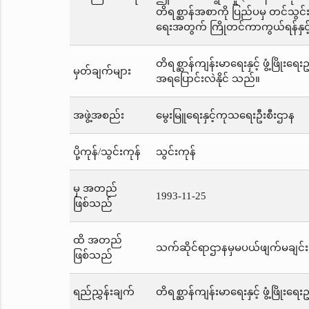
တိရစ္ဆာန်အစာကို ပြည်ပမှ တင်သွ
ရေးအတွက် ကြိုတင်ကာကွယ်ရန်နှင့် 
တိရစ္ဆာန်ကျန်းမာရေးနှင့် ဖွံ့ဖြို
မှတ်ချက်များ
အရပြောင်းလဲနိုင် သည်။
အဖွဲ့အစည်း
မွေးမြူရေးနှင့်ကုသရေးဦးစီးဌာန
ပို့ကုန်/သွင်းကုန်
သွင်းကုန်
မှ အတည်
1993-11-25
ဖြစ်သည်
ထိ အတည်
သက်ဆိုင်ရာဌာနမှမပယ်ဖျက်မချင်း
ဖြစ်သည်
ရည်ညွှန်းချက်
တိရစ္ဆာန်ကျန်းမာရေးနှင့် ဖွံ့ဖြိုး