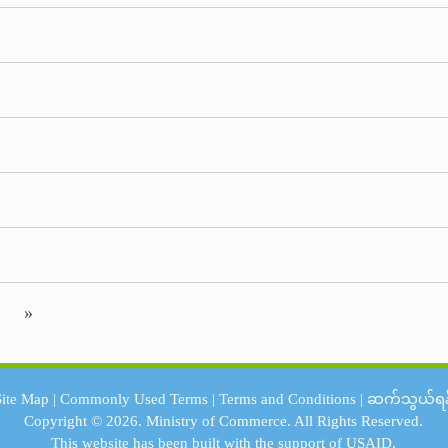
»
Site Map
|
Commonly Used Terms
|
Terms and Conditions
|
ဆက်သွယ်ရန
Copyright © 2026.
Ministry of Commerce.
All Rights Reserved.
This website has been built with the support of
USAID.