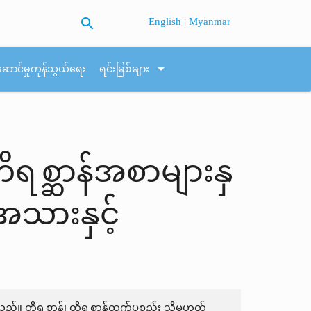
search
|
English
Myanmar
arrow_drop_down
ဆောင်မှုကုန်သွယ်ရေး
ရင်းမြစ်များ
တိရစ္ဆာန်အစာများနှ
အသားနှင့်
 တိရစ္ဆာန်၊ တိရစ္ဆာန်ထွက်ပစ္စည်း သို့မဟုတ်