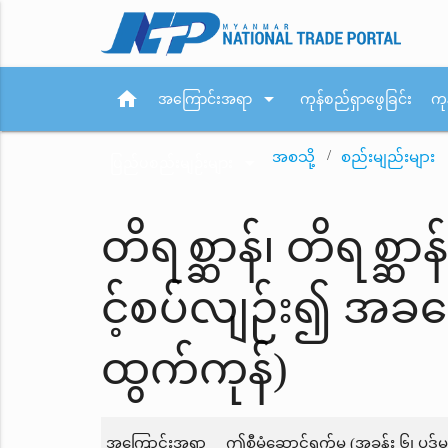
home
arrow_drop_down
အကြောင်းအရာ
ကုန်စည်ရှာဖွေခြင်း
ကု
အစသို့
စည်းမျည်းများ
arrow_drop_down
ပြည်ပစည်းမျဉ်းများ
တိရစ္ဆာန်၊ တိရစ္ဆာ
င့်စပ်လျဉ်း၍ အခက
ထွက်ကုန်)
အကြောင်းအရာ
ဤစီမံဆောင်ရွက်မှု (အခန်း ၆၊ ပုဒ