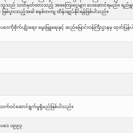
င်းသူသည် သတ်မှတ်ထားသည့် အခကြေးငွေများ ပေးဆောင်ရမည်။ ရည်ရွယ်ချ
ဖြစ်ပွားသည့်အခါ စနစ်တကျ ထိန်းချုပ်နိုင်ရန်ဖြစ်ပါသည်။
းရေးဥပဒေကိုစိုက်ပျိုးရေး၊ မွေးမြူရေးနှင့် ဆည်မြောင်းဝန်ကြီးဌာနမှ ထု
သက်ဝင်ဆောင်ရွက်မှုရှိမည်ဖြစ်ပါသည်။
ရေးဥပဒေ ၁၉၉၃