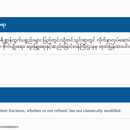
အရာ
ရိစ္ဆာန်ထွက်ပစ္စည်းများ ပြည်တွင်းသို့တင်သွင်းရာတွင် လိုက်နာလုပ်ဆောင
၊ စိုက်ပျိုးရေး၊ မွေးမြူရေးနှင့်ဆည်မြောင်းဝန်ကြီးဌာနမှ ထုတ်ပြန်ထားပ
their fractions, whether or not refined, but not chemically modified.
 containers