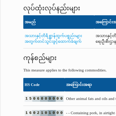
လုပ်ထုံးလုပ်နည်းများ
အမည်
အကြောင်း
အသားနှင့်တိရိစ္ဆာန်ထွက်ပစ္စည်းများ
အသားနှင့်တိ
အတွက်တင်သွင်းခွင့်ထောက်ခံချက်
ရေးဦးစီးဌာန
ကုန်စည်များ
This measure applies to the following commodities.
HS Code
အကြောင်းအရာ
1
5
0
6
0
0
0
0
0
0
Other animal fats and oils and 
1
6
0
2
1
0
1
0
0
0
- - Containing pork, in airtight