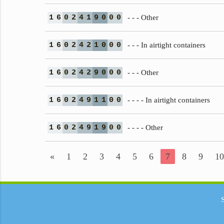
1
6
0
2
4
1
9
0
0
0
- - - Other
1
6
0
2
4
2
1
0
0
0
- - - In airtight containers
1
6
0
2
4
2
9
0
0
0
- - - Other
1
6
0
2
4
9
1
1
0
0
- - - - In airtight containers
1
6
0
2
4
9
1
9
0
0
- - - - Other
«
1
2
3
4
5
6
7
8
9
10