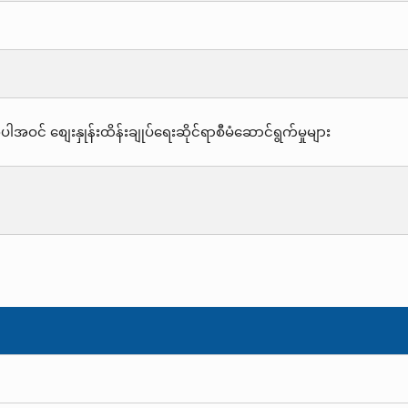
ဝင် စျေးနှုန်းထိန်းချုပ်ရေးဆိုင်ရာစီမံဆောင်ရွက်မှုများ