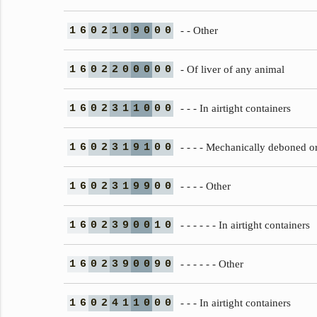
1
6
0
2
1
0
9
0
0
0
- - Other
1
6
0
2
2
0
0
0
0
0
- Of liver of any animal
1
6
0
2
3
1
1
0
0
0
- - - In airtight containers
1
6
0
2
3
1
9
1
0
0
- - - - Mechanically deboned o
1
6
0
2
3
1
9
9
0
0
- - - - Other
1
6
0
2
3
9
0
0
1
0
- - - - - - In airtight containers
1
6
0
2
3
9
0
0
9
0
- - - - - - Other
1
6
0
2
4
1
1
0
0
0
- - - In airtight containers