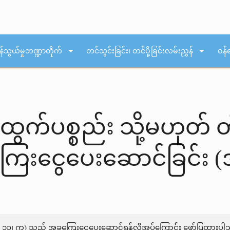
arrow_drop_down
arrow_drop_down
န်သွယ်မှုဘဏ္ဍာတိုက်
တင်သွင်းခြင်း၊ တင်ပို့ခြင်းလမ်းညွှန်
ဝန်
န်ထွက်ပစ္စည်း သို့မဟုတ် 
ြေးငွေပေးဆောင်ခြင်း (
်မ ၁၃၊ က) သည် အခကြေးငွေပေးဆောင်ရန်လိုအပ်ကြောင်း ဖော်ပြထားပါသည်။