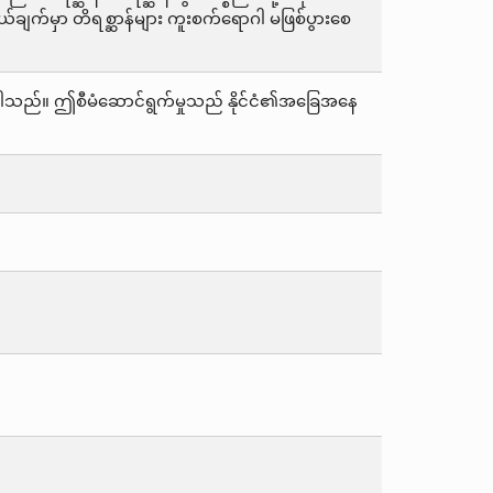
က်မှာ တိရစ္ဆာန်များ ကူးစက်ရောဂါ မဖြစ်ပွားစေ
တ်ပြန်ပါသည်။ ဤစီမံဆောင်ရွက်မှုသည် နိုင်ငံ၏အခြေအနေ