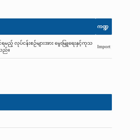
ကဏ္ဍ
်ရမည့် လုပ်ငန်းစဉ်များအား မွေးမြူရေးနှင့်ကုသ
Import
ါသည်။