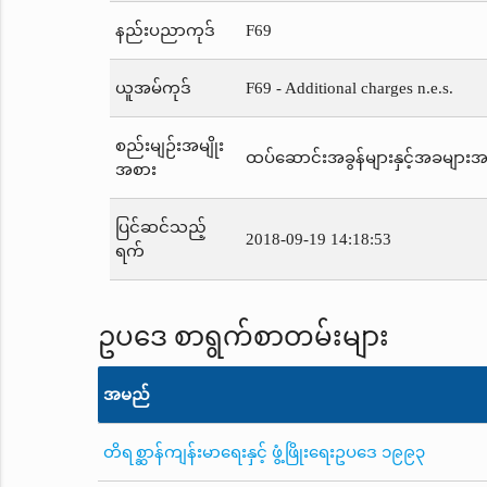
နည်းပညာကုဒ်
F69
ယူအမ်ကုဒ်
F69 - Additional charges n.e.s.
စည်းမျဉ်းအမျိုး
ထပ်ဆောင်းအခွန်များနှင့်အခများအပါအ
အစား
ပြင်ဆင်သည့်
2018-09-19 14:18:53
ရက်
ဥပဒေ စာရွက်စာတမ်းများ
အမည်
တိရစ္ဆာန်ကျန်းမာရေးနှင့် ဖွံ့ဖြိုးရေးဥပဒေ ၁၉၉၃