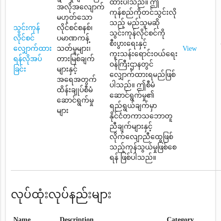
ထားပါသည်။ ဤ
အလိုအလျောက်
ကုန်စည်ကိုတင်သွင်းလို
မဟုတ်သော
သည့် မည်သူမဆို
သွင်းကုန်
လိုင်စင်စနစ်၊
သွင်းကုန်လိုင်စင်ကို
လိုင်စင်
ပမာဏကန့်
စီးပွားရေးနှင့်
လျှောက်ထား
သတ်မှုများ၊
View
ကူးသန်းရောင်းဝယ်ရေး
ရန်လိုအပ်
တားမြစ်ချက်
ဝန်ကြီးဌာနတွင်
ခြင်း
များနှင့်
လျှောက်ထားရမည်ဖြစ်
အရေအတွက်
ပါသည်။ ဤစီမံ
ထိန်းချုပ်စီမံ
ဆောင်ရွက်မှု၏
ဆောင်ရွက်မှု
ရည်ရွယ်ချက်မှာ
များ
နိုင်ငံတကာသဘောတူ
ညီချက်များနှင့်
လိုက်လျောညီထွေဖြစ်
သည့်ကုန်သွယ်မှုဖြစ်စေ
ရန် ဖြစ်ပါသည်။
လုပ်ထုံးလုပ်နည်းများ
Name
Description
Category