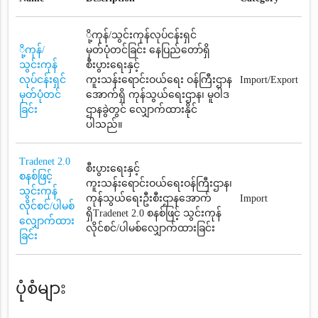
ို့ကုန်/သွင်းကုန်လုပ်ငန်းရှင်
ို့ကုန်/
မှတ်ပုံတင်ခြင်း နေပြည်တော်ရှိ
သွင်းကုန်
စီးပွားရေးနှင့်
လုပ်ငန်းရှင်
ကူးသန်းရောင်းဝယ်ရေး ဝန်ကြီးဌာန
Import/Export
မှတ်ပုံတင်
အောက်ရှိ ကုန်သွယ်ရေးဌာန၊ မူဝါဒ
ခြင်း
ဌာနခွဲတွင် လျှောက်ထားနိုင်
ပါသည်။
Tradenet 2.0
စီးပွားရေးနှင့်
စနစ်ဖြင့်
ကူးသန်းရောင်းဝယ်ရေးဝန်ကြီးဌာန၊
သွင်းကုန်
ကုန်သွယ်ရေးဦးစီးဌာနအောက်
Import
လိုင်စင်/ပါမစ်
ရှိTradenet 2.0 စနစ်ဖြင့် သွင်းကုန်
လျှောက်ထား
လိုင်စင်/ပါမစ်လျှောက်ထားခြင်း
ခြင်း
ပုံစံများ