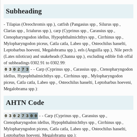
Subheading
- Tilapias (Oreochromis spp.), catfish (Pangasius spp., Silurus spp.,
Clarias spp., Ictalurus spp.), carp (Cyprinus spp., Carassius spp.,
Ctenopharyngodon idellus, Hypophthalmichthys spp., Cirrhinus spp.,
Mylopharyngodon piceus, Catla catla, Labeo spp., Osteochilus hasselti,
Leptobarbus hoeveni, Megalobrama spp.), eels (Anguilla spp.), Nile perch
(Lates niloticus) and snakeheads (Channa spp.), excluding edible fish offal
of subheadings 0302.91 to 0302.99:
0
3
0
2
7
3
- - Carp (Cyprinus spp., Carassius spp., Ctenopharyngodon
idellus, Hypophthalmichthys spp., Cirrhinus spp., Mylopharyngodon
piceus, Catla catla, Labeo spp., Osteochilus hasselti, Leptobarbus hoeveni,
Megalobrama spp.):
AHTN Code
0
3
0
2
7
3
0
0
- - Carp (Cyprinus spp., Carassius spp.,
Ctenopharyngodon idellus, Hypophthalmichthys spp., Cirrhinus spp.,
Mylopharyngodon piceus, Catla catla, Labeo spp., Osteochilus hasselti,
Leptobarbus hoeveni, Megalobrama spp.):