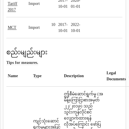
2017-
2020-
Tariff
Import
10-01
01-01
2017
10
2017-
2022-
MCT
Import
10-01
10-01
စည်းမျည်းများ
Tips for measures.
Legal
Name
Type
Description
Documents
ဤစီမံဆောင်ရွက်မှု (အ
မိန့်ကြော်ငြာစာအမှတ်
၂၂/၂၀၁၉) သည်
သွင်းကုန်လိုင်စင်
လျှောက်ထားရန်
ကျင့်သုံးဆောင်
လိုအပ်ကြောင်း ဖော်ပြ
ရွက်မှုများအပြင်