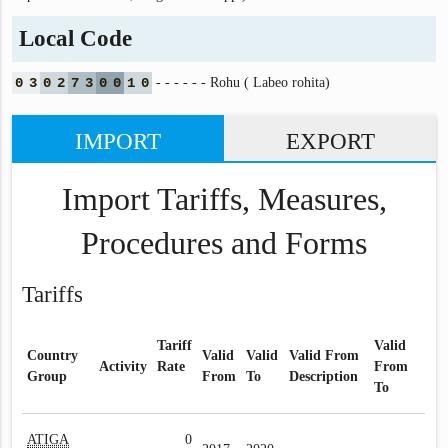
Local Code
0
3
0
2
7
3
0
0
1
0
- - - - - - Rohu ( Labeo rohita)
IMPORT
EXPORT
Import Tariffs, Measures,
Procedures and Forms
Tariffs
Tariff
Valid
Country
Valid
Valid
Valid From
Activity
Rate
From
Group
From
To
Description
To
ATIGA
0