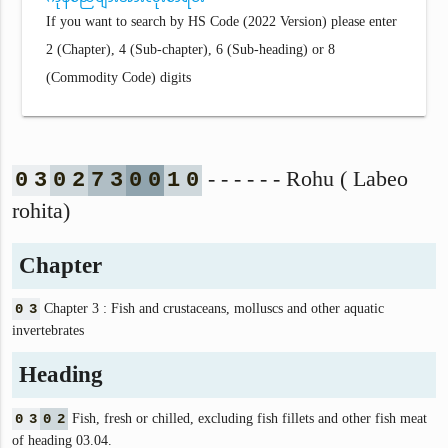
If you want to search by HS Code (2022 Version) please enter
2 (Chapter), 4 (Sub-chapter), 6 (Sub-heading) or 8
(Commodity Code) digits
- - - - - - Rohu ( Labeo
0
3
0
2
7
3
0
0
1
0
rohita)
Chapter
0
3
Chapter 3 : Fish and crustaceans, molluscs and other aquatic
invertebrates
Heading
0
3
0
2
Fish, fresh or chilled, excluding fish fillets and other fish meat
of heading 03.04.