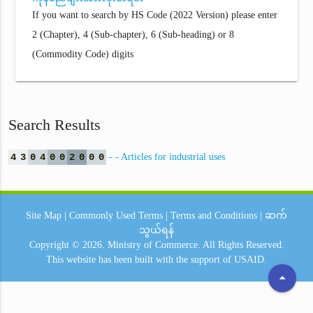
If you want to search by HS Code (2022 Version) please enter
2 (Chapter), 4 (Sub-chapter), 6 (Sub-heading) or 8
(Commodity Code) digits
Search Results
4
3
0
4
0
0
2
0
0
0
- - Articles for industrial uses
Site Map
|
Commonly Used Terms
|
Terms and Conditions
|
ဆက်
သွယ်ရန်
Copyright © 2026.
Ministry of Commerce.
All Rights Reserved.
This website has been built with the support of
USAID.
arrow_drop_up