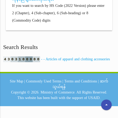
If you want to search by HS Code (2022 Version) please enter
2 (Chapter), 4 (Sub-chapter), 6 (Sub-heading) or 8
(Commodity Code) digits
Search Results
4
3
0
3
1
0
0
0
0
0
- - Articles of apparel and clothing accessories
Site Map
|
Commonly Used Terms
|
Terms and Conditions
|
ဆက်
သွယ်ရန်
Copyright © 2026.
Ministry of Commerce.
All Rights Reserved.
This website has been built with the support of
USAID.
arrow_drop_up