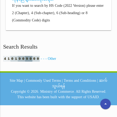
If you want to search by HS Code (2022 Version) please enter
2 (Chapter), 4 (Sub-chapter), 6 (Sub-heading) or 8
(Commodity Code) digits
Search Results
4
1
0
1
9
0
9
0
0
0
- - - Other
Site Map
|
Commonly Used Terms
|
Terms and Conditions
|
ဆက်
သွယ်ရန်
Copyright © 2026.
Ministry of Commerce.
All Rights Reserved.
This website has been built with the support of
USAID.
arrow_drop_up