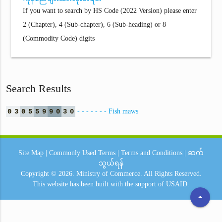
If you want to search by HS Code (2022 Version) please enter
2 (Chapter), 4 (Sub-chapter), 6 (Sub-heading) or 8
(Commodity Code) digits
Search Results
0
3
0
5
5
9
9
0
3
0
- - - - - - - Fish maws
Site Map
|
Commonly Used Terms
|
Terms and Conditions
|
ဆက်
သွယ်ရန်
Copyright © 2026.
Ministry of Commerce.
All Rights Reserved.
This website has been built with the support of
USAID.
arrow_drop_up