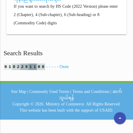
If you want to search by HS Code (2022 Version) please enter
2 (Chapter), 4 (Sub-chapter), 6 (Sub-heading) or 8
(Commodity Code) digits
Search Results
0
1
0
2
2
9
1
1
0
0
- - - - - Oxen
Site Map
|
Commonly Used Terms
|
Terms and Conditions
|
ဆက်
သွယ်ရန်
Copyright © 2026.
Ministry of Commerce.
All Rights Reserved.
This website has been built with the support of
USAID.
arrow_drop_up