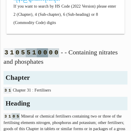
If you want to search by HS Code (2022 Version) please enter
2 (Chapter), 4 (Sub-chapter), 6 (Sub-heading) or 8
(Commodity Code) digits
- - Containing nitrates
3
1
0
5
5
1
0
0
0
0
and phosphates
Chapter
3
1
Chapter 31 : Fertilisers
Heading
3
1
0
5
Mineral or chemical fertilisers containing two or three of the
fertilising elements nitrogen, phosphorus and potassium; other fertilisers;
goods of this Chapter in tablets or similar forms or in packages of a gross