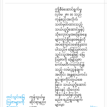
ဤစီမံဆောင်ရွက်မှု
(ပုဒ်မ ၂၈၊ ခ) သည်
ကုန်စည်အလိုက်
သတ်မှတ်ထားသည့်
သယ်ယူပို့ဆောင်မှုနှင့်
သိုလှောင်မှုအခြေအနေ
များတွင်ရှိနေစေရန်လို
အပ်ကြောင်းဖော်ပြထား
ပါသည်။ မြေသြဇာတင်
သွင်းသူအနေဖြင့် မြေ
သြဇာကို မြေသြဇာ
ကော်မတီကထုတ်ပြန်
သည့် လမ်းညွှန်ချက်
အတိုင်း အန္တရာယ်ကင်း
ရှင်းစွာကိုင်တွယ်စေ
ခြင်း၊ သယ်ယူပို့ဆောင်
ခြင်းနှင့် သိုလှောင်
ထိန်းသိမ်းခြင်းပြုရ
တင်သွင်းမြေ
ကုန်သွယ်မှု
မည်။ ရည်ရွယ်ချက်
သြဇာများကို
ဆိုင်ရာနည်း
များမှာ