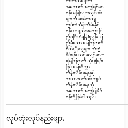
တိုးတက်ရေးကို
အထောက်အကူဖြစ်စေ
ရန်၊ မြေသြဇာလုပ်ငန်း
များကို စနစ်တကျ
ကွပ်ကဲထိန်းသိမ်းနိုင်
ရန်၊ အရည်အသွေး ပြ
ည့်ဝပြီး စံချိန်စံညွှန်း ပြ
ည့်မီသော မြေသြဇာကို
စိုက်ပျိုးသူများ သုံးစွဲ
နိုင်ရန်၊ သင့်လျော်သော
မြေသြဇာကို သုံးစွဲခြင်း
ဖြင့် မြေဆီလွှာ
ထိန်းသိမ်းရေးနှင့်
သဘာဝပတ်ဝန်းကျင်
ထိန်းသိမ်းရေးကို
အထောက်အကူပြုနိုင်
ရန်တို့ဖြစ်ပါသည်။
လုပ်ထုံးလုပ်နည်းများ