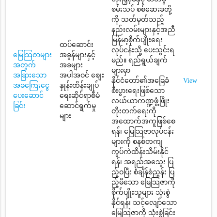
စမ်းသပ် စစ်ဆေးခတို့
ကို သတ်မှတ်သည့်
နည်းလမ်းများနှင့်အညီ
မြန်မာ့စိုက်ပျိုးရေး
ထပ်ဆောင်း
လုပ်ငန်းသို့ ပေးသွင်းရ
မြေသြဇာများ
အခွန်များနှင့်
မည်။ ရည်ရွယ်ချက်
အတွက်
အခများ
များမှာ
အခြားသော
အပါအဝင် စျေး
နိုင်ငံတော်၏အခြေခံ
View
အခကြေးငွေ
နှုန်းထိန်းချုပ်
စီးပွားရေးဖြစ်သော
ပေးဆောင်
ရေးဆိုင်ရာစီမံ
လယ်ယာကဏ္ဍဖွံ့ဖြိုး
ခြင်း
ဆောင်ရွက်မှု
တိုးတက်ရေးကို
များ
အထောက်အကူဖြစ်စေ
ရန်၊ မြေသြဇာလုပ်ငန်း
များကို စနစ်တကျ
ကွပ်ကဲထိန်းသိမ်းနိုင်
ရန်၊ အရည်အသွေး ပြ
ည့်ဝပြီး စံချိန်စံညွှန်း ပြ
ည့်မီသော မြေသြဇာကို
စိုက်ပျိုးသူများ သုံးစွဲ
နိုင်ရန်၊ သင့်လျော်သော
မြေသြဇာကို သုံးစွဲခြင်း