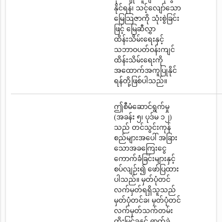
နိုင်ရန်၊ သင့်လျော်သော
မြေသြဇာကို သုံးစွဲခြင်း
ဖြင့် မြေဆီလွှာ
ထိန်းသိမ်းရေးနှင့်
သဘာဝပတ်ဝန်းကျင်
ထိန်းသိမ်းရေးကို
အထောက်အကူပြုနိုင်
ရန်တို့ဖြစ်ပါသည်။
ဤစီမံဆောင်ရွက်မှု
(အခန်း ၅၊ ပုဒ်မ ၁၂)
သည် တင်သွင်းကုန်
စည်များအပေါ် အခြား
သောအခကြေးငွေ
ကောက်ခံခြင်းများနှင့်
စပ်လျဉ်း၍ ဖော်ပြထား
ပါသည်။ မှတ်ပုံတင်
လက်မှတ်ရရှိသူသည်
မှတ်ပုံတင်ခ၊ မှတ်ပုံတင်
လက်မှတ်သက်တမ်း
တိုးမြှင့်ခနှင့် ဓာတ်ခွဲ