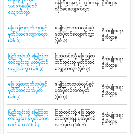
ဝန်ကြီးဌာနတွင် သွင်းကုန်
ဦးစီးဌာန
သွင်းကုန်လိုင်စင်
လိုင်စင်လျှောက်လွှာ
လျှောက်လွှာ
မြေသြဇာထုတ်လုပ်ခွင့်
မြေသြဇာထုတ်လုပ်ခွင့်
စိုက်ပျိုးရေး
မှတ်ပုံတင်လျှောက်လွှာ
မှတ်ပုံတင်လျှောက်လွှာ
ဦးစီးဌာန
(ပုံစံ-၁)
(ပုံစံ-၁)
ပြည်တွင်းသို့ မြေသြဇာ
ပြည်တွင်းသို့ မြေသြဇာ
စိုက်ပျိုးရေး
တင်သွင်းသူ မှတ်ပုံတင်
တင်သွင်းသူ မှတ်ပုံတင်
ဦးစီးဌာန
လျှောက်လွှာ (ပုံစံ-၃)
လျှောက်လွှာ (ပုံစံ-၃)
မြေသြဇာထုတ်လုပ်ခွင့်
မြေသြဇာထုတ်လုပ်ခွင့်
စိုက်ပျိုးရေး
မှတ်ပုံတင်လက်မှတ်
မှတ်ပုံတင်လက်မှတ်
ဦးစီးဌာန
(ပုံစံ-၄)
(ပုံစံ-၄)
ပြည်တွင်းသို့ မြေသြဇာ
ပြည်တွင်းသို့ မြေသြဇာ
စိုက်ပျိုးရေး
တင်သွင်းရန် မှတ်ပုံတင်
တင်သွင်းရန် မှတ်ပုံတင်
ဦးစီးဌာန
လက်မှတ် (ပုံစံ-၆)
လက်မှတ် (ပုံစံ-၆)