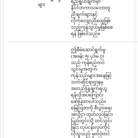
ရည်ရွယ်ချက်မှာ
များ
နိုင်ငံတကာသဘောတူ
ညီချက်များနှင့်
လိုက်လျောညီထွေဖြစ်
သည့်ကုန်သွယ်မှုဖြစ်စေ
ရန် ဖြစ်ပါသည်။
ဤစီမံဆောင်ရွက်မှု
(အခန်း ၅၊ ပုဒ်မ ၇)
သည် ကုန်စည်တင်
သွင်းမှုအတွက်
ကုန်သည်များအနေဖြင့်
သက်ဆိုင်ရာဌာနမှ
အတည်ပြုချက်ရယူ
ရန်လိုအပ်ကြောင်း
ဖော်ပြထားပါသည်။
မြေသြဇာကို စီးပွားရေး
အလို့ငှာ ထုတ်လုပ်ခြင်း၊
ပြည်တွင်းသို့ တင်သွင်း
ခြင်း လုပ်ငန်းလုပ်ကိုင်
လိုသူသည် မှတ်ပုံတင်