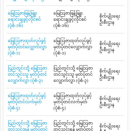
မြေသြဇာဖြန့်ဖြူး
မြေသြဇာဖြန့်ဖြူး
စိုက်ပျိုးရေး
ရောင်းချခွင့်လိုင်စင်
ရောင်းချခွင့်လိုင်စင်
ဦးစီးဌာန
(ပုံစံ-၁၆)
(ပုံစံ-၁၆)
မြေသြဇာထုတ်လုပ်ခွင့်
မြေသြဇာထုတ်လုပ်ခွင့်
စိုက်ပျိုးရေး
မှတ်ပုံတင်လျှောက်လွှာ
မှတ်ပုံတင်လျှောက်လွှာ
ဦးစီးဌာန
(ပုံစံ-၁)
(ပုံစံ-၁)
ပြည်တွင်းသို့ မြေသြဇာ
ပြည်တွင်းသို့ မြေသြဇာ
စိုက်ပျိုးရေး
တင်သွင်းသူ မှတ်ပုံတင်
တင်သွင်းသူ မှတ်ပုံတင်
ဦးစီးဌာန
လျှောက်လွှာ (ပုံစံ-၃)
လျှောက်လွှာ (ပုံစံ-၃)
မြေသြဇာထုတ်လုပ်ခွင့်
မြေသြဇာထုတ်လုပ်ခွင့်
စိုက်ပျိုးရေး
မှတ်ပုံတင်လက်မှတ်
မှတ်ပုံတင်လက်မှတ်
ဦးစီးဌာန
(ပုံစံ-၄)
(ပုံစံ-၄)
ပြည်တွင်းသို့ မြေသြဇာ
ပြည်တွင်းသို့ မြေသြဇာ
စိုက်ပျိုးရေး
တင်သွင်းရန် မှတ်ပုံတင်
တင်သွင်းရန် မှတ်ပုံတင်