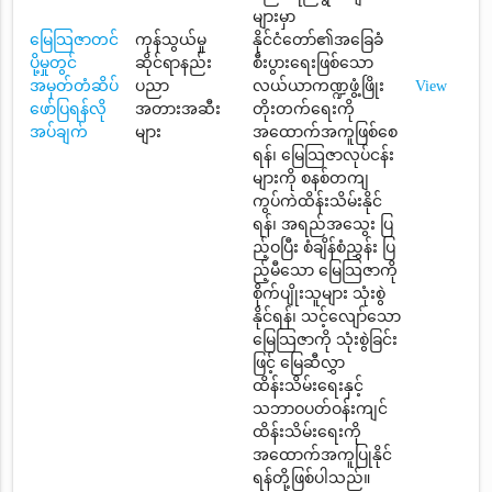
များမှာ
မြေသြဇာတင်
ကုန်သွယ်မှု
နိုင်ငံတော်၏အခြေခံ
ပို့မှုတွင်
ဆိုင်ရာနည်း
စီးပွားရေးဖြစ်သော
အမှတ်တံဆိပ်
ပညာ
လယ်ယာကဏ္ဍဖွံ့ဖြိုး
View
ဖော်ပြရန်လို
အတားအဆီး
တိုးတက်ရေးကို
အပ်ချက်
များ
အထောက်အကူဖြစ်စေ
ရန်၊ မြေသြဇာလုပ်ငန်း
များကို စနစ်တကျ
ကွပ်ကဲထိန်းသိမ်းနိုင်
ရန်၊ အရည်အသွေး ပြ
ည့်ဝပြီး စံချိန်စံညွှန်း ပြ
ည့်မီသော မြေသြဇာကို
စိုက်ပျိုးသူများ သုံးစွဲ
နိုင်ရန်၊ သင့်လျော်သော
မြေသြဇာကို သုံးစွဲခြင်း
ဖြင့် မြေဆီလွှာ
ထိန်းသိမ်းရေးနှင့်
သဘာဝပတ်ဝန်းကျင်
ထိန်းသိမ်းရေးကို
အထောက်အကူပြုနိုင်
ရန်တို့ဖြစ်ပါသည်။