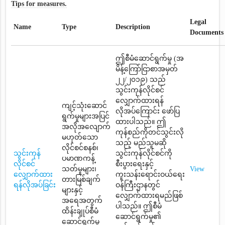
Tips for measures.
Legal
Name
Type
Description
Documents
ဤစီမံဆောင်ရွက်မှု (အ
မိန့်ကြော်ငြာစာအမှတ်
၂၂/၂၀၁၉) သည်
သွင်းကုန်လိုင်စင်
လျှောက်ထားရန်
ကျင့်သုံးဆောင်
လိုအပ်ကြောင်း ဖော်ပြ
ရွက်မှုများအပြင်
ထားပါသည်။ ဤ
အလိုအလျောက်
ကုန်စည်ကိုတင်သွင်းလို
မဟုတ်သော
သည့် မည်သူမဆို
လိုင်စင်စနစ်၊
သွင်းကုန်
သွင်းကုန်လိုင်စင်ကို
ပမာဏကန့်
လိုင်စင်
စီးပွားရေးနှင့်
သတ်မှုများ၊
View
လျှောက်ထား
ကူးသန်းရောင်းဝယ်ရေး
တားမြစ်ချက်
ရန်လိုအပ်ခြင်း
ဝန်ကြီးဌာနတွင်
များနှင့်
လျှောက်ထားရမည်ဖြစ်
အရေအတွက်
ပါသည်။ ဤစီမံ
ထိန်းချုပ်စီမံ
ဆောင်ရွက်မှု၏
ဆောင်ရွက်မှု