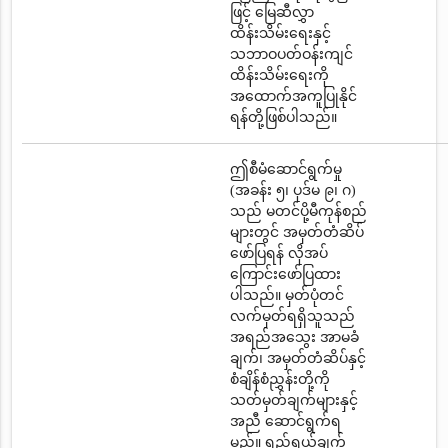
ဖြင့် မြေဆီလွှာ
ထိန်းသိမ်းရေးနှင့်
သဘာဝပတ်ဝန်းကျင်
ထိန်းသိမ်းရေးကို
အထောက်အကူပြုနိုင်
ရန်တို့ဖြစ်ပါသည်။
ဤစီမံဆောင်ရွက်မှု
(အခန်း ၅၊ ပုဒ်မ ၉၊ ဂ)
သည် မတင်ပို့မီကုန်စည်
များတွင် အမှတ်တံဆိပ်
ဖော်ပြရန် လိုအပ်
ကြောင်းဖော်ပြထား
ပါသည်။ မှတ်ပုံတင်
လက်မှတ်ရရှိသူသည်
အရည်အသွေး အာမခံ
ချက်၊ အမှတ်တံဆိပ်နှင့်
စံချိန်စံညွှန်းတို့ကို
သတ်မှတ်ချက်များနှင့်
အညီ ဆောင်ရွက်ရ
မည်။ ရည်ရွယ်ချက်