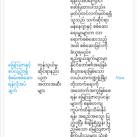
ရန်လိုအပ်ကြောင်း
ဖော်ပြထားပါသည်။
မှတ်ပုံတင်လက်မှတ်ရရှိ
သူသည် သက်ဆိုင်ရာ
မန်နေဂျာနှင့် စစ်ဆေး
ရေးမှူးများက လာ
ရောက်စစ်ဆေးသည့်
အခါ စစ်ဆေးခြင်းကို
ခံယူရမည်။
ရည်ရွယ်ချက်များမှာ
မြေသြဇာနှင့်
ကုန်သွယ်မှု
နိုင်ငံတော်၏အခြေခံ
စပ်လျဉ်း၍
ဆိုင်ရာနည်း
စီးပွားရေးဖြစ်သော
စုံစမ်းစစ်ဆေး
ပညာ
လယ်ယာကဏ္ဍဖွံ့ဖြိုး
View
ရန်လိုအပ်
အတားအဆီး
တိုးတက်ရေးကို
ချက်
များ
အထောက်အကူဖြစ်စေ
ရန်၊ မြေသြဇာလုပ်ငန်း
များကို စနစ်တကျ
ကွပ်ကဲထိန်းသိမ်းနိုင်
ရန်၊ အရည်အသွေး ပြ
ည့်ဝပြီး စံချိန်စံညွှန်း ပြ
ည့်မီသော မြေသြဇာကို
စိုက်ပျိုးသူများ သုံးစွဲ