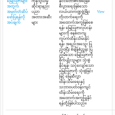
မြေသြဇာများ
ကုန်သွယ်မှု
နိုင်ငံတော်၏အခြေခံ
အတွက်
ဆိုင်ရာနည်း
စီးပွားရေးဖြစ်သော
အမှတ်တံဆိပ်
ပညာ
လယ်ယာကဏ္ဍဖွံ့ဖြိုး
View
ဖော်ပြရန်လို
အတားအဆီး
တိုးတက်ရေးကို
အပ်ချက်
များ
အထောက်အကူဖြစ်စေ
ရန်၊ မြေသြဇာလုပ်ငန်း
များကို စနစ်တကျ
ကွပ်ကဲထိန်းသိမ်းနိုင်
ရန်၊ အရည်အသွေး ပြ
ည့်ဝပြီး စံချိန်စံညွှန်း ပြ
ည့်မီသော မြေသြဇာကို
စိုက်ပျိုးသူများ သုံးစွဲ
နိုင်ရန်၊ သင့်လျော်သော
မြေသြဇာကို သုံးစွဲခြင်း
ဖြင့် မြေဆီလွှာ
ထိန်းသိမ်းရေးနှင့်
သဘာဝပတ်ဝန်းကျင်
ထိန်းသိမ်းရေးကို
အထောက်အကူပြုနိုင်
ရန်တို့ဖြစ်ပါသည်။