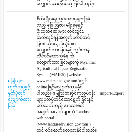
လျှောက်ထားနိုင်မည် ဖြစ်ပါသည်။
စိုက်ပျိုးရေးသွင်းအားစုများဖြစ်
သည့် မြေဩဇာ၊ မျိုးစေ့နှင့်
ပိုးသတ်ဆေးများ တင်သွင်း/
ထုတ်လုပ်ရန်အတွက်မှတ်ပုံတင်
ခြင်း၊ သိုလှောင်လိုင်စင်
လျှောက်ထားခြင်းနှင့် သွင်းကုန်
လိုင်စင်ထောက်ခံချက်‌
လျှောက်ထားခြင်းများကို Myanmar
Agricultural Inputs Registration
System (MAIRS) (website:
မြေဩဇာ
www.mairs.doa.gov.mm )တွင်
ထုတ်လုပ်ခွင့်
online ဖြင့်လျှောက်ထားနိုင်
မှတ်ပုံတင်
ပါသည်။ မြေဩဇာဆိုင်ရာလုပ်ငန်း
Import/Export
လျှောက်ထား
များမှတ်ပုံတင်ဆောင်ရွက်ခြင်းနှင့်
ခြင်း
ပတ်သက်သည့် အသေးစိတ်
အချက်အလက်များကို Landuse
web portal
(www.landusedivision.gov.mm )
တွင် ဝင်ရောက်လေ့လာနိုင်ပါသည်။