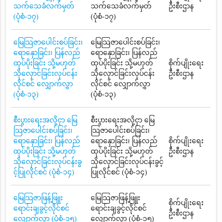
သက်သေခံလက်မှတ်
သက်သေခံလက်မှတ်
ဦးစီးဌာန
(ပုံစံ-၁၇)
(ပုံစံ-၁၇)
မြေသြဇာပေါင်းစပ်ခြင်း၊
မြေသြဇာပေါင်းစပ်ခြင်း၊
ရောနှောခြင်း၊ ပြန်လည်
ရောနှောခြင်း၊ ပြန်လည်
ထုပ်ပိုးခြင်း သို့မဟုတ်
ထုပ်ပိုးခြင်း သို့မဟုတ်
စိုက်ပျိုးရေး
သိုလှောင်ခြင်းလုပ်ငန်း
သိုလှောင်ခြင်းလုပ်ငန်း
ဦးစီးဌာန
လိုင်စင် လျှောက်လွှာ
လိုင်စင် လျှောက်လွှာ
(ပုံစံ-၁၃)
(ပုံစံ-၁၃)
စီးပွားရေးအလို့ငှာ မြေ
စီးပွားရေးအလို့ငှာ မြေ
သြဇာပေါင်းစပ်ခြင်း၊
သြဇာပေါင်းစပ်ခြင်း၊
ရောနှောခြင်း၊ ပြန်လည်
ရောနှောခြင်း၊ ပြန်လည်
စိုက်ပျိုးရေး
ထုပ်ပိုးခြင်း သို့မဟုတ်
ထုပ်ပိုးခြင်း သို့မဟုတ်
ဦးစီးဌာန
သိုလှောင်ခြင်းလုပ်ငန်းခွ
သိုလှောင်ခြင်းလုပ်ငန်းခွင့်
င့်ပြုလိုင်စင် (ပုံစံ-၁၄)
ပြုလိုင်စင် (ပုံစံ-၁၄)
မြေသြဇာဖြန့်ဖြူး
မြေသြဇာဖြန့်ဖြူး
စိုက်ပျိုးရေး
ရောင်းချခွင့်လိုင်စင်
ရောင်းချခွင့်လိုင်စင်
ဦးစီးဌာန
လျှောက်လွှာ (ပုံစံ-၁၅)
လျှောက်လွှာ (ပုံစံ-၁၅)