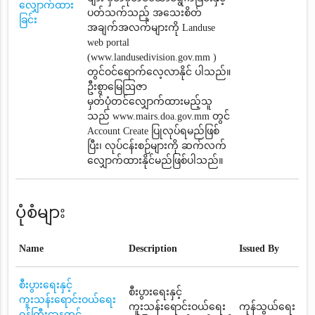
လျှောက်ထား
ပတ်သက်သည့် အသေးစိတ်
ခြင်း
အချက်အလက်များကို Landuse
web portal
(www.landusedivision.gov.mm )
တွင်ဝင်ရောက်လေ့လာနိုင် ပါသည်။
ဦးစွာမြေဩဇာ
မှတ်ပုံတင်‌လျှောက်ထားမည့်သူ
သည် www.mairs.doa.gov.mm တွင်
Account Create ပြုလုပ်ရမည်ဖြစ်
ပြီး၊ လုပ်ငန်းစဉ်များကို ဆက်လက်
လျှောက်ထားနိုင်မည်ဖြစ်ပါသည်။
ပုံစံများ
Name
Description
Issued By
စီးပွားရေးနှင့်
စီးပွားရေးနှင့်
ကူးသန်းရောင်းဝယ်ရေး
ကူးသန်းရောင်းဝယ်ရေး
ကုန်သွယ်ရေး
ဝန်ကြီးဌာနတွင်