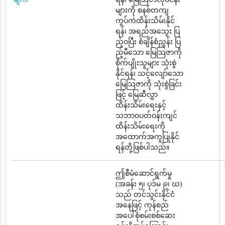
များကို စနစ်တကျ
ကွပ်ကဲထိန်းသိမ်းနိုင်
ရန်၊ အရည်အသွေး ပြ
ည့်ဝပြီး စံချိန်စံညွှန်း ပြ
ည့်မီသော မြေသြဇာကို
စိုက်ပျိုးသူများ သုံးစွဲ
နိုင်ရန်၊ သင့်လျော်သော
မြေသြဇာကို သုံးစွဲခြင်း
ဖြင့် မြေဆီလွှာ
ထိန်းသိမ်းရေးနှင့်
သဘာဝပတ်ဝန်းကျင်
ထိန်းသိမ်းရေးကို
အထောက်အကူပြုနိုင်
ရန်တို့ဖြစ်ပါသည်။
ဤစီမံဆောင်ရွက်မှု
(အခန်း ၅၊ ပုဒ်မ ၉၊ ဃ)
သည် တင်သွင်းနိုင်ငံ
အနေဖြင့် ကုန်စည်
အပေါ်စုံစမ်းစစ်ဆေး