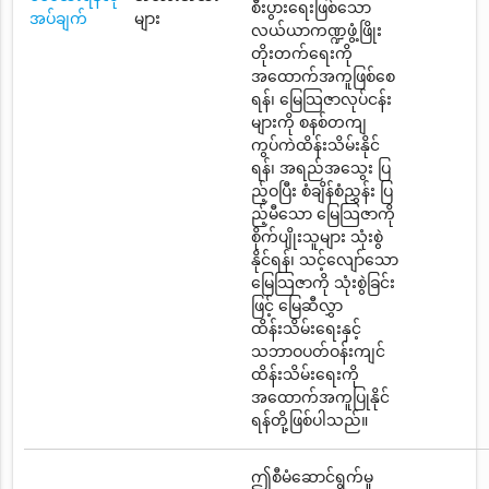
စီးပွားရေးဖြစ်သော
အပ်ချက်
များ
လယ်ယာကဏ္ဍဖွံ့ဖြိုး
တိုးတက်ရေးကို
အထောက်အကူဖြစ်စေ
ရန်၊ မြေသြဇာလုပ်ငန်း
များကို စနစ်တကျ
ကွပ်ကဲထိန်းသိမ်းနိုင်
ရန်၊ အရည်အသွေး ပြ
ည့်ဝပြီး စံချိန်စံညွှန်း ပြ
ည့်မီသော မြေသြဇာကို
စိုက်ပျိုးသူများ သုံးစွဲ
နိုင်ရန်၊ သင့်လျော်သော
မြေသြဇာကို သုံးစွဲခြင်း
ဖြင့် မြေဆီလွှာ
ထိန်းသိမ်းရေးနှင့်
သဘာဝပတ်ဝန်းကျင်
ထိန်းသိမ်းရေးကို
အထောက်အကူပြုနိုင်
ရန်တို့ဖြစ်ပါသည်။
ဤစီမံဆောင်ရွက်မှု