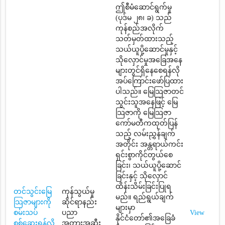
ဤစီမံဆောင်ရွက်မှု
(ပုဒ်မ ၂၈၊ ခ) သည်
ကုန်စည်အလိုက်
သတ်မှတ်ထားသည့်
သယ်ယူပို့ဆောင်မှုနှင့်
သိုလှောင်မှုအခြေအနေ
များတွင်ရှိနေစေရန်လို
အပ်ကြောင်းဖော်ပြထား
ပါသည်။ မြေသြဇာတင်
သွင်းသူအနေဖြင့် မြေ
သြဇာကို မြေသြဇာ
ကော်မတီကထုတ်ပြန်
သည့် လမ်းညွှန်ချက်
အတိုင်း အန္တရာယ်ကင်း
ရှင်းစွာကိုင်တွယ်စေ
ခြင်း၊ သယ်ယူပို့ဆောင်
ခြင်းနှင့် သိုလှောင်
ထိန်းသိမ်းခြင်းပြုရ
တင်သွင်းမြေ
ကုန်သွယ်မှု
မည်။ ရည်ရွယ်ချက်
သြဇာများကို
ဆိုင်ရာနည်း
များမှာ
စမ်းသပ်
ပညာ
View
နိုင်ငံတော်၏အခြေခံ
စစ်ဆေးရန်လို
အတားအဆီး