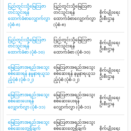
ပြည်တွင်းသို့မြေသြဇာ
ပြည်တွင်းသို့မြေသြဇာ
တင်သွင်းရန်
တင်သွင်းရန်
စိုက်ပျိုးရေး
ထောက်ခံစာလျှောက်လွှာ
ထောက်ခံစာလျှောက်လွှာ
ဦးစီးဌာန
(ပုံစံ-၈)
(ပုံစံ-၈)
ပြည်တွင်းသို့မြေသြဇာ
ပြည်တွင်းသို့မြေသြဇာ
စိုက်ပျိုးရေး
တင်သွင်းရန်
တင်သွင်းရန်
ဦးစီးဌာန
ထောက်ခံစာ (ပုံစံ-၁၀)
ထောက်ခံစာ (ပုံစံ-၁၀)
မြေသြဇာအရည်အသွေး
မြေသြဇာအရည်အသွေး
စိုက်ပျိုးရေး
စစ်ဆေးရန် နမူနာရယူသ
စစ်ဆေးရန် နမူနာရယူသ
ဦးစီးဌာန
ည့်ပုံစံ (ပုံစံ-၁၂)
ည့်ပုံစံ (ပုံစံ-၁၂)
မြေသြဇာအရည်အသွေး
မြေသြဇာအရည်အသွေး
စိုက်ပျိုးရေး
စစ်ဆေးပေးရန်
စစ်ဆေးပေးရန်
ဦးစီးဌာန
လျှောက်လွှာ (ပုံစံ-၁၁)
လျှောက်လွှာ (ပုံစံ-၁၁)
မြေသြဇာအရည်အသွေး
မြေသြဇာအရည်အသွေး
စစ်ဆေးတွေ့ရှိချက်
စစ်ဆေးတွေ့ရှိချက်
စိုက်ပျိုးရေး