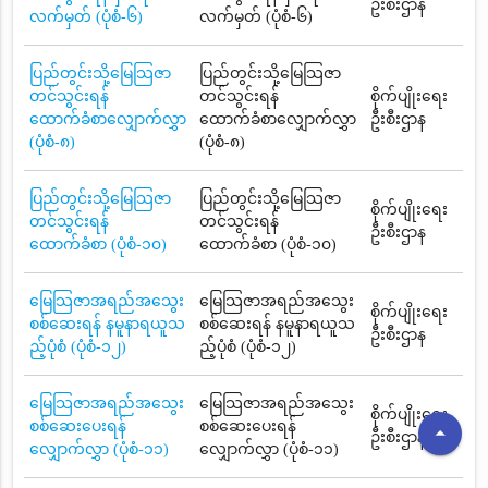
ဦးစီးဌာန
လက်မှတ် (ပုံစံ-၆)
လက်မှတ် (ပုံစံ-၆)
ပြည်တွင်းသို့မြေသြဇာ
ပြည်တွင်းသို့မြေသြဇာ
တင်သွင်းရန်
တင်သွင်းရန်
စိုက်ပျိုးရေး
ထောက်ခံစာလျှောက်လွှာ
ထောက်ခံစာလျှောက်လွှာ
ဦးစီးဌာန
(ပုံစံ-၈)
(ပုံစံ-၈)
ပြည်တွင်းသို့မြေသြဇာ
ပြည်တွင်းသို့မြေသြဇာ
စိုက်ပျိုးရေး
တင်သွင်းရန်
တင်သွင်းရန်
ဦးစီးဌာန
ထောက်ခံစာ (ပုံစံ-၁၀)
ထောက်ခံစာ (ပုံစံ-၁၀)
မြေသြဇာအရည်အသွေး
မြေသြဇာအရည်အသွေး
စိုက်ပျိုးရေး
စစ်ဆေးရန် နမူနာရယူသ
စစ်ဆေးရန် နမူနာရယူသ
ဦးစီးဌာန
ည့်ပုံစံ (ပုံစံ-၁၂)
ည့်ပုံစံ (ပုံစံ-၁၂)
မြေသြဇာအရည်အသွေး
မြေသြဇာအရည်အသွေး
စိုက်ပျိုးရေး
စစ်ဆေးပေးရန်
စစ်ဆေးပေးရန်
arrow_drop_up
ဦးစီးဌာန
လျှောက်လွှာ (ပုံစံ-၁၁)
လျှောက်လွှာ (ပုံစံ-၁၁)