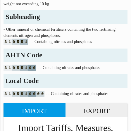
weight not exceeding 10 kg.
Subheading
- Other mineral or chemical fertilisers containing the two fertilising
elements nitrogen and phosphorus:
3
1
0
5
5
1
- - Containing nitrates and phosphates
AHTN Code
3
1
0
5
5
1
0
0
- - Containing nitrates and phosphates
Local Code
3
1
0
5
5
1
0
0
0
0
- - Containing nitrates and phosphates
IMPORT
EXPORT
Import Tariffs, Measures,