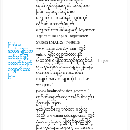
ထုတ်လုပ်ရန်အတွက် မှတ်ပုံတင်
ခြင်း၊ သိုလှောင်လိုင်စင်
လျှောက်ထားခြင်းနှင့် သွင်းကုန်
လိုင်စင် ထောက်ခံချက်‌
လျှောက်ထားခြင်းများကို Myanmar
Agricultural Inputs Registration
System (MAIRS) (website:
ပြည်ပမှ
www.mairs.doa.gov.mm )တွင်
ဓာတ်မြေဩဇာ
online ဖြင့်လျှောက်ထား နိုင်
တင်သွင်းခွင့်
ပါသည်။ မြေဩဇာဆိုင်ရာလုပ်ငန်း
Import
ထောက်ခံချက်
များ မှတ်ပုံတင်ဆောင်ရွက်ခြင်းနှင့်
လျှောက်ထား
ပတ်သက်သည့် အသေးစိတ်
ခြင်း
အချက်အလက်များကို Landuse
web portal
(www.landusedivision.gov.mm )
တွင်ဝင်ရောက်လေ့လာနိုင်ပါသည်။
ဦးစွာမြေဩဇာ
မှတ်ပုံတင်‌လျှောက်ထားမည့်သူ
သည် www.mairs.doa.gov.mm တွင်
Account Create ပြုလုပ်ရမည်ဖြစ်
ပြီး၊ လုပ်ငန်းစဉ်များကို ဆက်လက်