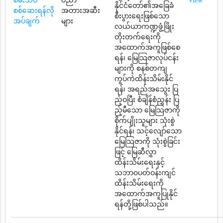
စမ်းသပ်
ပညာ
View
နိုင်ငံတော်၏အခြေခံ
စစ်ဆေးရန်လို
အတားအဆီး
စီးပွားရေးဖြစ်သော
အပ်ချက်
များ
လယ်ယာကဏ္ဍဖွံ့ဖြိုး
တိုးတက်ရေးကို
အထောက်အကူဖြစ်စေ
ရန်၊ မြေသြဇာလုပ်ငန်း
များကို စနစ်တကျ
ကွပ်ကဲထိန်းသိမ်းနိုင်
ရန်၊ အရည်အသွေး ပြ
ည့်ဝပြီး စံချိန်စံညွှန်း ပြ
ည့်မီသော မြေသြဇာကို
စိုက်ပျိုးသူများ သုံးစွဲ
နိုင်ရန်၊ သင့်လျော်သော
မြေသြဇာကို သုံးစွဲခြင်း
ဖြင့် မြေဆီလွှာ
ထိန်းသိမ်းရေးနှင့်
သဘာဝပတ်ဝန်းကျင်
ထိန်းသိမ်းရေးကို
အထောက်အကူပြုနိုင်
ရန်တို့ဖြစ်ပါသည်။