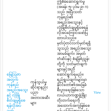
ဤစီမံဆောင်ရွက်မှု
(အခန်း ၅၊ ပုဒ်မ ၉၊ ဂ)
သည် အပြီးသတ်
ကုန်စည်၏
အရည်အသွေးနှင့်
လုံခြုံစိတ်ချမှုရှိစေရန်
လိုအပ်ကြောင်းဖော်ပြ
ထားပါသည်။
မှတ်ပုံတင်လက်မှတ်ရရှိ
သူသည် အရည်အသွေး
အာမခံချက်၊ အမှတ်
တံဆိပ်နှင့် စံချိန်စံညွှန်း
တို့ကို သတ်မှတ်ချက်
များနှင့်အညီ
မြေသြဇာ
ဆောင်ရွက်ရမည်။
အတွက်
ရည်ရွယ်ချက်များမှာ
ကုန်သွယ်မှု
ကုန်စည်
နိုင်ငံတော်၏အခြေခံ
ဆိုင်ရာနည်း
အရည်အသွေး
စီးပွားရေးဖြစ်သော
ပညာ
View
နှင့် လုံခြုံ
လယ်ယာကဏ္ဍဖွံ့ဖြိုး
အတားအဆီး
စိတ်ချမှုရှိစေ
တိုးတက်ရေးကို
များ
ရန်လိုအပ်
အထောက်အကူဖြစ်စေ
ချက်
ရန်၊ မြေသြဇာလုပ်ငန်း