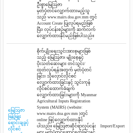
ဦးစွာမြေဩဇာ
မှတ်ပုံတင်‌လျှောက်ထားမည့်သူ
သည် www.mairs.doa.gov.mm တွင်
Account Create ပြုလုပ်ရမည်ဖြစ်
ပြီး၊ လုပ်ငန်းစဉ်များကို ဆက်လက်
လျှောက်ထားနိုင်မည်ဖြစ်ပါသည်။
စိုက်ပျိုးရေးသွင်းအားစုများဖြစ်
သည့် မြေဩဇာ၊ မျိုးစေ့နှင့်
ပိုးသတ်ဆေးများ တင်သွင်း/
ထုတ်လုပ်ရန်အတွက် မှတ်ပုံတင်
ခြင်း၊ သိုလှောင်လိုင်စင်
လျှောက်ထားခြင်းနှင့် သွင်းကုန်
လိုင်စင်ထောက်ခံချက်‌
လျှောက်ထားခြင်းများကို Myanmar
Agricultural Inputs Registration
System (MAIRS) (website:
မြေဩဇာ
www.mairs.doa.gov.mm )တွင်
ဖြန့်ဖြူး
online ဖြင့်လျှောက်ထားနိုင်
ရောင်းချခွင့်
ပါသည်။ မြေဩဇာဆိုင်ရာလုပ်ငန်း
Import/Export
လိုင်စင်
များ မှတ်ပုံတင်ဆောင်ရွက်ခြင်းနှင့်