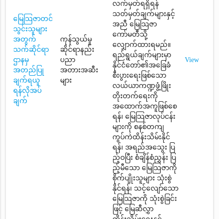
လက်မှတ်ရရှိရန်
သတ်မှတ်ချက်များနှင့်
မြေသြဇာတင်
အညီ မြေသြဇာ
သွင်းသူများ
ကော်မတီသို့
အတွက်
ကုန်သွယ်မှု
လျှောက်ထားရမည်။
သက်ဆိုင်ရာ
ဆိုင်ရာနည်း
ရည်ရွယ်ချက်များမှာ
ဌာနမှ
ပညာ
View
နိုင်ငံတော်၏အခြေခံ
အတည်ပြု
အတားအဆီး
စီးပွားရေးဖြစ်သော
ချက်ရယူ
များ
လယ်ယာကဏ္ဍဖွံ့ဖြိုး
ရန်လိုအပ်
တိုးတက်ရေးကို
ချက်
အထောက်အကူဖြစ်စေ
ရန်၊ မြေသြဇာလုပ်ငန်း
များကို စနစ်တကျ
ကွပ်ကဲထိန်းသိမ်းနိုင်
ရန်၊ အရည်အသွေး ပြ
ည့်ဝပြီး စံချိန်စံညွှန်း ပြ
ည့်မီသော မြေသြဇာကို
စိုက်ပျိုးသူများ သုံးစွဲ
နိုင်ရန်၊ သင့်လျော်သော
မြေသြဇာကို သုံးစွဲခြင်း
ဖြင့် မြေဆီလွှာ