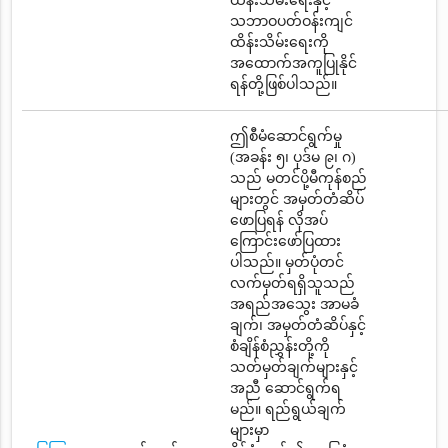
ထိန်းသိမ်းရေးနှင့်
သဘာဝပတ်ဝန်းကျင်
ထိန်းသိမ်းရေးကို
အထောက်အကူပြုနိုင်
ရန်တို့ဖြစ်ပါသည်။
ဤစီမံဆောင်ရွက်မှု
(အခန်း ၅၊ ပုဒ်မ ၉၊ ဂ)
သည် မတင်ပို့မီကုန်စည်
များတွင် အမှတ်တံဆိပ်
ဖောပြရန် လိုအပ်
ကြောင်းဖော်ပြထား
ပါသည်။ မှတ်ပုံတင်
လက်မှတ်ရရှိသူသည်
အရည်အသွေး အာမခံ
ချက်၊ အမှတ်တံဆိပ်နှင့်
စံချိန်စံညွှန်းတို့ကို
သတ်မှတ်ချက်များနှင့်
အညီ ဆောင်ရွက်ရ
မည်။ ရည်ရွယ်ချက်
များမှာ