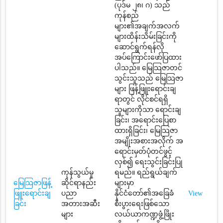
(ပုဒ်မ ၂၈၊ ဂ) သည်
ကုန်စည်
များ၏အချက်အလက်
များထိန်းသိမ်းခြင်းကို
ဆောင်ရွက်ရန်လို
အပ်ကြောင်းဖော်ပြထား
ပါသည်။ မြေသြဇာတင်
သွင်းသူသည် မြေသြဇာ
များ ဖြန့်ဖြူးရောင်းချ
ရာတွင် လိုင်စင်ရရှိ
သူများကိုသာ ရောင်းချ
ခြင်း၊ အရောင်းပြေစာ
ထားရှိခြင်း၊ မြေသြဇာ
အမျိုးအစားအလိုက် အ
ရောင်းမှတ်ပုံတင်ဖွင့်
လှစ်၍ ရေးသွင်းခြင်းပြု
ကုန်သွယ်မှု
ရမည်။ ရည်ရွယ်ချက်
မြေသြဇာဖြန့်
ဆိုင်ရာနည်း
များမှာ
ဖြူးရောင်းချ
ပညာ
နိုင်ငံတော်၏အခြေခံ
View
ခြင်း
အတားအဆီး
စီးပွားရေးဖြစ်သော
များ
လယ်ယာကဏ္ဍဖွံ့ဖြိုး