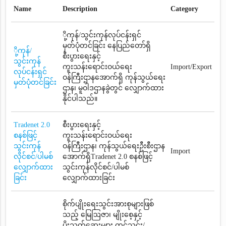
Name
Description
Category
ို့ကုန်/သွင်းကုန်လုပ်ငန်းရှင်
မှတ်ပုံတင်ခြင်း နေပြည်တော်ရှိ
ို့ကုန်/
စီးပွားရေးနှင့်
သွင်းကုန်
ကူးသန်းရောင်းဝယ်ရေး
Import/Export
လုပ်ငန်းရှင်
ဝန်ကြီးဌာနအောက်ရှိ ကုန်သွယ်ရေး
မှတ်ပုံတင်ခြင်း
ဌာန၊ မူဝါဒဌာနခွဲတွင် လျှောက်ထား
နိုင်ပါသည်။
Tradenet 2.0
စီးပွားရေးနှင့်
စနစ်ဖြင့်
ကူးသန်းရောင်းဝယ်ရေး
သွင်းကုန်
ဝန်ကြီးဌာန၊ ကုန်သွယ်ရေးဦးစီးဌာန
Import
လိုင်စင်/ပါမစ်
အောက်ရှိTradenet 2.0 စနစ်ဖြင့်
လျှောက်ထား
သွင်းကုန်လိုင်စင်/ပါမစ်
ခြင်း
လျှောက်ထားခြင်း
စိုက်ပျိုးရေးသွင်းအားစုများဖြစ်
သည့် မြေဩဇာ၊ မျိုးစေ့နှင့်
ပိုးသတ်ဆေးများ တင်သွင်း/