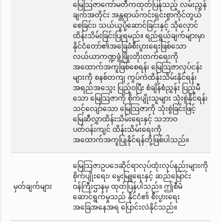
မြေသြဇာကော်မတီကထုတ်ပြန်သည့် လမ်းညွှန်
ချက်အတိုင်း အန္တရာယ်ကင်းရှင်းစွာကိုင်တွယ်
စေခြင်း၊ သယ်ယူပို့ဆောင်ခြင်းနှင့် သိုလှောင်
ထိန်းသိမ်းခြင်းပြုရမည်။ ရည်ရွယ်ချက်များမှာ
နိုင်ငံတော်၏အခြေခံစီးပွားရေးဖြစ်သော
လယ်ယာကဏ္ဍဖွံ့ဖြိုးတိုးတက်ရေးကို
အထောက်အကူဖြစ်စေရန်၊ မြေသြဇာလုပ်ငန်း
များကို စနစ်တကျ ကွပ်ကဲထိန်းသိမ်းနိုင်ရန်၊
အရည်အသွေး ပြည့်ဝပြီး စံချိန်စံညွှန်း ပြည့်မီ
သော မြေသြဇာကို စိုက်ပျိုးသူများ သုံးစွဲနိုင်ရန်၊
သင့်လျော်သော မြေသြဇာကို သုံးစွဲခြင်းဖြင့်
မြေဆီလွှာထိန်းသိမ်းရေးနှင့် သဘာဝ
ပတ်ဝန်းကျင် ထိန်းသိမ်းရေးကို
အထောက်အကူပြုနိုင်ရန်တို့ဖြစ်ပါသည်။
မြေသြဇာဥပဒေဆိုင်ရာလုပ်ထုံးလုပ်နည်းများကို
စိုက်ပျိုးရေး၊ မွေးမြူရေးနှင့် ဆည်မြောင်း
မှတ်ချက်များ
ဝန်ကြီးဌာနမှ ထုတ်ပြန်ပါသည်။ ဤစီမံ
ဆောင်ရွက်မှုသည် နိုင်ငံ၏ စီးပွားရေး
အခြေအနေအရ ပြောင်းလဲနိုင်သည်။