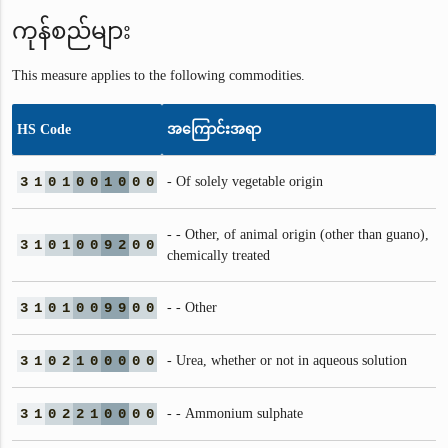
ကုန်စည်များ
This measure applies to the following commodities.
HS Code
အကြောင်းအရာ
3
1
0
1
0
0
1
0
0
0
- Of solely vegetable origin
- - Other, of animal origin (other than guano),
3
1
0
1
0
0
9
2
0
0
chemically treated
3
1
0
1
0
0
9
9
0
0
- - Other
3
1
0
2
1
0
0
0
0
0
- Urea, whether or not in aqueous solution
3
1
0
2
2
1
0
0
0
0
- - Ammonium sulphate