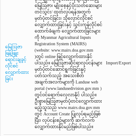
မြေဩဇာ၊ မျိုးစေ့နှင့်ပိုးသတ်ဆေးများ
တင်သွင်း/ ထုတ်လုပ်ရန်အတွက်
မှတ်ပုံတင်ခြင်း၊ သိုလှောင်လိုင်စင်
လျှောက်ထားခြင်းနှင့် သွင်းကုန်လိုင်စင်
ထောက်ခံချက်‌ လျှောက်ထားခြင်းများ
ကို Myanmar Agricultural Inputs
Registration System (MAIRS)
မြေဩဇာ
(website: www.mairs.doa.gov.mm
ဖြန့်ဖြူး
)တွင် online ဖြင့်လျှောက်ထားနိုင်
ရောင်းချခွင့်
ပါသည်။ မြေဩဇာဆိုင်ရာလုပ်ငန်းများ
Import/Export
လိုင်စင်
မှတ်ပုံတင်ဆောင်ရွက်ခြင်းနှင့်
လျှောက်ထား
ပတ်သက်သည့် အသေးစိတ်
ခြင်း
အချက်အလက်များကို Landuse web
portal (www.landusedivision.gov.mm )
တွင်ဝင်ရောက်လေ့လာနိုင် ပါသည်။
ဦးစွာမြေဩဇာမှတ်ပုံတင်‌လျှောက်ထား
မည့်သူသည် www.mairs.doa.gov.mm
တွင် Account Create ပြုလုပ်ရမည်ဖြစ်
ပြီး၊ လုပ်ငန်းစဉ်များကို ဆက်လက်
လျှောက်ထားနိုင်မည်ဖြစ်ပါသည်။