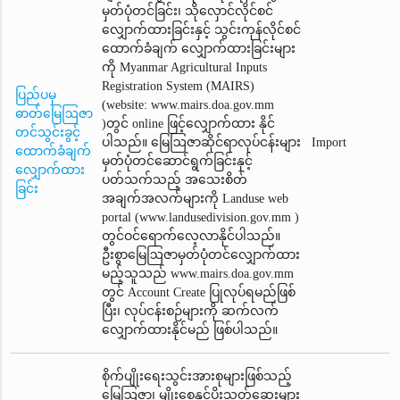
မှတ်ပုံတင်ခြင်း၊ သိုလှောင်လိုင်စင်
လျှောက်ထားခြင်းနှင့် သွင်းကုန်လိုင်စင်
ထောက်ခံချက်‌ လျှောက်ထားခြင်းများ
ကို Myanmar Agricultural Inputs
Registration System (MAIRS)
ပြည်ပမှ
(website: www.mairs.doa.gov.mm
ဓာတ်မြေဩဇာ
)တွင် online ဖြင့်လျှောက်ထား နိုင်
တင်သွင်းခွင့်
ပါသည်။ မြေဩဇာဆိုင်ရာလုပ်ငန်းများ
Import
ထောက်ခံချက်
မှတ်ပုံတင်ဆောင်ရွက်ခြင်းနှင့်
လျှောက်ထား
ပတ်သက်သည့် အသေးစိတ်
ခြင်း
အချက်အလက်များကို Landuse web
portal (www.landusedivision.gov.mm )
တွင်ဝင်ရောက်လေ့လာနိုင်ပါသည်။
ဦးစွာမြေဩဇာမှတ်ပုံတင်‌လျှောက်ထား
မည့်သူသည် www.mairs.doa.gov.mm
တွင် Account Create ပြုလုပ်ရမည်ဖြစ်
ပြီး၊ လုပ်ငန်းစဉ်များကို ဆက်လက်
လျှောက်ထားနိုင်မည် ဖြစ်ပါသည်။
စိုက်ပျိုးရေးသွင်းအားစုများဖြစ်သည့်
မြေဩဇာ၊ မျိုးစေ့နှင့်ပိုးသတ်ဆေးများ