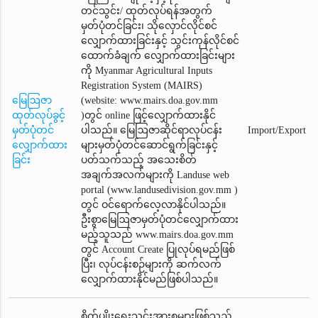
တင်သွင်း/ ထုတ်လုပ်ရန်အတွက်
မှတ်ပုံတင်ခြင်း၊ သိုလှောင်လိုင်စင်
လျှောက်ထားခြင်းနှင့် သွင်းကုန်လိုင်စင်
ထောက်ခံချက်‌ လျှောက်ထားခြင်းများ
ကို Myanmar Agricultural Inputs
Registration System (MAIRS)
မြေဩဇာ
(website: www.mairs.doa.gov.mm
ထုတ်လုပ်ခွင့်
)တွင် online ဖြင့်လျှောက်ထားနိုင်
မှတ်ပုံတင်
ပါသည်။ မြေဩဇာဆိုင်ရာလုပ်ငန်း
Import/Export
လျှောက်ထား
များမှတ်ပုံတင်ဆောင်ရွက်ခြင်းနှင့်
ခြင်း
ပတ်သက်သည့် အသေးစိတ်
အချက်အလက်များကို Landuse web
portal (www.landusedivision.gov.mm )
တွင် ဝင်ရောက်လေ့လာနိုင်ပါသည်။
ဦးစွာမြေဩဇာမှတ်ပုံတင်‌လျှောက်ထား
မည့်သူသည် www.mairs.doa.gov.mm
တွင် Account Create ပြုလုပ်ရမည်ဖြစ်
ပြီး၊ လုပ်ငန်းစဉ်များကို ဆက်လက်
လျှောက်ထားနိုင်မည်ဖြစ်ပါသည်။
စိုက်ပျိုးရေးသွင်းအားစုများဖြစ်သည့်