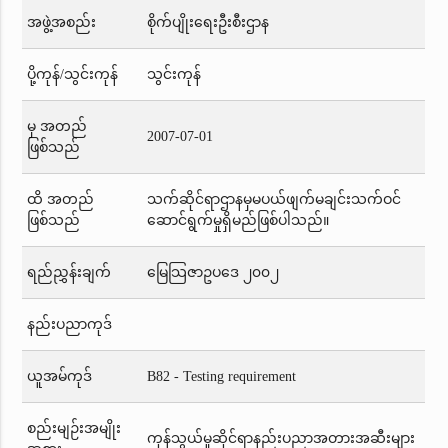
အဖွဲ့အစည်း
စိုက်ပျိုးရေးဦးစီးဌာန
ပို့ကုန်/သွင်းကုန်
သွင်းကုန်
မှ အတည်
2007-07-01
ဖြစ်သည်
ထိ အတည်
သက်ဆိုင်ရာဌာနမှမပယ်ဖျက်မချင်းသက်ဝင်
ဖြစ်သည်
ဆောင်ရွက်မှုရှိမည်ဖြစ်ပါသည်။
ရည်ညွှန်းချက်
မြေသြဇာဥပဒေ ၂၀၀၂
နည်းပညာကုဒ်
ယူအမ်ကုဒ်
B82 - Testing requirement
စည်းမျဉ်းအမျိုး
ကုန်သွယ်မှုဆိုင်ရာနည်းပညာအတားအဆီးများ