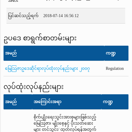
အစား
ပြင်ဆင်သည့်ရက်
2018-07-14 16:56:12
ဥပဒေ စာရွက်စာတမ်းများ
အမည်
ကဏ္ဍ
မြေသြဇာဥဒေဆိုင်ရာလုပ်ထုံးလုပ်နည်းများ ၂၀၀၇
Regulation
လုပ်ထုံးလုပ်နည်းများ
အမည်
အကြောင်းအရာ
ကဏ္ဍ
စိုက်ပျိုးရေးသွင်းအားစုများဖြစ်သည့်
မြေဩဇာ၊ မျိုးစေ့နှင့် ပိုးသတ်ဆေး
များ တင်သွင်း/ ထုတ်လုပ်ရန်အတွက်