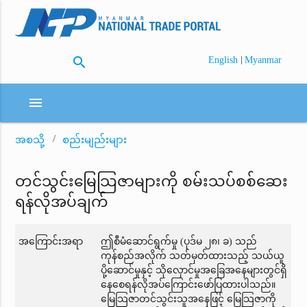
search
|
English
Myanmar
menu
အစသို့
စည်းမျည်းများ
တင်သွင်းမြေသြဇာများကို စမ်းသပ်စစ်ဆေး
ရန်လိုအပ်ချက်
အကြောင်းအရာ
ဤစီမံဆောင်ရွက်မှု (ပုဒ်မ ၂၈၊ ခ) သည်
ကုန်စည်အလိုက် သတ်မှတ်ထားသည့် သယ်ယူ
ပို့ဆောင်မှုနှင့် သိုလှောင်မှုအခြေအနေများတွင်ရှိ
နေစေရန်လိုအပ်ကြောင်းဖော်ပြထားပါသည်။
မြေသြဇာတင်သွင်းသူအနေဖြင့် မြေသြဇာကို