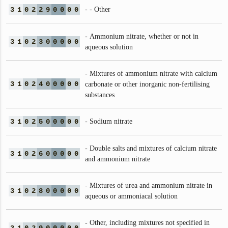
3
1
0
2
2
9
0
0
0
0
- - Other
- Ammonium nitrate, whether or not in
3
1
0
2
3
0
0
0
0
0
aqueous solution
- Mixtures of ammonium nitrate with calcium
3
1
0
2
4
0
0
0
0
0
carbonate or other inorganic non-fertilising
substances
3
1
0
2
5
0
0
0
0
0
- Sodium nitrate
- Double salts and mixtures of calcium nitrate
3
1
0
2
6
0
0
0
0
0
and ammonium nitrate
- Mixtures of urea and ammonium nitrate in
3
1
0
2
8
0
0
0
0
0
aqueous or ammoniacal solution
- Other, including mixtures not specified in