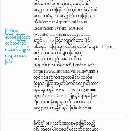
မှတ်ပုံတင်ခြင်း၊ သိုလှောင်လိုင်စင်
လျှောက်ထားခြင်းနှင့် သွင်းကုန်လိုင်စင်
ထောက်ခံချက်‌ လျှောက်ထားခြင်းများ
ကို Myanmar Agricultural Inputs
Registration System (MAIRS)
ပြည်ပမှ
(website: www.mairs.doa.gov.mm
ဓာတ်မြေဩဇာ
)တွင် online ဖြင့်လျှောက်ထား နိုင်
တင်သွင်းခွင့်
ပါသည်။ မြေဩဇာဆိုင်ရာလုပ်ငန်းများ
Import
ထောက်ခံချက်
မှတ်ပုံတင်ဆောင်ရွက်ခြင်းနှင့်
လျှောက်ထား
ပတ်သက်သည့် အသေးစိတ်
ခြင်း
အချက်အလက်များကို Landuse web
portal (www.landusedivision.gov.mm )
တွင်ဝင်ရောက်လေ့လာနိုင်ပါသည်။
ဦးစွာမြေဩဇာမှတ်ပုံတင်‌လျှောက်ထား
မည့်သူသည် www.mairs.doa.gov.mm
တွင် Account Create ပြုလုပ်ရမည်ဖြစ်
ပြီး၊ လုပ်ငန်းစဉ်များကို ဆက်လက်
လျှောက်ထားနိုင်မည် ဖြစ်ပါသည်။
စိုက်ပျိုးရေးသွင်းအားစုများဖြစ်သည့်
မြေဩဇာ၊ မျိုးစေ့နှင့်ပိုးသတ်ဆေးများ