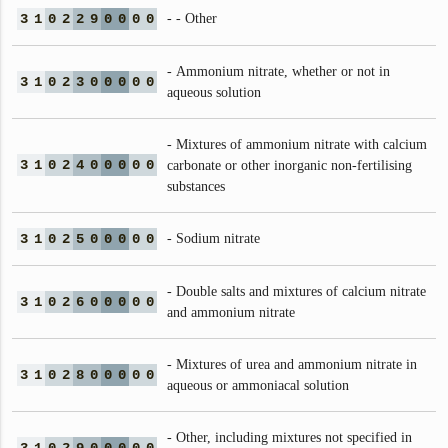
3
1
0
2
2
9
0
0
0
0
- - Other
- Ammonium nitrate, whether or not in
3
1
0
2
3
0
0
0
0
0
aqueous solution
- Mixtures of ammonium nitrate with calcium
3
1
0
2
4
0
0
0
0
0
carbonate or other inorganic non-fertilising
substances
3
1
0
2
5
0
0
0
0
0
- Sodium nitrate
- Double salts and mixtures of calcium nitrate
3
1
0
2
6
0
0
0
0
0
and ammonium nitrate
- Mixtures of urea and ammonium nitrate in
3
1
0
2
8
0
0
0
0
0
aqueous or ammoniacal solution
- Other, including mixtures not specified in