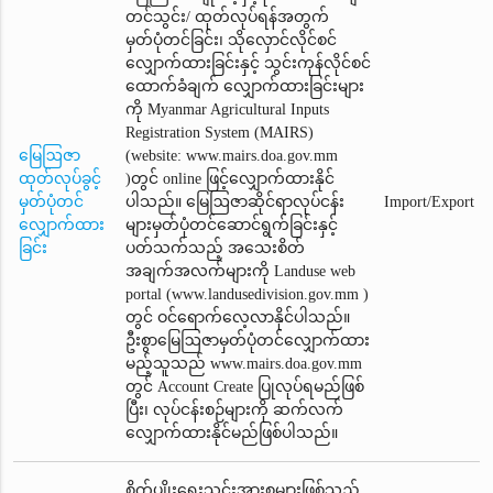
တင်သွင်း/ ထုတ်လုပ်ရန်အတွက်
မှတ်ပုံတင်ခြင်း၊ သိုလှောင်လိုင်စင်
လျှောက်ထားခြင်းနှင့် သွင်းကုန်လိုင်စင်
ထောက်ခံချက်‌ လျှောက်ထားခြင်းများ
ကို Myanmar Agricultural Inputs
Registration System (MAIRS)
မြေဩဇာ
(website: www.mairs.doa.gov.mm
ထုတ်လုပ်ခွင့်
)တွင် online ဖြင့်လျှောက်ထားနိုင်
မှတ်ပုံတင်
ပါသည်။ မြေဩဇာဆိုင်ရာလုပ်ငန်း
Import/Export
လျှောက်ထား
များမှတ်ပုံတင်ဆောင်ရွက်ခြင်းနှင့်
ခြင်း
ပတ်သက်သည့် အသေးစိတ်
အချက်အလက်များကို Landuse web
portal (www.landusedivision.gov.mm )
တွင် ဝင်ရောက်လေ့လာနိုင်ပါသည်။
ဦးစွာမြေဩဇာမှတ်ပုံတင်‌လျှောက်ထား
မည့်သူသည် www.mairs.doa.gov.mm
တွင် Account Create ပြုလုပ်ရမည်ဖြစ်
ပြီး၊ လုပ်ငန်းစဉ်များကို ဆက်လက်
လျှောက်ထားနိုင်မည်ဖြစ်ပါသည်။
စိုက်ပျိုးရေးသွင်းအားစုများဖြစ်သည့်