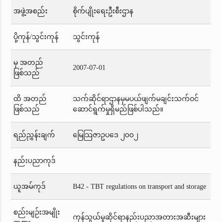
အဖွဲ့အစည်း
စိုက်ပျိုးရေးဦးစီးဌာန
ပို့ကုန်/သွင်းကုန်
သွင်းကုန်
မှ အတည်
2007-07-01
ဖြစ်သည်
ထိ အတည်
သက်ဆိုင်ရာဌာနမှမပယ်ဖျက်မချင်းသက်ဝင်
ဖြစ်သည်
ဆောင်ရွက်မှုရှိမည်ဖြစ်ပါသည်။
ရည်ညွှန်းချက်
မြေသြဇာဥပဒေ ၂၀၀၂
နည်းပညာကုဒ်
ယူအမ်ကုဒ်
B42 - TBT regulations on transport and storage
စည်းမျဉ်းအမျိုး
ကုန်သွယ်မှုဆိုင်ရာနည်းပညာအတားအဆီးများ