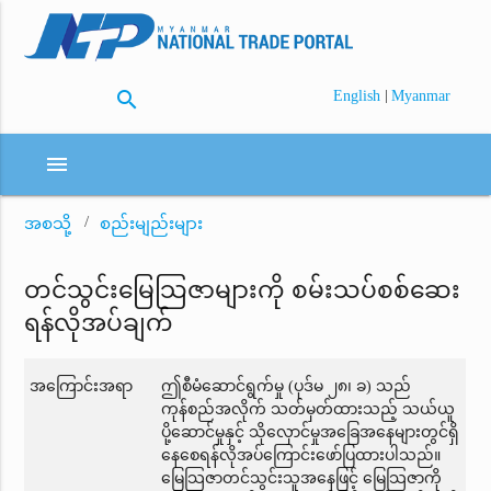
search
|
English
Myanmar
menu
အစသို့
စည်းမျည်းများ
တင်သွင်းမြေသြဇာများကို စမ်းသပ်စစ်ဆေး
ရန်လိုအပ်ချက်
အကြောင်းအရာ
ဤစီမံဆောင်ရွက်မှု (ပုဒ်မ ၂၈၊ ခ) သည်
ကုန်စည်အလိုက် သတ်မှတ်ထားသည့် သယ်ယူ
ပို့ဆောင်မှုနှင့် သိုလှောင်မှုအခြေအနေများတွင်ရှိ
နေစေရန်လိုအပ်ကြောင်းဖော်ပြထားပါသည်။
မြေသြဇာတင်သွင်းသူအနေဖြင့် မြေသြဇာကို