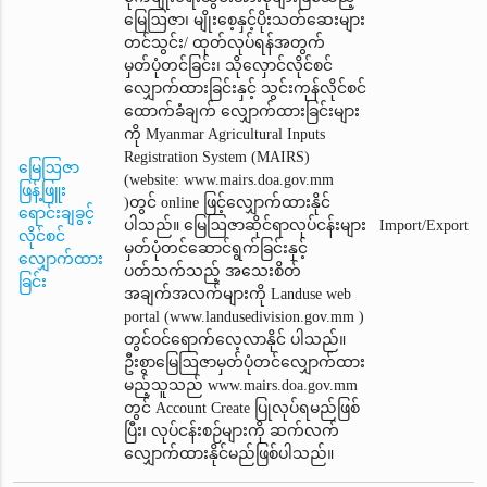
မြေဩဇာ၊ မျိုးစေ့နှင့်ပိုးသတ်ဆေးများ
တင်သွင်း/ ထုတ်လုပ်ရန်အတွက်
မှတ်ပုံတင်ခြင်း၊ သိုလှောင်လိုင်စင်
လျှောက်ထားခြင်းနှင့် သွင်းကုန်လိုင်စင်
ထောက်ခံချက်‌ လျှောက်ထားခြင်းများ
ကို Myanmar Agricultural Inputs
Registration System (MAIRS)
မြေဩဇာ
(website: www.mairs.doa.gov.mm
ဖြန့်ဖြူး
)တွင် online ဖြင့်လျှောက်ထားနိုင်
ရောင်းချခွင့်
ပါသည်။ မြေဩဇာဆိုင်ရာလုပ်ငန်းများ
Import/Export
လိုင်စင်
မှတ်ပုံတင်ဆောင်ရွက်ခြင်းနှင့်
လျှောက်ထား
ပတ်သက်သည့် အသေးစိတ်
ခြင်း
အချက်အလက်များကို Landuse web
portal (www.landusedivision.gov.mm )
တွင်ဝင်ရောက်လေ့လာနိုင် ပါသည်။
ဦးစွာမြေဩဇာမှတ်ပုံတင်‌လျှောက်ထား
မည့်သူသည် www.mairs.doa.gov.mm
တွင် Account Create ပြုလုပ်ရမည်ဖြစ်
ပြီး၊ လုပ်ငန်းစဉ်များကို ဆက်လက်
လျှောက်ထားနိုင်မည်ဖြစ်ပါသည်။