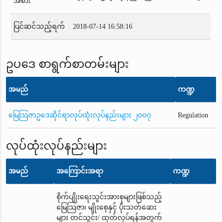
အစား
ပြင်ဆင်သည့်ရက်
2018-07-14 16:58:16
ဥပဒေ စာရွက်စာတမ်းများ
အမည်
ကဏ္ဍ
မြေသြဇာဥဒေဆိုင်ရာလုပ်ထုံးလုပ်နည်းများ ၂၀၀၇
Regulation
လုပ်ထုံးလုပ်နည်းများ
အမည်
အကြောင်းအရာ
ကဏ္ဍ
စိုက်ပျိုးရေးသွင်းအားစုများဖြစ်သည့်
မြေဩဇာ၊ မျိုးစေ့နှင့် ပိုးသတ်ဆေး
များ တင်သွင်း/ ထုတ်လုပ်ရန်အတွက်