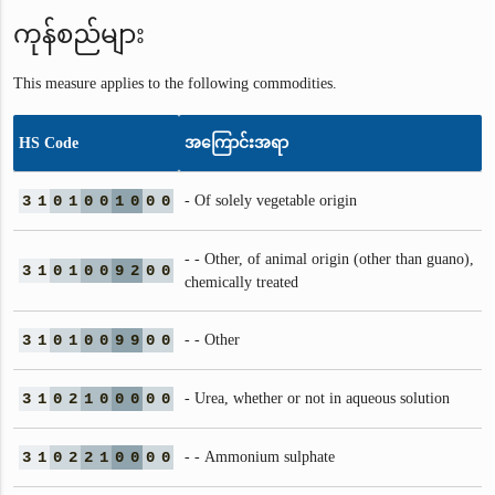
ကုန်စည်များ
This measure applies to the following commodities.
HS Code
အကြောင်းအရာ
3
1
0
1
0
0
1
0
0
0
- Of solely vegetable origin
- - Other, of animal origin (other than guano),
3
1
0
1
0
0
9
2
0
0
chemically treated
3
1
0
1
0
0
9
9
0
0
- - Other
3
1
0
2
1
0
0
0
0
0
- Urea, whether or not in aqueous solution
3
1
0
2
2
1
0
0
0
0
- - Ammonium sulphate