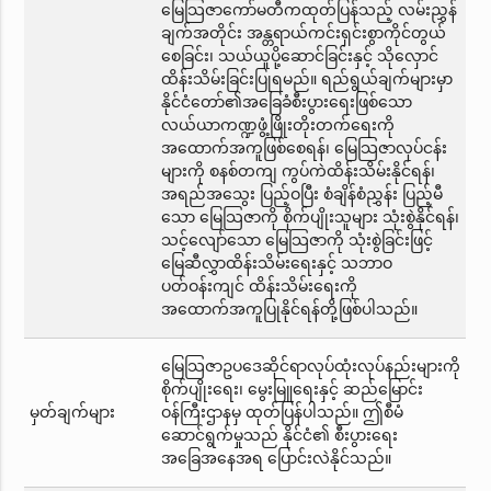
မြေသြဇာကော်မတီကထုတ်ပြန်သည့် လမ်းညွှန်
ချက်အတိုင်း အန္တရာယ်ကင်းရှင်းစွာကိုင်တွယ်
စေခြင်း၊ သယ်ယူပို့ဆောင်ခြင်းနှင့် သိုလှောင်
ထိန်းသိမ်းခြင်းပြုရမည်။ ရည်ရွယ်ချက်များမှာ
နိုင်ငံတော်၏အခြေခံစီးပွားရေးဖြစ်သော
လယ်ယာကဏ္ဍဖွံ့ဖြိုးတိုးတက်ရေးကို
အထောက်အကူဖြစ်စေရန်၊ မြေသြဇာလုပ်ငန်း
များကို စနစ်တကျ ကွပ်ကဲထိန်းသိမ်းနိုင်ရန်၊
အရည်အသွေး ပြည့်ဝပြီး စံချိန်စံညွှန်း ပြည့်မီ
သော မြေသြဇာကို စိုက်ပျိုးသူများ သုံးစွဲနိုင်ရန်၊
သင့်လျော်သော မြေသြဇာကို သုံးစွဲခြင်းဖြင့်
မြေဆီလွှာထိန်းသိမ်းရေးနှင့် သဘာဝ
ပတ်ဝန်းကျင် ထိန်းသိမ်းရေးကို
အထောက်အကူပြုနိုင်ရန်တို့ဖြစ်ပါသည်။
မြေသြဇာဥပဒေဆိုင်ရာလုပ်ထုံးလုပ်နည်းများကို
စိုက်ပျိုးရေး၊ မွေးမြူရေးနှင့် ဆည်မြောင်း
မှတ်ချက်များ
ဝန်ကြီးဌာနမှ ထုတ်ပြန်ပါသည်။ ဤစီမံ
ဆောင်ရွက်မှုသည် နိုင်ငံ၏ စီးပွားရေး
အခြေအနေအရ ပြောင်းလဲနိုင်သည်။