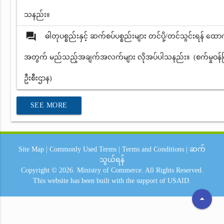
သနည်း။
question_answer
ဓါတုပစ္စည်းနှင့် ဆက်စပ်ပစ္စည်းများ တင်ပို့/တင်သွင်းရန် ထ
အတွက် မည်သည့်အချက်အလက်များ လိုအပ်ပါသနည်း။ (စက်မှုဝန်ကြီး
ဦးစီးဌာန)
SEE MORE
Site Map
|
Commonly Used Terms
|
Terms and Conditions
|
ဆက်
သွယ်ရန်
Copyright © 2026.
Ministry of Commerce.
All Rights Reserved.
This website has been built with the support of
USAID.
arrow_drop_up