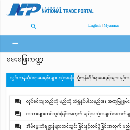
search
|
English
Myanmar
menu
မေးဖြေကဏ္ဍ
သွင်းကုန်ဆိုင်ရာမေးခွန်းများ နှင့်အဖြေများ
ပို့ကုန်ဆိုင်ရာမေးခွန်းများ နှင့်
question_answer
လိုင်စင်ကျသည်ကို မည်သို့ သိရှိနိုင်ပါသနည်း။ ( အဏုမြူစွမ်
question_answer
အသားများတင်သွင်းခြင်းအတွက် မည်သည့်အချက်အလက်မျာ
question_answer
အိမ်မွေးတိရစ္ဆာန်များတင်သွင်းခြင်းနှင့်တင်ပို့ခြင်းအတွ