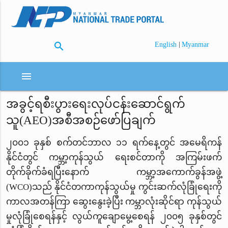
search
|
English
Myanmar
menu
အခွင့်ရစီးပွားရေးလုပ်ငန်းဆောင်ရွက်
သူ(AEO)အစီအစဉ်ဖော်ပြချက်
၂၀၀၁ ခုနှစ် စက်တင်ဘာလ ၁၁ ရက်နေ့တွင် အမေရိကန်
နိုင်ငံတွင် ကမ္ဘာ့ကုန်သွယ် ရေးစင်တာကို အကြမ်းဖက်
တိုက်ခိုက်ခံရပြီးနောက် ကမ္ဘာ့အကောက်ခွန်အဖွဲ့
(
WCO)သည် နိုင်ငံတကာကုန်သွယ်မှု ကွင်းဆက်လုံခြုံရေးကို
ကာလအတန်ကြာ ဆွေးနွေးခဲ့ပြီး ကမ္ဘာလုံးဆိုင်ရာ ကုန်သွယ်
မှုလုံခြုံစေရန်နှင့် လွယ်ကူချောမွေ့စေရန် ၂၀၀၅ ခုနှစ်တွင်