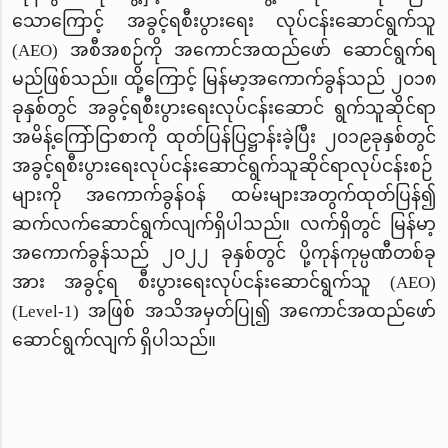
သောကြောင့် အခွင့်ရစီးပွား‌ရေး လုပ်ငန်းဆောင်ရွက်သူ
(AEO) အစီအစဉ်ကို အကောင်အထည်ဖော် ဆောင်ရွက်ရ
မည်ဖြစ်သည်။ ထို့ကြောင့် မြန်မာ့အကောက်ခွန်သည် ၂၀၁၈
ခုနှစ်တွင် အခွင့်ရစီးပွားရေးလုပ်ငန်းဆောင် ရွက်သူဆိုင်ရာ
အမိန့်ကြော်ငြာစာကို ထုတ်ပြန်ပြဋ္ဌာန်းခဲ့ပြီး ၂၀၁၉ခုနှစ်တွင်
အခွင့်ရစီးပွားရေးလုပ်ငန်းဆောင်ရွက်သူဆိုင်ရာလုပ်ငန်းစဉ်
များကို အကောက်ခွန်ဝန် ထမ်းများအတွက်ထုတ်ပြန်၍
ဆက်လက်ဆောင်ရွက်လျက်ရှိပါသည်။ လက်ရှိတွင် မြန်မာ့
အကောက်ခွန်သည် ၂၀၂၂ ခုနှစ်တွင် ပို့ကုန်ကုမ္ပဏီတစ်ခု
အား အခွင့်ရ စီးပွားရေးလုပ်ငန်းဆောင်ရွက်သူ (AEO)
(Level-1) အဖြစ် အသိအမှတ်ပြု၍ အကောင်အထည်ဖော်
ဆောင်ရွက်လျက် ရှိပါသည်။