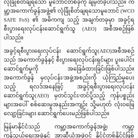
လုံခြုံစိတ်ချရသော မူဘောင်တစ်ခုကို ချမှတ်ခဲ့ပါသည်။ က
မ္ဘာ့အကောက်ခွန်အဖွဲ့၏ လုံခြုံစိတ်ချရသောမူဘောင် (WCO
SAFE FoS) ၏ အဓိကကျ သည့် အချက်တခုမှာ အခွင့်ရ
စီးပွားရေးလုပ်ငန်းဆောင်ရွက်သူ
(AEO) အစီအစဉ်ဖြစ်
ပါသည်။
အခွင့်ရစီးပွားရေးလုပ်ငန်း ဆောင်ရွက်သူ(AEO)အစီအစဉ်
သည် အကောက်ခွန်နှင့် စီးပွားရေးလုပ်ငန်းရှင်များ ပူးပေါင်း
ဆောင်ရွက်မှုကို အခြေခံထားခြင်းဖြစ်ပါသည်။
အကောက်ခွန် မှလုပ်ငန်း/အဖွဲ့အစည်းကို ယုံကြည်မှုပေး
သည့် ရလဒ်အနေဖြင့် အခွင့်ရစီးပွားရေးလုပ်ငန်း
ဆောင်ရွက်သူ(AEO) မှတင်သွင်း/တင်ပို့သည့် ကုန်ပစ္စည်း
များအပေါ် စစ်ဆေးမှုအနည်းအကျဉ်း သို့မဟုတ် လုံးဝဖြေ
လျော့ခြင်းများ ဆောင်ရွက်ပေးမည်ဖြစ်ပါသည်။
မြန်မာနိုင်ငံသည် ကမ္ဘာ့အကောက်ခွန်အဖွဲ့၊ ကမ္ဘာ့
ကုန်သွယ်ရေးအဖွဲ့နှင့် အာဆီယံအဖွဲ့ဝင် နိုင်ငံတစ်နိုင်ငံဖြစ်