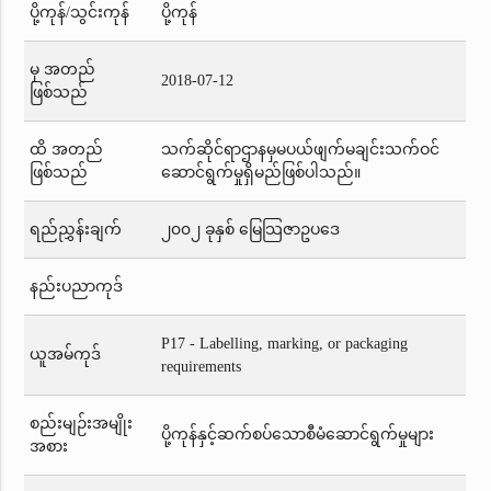
ပို့ကုန်/သွင်းကုန်
ပို့ကုန်
မှ အတည်
2018-07-12
ဖြစ်သည်
ထိ အတည်
သက်ဆိုင်ရာဌာနမှမပယ်ဖျက်မချင်းသက်ဝင်
ဖြစ်သည်
ဆောင်ရွက်မှုရှိမည်ဖြစ်ပါသည်။
ရည်ညွှန်းချက်
၂၀၀၂ ခုနှစ် မြေသြဇာဥပဒေ
နည်းပညာကုဒ်
P17 - Labelling, marking, or packaging
ယူအမ်ကုဒ်
requirements
စည်းမျဉ်းအမျိုး
ပို့ကုန်နှင့်ဆက်စပ်သောစီမံဆောင်ရွက်မှုများ
အစား