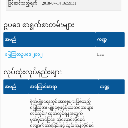
ပြင်ဆင်သည့်ရက်
2018-07-14 16:59:31
ဥပဒေ စာရွက်စာတမ်းများ
အမည်
ကဏ္ဍ
မြေဩဇာဥပဒေ ၂၀၀၂
Law
လုပ်ထုံးလုပ်နည်းများ
အမည်
အကြောင်းအရာ
ကဏ္ဍ
စိုက်ပျိုးရေးသွင်းအားစုများဖြစ်သည့်
မြေဩဇာ၊ မျိုးစေ့နှင့်ပိုးသတ်ဆေးများ
တင်သွင်း/ ထုတ်လုပ်ရန်အတွက်
မှတ်ပုံတင်ခြင်း၊ သိုလှောင်လိုင်စင်
လျှောက်ထားခြင်းနှင့် သွင်းကုန်လိုင်စင်