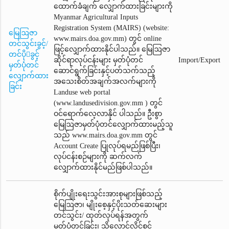
ထောက်ခံချက်‌ လျှောက်ထားခြင်းများကို
Myanmar Agricultural Inputs
Registration System (MAIRS) (website:
မြေဩဇာ
www.mairs.doa.gov.mm) တွင် online
တင်သွင်းခွင့်/
ဖြင့်လျှောက်ထားနိုင်ပါသည်။ မြေဩဇာ
တင်ပိုခွင့်
ဆိုင်ရာလုပ်ငန်းများ မှတ်ပုံတင်
Import/Export
မှတ်ပုံတင်
ဆောင်ရွက်ခြင်းနှင့်ပတ်သက်သည့်
လျှောက်ထား
အသေးစိတ်အချက်အလက်များကို
ခြင်း
Landuse web portal
(www.landusedivision.gov.mm ) တွင်
ဝင်ရောက်လေ့လာနိုင် ပါသည်။ ဦးစွာ
မြေဩဇာမှတ်ပုံတင်‌လျှောက်ထားမည့်သူ
သည် www.mairs.doa.gov.mm တွင်
Account Create ပြုလုပ်ရမည်ဖြစ်ပြီး၊
လုပ်ငန်းစဉ်များကို ဆက်လက်
လျှောက်ထားနိုင်မည်ဖြစ်ပါသည်။
စိုက်ပျိုးရေးသွင်းအားစုများဖြစ်သည့်
မြေဩဇာ၊ မျိုးစေ့နှင့်ပိုးသတ်ဆေးများ
တင်သွင်း/ ထုတ်လုပ်ရန်အတွက်
မှတ်ပုံတင်ခြင်း၊ သိုလှောင်လိုင်စင်