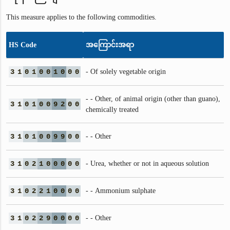
This measure applies to the following commodities.
HS Code
အကြောင်းအရာ
3
1
0
1
0
0
1
0
0
0
- Of solely vegetable origin
- - Other, of animal origin (other than guano),
3
1
0
1
0
0
9
2
0
0
chemically treated
3
1
0
1
0
0
9
9
0
0
- - Other
3
1
0
2
1
0
0
0
0
0
- Urea, whether or not in aqueous solution
3
1
0
2
2
1
0
0
0
0
- - Ammonium sulphate
3
1
0
2
2
9
0
0
0
0
- - Other