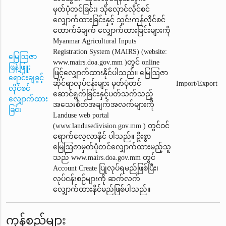
မှတ်ပုံတင်ခြင်း၊ သိုလှောင်လိုင်စင်
လျှောက်ထားခြင်းနှင့် သွင်းကုန်လိုင်စင်
ထောက်ခံချက်‌ လျှောက်ထားခြင်းများကို
Myanmar Agricultural Inputs
Registration System (MAIRS) (website:
မြေဩဇာ
www.mairs.doa.gov.mm )တွင် online
ဖြန့်ဖြူး
ဖြင့်လျှောက်ထားနိုင်ပါသည်။ မြေဩဇာ
ရောင်းချခွင့်
ဆိုင်ရာလုပ်ငန်းများ မှတ်ပုံတင်
Import/Export
လိုင်စင်
ဆောင်ရွက်ခြင်းနှင့်ပတ်သက်သည့်
လျှောက်ထား
အသေးစိတ်အချက်အလက်များကို
ခြင်း
Landuse web portal
(www.landusedivision.gov.mm ) တွင်ဝင်
ရောက်လေ့လာနိုင် ပါသည်။ ဦးစွာ
မြေဩဇာမှတ်ပုံတင်‌လျှောက်ထားမည့်သူ
သည် www.mairs.doa.gov.mm တွင်
Account Create ပြုလုပ်ရမည်ဖြစ်ပြီး၊
လုပ်ငန်းစဉ်များကို ဆက်လက်
လျှောက်ထားနိုင်မည်ဖြစ်ပါသည်။
ကုန်စည်များ