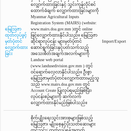
လျှောက်ထားခြင်းနှင့် သွင်းကုန်လိုင်စင်
ထောက်ခံချက်‌ လျှောက်ထားခြင်းများကို
Myanmar Agricultural Inputs
Registration System (MAIRS) (website:
မြေဩဇာ
www.mairs.doa.gov.mm )တွင် online
ထုတ်လုပ်ခွင့်
ဖြင့်လျှောက်ထားနိုင်ပါသည်။ မြေဩဇာ
မှတ်ပုံတင်
ဆိုင်ရာလုပ်ငန်း များမှတ်ပုံတင်
Import/Export
လျှောက်ထား
ဆောင်ရွက်ခြင်းနှင့်ပတ်သက်သည့်
ခြင်း
အသေးစိတ်အချက်အလက်များကို
Landuse web portal
(www.landusedivision.gov.mm ) တွင်
ဝင်ရောက်လေ့လာနိုင်ပါသည်။ ဦးစွာ
မြေဩဇာမှတ်ပုံတင်‌လျှောက်ထားမည့်သူ
သည် www.mairs.doa.gov.mm တွင်
Account Create ပြုလုပ်ရမည်ဖြစ်ပြီး၊
လုပ်ငန်းစဉ်များကို ဆက်လက်
လျှောက်ထားနိုင်မည်ဖြစ်ပါသည်။
စိုက်ပျိုးရေးသွင်းအားစုများဖြစ်သည့်
မြေဩဇာ၊ မျိုးစေ့နှင့်ပိုးသတ်ဆေးများ
တင်သွင်း/ ထုတ်လုပ်ရန်အတွက်