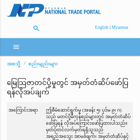
search
|
English
Myanmar
menu
အစသို့
စည်းမျည်းများ
မြေသြဇာတင်ပို့မှုတွင် အမှတ်တံဆိပ်ဖော်ပြ
ရန်လိုအပ်ချက်
အကြောင်းအရာ
ဤစီမံဆောင်ရွက်မှု (အခန်း ၅၊ ပုဒ်မ ၉၊ ဂ)
သည် မတင်ပို့မီကုန်စည်များတွင် အမှတ်တံဆိပ်
ဖော်ပြရန် လိုအပ်ကြောင်းဖော်ပြထားပါသည်။
မှတ်ပုံတင်လက်မှတ်ရရှိသူသည်
အရည်အသွေး အာမခံချက်၊ အမှတ်တံဆိပ်နှင့်