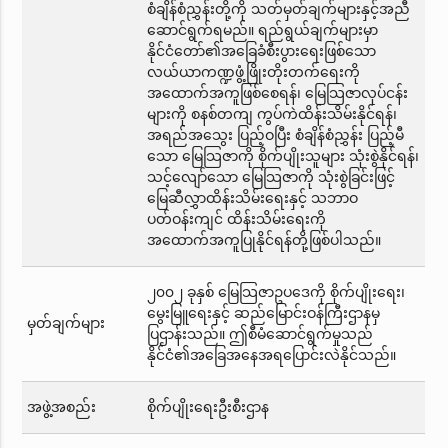
စံချိန်စံညွှန်းတို့ကို သတ်မှတ်ချက်များနှင့်အညီ
ဆောင်ရွက်ရမည်။ ရည်ရွယ်ချက်များမှာ
နိုင်ငံတော်၏အခြေခံစီးပွားရေးဖြစ်သော
လယ်ယာကဏ္ဍဖွံ့ဖြိုးတိုးတက်ရေးကို
အထောက်အကူဖြစ်စေရန်၊ မြေသြဇာလုပ်ငန်း
များကို စနစ်တကျ ကွပ်ကဲထိန်းသိမ်းနိုင်ရန်၊
အရည်အသွေး ပြည့်ဝပြီး စံချိန်စံညွှန်း ပြည့်မီ
သော မြေသြဇာကို စိုက်ပျိုးသူများ သုံးစွဲနိုင်ရန်၊
သင့်လျော်သော မြေသြဇာကို သုံးစွဲခြင်းဖြင့်
မြေဆီလွှာထိန်းသိမ်းရေးနှင့် သဘာဝ
ပတ်ဝန်းကျင် ထိန်းသိမ်းရေးကို
အထောက်အကူပြုနိုင်ရန်တို့ဖြစ်ပါသည်။
၂၀၀၂ ခုနှစ် မြေသြဇာဥပဒေကို စိုက်ပျိုးရေး၊
မွေးမြူရေးနှင့် ဆည်မြောင်းဝန်ကြီးဌာနမှ
မှတ်ချက်များ
ပြဌာန်းသည်။ ဤစီမံဆောင်ရွက်မှုသည်
နိုင်ငံ၏အခြေအနေအရပြောင်းလဲနိုင်သည်။
အဖွဲ့အစည်း
စိုက်ပျိုးရေးဦးစီးဌာန