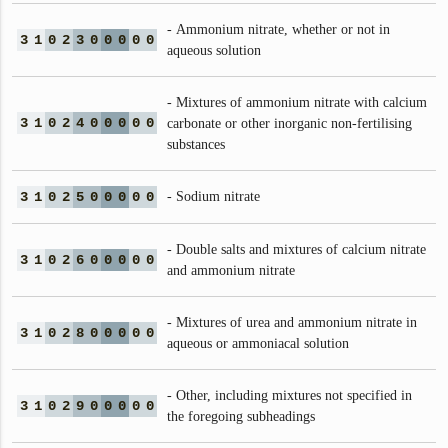
- Ammonium nitrate, whether or not in
3
1
0
2
3
0
0
0
0
0
aqueous solution
- Mixtures of ammonium nitrate with calcium
3
1
0
2
4
0
0
0
0
0
carbonate or other inorganic non-fertilising
substances
3
1
0
2
5
0
0
0
0
0
- Sodium nitrate
- Double salts and mixtures of calcium nitrate
3
1
0
2
6
0
0
0
0
0
and ammonium nitrate
- Mixtures of urea and ammonium nitrate in
3
1
0
2
8
0
0
0
0
0
aqueous or ammoniacal solution
- Other, including mixtures not specified in
3
1
0
2
9
0
0
0
0
0
the foregoing subheadings