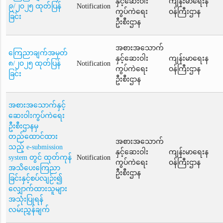
နှင့်ဆေးဝါး
ကျန်းမာရေးန
၉/၂၀၂၅ ထုတ်ပြန်
Notification
ကွပ်ကဲရေး
ဝန်ကြီးဌာန
ခြင်း
ဦးစီးဌာန
အစားအသောက်
ကြေညာချက်အမှတ်
နှင့်ဆေးဝါး
ကျန်းမာရေးန
၈/၂၀၂၅ ထုတ်ပြန်
Notification
ကွပ်ကဲရေး
ဝန်ကြီးဌာန
ခြင်း
ဦးစီးဌာန
အစားအသောက်နှင့်
ဆေးဝါးကွပ်ကဲရေး
ဦးစီးဌာနမှ
တည်ထောင်ထား
အစားအသောက်
သည့် e-submission
နှင့်ဆေးဝါး
ကျန်းမာရေးန
system တွင် ထုတ်ကုန်
Notification
ကွပ်ကဲရေး
ဝန်ကြီးဌာန
အသိပေးကြေညာ
ဦးစီးဌာန
ခြင်းနှင့်စပ်လျဉ်း၍
လျှောက်ထားသူများ
အသုံးပြုရန်
လမ်းညွှန်ချက်