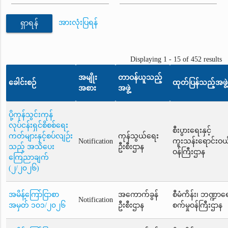
အားလုံးပြရန်
ရှာရန်
Displaying 1 - 15 of 452 results
အမျိုး
တာဝန်ယူသည့်
ခေါင်းစဉ်
ထုတ်ပြန်သည့်အဖွဲ့
အစား
အဖွဲ့
ပို့ကုန်သွင်းကုန်
လုပ်ငန်းရှင်စိစစ်ရေး
စီးပွားရေးနှင့်
ကတ်များနှင့်စပ်လျဉ်း
ကုန်သွယ်ရေး
Notification
ကူးသန်းရောင်းဝယ
သည့် အသိပေး
ဦးစီးဌာန
ဝန်ကြီးဌာန
ကြေညာချက်
(၂/၂၀၂၆)
အမိန့်ကြော်ငြာစာ
အကောက်ခွန်
စီမံကိန်း၊ ဘဏ္ဍာရေး
Notification
အမှတ် ၁၀၁/၂၀၂၆
ဦးစီးဌာန
စက်မှုဝန်ကြီးဌာန