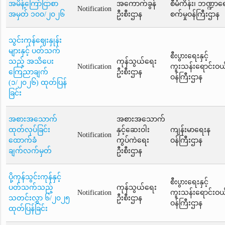
အမိန့်ကြော်ငြာစာ
အကောက်ခွန်
စီမံကိန်း၊ ဘဏ္ဍာရေး
Notification
အမှတ် ၁၀၀/၂၀၂၆
ဦးစီးဌာန
စက်မှုဝန်ကြီးဌာန
သွင်းကုန်ဈေးနှုန်း
များနှင့် ပတ်သက်
စီးပွားရေးနှင့်
သည့် အသိပေး
ကုန်သွယ်ရေး
Notification
ကူးသန်းရောင်းဝယ
ကြေညာချက်
ဦးစီးဌာန
ဝန်ကြီးဌာန
(၁/၂၀၂၆) ထုတ်ပြန်
ခြင်း
အစားအသောက်
အစားအသောက်
ထုတ်လုပ်ခြင်း
နှင့်ဆေးဝါး
ကျန်းမာရေးန
Notification
ထောက်ခံ
ကွပ်ကဲရေး
ဝန်ကြီးဌာန
ချက်လက်မှတ်
ဦးစီးဌာန
ပို့ကုန်သွင်းကုန်နှင့်
စီးပွားရေးနှင့်
ပတ်သက်သည့်
ကုန်သွယ်ရေး
Notification
ကူးသန်းရောင်းဝယ
သတင်းလွှာ ၆/၂၀၂၅
ဦးစီးဌာန
ဝန်ကြီးဌာန
ထုတ်ပြန်ခြင်း