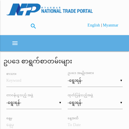
search
|
English
Myanmar
menu
ဥပဒေ စာရွက်စာတမ်းများ
ဥပဒေ အမျိုးအစား
စာသား
▼
တာဝန်ယူသည့် အဖွဲ့
ထုတ်ပြန်သည့်အဖွဲ့
▼
▼
နေ့မှ
နေ့အထိ