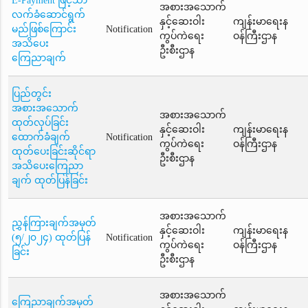
E-Payment ဖြင့်သာ
အစားအသောက်
လက်ခံဆောင်ရွက်
နှင့်ဆေးဝါး
ကျန်းမာရေးန
မည်ဖြစ်ကြောင်း
Notification
ကွပ်ကဲရေး
ဝန်ကြီးဌာန
အသိပေး
ဦးစီးဌာန
ကြေညာချက်
ပြည်တွင်း
အစားအသောက်
အစားအသောက်
ထုတ်လုပ်ခြင်း
နှင့်ဆေးဝါး
ကျန်းမာရေးန
ထောက်ခံချက်
Notification
ကွပ်ကဲရေး
ဝန်ကြီးဌာန
ထုတ်ပေးခြင်းဆိုင်ရာ
ဦးစီးဌာန
အသိပေးကြေညာ
ချက် ထုတ်ပြန်ခြင်း
အစားအသောက်
ညွှန်ကြားချက်အမှတ်
နှင့်ဆေးဝါး
ကျန်းမာရေးန
(၅/၂၀၂၄) ထုတ်ပြန်
Notification
ကွပ်ကဲရေး
ဝန်ကြီးဌာန
ခြင်း
ဦးစီးဌာန
အစားအသောက်
ကြေညာချက်အမှတ်