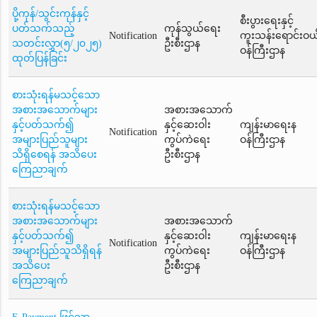
ပို့ကုန်/သွင်းကုန်နှင့်
စီးပွားရေးနှင့်
ပတ်သက်သည့်
ကုန်သွယ်ရေး
Notification
ကူးသန်းရောင်းဝယ
သတင်းလွှာ(၅/၂၀၂၅)
ဦးစီးဌာန
ဝန်ကြီးဌာန
ထုတ်ပြန်ခြင်း
စားသုံးရန်မသင့်သော
အစားအသောက်များ
အစားအသောက်
နှင့်ပတ်သက်၍
နှင့်ဆေးဝါး
ကျန်းမာရေးန
Notification
အများပြည်သူများ
ကွပ်ကဲရေး
ဝန်ကြီးဌာန
သိရှိစေရန် အသိပေး
ဦးစီးဌာန
ကြေညာချက်
စားသုံးရန်မသင့်သော
အစားအသောက်များ
အစားအသောက်
နှင့်ပတ်သက်၍
နှင့်ဆေးဝါး
ကျန်းမာရေးန
Notification
အများပြည်သူသိရှိရန်
ကွပ်ကဲရေး
ဝန်ကြီးဌာန
အသိပေး
ဦးစီးဌာန
ကြေညာချက်