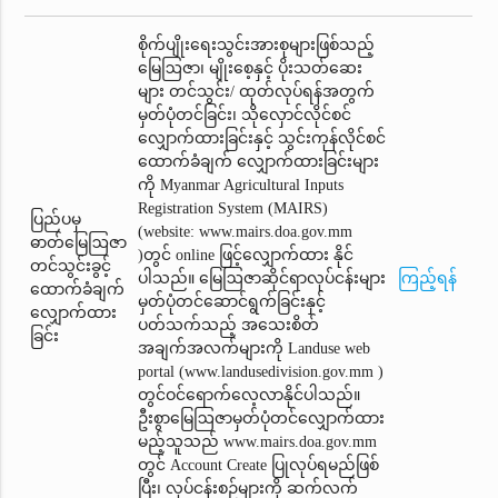
စိုက်ပျိုးရေးသွင်းအားစုများဖြစ်သည့်
မြေဩဇာ၊ မျိုးစေ့နှင့် ပိုးသတ်ဆေး
များ တင်သွင်း/ ထုတ်လုပ်ရန်အတွက်
မှတ်ပုံတင်ခြင်း၊ သိုလှောင်လိုင်စင်
လျှောက်ထားခြင်းနှင့် သွင်းကုန်လိုင်စင်
ထောက်ခံချက်‌ လျှောက်ထားခြင်းများ
ကို Myanmar Agricultural Inputs
Registration System (MAIRS)
ပြည်ပမှ
(website: www.mairs.doa.gov.mm
ဓာတ်မြေဩဇာ
)တွင် online ဖြင့်လျှောက်ထား နိုင်
တင်သွင်းခွင့်
ပါသည်။ မြေဩဇာဆိုင်ရာလုပ်ငန်းများ
ကြည့်ရန်
ထောက်ခံချက်
မှတ်ပုံတင်ဆောင်ရွက်ခြင်းနှင့်
လျှောက်ထား
ပတ်သက်သည့် အသေးစိတ်
ခြင်း
အချက်အလက်များကို Landuse web
portal (www.landusedivision.gov.mm )
တွင်ဝင်ရောက်လေ့လာနိုင်ပါသည်။
ဦးစွာမြေဩဇာမှတ်ပုံတင်‌လျှောက်ထား
မည့်သူသည် www.mairs.doa.gov.mm
တွင် Account Create ပြုလုပ်ရမည်ဖြစ်
ပြီး၊ လုပ်ငန်းစဉ်များကို ဆက်လက်