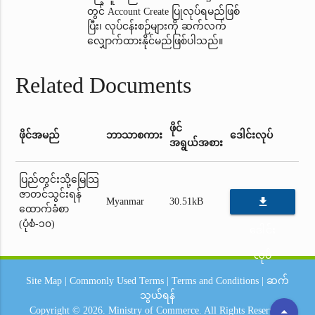
တွင် Account Create ပြုလုပ်ရမည်ဖြစ်
ပြီး၊ လုပ်ငန်းစဉ်များကို ဆက်လက်
လျှောက်ထားနိုင်မည်ဖြစ်ပါသည်။
Related Documents
ဖိုင်
ဖိုင်အမည်
ဘာသာစကား
ဒေါင်းလုပ်
အရွယ်အစား
ပြည်တွင်းသို့မြေသြ
ဇာတင်သွင်းရန်
file_download
Myanmar
30.51kB
ထောက်ခံစာ
(ပုံစံ-၁၀)
ဒေါင်း
လုပ်
Site Map
|
Commonly Used Terms
|
Terms and Conditions
|
ဆက်
သွယ်ရန်
arrow_drop_up
Copyright © 2026.
Ministry of Commerce.
All Rights Reserved.