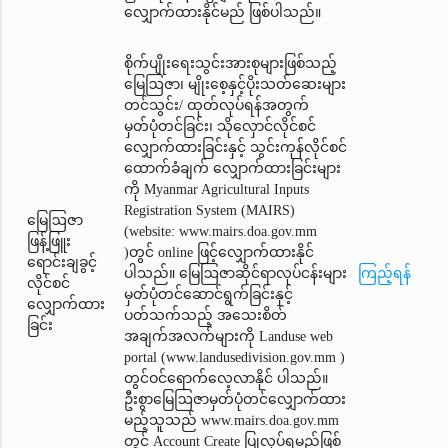
လျှောက်ထားနိုင်မည် ဖြစ်ပါသည်။
စိုက်ပျိုးရေးသွင်းအားစုများဖြစ်သည့်
မြေဩဇာ၊ မျိုးစေ့နှင့်ပိုးသတ်ဆေးများ
တင်သွင်း/ ထုတ်လုပ်ရန်အတွက်
မှတ်ပုံတင်ခြင်း၊ သိုလှောင်လိုင်စင်
လျှောက်ထားခြင်းနှင့် သွင်းကုန်လိုင်စင်
ထောက်ခံချက်‌ လျှောက်ထားခြင်းများ
ကို Myanmar Agricultural Inputs
Registration System (MAIRS)
မြေဩဇာ
(website: www.mairs.doa.gov.mm
ဖြန့်ဖြူး
)တွင် online ဖြင့်လျှောက်ထားနိုင်
ရောင်းချခွင့်
ပါသည်။ မြေဩဇာဆိုင်ရာလုပ်ငန်းများ
ကြည့်ရန်
လိုင်စင်
မှတ်ပုံတင်ဆောင်ရွက်ခြင်းနှင့်
လျှောက်ထား
ပတ်သက်သည့် အသေးစိတ်
ခြင်း
အချက်အလက်များကို Landuse web
portal (www.landusedivision.gov.mm )
တွင်ဝင်ရောက်လေ့လာနိုင် ပါသည်။
ဦးစွာမြေဩဇာမှတ်ပုံတင်‌လျှောက်ထား
မည့်သူသည် www.mairs.doa.gov.mm
တွင် Account Create ပြုလုပ်ရမည်ဖြစ်