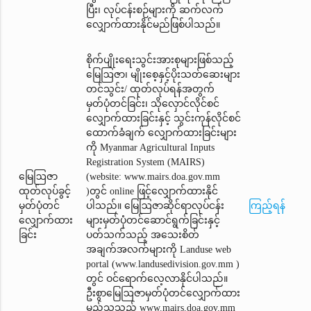
ပြီး၊ လုပ်ငန်းစဉ်များကို ဆက်လက်
လျှောက်ထားနိုင်မည်ဖြစ်ပါသည်။
စိုက်ပျိုးရေးသွင်းအားစုများဖြစ်သည့်
မြေဩဇာ၊ မျိုးစေ့နှင့်ပိုးသတ်ဆေးများ
တင်သွင်း/ ထုတ်လုပ်ရန်အတွက်
မှတ်ပုံတင်ခြင်း၊ သိုလှောင်လိုင်စင်
လျှောက်ထားခြင်းနှင့် သွင်းကုန်လိုင်စင်
ထောက်ခံချက်‌ လျှောက်ထားခြင်းများ
ကို Myanmar Agricultural Inputs
Registration System (MAIRS)
မြေဩဇာ
(website: www.mairs.doa.gov.mm
ထုတ်လုပ်ခွင့်
)တွင် online ဖြင့်လျှောက်ထားနိုင်
မှတ်ပုံတင်
ပါသည်။ မြေဩဇာဆိုင်ရာလုပ်ငန်း
ကြည့်ရန်
လျှောက်ထား
များမှတ်ပုံတင်ဆောင်ရွက်ခြင်းနှင့်
ခြင်း
ပတ်သက်သည့် အသေးစိတ်
အချက်အလက်များကို Landuse web
portal (www.landusedivision.gov.mm )
တွင် ဝင်ရောက်လေ့လာနိုင်ပါသည်။
ဦးစွာမြေဩဇာမှတ်ပုံတင်‌လျှောက်ထား
မည့်သူသည် www.mairs.doa.gov.mm