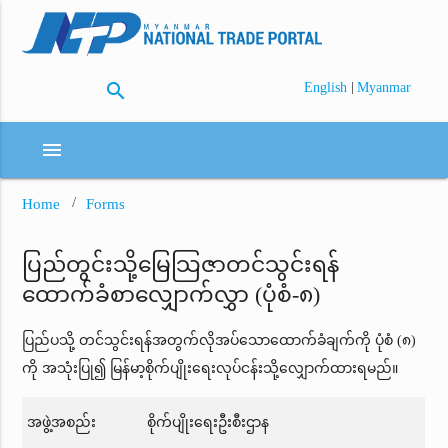
search
|
English
Myanmar
menu
Home
Forms
ပြည်တွင်းသို့မြေသြဇာတင်သွင်းရန်
ထောက်ခံစာလျှောက်လွှာ (ပုံစံ-၈)
ပြည်ပသို့ တင်သွင်းရန်အတွက်လိုအပ်သောထောက်ခံချက်ကို ပုံစံ (၈)
ကို အသုံးပြု၍ မြန်မာ့စိုက်ပျိုးရေးလုပ်ငန်းသို့လျှောက်ထားရမည်။
အဖွဲ့အစည်း
စိုက်ပျိုးရေးဦးစီးဌာန