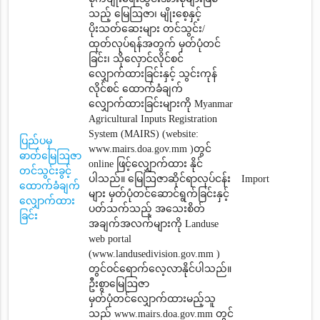
သည့် မြေဩဇာ၊ မျိုးစေ့နှင့်
ပိုးသတ်ဆေးများ တင်သွင်း/
ထုတ်လုပ်ရန်အတွက် မှတ်ပုံတင်
ခြင်း၊ သိုလှောင်လိုင်စင်
လျှောက်ထားခြင်းနှင့် သွင်းကုန်
လိုင်စင် ထောက်ခံချက်‌
လျှောက်ထားခြင်းများကို Myanmar
Agricultural Inputs Registration
System (MAIRS) (website:
ပြည်ပမှ
www.mairs.doa.gov.mm )တွင်
ဓာတ်မြေဩဇာ
online ဖြင့်လျှောက်ထား နိုင်
တင်သွင်းခွင့်
ပါသည်။ မြေဩဇာဆိုင်ရာလုပ်ငန်း
Import
ထောက်ခံချက်
များ မှတ်ပုံတင်ဆောင်ရွက်ခြင်းနှင့်
လျှောက်ထား
ပတ်သက်သည့် အသေးစိတ်
ခြင်း
အချက်အလက်များကို Landuse
web portal
(www.landusedivision.gov.mm )
တွင်ဝင်ရောက်လေ့လာနိုင်ပါသည်။
ဦးစွာမြေဩဇာ
မှတ်ပုံတင်‌လျှောက်ထားမည့်သူ
သည် www.mairs.doa.gov.mm တွင်