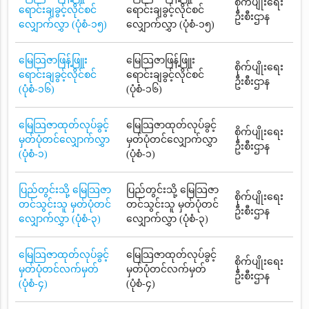
စိုက်ပျိုးရေး
ရောင်းချခွင့်လိုင်စင်
ရောင်းချခွင့်လိုင်စင်
ဦးစီးဌာန
လျှောက်လွှာ (ပုံစံ-၁၅)
လျှောက်လွှာ (ပုံစံ-၁၅)
မြေသြဇာဖြန့်ဖြူး
မြေသြဇာဖြန့်ဖြူး
စိုက်ပျိုးရေး
ရောင်းချခွင့်လိုင်စင်
ရောင်းချခွင့်လိုင်စင်
ဦးစီးဌာန
(ပုံစံ-၁၆)
(ပုံစံ-၁၆)
မြေသြဇာထုတ်လုပ်ခွင့်
မြေသြဇာထုတ်လုပ်ခွင့်
စိုက်ပျိုးရေး
မှတ်ပုံတင်လျှောက်လွှာ
မှတ်ပုံတင်လျှောက်လွှာ
ဦးစီးဌာန
(ပုံစံ-၁)
(ပုံစံ-၁)
ပြည်တွင်းသို့ မြေသြဇာ
ပြည်တွင်းသို့ မြေသြဇာ
စိုက်ပျိုးရေး
တင်သွင်းသူ မှတ်ပုံတင်
တင်သွင်းသူ မှတ်ပုံတင်
ဦးစီးဌာန
လျှောက်လွှာ (ပုံစံ-၃)
လျှောက်လွှာ (ပုံစံ-၃)
မြေသြဇာထုတ်လုပ်ခွင့်
မြေသြဇာထုတ်လုပ်ခွင့်
စိုက်ပျိုးရေး
မှတ်ပုံတင်လက်မှတ်
မှတ်ပုံတင်လက်မှတ်
ဦးစီးဌာန
(ပုံစံ-၄)
(ပုံစံ-၄)