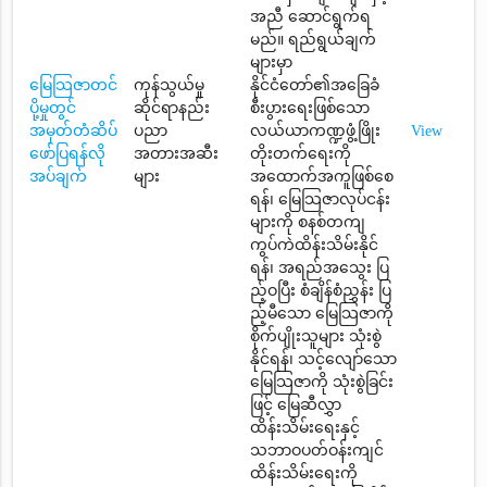
အညီ ဆောင်ရွက်ရ
မည်။ ရည်ရွယ်ချက်
များမှာ
မြေသြဇာတင်
ကုန်သွယ်မှု
နိုင်ငံတော်၏အခြေခံ
ပို့မှုတွင်
ဆိုင်ရာနည်း
စီးပွားရေးဖြစ်သော
အမှတ်တံဆိပ်
ပညာ
လယ်ယာကဏ္ဍဖွံ့ဖြိုး
View
ဖော်ပြရန်လို
အတားအဆီး
တိုးတက်ရေးကို
အပ်ချက်
များ
အထောက်အကူဖြစ်စေ
ရန်၊ မြေသြဇာလုပ်ငန်း
များကို စနစ်တကျ
ကွပ်ကဲထိန်းသိမ်းနိုင်
ရန်၊ အရည်အသွေး ပြ
ည့်ဝပြီး စံချိန်စံညွှန်း ပြ
ည့်မီသော မြေသြဇာကို
စိုက်ပျိုးသူများ သုံးစွဲ
နိုင်ရန်၊ သင့်လျော်သော
မြေသြဇာကို သုံးစွဲခြင်း
ဖြင့် မြေဆီလွှာ
ထိန်းသိမ်းရေးနှင့်
သဘာဝပတ်ဝန်းကျင်
ထိန်းသိမ်းရေးကို