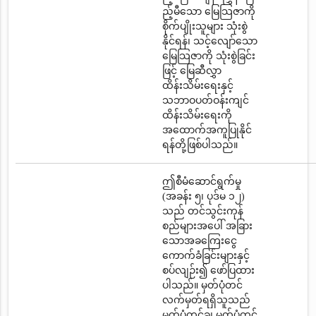
ည့်မီသော မြေသြဇာကို
စိုက်ပျိုးသူများ သုံးစွဲ
နိုင်ရန်၊ သင့်လျော်သော
မြေသြဇာကို သုံးစွဲခြင်း
ဖြင့် မြေဆီလွှာ
ထိန်းသိမ်းရေးနှင့်
သဘာဝပတ်ဝန်းကျင်
ထိန်းသိမ်းရေးကို
အထောက်အကူပြုနိုင်
ရန်တို့ဖြစ်ပါသည်။
ဤစီမံဆောင်ရွက်မှု
(အခန်း ၅၊ ပုဒ်မ ၁၂)
သည် တင်သွင်းကုန်
စည်များအပေါ် အခြား
သောအခကြေးငွေ
ကောက်ခံခြင်းများနှင့်
စပ်လျဉ်း၍ ဖော်ပြထား
ပါသည်။ မှတ်ပုံတင်
လက်မှတ်ရရှိသူသည်
မှတ်ပုံတင်ခ၊ မှတ်ပုံတင်