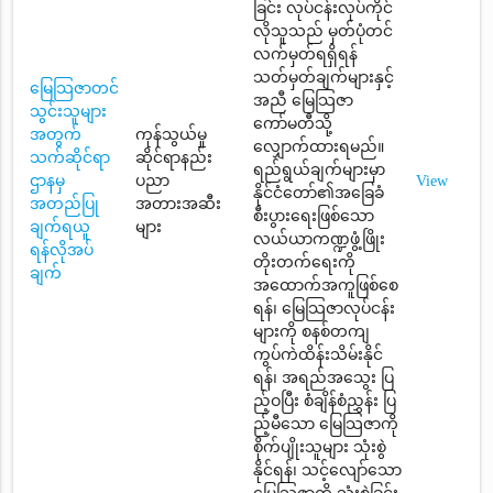
ခြင်း လုပ်ငန်းလုပ်ကိုင်
လိုသူသည် မှတ်ပုံတင်
လက်မှတ်ရရှိရန်
သတ်မှတ်ချက်များနှင့်
မြေသြဇာတင်
အညီ မြေသြဇာ
သွင်းသူများ
ကော်မတီသို့
အတွက်
ကုန်သွယ်မှု
လျှောက်ထားရမည်။
သက်ဆိုင်ရာ
ဆိုင်ရာနည်း
ရည်ရွယ်ချက်များမှာ
ဌာနမှ
ပညာ
View
နိုင်ငံတော်၏အခြေခံ
အတည်ပြု
အတားအဆီး
စီးပွားရေးဖြစ်သော
ချက်ရယူ
များ
လယ်ယာကဏ္ဍဖွံ့ဖြိုး
ရန်လိုအပ်
တိုးတက်ရေးကို
ချက်
အထောက်အကူဖြစ်စေ
ရန်၊ မြေသြဇာလုပ်ငန်း
များကို စနစ်တကျ
ကွပ်ကဲထိန်းသိမ်းနိုင်
ရန်၊ အရည်အသွေး ပြ
ည့်ဝပြီး စံချိန်စံညွှန်း ပြ
ည့်မီသော မြေသြဇာကို
စိုက်ပျိုးသူများ သုံးစွဲ
နိုင်ရန်၊ သင့်လျော်သော