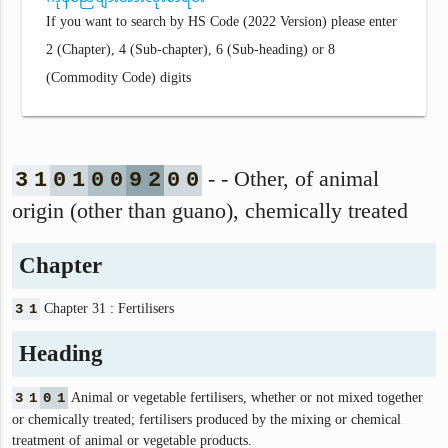
If you want to search by HS Code (2022 Version) please enter
2 (Chapter), 4 (Sub-chapter), 6 (Sub-heading) or 8
(Commodity Code) digits
- - Other, of animal
3
1
0
1
0
0
9
2
0
0
origin (other than guano), chemically treated
Chapter
3
1
Chapter 31 : Fertilisers
Heading
3
1
0
1
Animal or vegetable fertilisers, whether or not mixed together
or chemically treated; fertilisers produced by the mixing or chemical
treatment of animal or vegetable products.