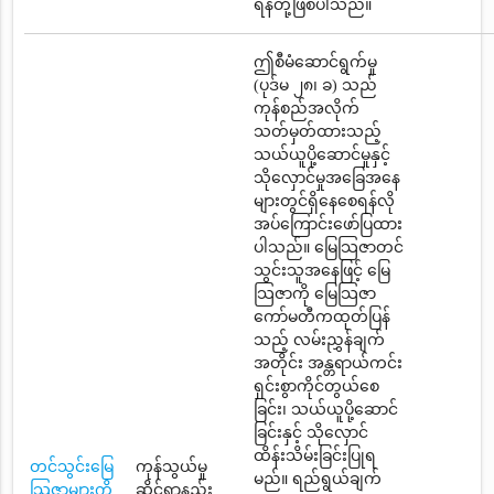
ရန်တို့ဖြစ်ပါသည်။
ဤစီမံဆောင်ရွက်မှု
(ပုဒ်မ ၂၈၊ ခ) သည်
ကုန်စည်အလိုက်
သတ်မှတ်ထားသည့်
သယ်ယူပို့ဆောင်မှုနှင့်
သိုလှောင်မှုအခြေအနေ
များတွင်ရှိနေစေရန်လို
အပ်ကြောင်းဖော်ပြထား
ပါသည်။ မြေသြဇာတင်
သွင်းသူအနေဖြင့် မြေ
သြဇာကို မြေသြဇာ
ကော်မတီကထုတ်ပြန်
သည့် လမ်းညွှန်ချက်
အတိုင်း အန္တရာယ်ကင်း
ရှင်းစွာကိုင်တွယ်စေ
ခြင်း၊ သယ်ယူပို့ဆောင်
ခြင်းနှင့် သိုလှောင်
ထိန်းသိမ်းခြင်းပြုရ
တင်သွင်းမြေ
ကုန်သွယ်မှု
မည်။ ရည်ရွယ်ချက်
သြဇာများကို
ဆိုင်ရာနည်း