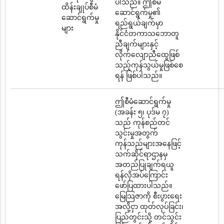
ပါသည်။ ဤစီမံ
ထိန်းချုပ်စီမံ
ဆောင်ရွက်မှု၏
ဆောင်ရွက်မှု
ရည်ရွယ်ချက်မှာ
များ
နိုင်ငံတကာသဘောတူ
ညီချက်များနှင့်
လိုက်လျောညီထွေဖြစ်
သည့်ကုန်သွယ်မှုဖြစ်စေ
ရန် ဖြစ်ပါသည်။
ဤစီမံဆောင်ရွက်မှု
(အခန်း ၅၊ ပုဒ်မ ၇)
သည် ကုန်စည်တင်
သွင်းမှုအတွက်
ကုန်သည်များအနေဖြင့်
သက်ဆိုင်ရာဌာနမှ
အတည်ပြုချက်ရယူ
ရန်လိုအပ်ကြောင်း
ဖော်ပြထားပါသည်။
မြေသြဇာကို စီးပွားရေး
အလို့ငှာ ထုတ်လုပ်ခြင်း၊
ပြည်တွင်းသို့ တင်သွင်း