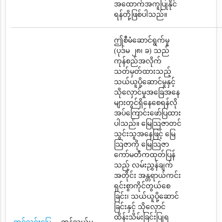
အထောက်အကူပြုနိုင်
ရန်တို့ဖြစ်ပါသည်။
ဤစီမံဆောင်ရွက်မှု
(ပုဒ်မ ၂၈၊ ခ) သည်
ကုန်စည်အလိုက်
သတ်မှတ်ထားသည့်
သယ်ယူပို့ဆောင်မှုနှင့်
သိုလှောင်မှုအခြေအနေ
များတွင်ရှိနေစေရန်လို
အပ်ကြောင်းဖော်ပြထား
ပါသည်။ မြေသြဇာတင်
သွင်းသူအနေဖြင့် မြေ
သြဇာကို မြေသြဇာ
ကော်မတီကထုတ်ပြန်
သည့် လမ်းညွှန်ချက်
အတိုင်း အန္တရာယ်ကင်း
ရှင်းစွာကိုင်တွယ်စေ
ခြင်း၊ သယ်ယူပို့ဆောင်
ခြင်းနှင့် သိုလှောင်
ထိန်းသိမ်းခြင်းပြုရ