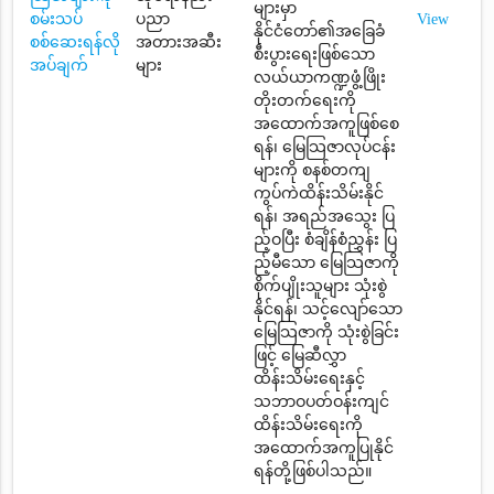
များမှာ
စမ်းသပ်
ပညာ
View
နိုင်ငံတော်၏အခြေခံ
စစ်ဆေးရန်လို
အတားအဆီး
စီးပွားရေးဖြစ်သော
အပ်ချက်
များ
လယ်ယာကဏ္ဍဖွံ့ဖြိုး
တိုးတက်ရေးကို
အထောက်အကူဖြစ်စေ
ရန်၊ မြေသြဇာလုပ်ငန်း
များကို စနစ်တကျ
ကွပ်ကဲထိန်းသိမ်းနိုင်
ရန်၊ အရည်အသွေး ပြ
ည့်ဝပြီး စံချိန်စံညွှန်း ပြ
ည့်မီသော မြေသြဇာကို
စိုက်ပျိုးသူများ သုံးစွဲ
နိုင်ရန်၊ သင့်လျော်သော
မြေသြဇာကို သုံးစွဲခြင်း
ဖြင့် မြေဆီလွှာ
ထိန်းသိမ်းရေးနှင့်
သဘာဝပတ်ဝန်းကျင်
ထိန်းသိမ်းရေးကို
အထောက်အကူပြုနိုင်
ရန်တို့ဖြစ်ပါသည်။