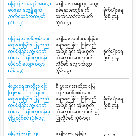
မြေသြဇာအရည်အသွေး
မြေသြဇာအရည်အသွေး
စစ်ဆေးတွေ့ရှိချက်
စစ်ဆေးတွေ့ရှိချက်
စိုက်ပျိုးရေး
သက်သေခံလက်မှတ်
သက်သေခံလက်မှတ်
ဦးစီးဌာန
(ပုံစံ-၁၇)
(ပုံစံ-၁၇)
မြေသြဇာပေါင်းစပ်ခြင်း၊
မြေသြဇာပေါင်းစပ်ခြင်း၊
ရောနှောခြင်း၊ ပြန်လည်
ရောနှောခြင်း၊ ပြန်လည်
ထုပ်ပိုးခြင်း သို့မဟုတ်
ထုပ်ပိုးခြင်း သို့မဟုတ်
စိုက်ပျိုးရေး
သိုလှောင်ခြင်းလုပ်ငန်း
သိုလှောင်ခြင်းလုပ်ငန်း
ဦးစီးဌာန
လိုင်စင် လျှောက်လွှာ
လိုင်စင် လျှောက်လွှာ
(ပုံစံ-၁၃)
(ပုံစံ-၁၃)
စီးပွားရေးအလို့ငှာ မြေ
စီးပွားရေးအလို့ငှာ မြေ
သြဇာပေါင်းစပ်ခြင်း၊
သြဇာပေါင်းစပ်ခြင်း၊
ရောနှောခြင်း၊ ပြန်လည်
ရောနှောခြင်း၊ ပြန်လည်
စိုက်ပျိုးရေး
ထုပ်ပိုးခြင်း သို့မဟုတ်
ထုပ်ပိုးခြင်း သို့မဟုတ်
ဦးစီးဌာန
သိုလှောင်ခြင်းလုပ်ငန်းခွ
သိုလှောင်ခြင်းလုပ်ငန်းခွင့်
င့်ပြုလိုင်စင် (ပုံစံ-၁၄)
ပြုလိုင်စင် (ပုံစံ-၁၄)
မြေသြဇာဖြန့်ဖြူး
မြေသြဇာဖြန့်ဖြူး