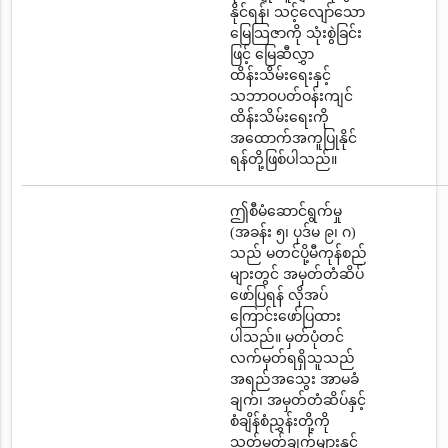
နိုင်ရန်၊ သင့်လျော်သော
မြေသြဇာကို သုံးစွဲခြင်း
ဖြင့် မြေဆီလွှာ
ထိန်းသိမ်းရေးနှင့်
သဘာဝပတ်ဝန်းကျင်
ထိန်းသိမ်းရေးကို
အထောက်အကူပြုနိုင်
ရန်တို့ဖြစ်ပါသည်။
ဤစီမံဆောင်ရွက်မှု
(အခန်း ၅၊ ပုဒ်မ ၉၊ ဂ)
သည် မတင်ပို့မီကုန်စည်
များတွင် အမှတ်တံဆိပ်
ဖော်ပြရန် လိုအပ်
ကြောင်းဖော်ပြထား
ပါသည်။ မှတ်ပုံတင်
လက်မှတ်ရရှိသူသည်
အရည်အသွေး အာမခံ
ချက်၊ အမှတ်တံဆိပ်နှင့်
စံချိန်စံညွှန်းတို့ကို
သတ်မှတ်ချက်များနှင့်