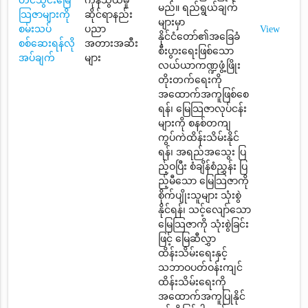
တင်သွင်းမြေ
ကုန်သွယ်မှု
မည်။ ရည်ရွယ်ချက်
သြဇာများကို
ဆိုင်ရာနည်း
များမှာ
စမ်းသပ်
ပညာ
View
နိုင်ငံတော်၏အခြေခံ
စစ်ဆေးရန်လို
အတားအဆီး
စီးပွားရေးဖြစ်သော
အပ်ချက်
များ
လယ်ယာကဏ္ဍဖွံ့ဖြိုး
တိုးတက်ရေးကို
အထောက်အကူဖြစ်စေ
ရန်၊ မြေသြဇာလုပ်ငန်း
များကို စနစ်တကျ
ကွပ်ကဲထိန်းသိမ်းနိုင်
ရန်၊ အရည်အသွေး ပြ
ည့်ဝပြီး စံချိန်စံညွှန်း ပြ
ည့်မီသော မြေသြဇာကို
စိုက်ပျိုးသူများ သုံးစွဲ
နိုင်ရန်၊ သင့်လျော်သော
မြေသြဇာကို သုံးစွဲခြင်း
ဖြင့် မြေဆီလွှာ
ထိန်းသိမ်းရေးနှင့်
သဘာဝပတ်ဝန်းကျင်
ထိန်းသိမ်းရေးကို
အထောက်အကူပြုနိုင်