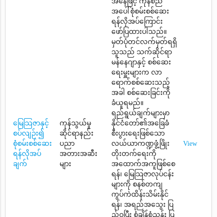
အနေဖြင့် ကုန်စည်
အပေါ်စုံစမ်းစစ်ဆေး
ရန်လိုအပ်ကြောင်း
ဖော်ပြထားပါသည်။
မှတ်ပုံတင်လက်မှတ်ရရှိ
သူသည် သက်ဆိုင်ရာ
မန်နေဂျာနှင့် စစ်ဆေး
ရေးမှူးများက လာ
ရောက်စစ်ဆေးသည့်
အခါ စစ်ဆေးခြင်းကို
ခံယူရမည်။
ရည်ရွယ်ချက်များမှာ
မြေသြဇာနှင့်
ကုန်သွယ်မှု
နိုင်ငံတော်၏အခြေခံ
စပ်လျဉ်း၍
ဆိုင်ရာနည်း
စီးပွားရေးဖြစ်သော
စုံစမ်းစစ်ဆေး
ပညာ
လယ်ယာကဏ္ဍဖွံ့ဖြိုး
View
ရန်လိုအပ်
အတားအဆီး
တိုးတက်ရေးကို
ချက်
များ
အထောက်အကူဖြစ်စေ
ရန်၊ မြေသြဇာလုပ်ငန်း
များကို စနစ်တကျ
ကွပ်ကဲထိန်းသိမ်းနိုင်
ရန်၊ အရည်အသွေး ပြ
ည့်ဝပြီး စံချိန်စံညွှန်း ပြ