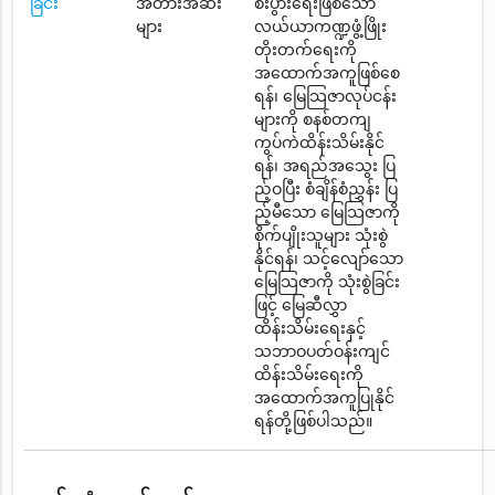
ခြင်း
အတားအဆီး
စီးပွားရေးဖြစ်သော
များ
လယ်ယာကဏ္ဍဖွံ့ဖြိုး
တိုးတက်ရေးကို
အထောက်အကူဖြစ်စေ
ရန်၊ မြေသြဇာလုပ်ငန်း
များကို စနစ်တကျ
ကွပ်ကဲထိန်းသိမ်းနိုင်
ရန်၊ အရည်အသွေး ပြ
ည့်ဝပြီး စံချိန်စံညွှန်း ပြ
ည့်မီသော မြေသြဇာကို
စိုက်ပျိုးသူများ သုံးစွဲ
နိုင်ရန်၊ သင့်လျော်သော
မြေသြဇာကို သုံးစွဲခြင်း
ဖြင့် မြေဆီလွှာ
ထိန်းသိမ်းရေးနှင့်
သဘာဝပတ်ဝန်းကျင်
ထိန်းသိမ်းရေးကို
အထောက်အကူပြုနိုင်
ရန်တို့ဖြစ်ပါသည်။