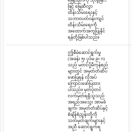
မြေသြဇာကို သုံးစွဲခြင်း
ဖြင့် မြေဆီလွှာ
ထိန်းသိမ်းရေးနှင့်
သဘာဝပတ်ဝန်းကျင်
ထိန်းသိမ်းရေးကို
အထောက်အကူပြုနိုင်
ရန်တို့ဖြစ်ပါသည်။
ဤစီမံဆောင်ရွက်မှု
(အခန်း ၅၊ ပုဒ်မ ၉၊ ဂ)
သည် မတင်ပို့မီကုန်စည်
များတွင် အမှတ်တံဆိပ်
ဖောပြရန် လိုအပ်
ကြောင်းဖော်ပြထား
ပါသည်။ မှတ်ပုံတင်
လက်မှတ်ရရှိသူသည်
အရည်အသွေး အာမခံ
ချက်၊ အမှတ်တံဆိပ်နှင့်
စံချိန်စံညွှန်းတို့ကို
သတ်မှတ်ချက်များနှင့်
အညီ ဆောင်ရွက်ရ