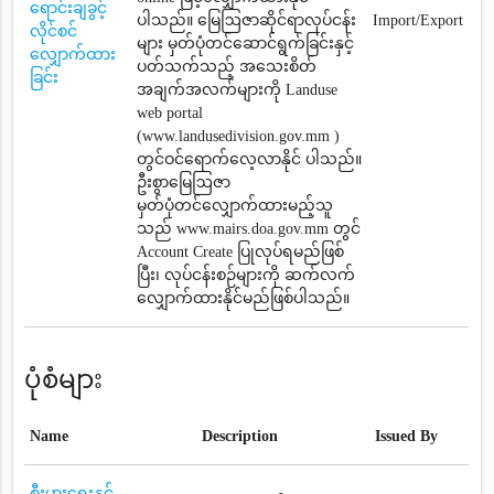
ရောင်းချခွင့်
ပါသည်။ မြေဩဇာဆိုင်ရာလုပ်ငန်း
Import/Export
လိုင်စင်
များ မှတ်ပုံတင်ဆောင်ရွက်ခြင်းနှင့်
လျှောက်ထား
ပတ်သက်သည့် အသေးစိတ်
ခြင်း
အချက်အလက်များကို Landuse
web portal
(www.landusedivision.gov.mm )
တွင်ဝင်ရောက်လေ့လာနိုင် ပါသည်။
ဦးစွာမြေဩဇာ
မှတ်ပုံတင်‌လျှောက်ထားမည့်သူ
သည် www.mairs.doa.gov.mm တွင်
Account Create ပြုလုပ်ရမည်ဖြစ်
ပြီး၊ လုပ်ငန်းစဉ်များကို ဆက်လက်
လျှောက်ထားနိုင်မည်ဖြစ်ပါသည်။
ပုံစံများ
Name
Description
Issued By
စီးပွားရေးနှင့်