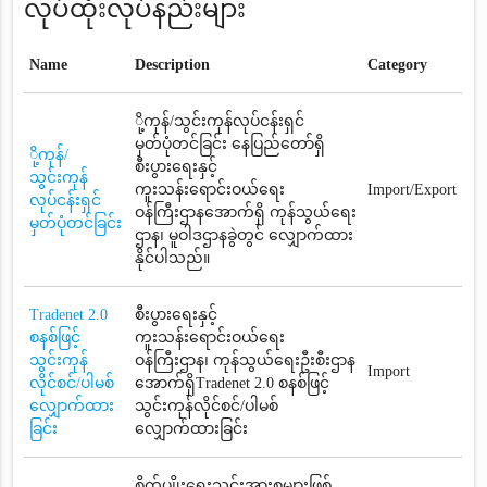
လုပ်ထုံးလုပ်နည်းများ
Name
Description
Category
ို့ကုန်/သွင်းကုန်လုပ်ငန်းရှင်
မှတ်ပုံတင်ခြင်း နေပြည်တော်ရှိ
ို့ကုန်/
စီးပွားရေးနှင့်
သွင်းကုန်
ကူးသန်းရောင်းဝယ်ရေး
Import/Export
လုပ်ငန်းရှင်
ဝန်ကြီးဌာနအောက်ရှိ ကုန်သွယ်ရေး
မှတ်ပုံတင်ခြင်း
ဌာန၊ မူဝါဒဌာနခွဲတွင် လျှောက်ထား
နိုင်ပါသည်။
Tradenet 2.0
စီးပွားရေးနှင့်
စနစ်ဖြင့်
ကူးသန်းရောင်းဝယ်ရေး
သွင်းကုန်
ဝန်ကြီးဌာန၊ ကုန်သွယ်ရေးဦးစီးဌာန
Import
လိုင်စင်/ပါမစ်
အောက်ရှိTradenet 2.0 စနစ်ဖြင့်
လျှောက်ထား
သွင်းကုန်လိုင်စင်/ပါမစ်
ခြင်း
လျှောက်ထားခြင်း
စိုက်ပျိုးရေးသွင်းအားစုများဖြစ်