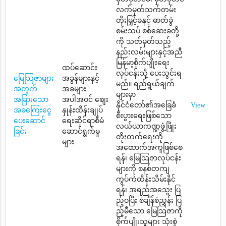
လက်မှတ်သက်တမ်း
တိုးမြှင့်ခနှင့် ဓာတ်ခွဲ
စမ်းသပ် စစ်ဆေးခတို့
ကို သတ်မှတ်သည့်
နည်းလမ်းများနှင့်အညီ
မြန်မာ့စိုက်ပျိုးရေး
ထပ်ဆောင်း
လုပ်ငန်းသို့ ပေးသွင်းရ
မြေသြဇာများ
အခွန်များနှင့်
မည်။ ရည်ရွယ်ချက်
အတွက်
အခများ
များမှာ
အခြားသော
အပါအဝင် စျေး
နိုင်ငံတော်၏အခြေခံ
View
အခကြေးငွေ
နှုန်းထိန်းချုပ်
စီးပွားရေးဖြစ်သော
ပေးဆောင်
ရေးဆိုင်ရာစီမံ
လယ်ယာကဏ္ဍဖွံ့ဖြိုး
ခြင်း
ဆောင်ရွက်မှု
တိုးတက်ရေးကို
များ
အထောက်အကူဖြစ်စေ
ရန်၊ မြေသြဇာလုပ်ငန်း
များကို စနစ်တကျ
ကွပ်ကဲထိန်းသိမ်းနိုင်
ရန်၊ အရည်အသွေး ပြ
ည့်ဝပြီး စံချိန်စံညွှန်း ပြ
ည့်မီသော မြေသြဇာကို
စိုက်ပျိုးသူများ သုံးစွဲ