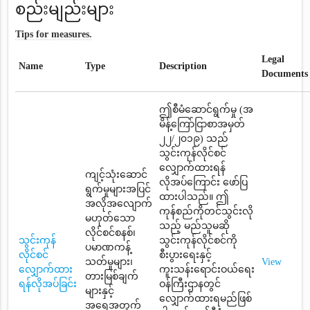
စည်းမျည်းများ
Tips for measures.
Legal
Name
Type
Description
Documents
ဤစီမံဆောင်ရွက်မှု (အ
မိန့်ကြော်ငြာစာအမှတ်
၂၂/၂၀၁၉) သည်
သွင်းကုန်လိုင်စင်
လျှောက်ထားရန်
ကျင့်သုံးဆောင်
လိုအပ်ကြောင်း ဖော်ပြ
ရွက်မှုများအပြင်
ထားပါသည်။ ဤ
အလိုအလျောက်
ကုန်စည်ကိုတင်သွင်းလို
မဟုတ်သော
သည့် မည်သူမဆို
လိုင်စင်စနစ်၊
သွင်းကုန်
သွင်းကုန်လိုင်စင်ကို
ပမာဏကန့်
လိုင်စင်
စီးပွားရေးနှင့်
သတ်မှုများ၊
View
လျှောက်ထား
ကူးသန်းရောင်းဝယ်ရေး
တားမြစ်ချက်
ရန်လိုအပ်ခြင်း
ဝန်ကြီးဌာနတွင်
များနှင့်
လျှောက်ထားရမည်ဖြစ်
အရေအတွက်