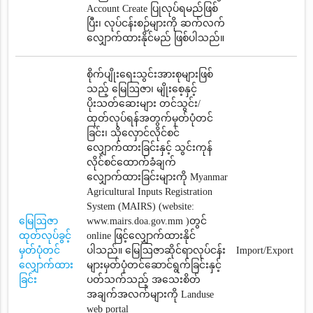
Account Create ပြုလုပ်ရမည်ဖြစ်
ပြီး၊ လုပ်ငန်းစဉ်များကို ဆက်လက်
လျှောက်ထားနိုင်မည် ဖြစ်ပါသည်။
စိုက်ပျိုးရေးသွင်းအားစုများဖြစ်
သည့် မြေဩဇာ၊ မျိုးစေ့နှင့်
ပိုးသတ်ဆေးများ တင်သွင်း/
ထုတ်လုပ်ရန်အတွက်မှတ်ပုံတင်
ခြင်း၊ သိုလှောင်လိုင်စင်
လျှောက်ထားခြင်းနှင့် သွင်းကုန်
လိုင်စင်ထောက်ခံချက်‌
လျှောက်ထားခြင်းများကို Myanmar
Agricultural Inputs Registration
System (MAIRS) (website:
မြေဩဇာ
www.mairs.doa.gov.mm )တွင်
ထုတ်လုပ်ခွင့်
online ဖြင့်လျှောက်ထားနိုင်
မှတ်ပုံတင်
ပါသည်။ မြေဩဇာဆိုင်ရာလုပ်ငန်း
Import/Export
လျှောက်ထား
များမှတ်ပုံတင်ဆောင်ရွက်ခြင်းနှင့်
ခြင်း
ပတ်သက်သည့် အသေးစိတ်
အချက်အလက်များကို Landuse
web portal