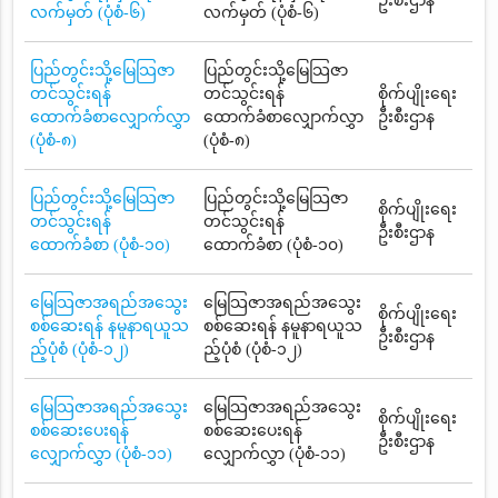
ဦးစီးဌာန
လက်မှတ် (ပုံစံ-၆)
လက်မှတ် (ပုံစံ-၆)
ပြည်တွင်းသို့မြေသြဇာ
ပြည်တွင်းသို့မြေသြဇာ
တင်သွင်းရန်
တင်သွင်းရန်
စိုက်ပျိုးရေး
ထောက်ခံစာလျှောက်လွှာ
ထောက်ခံစာလျှောက်လွှာ
ဦးစီးဌာန
(ပုံစံ-၈)
(ပုံစံ-၈)
ပြည်တွင်းသို့မြေသြဇာ
ပြည်တွင်းသို့မြေသြဇာ
စိုက်ပျိုးရေး
တင်သွင်းရန်
တင်သွင်းရန်
ဦးစီးဌာန
ထောက်ခံစာ (ပုံစံ-၁၀)
ထောက်ခံစာ (ပုံစံ-၁၀)
မြေသြဇာအရည်အသွေး
မြေသြဇာအရည်အသွေး
စိုက်ပျိုးရေး
စစ်ဆေးရန် နမူနာရယူသ
စစ်ဆေးရန် နမူနာရယူသ
ဦးစီးဌာန
ည့်ပုံစံ (ပုံစံ-၁၂)
ည့်ပုံစံ (ပုံစံ-၁၂)
မြေသြဇာအရည်အသွေး
မြေသြဇာအရည်အသွေး
စိုက်ပျိုးရေး
စစ်ဆေးပေးရန်
စစ်ဆေးပေးရန်
ဦးစီးဌာန
လျှောက်လွှာ (ပုံစံ-၁၁)
လျှောက်လွှာ (ပုံစံ-၁၁)