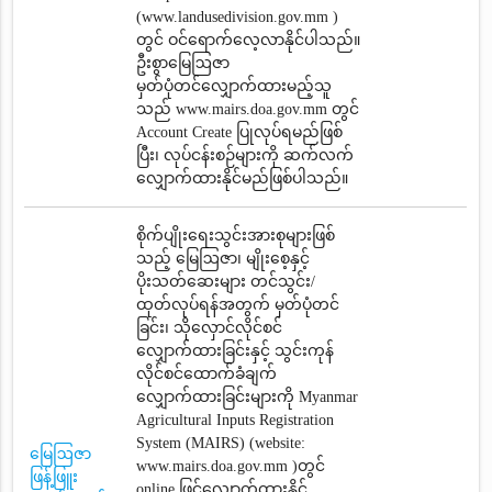
(www.landusedivision.gov.mm )
တွင် ဝင်ရောက်လေ့လာနိုင်ပါသည်။
ဦးစွာမြေဩဇာ
မှတ်ပုံတင်‌လျှောက်ထားမည့်သူ
သည် www.mairs.doa.gov.mm တွင်
Account Create ပြုလုပ်ရမည်ဖြစ်
ပြီး၊ လုပ်ငန်းစဉ်များကို ဆက်လက်
လျှောက်ထားနိုင်မည်ဖြစ်ပါသည်။
စိုက်ပျိုးရေးသွင်းအားစုများဖြစ်
သည့် မြေဩဇာ၊ မျိုးစေ့နှင့်
ပိုးသတ်ဆေးများ တင်သွင်း/
ထုတ်လုပ်ရန်အတွက် မှတ်ပုံတင်
ခြင်း၊ သိုလှောင်လိုင်စင်
လျှောက်ထားခြင်းနှင့် သွင်းကုန်
လိုင်စင်ထောက်ခံချက်‌
လျှောက်ထားခြင်းများကို Myanmar
Agricultural Inputs Registration
System (MAIRS) (website:
မြေဩဇာ
www.mairs.doa.gov.mm )တွင်
ဖြန့်ဖြူး
online ဖြင့်လျှောက်ထားနိုင်