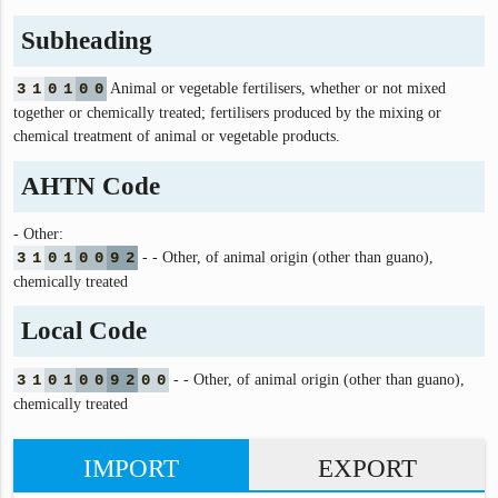
Subheading
3
1
0
1
0
0
Animal or vegetable fertilisers, whether or not mixed
together or chemically treated; fertilisers produced by the mixing or
chemical treatment of animal or vegetable products.
AHTN Code
- Other:
3
1
0
1
0
0
9
2
- - Other, of animal origin (other than guano),
chemically treated
Local Code
3
1
0
1
0
0
9
2
0
0
- - Other, of animal origin (other than guano),
chemically treated
IMPORT
EXPORT