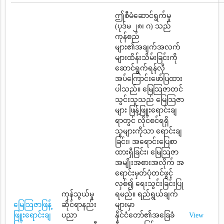
ဤစီမံဆောင်ရွက်မှု
(ပုဒ်မ ၂၈၊ ဂ) သည်
ကုန်စည်
များ၏အချက်အလက်
များထိန်းသိမ်းခြင်းကို
ဆောင်ရွက်ရန်လို
အပ်ကြောင်းဖော်ပြထား
ပါသည်။ မြေသြဇာတင်
သွင်းသူသည် မြေသြဇာ
များ ဖြန့်ဖြူးရောင်းချ
ရာတွင် လိုင်စင်ရရှိ
သူများကိုသာ ရောင်းချ
ခြင်း၊ အရောင်းပြေစာ
ထားရှိခြင်း၊ မြေသြဇာ
အမျိုးအစားအလိုက် အ
ရောင်းမှတ်ပုံတင်ဖွင့်
လှစ်၍ ရေးသွင်းခြင်းပြု
ကုန်သွယ်မှု
ရမည်။ ရည်ရွယ်ချက်
မြေသြဇာဖြန့်
ဆိုင်ရာနည်း
များမှာ
ဖြူးရောင်းချ
ပညာ
နိုင်ငံတော်၏အခြေခံ
View