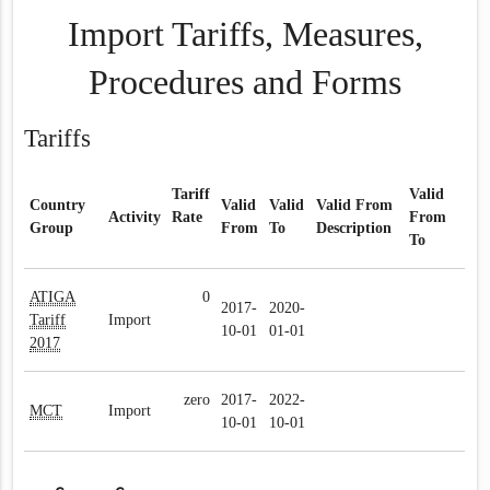
Import Tariffs, Measures,
Procedures and Forms
Tariffs
Tariff
Valid
Country
Valid
Valid
Valid From
Activity
Rate
From
Group
From
To
Description
To
ATIGA
0
2017-
2020-
Tariff
Import
10-01
01-01
2017
zero
2017-
2022-
MCT
Import
10-01
10-01