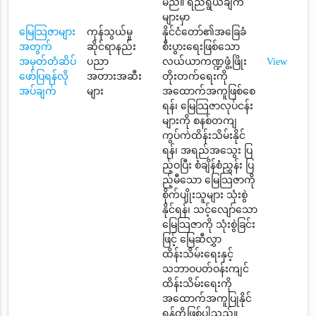
မည်။ ရည်ရွယ်ချက်
များမှာ
မြေသြဇာများ
ကုန်သွယ်မှု
နိုင်ငံတော်၏အခြေခံ
အတွက်
ဆိုင်ရာနည်း
စီးပွားရေးဖြစ်သော
အမှတ်တံဆိပ်
ပညာ
လယ်ယာကဏ္ဍဖွံ့ဖြိုး
View
ဖော်ပြရန်လို
အတားအဆီး
တိုးတက်ရေးကို
အပ်ချက်
များ
အထောက်အကူဖြစ်စေ
ရန်၊ မြေသြဇာလုပ်ငန်း
များကို စနစ်တကျ
ကွပ်ကဲထိန်းသိမ်းနိုင်
ရန်၊ အရည်အသွေး ပြ
ည့်ဝပြီး စံချိန်စံညွှန်း ပြ
ည့်မီသော မြေသြဇာကို
စိုက်ပျိုးသူများ သုံးစွဲ
နိုင်ရန်၊ သင့်လျော်သော
မြေသြဇာကို သုံးစွဲခြင်း
ဖြင့် မြေဆီလွှာ
ထိန်းသိမ်းရေးနှင့်
သဘာဝပတ်ဝန်းကျင်
ထိန်းသိမ်းရေးကို
အထောက်အကူပြုနိုင်
ရန်တို့ဖြစ်ပါသည်။