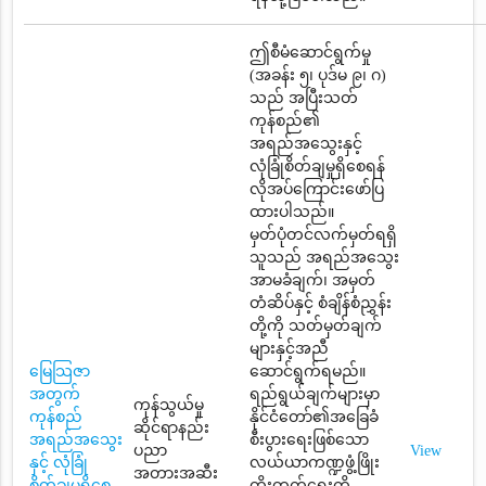
ဤစီမံဆောင်ရွက်မှု
(အခန်း ၅၊ ပုဒ်မ ၉၊ ဂ)
သည် အပြီးသတ်
ကုန်စည်၏
အရည်အသွေးနှင့်
လုံခြုံစိတ်ချမှုရှိစေရန်
လိုအပ်ကြောင်းဖော်ပြ
ထားပါသည်။
မှတ်ပုံတင်လက်မှတ်ရရှိ
သူသည် အရည်အသွေး
အာမခံချက်၊ အမှတ်
တံဆိပ်နှင့် စံချိန်စံညွှန်း
တို့ကို သတ်မှတ်ချက်
များနှင့်အညီ
မြေသြဇာ
ဆောင်ရွက်ရမည်။
အတွက်
ရည်ရွယ်ချက်များမှာ
ကုန်သွယ်မှု
ကုန်စည်
နိုင်ငံတော်၏အခြေခံ
ဆိုင်ရာနည်း
အရည်အသွေး
စီးပွားရေးဖြစ်သော
ပညာ
View
နှင့် လုံခြုံ
လယ်ယာကဏ္ဍဖွံ့ဖြိုး
အတားအဆီး
စိတ်ချမှုရှိစေ
တိုးတက်ရေးကို