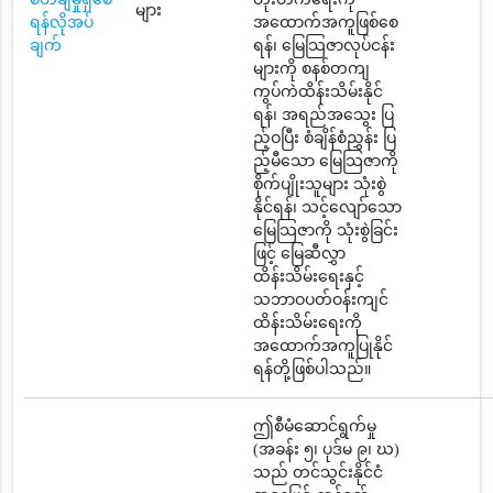
များ
ရန်လိုအပ်
အထောက်အကူဖြစ်စေ
ချက်
ရန်၊ မြေသြဇာလုပ်ငန်း
များကို စနစ်တကျ
ကွပ်ကဲထိန်းသိမ်းနိုင်
ရန်၊ အရည်အသွေး ပြ
ည့်ဝပြီး စံချိန်စံညွှန်း ပြ
ည့်မီသော မြေသြဇာကို
စိုက်ပျိုးသူများ သုံးစွဲ
နိုင်ရန်၊ သင့်လျော်သော
မြေသြဇာကို သုံးစွဲခြင်း
ဖြင့် မြေဆီလွှာ
ထိန်းသိမ်းရေးနှင့်
သဘာဝပတ်ဝန်းကျင်
ထိန်းသိမ်းရေးကို
အထောက်အကူပြုနိုင်
ရန်တို့ဖြစ်ပါသည်။
ဤစီမံဆောင်ရွက်မှု
(အခန်း ၅၊ ပုဒ်မ ၉၊ ဃ)
သည် တင်သွင်းနိုင်ငံ