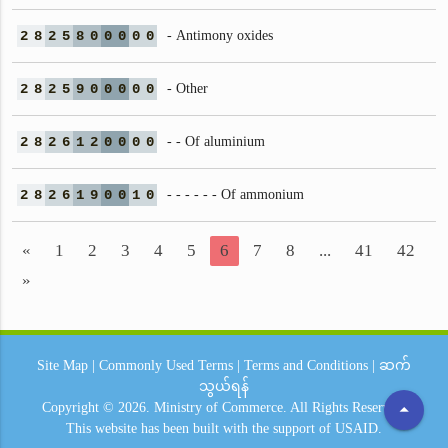
2
8
2
5
8
0
0
0
0
0
- Antimony oxides
2
8
2
5
9
0
0
0
0
0
- Other
2
8
2
6
1
2
0
0
0
0
- - Of aluminium
2
8
2
6
1
9
0
0
1
0
- - - - - - Of ammonium
«
1
2
3
4
5
6
7
8
...
41
42
»
Site Map
|
Commonly Used Terms
|
Terms and Conditions
|
ဆက်
သွယ်ရန်
arrow_drop_up
Copyright © 2026.
Ministry of Commerce.
All Rights Reserved.
This website has been built with the support of
USAID.