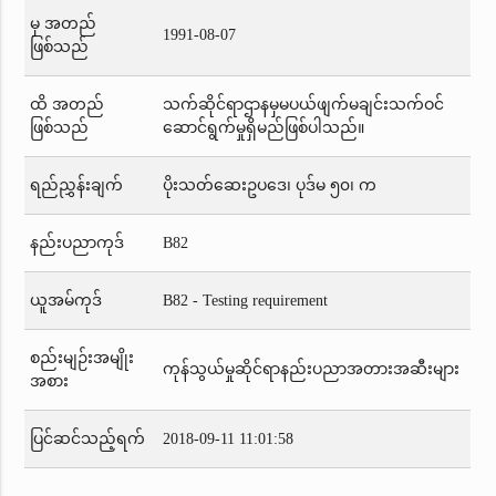
မှ အတည်
1991-08-07
ဖြစ်သည်
ထိ အတည်
သက်ဆိုင်ရာဌာနမှမပယ်ဖျက်မချင်းသက်ဝင်
ဖြစ်သည်
ဆောင်ရွက်မှုရှိမည်ဖြစ်ပါသည်။
ရည်ညွှန်းချက်
ပိုးသတ်ဆေးဥပဒေ၊ ပုဒ်မ ၅၀၊ က
နည်းပညာကုဒ်
B82
ယူအမ်ကုဒ်
B82 - Testing requirement
စည်းမျဉ်းအမျိုး
ကုန်သွယ်မှုဆိုင်ရာနည်းပညာအတားအဆီးများ
အစား
ပြင်ဆင်သည့်ရက်
2018-09-11 11:01:58