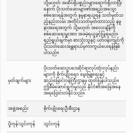
သို့မဟုတ် အဆိပ်ရှိပစ္စည်းများရောက်ရှိလာပြီး
နောက် ပိုးသတ်ဆေးများ၏အရည်အသွေး
စစ်ဆေးရန်အတွက် နမူနာရယူရန် သတ်မှတ်သ
ည့်နည်းလမ်း အတိုင်းသတ်မှတ်ထားသည့် နမူ
နာအရေအတွက် သို့မဟုတ် အလေးချိန်ကို
စစ်ဆေးရေးမှူးအား အခမဲ့ရယူခွင့်ပြုရမည်။
ရည်ရွယ်ချက်မှာ စားသုံးသူနှင့် ပတ်ဝန်းကျင်ကို
ပိုးသတ်ဆေးအန္တရာယ်မှကာကွယ်ပေးရန်ဖြစ်
ပါသည်။
ပိုးသတ်ဆေးဥပဒေဆိုင်ရာလုပ်ထုံးလုပ်နည်း
များကို စိုက်ပျိုးရေး၊ မွေးမြူရေးနှင့်
မှတ်ချက်များ
ဆည်မြောင်းဝန်ကြီးဌာနမှ ထုတ်ပြန်ပါသည်။
ဤစီမံဆောင်ရွက်မှုသည် နိုင်ငံ၏အခြေအနေ
အရပြောင်းလဲနိုင်သည်။
အဖွဲ့အစည်း
စိုက်ပျိုးရေးဦးစီးဌာန
ပို့ကုန်/သွင်းကုန်
သွင်းကုန်