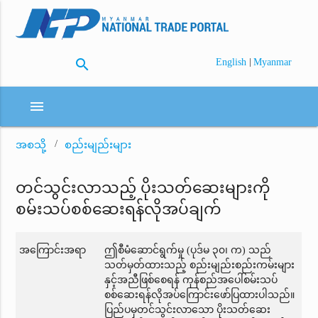
search
|
English
Myanmar
menu
အစသို့
စည်းမျည်းများ
တင်သွင်းလာသည့် ပိုးသတ်ဆေးများကို
စမ်းသပ်စစ်ဆေးရန်လိုအပ်ချက်
အကြောင်းအရာ
ဤစီမံဆောင်ရွက်မှု (ပုဒ်မ ၃၀၊ က) သည်
သတ်မှတ်ထားသည့် စည်းမျည်းစည်းကမ်းများ
နှင့်အညီဖြစ်စေရန် ကုန်စည်အပေါ်စမ်းသပ်
စစ်ဆေးရန်လိုအပ်ကြောင်းဖော်ပြထားပါသည်။
ပြည်ပမှတင်သွင်းလာသော ပိုးသတ်ဆေး