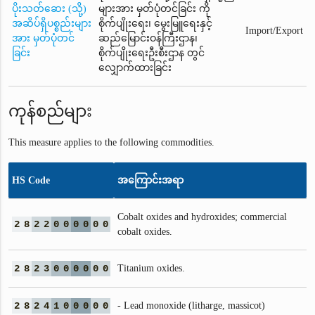
ပိုးသတ်ဆေး (သို့)
များအား မှတ်ပုံတင်ခြင်း ကို
အဆိပ်ရှိပစ္စည်းများ
စိုက်ပျိုးရေး၊ မွေးမြူရေးနှင့်
Import/Export
အား မှတ်ပုံတင်
ဆည်မြောင်းဝန်ကြီးဌာန၊
ခြင်း
စိုက်ပျိုးရေးဦးစီးဌာန တွင်
လျှောက်ထားခြင်း
ကုန်စည်များ
This measure applies to the following commodities.
HS Code
အကြောင်းအရာ
Cobalt oxides and hydroxides; commercial
2
8
2
2
0
0
0
0
0
0
cobalt oxides.
2
8
2
3
0
0
0
0
0
0
Titanium oxides.
2
8
2
4
1
0
0
0
0
0
- Lead monoxide (litharge, massicot)