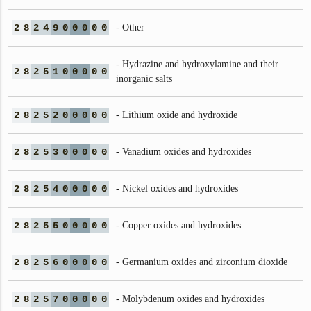
2
8
2
4
9
0
0
0
0
0
- Other
- Hydrazine and hydroxylamine and their
2
8
2
5
1
0
0
0
0
0
inorganic salts
2
8
2
5
2
0
0
0
0
0
- Lithium oxide and hydroxide
2
8
2
5
3
0
0
0
0
0
- Vanadium oxides and hydroxides
2
8
2
5
4
0
0
0
0
0
- Nickel oxides and hydroxides
2
8
2
5
5
0
0
0
0
0
- Copper oxides and hydroxides
2
8
2
5
6
0
0
0
0
0
- Germanium oxides and zirconium dioxide
2
8
2
5
7
0
0
0
0
0
- Molybdenum oxides and hydroxides