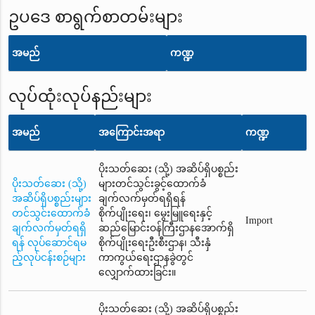
ဥပဒေ စာရွက်စာတမ်းများ
အမည်
ကဏ္ဍ
လုပ်ထုံးလုပ်နည်းများ
အမည်
အကြောင်းအရာ
ကဏ္ဍ
ပိုးသတ်ဆေး (သို့) အဆိပ်ရှိပစ္စည်း
ပိုးသတ်ဆေး (သို့)
များတင်သွင်းခွင့်ထောက်ခံ
အဆိပ်ရှိပစ္စည်းများ
ချက်လက်မှတ်ရရှိရန်
တင်သွင်းထောက်ခံ
စိုက်ပျိုးရေး၊ မွေးမြူရေးနှင့်
Import
ချက်လက်မှတ်ရရှိ
ဆည်မြောင်းဝန်ကြီးဌာနအောက်ရှိ
ရန် လုပ်ဆောင်ရမ
စိုက်ပျိုးရေးဦးစီးဌာန၊ သီးနှံ
ည့်လုပ်ငန်းစဉ်များ
ကာကွယ်ရေးဌာနခွဲတွင်
လျှောက်ထားခြင်း။
ပိုးသတ်ဆေး (သို့) အဆိပ်ရှိပစ္စည်း