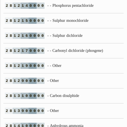
2
8
1
2
1
4
0
0
0
0
- - Phosphorus pentachloride
2
8
1
2
1
5
0
0
0
0
- - Sulphur monochloride
2
8
1
2
1
6
0
0
0
0
- - Sulphur dichloride
2
8
1
2
1
7
0
0
0
0
- - Carbonyl dichloride (phosgene)
2
8
1
2
1
9
0
0
0
0
- - Other
2
8
1
2
9
0
0
0
0
0
- Other
2
8
1
3
1
0
0
0
0
0
- Carbon disulphide
2
8
1
3
9
0
0
0
0
0
- Other
2
8
1
4
1
0
0
0
0
0
- Anhydrous ammonia