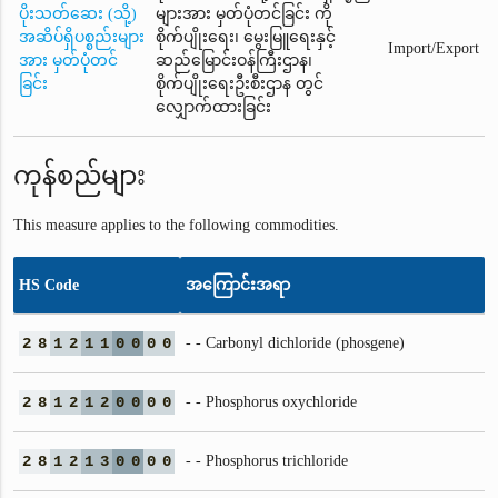
ပိုးသတ်ဆေး (သို့)
များအား မှတ်ပုံတင်ခြင်း ကို
အဆိပ်ရှိပစ္စည်းများ
စိုက်ပျိုးရေး၊ မွေးမြူရေးနှင့်
Import/Export
အား မှတ်ပုံတင်
ဆည်မြောင်းဝန်ကြီးဌာန၊
ခြင်း
စိုက်ပျိုးရေးဦးစီးဌာန တွင်
လျှောက်ထားခြင်း
ကုန်စည်များ
This measure applies to the following commodities.
HS Code
အကြောင်းအရာ
2
8
1
2
1
1
0
0
0
0
- - Carbonyl dichloride (phosgene)
2
8
1
2
1
2
0
0
0
0
- - Phosphorus oxychloride
2
8
1
2
1
3
0
0
0
0
- - Phosphorus trichloride