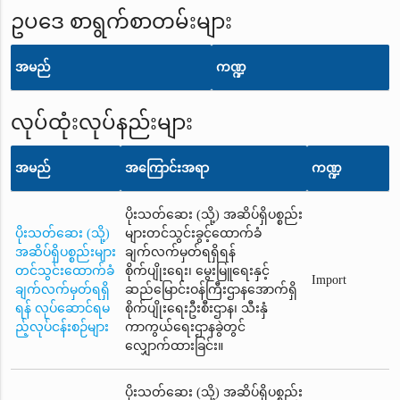
ဥပဒေ စာရွက်စာတမ်းများ
အမည်
ကဏ္ဍ
လုပ်ထုံးလုပ်နည်းများ
အမည်
အကြောင်းအရာ
ကဏ္ဍ
ပိုးသတ်ဆေး (သို့) အဆိပ်ရှိပစ္စည်း
ပိုးသတ်ဆေး (သို့)
များတင်သွင်းခွင့်ထောက်ခံ
အဆိပ်ရှိပစ္စည်းများ
ချက်လက်မှတ်ရရှိရန်
တင်သွင်းထောက်ခံ
စိုက်ပျိုးရေး၊ မွေးမြူရေးနှင့်
Import
ချက်လက်မှတ်ရရှိ
ဆည်မြောင်းဝန်ကြီးဌာနအောက်ရှိ
ရန် လုပ်ဆောင်ရမ
စိုက်ပျိုးရေးဦးစီးဌာန၊ သီးနှံ
ည့်လုပ်ငန်းစဉ်များ
ကာကွယ်ရေးဌာနခွဲတွင်
လျှောက်ထားခြင်း။
ပိုးသတ်ဆေး (သို့) အဆိပ်ရှိပစ္စည်း