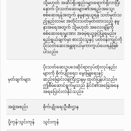
သို့မဟုတ် အဆိပ်ရှိပစ္စည်းများရောက်ရှိလာပြီး
နောက် ပိုးသတ်ဆေးများ၏အရည်အသွေး
စစ်ဆေးရန်အတွက် နမူနာရယူရန် သတ်မှတ်သ
ည့်နည်းလမ်း အတိုင်းသတ်မှတ်ထားသည့် နမူ
နာအရေအတွက် သို့မဟုတ် အလေးချိန်ကို
စစ်ဆေးရေးမှူးအား အခမဲ့ရယူခွင့်ပြုရမည်။
ရည်ရွယ်ချက်မှာ စားသုံးသူနှင့် ပတ်ဝန်းကျင်ကို
ပိုးသတ်ဆေးအန္တရာယ်မှကာကွယ်ပေးရန်ဖြစ်
ပါသည်။
ပိုးသတ်ဆေးဥပဒေဆိုင်ရာလုပ်ထုံးလုပ်နည်း
များကို စိုက်ပျိုးရေး၊ မွေးမြူရေးနှင့်
မှတ်ချက်များ
ဆည်မြောင်းဝန်ကြီးဌာနမှ ထုတ်ပြန်ပါသည်။
ဤစီမံဆောင်ရွက်မှုသည် နိုင်ငံ၏အခြေအနေ
အရပြောင်းလဲနိုင်သည်။
အဖွဲ့အစည်း
စိုက်ပျိုးရေးဦးစီးဌာန
ပို့ကုန်/သွင်းကုန်
သွင်းကုန်