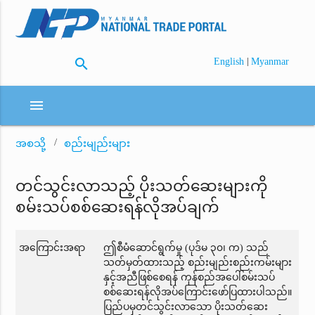
search
|
English
Myanmar
menu
အစသို့
စည်းမျည်းများ
တင်သွင်းလာသည့် ပိုးသတ်ဆေးများကို
စမ်းသပ်စစ်ဆေးရန်လိုအပ်ချက်
အကြောင်းအရာ
ဤစီမံဆောင်ရွက်မှု (ပုဒ်မ ၃၀၊ က) သည်
သတ်မှတ်ထားသည့် စည်းမျည်းစည်းကမ်းများ
နှင့်အညီဖြစ်စေရန် ကုန်စည်အပေါ်စမ်းသပ်
စစ်ဆေးရန်လိုအပ်ကြောင်းဖော်ပြထားပါသည်။
ပြည်ပမှတင်သွင်းလာသော ပိုးသတ်ဆေး