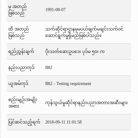
မှ အတည်
1991-08-07
ဖြစ်သည်
ထိ အတည်
သက်ဆိုင်ရာဌာနမှမပယ်ဖျက်မချင်းသက်ဝင်
ဖြစ်သည်
ဆောင်ရွက်မှုရှိမည်ဖြစ်ပါသည်။
ရည်ညွှန်းချက်
ပိုးသတ်ဆေးဥပဒေ၊ ပုဒ်မ ၅၀၊ က
နည်းပညာကုဒ်
B82
ယူအမ်ကုဒ်
B82 - Testing requirement
စည်းမျဉ်းအမျိုး
ကုန်သွယ်မှုဆိုင်ရာနည်းပညာအတားအဆီးများ
အစား
ပြင်ဆင်သည့်ရက်
2018-09-11 11:01:58