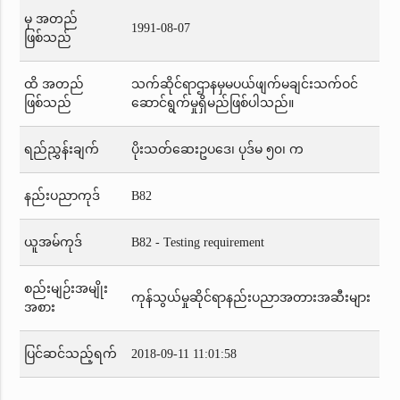
မှ အတည်
1991-08-07
ဖြစ်သည်
ထိ အတည်
သက်ဆိုင်ရာဌာနမှမပယ်ဖျက်မချင်းသက်ဝင်
ဖြစ်သည်
ဆောင်ရွက်မှုရှိမည်ဖြစ်ပါသည်။
ရည်ညွှန်းချက်
ပိုးသတ်ဆေးဥပဒေ၊ ပုဒ်မ ၅၀၊ က
နည်းပညာကုဒ်
B82
ယူအမ်ကုဒ်
B82 - Testing requirement
စည်းမျဉ်းအမျိုး
ကုန်သွယ်မှုဆိုင်ရာနည်းပညာအတားအဆီးများ
အစား
ပြင်ဆင်သည့်ရက်
2018-09-11 11:01:58