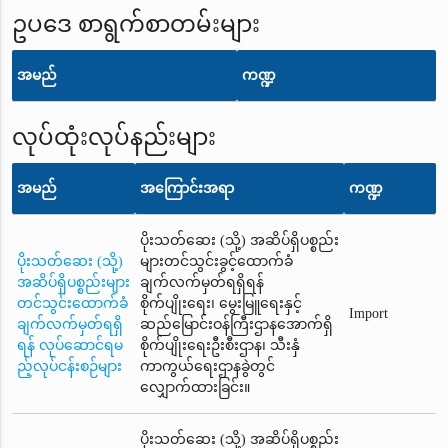
ဥပဒေ စာရွက်စာတမ်းများ
အမည်
ကဏ္ဍ
လုပ်ထုံးလုပ်နည်းများ
အမည်
အကြောင်းအရာ
ကဏ္ဍ
ပိုးသတ်ဆေး (သို့) အဆိပ်ရှိပစ္စည်း
ပိုးသတ်ဆေး (သို့)
များတင်သွင်းခွင့်ထောက်ခံ
အဆိပ်ရှိပစ္စည်းများ
ချက်လက်မှတ်ရရှိရန်
တင်သွင်းထောက်ခံ
စိုက်ပျိုးရေး၊ မွေးမြူရေးနှင့်
Import
ချက်လက်မှတ်ရရှိ
ဆည်မြောင်းဝန်ကြီးဌာနအောက်ရှိ
ရန် လုပ်ဆောင်ရမ
စိုက်ပျိုးရေးဦးစီးဌာန၊ သီးနှံ
ည့်လုပ်ငန်းစဉ်များ
ကာကွယ်ရေးဌာနခွဲတွင်
လျှောက်ထားခြင်း။
ပိုးသတ်ဆေး (သို့) အဆိပ်ရှိပစ္စည်း