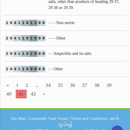
salts, other than products of heading 29.37,
29.38 or 29.39.
2
9
4
1
1
0
1
1
0
0
- - - Non-sterile
2
9
4
1
1
0
1
9
0
0
- - - Other
2
9
4
1
1
0
2
0
0
0
- - Ampicillin and its salts
2
9
4
1
1
0
9
0
0
0
- - Other
«
1
2
...
34
35
36
37
38
39
40
41
42
»
Site Map
|
Commonly Used Terms
|
Terms and Conditions
|
ဆက်
သွယ်ရန်