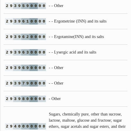
2
9
3
9
5
9
0
0
0
0
- - Other
2
9
3
9
6
1
0
0
0
0
- - Ergometrine (INN) and its salts
2
9
3
9
6
2
0
0
0
0
- - Ergotamine(INN) and its salts
2
9
3
9
6
3
0
0
0
0
- - Lysergic acid and its salts
2
9
3
9
6
9
0
0
0
0
- - Other
2
9
3
9
7
9
0
0
0
0
- - Other
2
9
3
9
8
0
0
0
0
0
- Other
Sugars, chemically pure, other than sucrose,
lactose, maltose, glucose and fructose; sugar
2
9
4
0
0
0
0
0
0
0
ethers, sugar acetals and sugar esters, and their