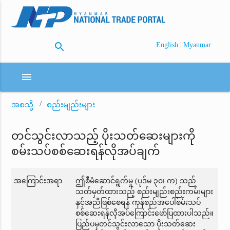
search
|
English
Myanmar
menu
အစသို့
စည်းမျည်းများ
တင်သွင်းလာသည့် ပိုးသတ်ဆေးများကို
စမ်းသပ်စစ်ဆေးရန်လိုအပ်ချက်
အကြောင်းအရာ
ဤစီမံဆောင်ရွက်မှု (ပုဒ်မ ၃၀၊ က) သည်
သတ်မှတ်ထားသည့် စည်းမျည်းစည်းကမ်းများ
နှင့်အညီဖြစ်စေရန် ကုန်စည်အပေါ်စမ်းသပ်
စစ်ဆေးရန်လိုအပ်ကြောင်းဖော်ပြထားပါသည်။
ပြည်ပမှတင်သွင်းလာသော ပိုးသတ်ဆေး