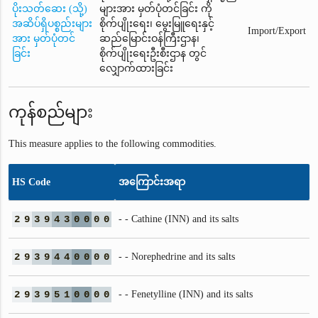
ပိုးသတ်ဆေး (သို့)
များအား မှတ်ပုံတင်ခြင်း ကို
အဆိပ်ရှိပစ္စည်းများ
စိုက်ပျိုးရေး၊ မွေးမြူရေးနှင့်
Import/Export
အား မှတ်ပုံတင်
ဆည်မြောင်းဝန်ကြီးဌာန၊
ခြင်း
စိုက်ပျိုးရေးဦးစီးဌာန တွင်
လျှောက်ထားခြင်း
ကုန်စည်များ
This measure applies to the following commodities.
HS Code
အကြောင်းအရာ
2
9
3
9
4
3
0
0
0
0
- - Cathine (INN) and its salts
2
9
3
9
4
4
0
0
0
0
- - Norephedrine and its salts
2
9
3
9
5
1
0
0
0
0
- - Fenetylline (INN) and its salts