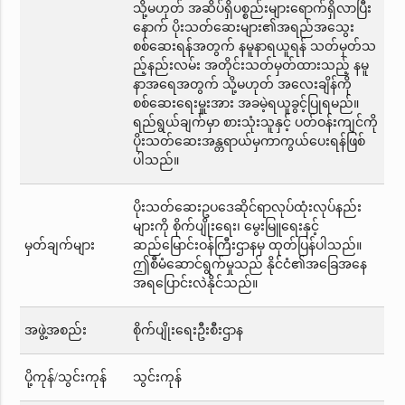
သို့မဟုတ် အဆိပ်ရှိပစ္စည်းများရောက်ရှိလာပြီး
နောက် ပိုးသတ်ဆေးများ၏အရည်အသွေး
စစ်ဆေးရန်အတွက် နမူနာရယူရန် သတ်မှတ်သ
ည့်နည်းလမ်း အတိုင်းသတ်မှတ်ထားသည့် နမူ
နာအရေအတွက် သို့မဟုတ် အလေးချိန်ကို
စစ်ဆေးရေးမှူးအား အခမဲ့ရယူခွင့်ပြုရမည်။
ရည်ရွယ်ချက်မှာ စားသုံးသူနှင့် ပတ်ဝန်းကျင်ကို
ပိုးသတ်ဆေးအန္တရာယ်မှကာကွယ်ပေးရန်ဖြစ်
ပါသည်။
ပိုးသတ်ဆေးဥပဒေဆိုင်ရာလုပ်ထုံးလုပ်နည်း
များကို စိုက်ပျိုးရေး၊ မွေးမြူရေးနှင့်
မှတ်ချက်များ
ဆည်မြောင်းဝန်ကြီးဌာနမှ ထုတ်ပြန်ပါသည်။
ဤစီမံဆောင်ရွက်မှုသည် နိုင်ငံ၏အခြေအနေ
အရပြောင်းလဲနိုင်သည်။
အဖွဲ့အစည်း
စိုက်ပျိုးရေးဦးစီးဌာန
ပို့ကုန်/သွင်းကုန်
သွင်းကုန်