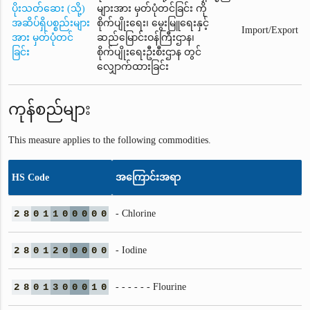
ပိုးသတ်ဆေး (သို့)
များအား မှတ်ပုံတင်ခြင်း ကို
အဆိပ်ရှိပစ္စည်းများ
စိုက်ပျိုးရေး၊ မွေးမြူရေးနှင့်
Import/Export
အား မှတ်ပုံတင်
ဆည်မြောင်းဝန်ကြီးဌာန၊
ခြင်း
စိုက်ပျိုးရေးဦးစီးဌာန တွင်
လျှောက်ထားခြင်း
ကုန်စည်များ
This measure applies to the following commodities.
HS Code
အကြောင်းအရာ
2
8
0
1
1
0
0
0
0
0
- Chlorine
2
8
0
1
2
0
0
0
0
0
- Iodine
2
8
0
1
3
0
0
0
1
0
- - - - - - Flourine