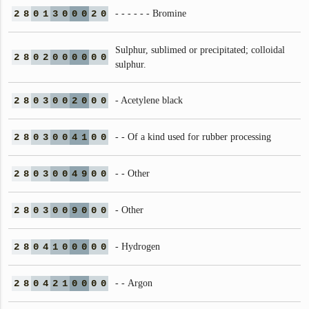
2
8
0
1
3
0
0
0
2
0
- - - - - - Bromine
Sulphur, sublimed or precipitated; colloidal
2
8
0
2
0
0
0
0
0
0
sulphur.
2
8
0
3
0
0
2
0
0
0
- Acetylene black
2
8
0
3
0
0
4
1
0
0
- - Of a kind used for rubber processing
2
8
0
3
0
0
4
9
0
0
- - Other
2
8
0
3
0
0
9
0
0
0
- Other
2
8
0
4
1
0
0
0
0
0
- Hydrogen
2
8
0
4
2
1
0
0
0
0
- - Argon