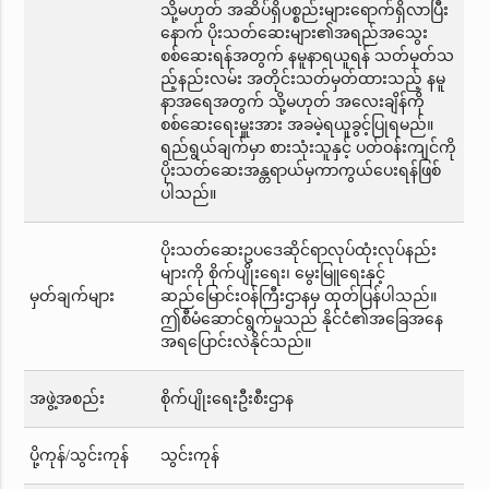
သို့မဟုတ် အဆိပ်ရှိပစ္စည်းများရောက်ရှိလာပြီး
နောက် ပိုးသတ်ဆေးများ၏အရည်အသွေး
စစ်ဆေးရန်အတွက် နမူနာရယူရန် သတ်မှတ်သ
ည့်နည်းလမ်း အတိုင်းသတ်မှတ်ထားသည့် နမူ
နာအရေအတွက် သို့မဟုတ် အလေးချိန်ကို
စစ်ဆေးရေးမှူးအား အခမဲ့ရယူခွင့်ပြုရမည်။
ရည်ရွယ်ချက်မှာ စားသုံးသူနှင့် ပတ်ဝန်းကျင်ကို
ပိုးသတ်ဆေးအန္တရာယ်မှကာကွယ်ပေးရန်ဖြစ်
ပါသည်။
ပိုးသတ်ဆေးဥပဒေဆိုင်ရာလုပ်ထုံးလုပ်နည်း
များကို စိုက်ပျိုးရေး၊ မွေးမြူရေးနှင့်
မှတ်ချက်များ
ဆည်မြောင်းဝန်ကြီးဌာနမှ ထုတ်ပြန်ပါသည်။
ဤစီမံဆောင်ရွက်မှုသည် နိုင်ငံ၏အခြေအနေ
အရပြောင်းလဲနိုင်သည်။
အဖွဲ့အစည်း
စိုက်ပျိုးရေးဦးစီးဌာန
ပို့ကုန်/သွင်းကုန်
သွင်းကုန်