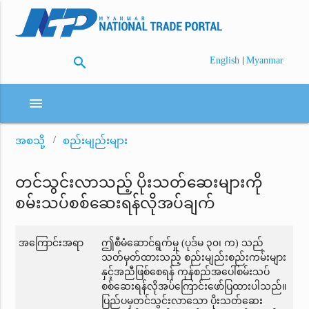
search
|
English
Myanmar
menu
အစသို့
စည်းမျည်းများ
တင်သွင်းလာသည့် ပိုးသတ်ဆေးများကို
စမ်းသပ်စစ်ဆေးရန်လိုအပ်ချက်
အကြောင်းအရာ
ဤစီမံဆောင်ရွက်မှု (ပုဒ်မ ၃၀၊ က) သည်
သတ်မှတ်ထားသည့် စည်းမျည်းစည်းကမ်းများ
နှင့်အညီဖြစ်စေရန် ကုန်စည်အပေါ်စမ်းသပ်
စစ်ဆေးရန်လိုအပ်ကြောင်းဖော်ပြထားပါသည်။
ပြည်ပမှတင်သွင်းလာသော ပိုးသတ်ဆေး