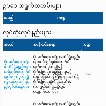
ဥပဒေ စာရွက်စာတမ်းများ
အမည်
ကဏ္ဍ
လုပ်ထုံးလုပ်နည်းများ
အမည်
အကြောင်းအရာ
ကဏ္ဍ
ပိုးသတ်ဆေး (သို့) အဆိပ်ရှိပစ္စည်း
ပိုးသတ်ဆေး (သို့)
များတင်သွင်းခွင့်ထောက်ခံ
အဆိပ်ရှိပစ္စည်းများ
ချက်လက်မှတ်ရရှိရန်
တင်သွင်းထောက်ခံ
စိုက်ပျိုးရေး၊ မွေးမြူရေးနှင့်
Import
ချက်လက်မှတ်ရရှိ
ဆည်မြောင်းဝန်ကြီးဌာနအောက်ရှိ
ရန် လုပ်ဆောင်ရမ
စိုက်ပျိုးရေးဦးစီးဌာန၊ သီးနှံ
ည့်လုပ်ငန်းစဉ်များ
ကာကွယ်ရေးဌာနခွဲတွင်
လျှောက်ထားခြင်း။
ပိုးသတ်ဆေး (သို့) အဆိပ်ရှိပစ္စည်း