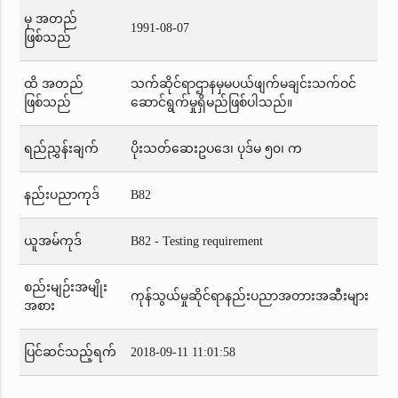
မှ အတည်
1991-08-07
ဖြစ်သည်
ထိ အတည်
သက်ဆိုင်ရာဌာနမှမပယ်ဖျက်မချင်းသက်ဝင်
ဖြစ်သည်
ဆောင်ရွက်မှုရှိမည်ဖြစ်ပါသည်။
ရည်ညွှန်းချက်
ပိုးသတ်ဆေးဥပဒေ၊ ပုဒ်မ ၅၀၊ က
နည်းပညာကုဒ်
B82
ယူအမ်ကုဒ်
B82 - Testing requirement
စည်းမျဉ်းအမျိုး
ကုန်သွယ်မှုဆိုင်ရာနည်းပညာအတားအဆီးများ
အစား
ပြင်ဆင်သည့်ရက်
2018-09-11 11:01:58