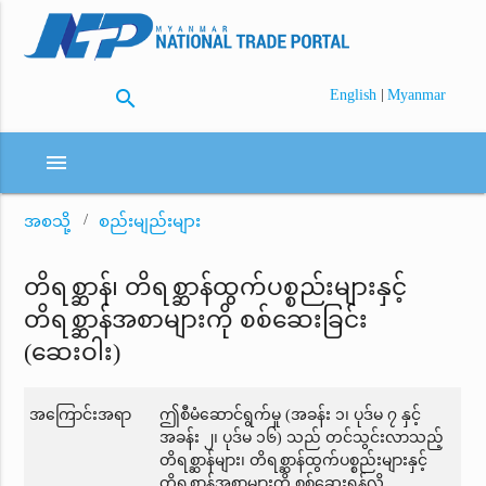
search
|
English
Myanmar
menu
အစသို့
စည်းမျည်းများ
တိရစ္ဆာန်၊ တိရစ္ဆာန်ထွက်ပစ္စည်းများနှင့်
တိရစ္ဆာန်အစာများကို စစ်ဆေးခြင်း
(ဆေးဝါး)
အကြောင်းအရာ
ဤစီမံဆောင်ရွက်မှု (အခန်း ၁၊ ပုဒ်မ ၇ နှင့်
အခန်း ၂၊ ပုဒ်မ ၁၆) သည် တင်သွင်းလာသည့်
တိရစ္ဆာန်များ၊ တိရစ္ဆာန်ထွက်ပစ္စည်းများနှင့်
တိရစ္ဆာန်အစာများကို စစ်ဆေးရန်လို