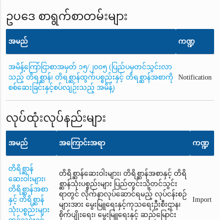
ဥပဒေ စာရွက်စာတမ်းများ
အမည်
ကဏ္ဍ
အမိန့်ကြော်ငြာစာအမှတ် ၁၅/၂၀၀၅ (ပြည်ပမှတင်သွင်းလာ
သည့် တိရစ္ဆာန်၊ တိရစ္ဆာန်ထွက်ပစ္စည်းနှင့် တိရစ္ဆာန်အစာကို
Notification
စစ်ဆေးခြင်းနှင့်စပ်လျဉ်းသည့် အမိန့်)
လုပ်ထုံးလုပ်နည်းများ
အမည်
အကြောင်းအရာ
ကဏ္ဍ
တိရိစ္ဆာန်
တိရိစ္ဆာန်ဆေးဝါးများ၊ တိရိစ္ဆာန်အစာနှင့် တိရိ
ဆေးဝါးများ၊
စ္ဆာန်သုံးပစ္စည်းများ ပြည်တွင်းသို့တင်သွင်း
တိရိစ္ဆာန်အစာ
ရာတွင် လိုက်နာလုပ်ဆောင်ရမည့် လုပ်ငန်းစဉ်
နှင့် တိရိစ္ဆာန်
Import
များအား မွေးမြူရေးနှင့်ကုသရေးဦးစီးဌာန၊
သုံးပစ္စည်းများ
စိုက်ပျိုးရေး၊ မွေးမြူရေးနှင့် ဆည်မြောင်း