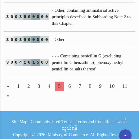
- Other, containing antimalarial active
3
0
0
3
6
0
0
0
0
0
principles described in Subheading Note 2 to
this Chapter
3
0
0
3
9
0
0
0
0
0
- Other
- - - Containing penicillin G (excluding
3
0
0
4
1
0
1
5
0
0
penicillin G benzathine), phenoxymethyl
penicillin or salts thereof
«
1
2
3
4
5
6
7
8
9
10
11
»
Site Map
|
Commonly Used Terms
|
Terms and Conditions
|
ဆက်
သွယ်ရန်
arrow_drop_up
Copyright © 2026.
Ministry of Commerce.
All Rights Reserved.