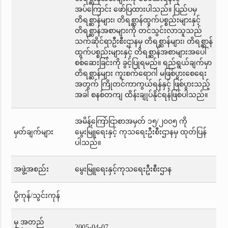
အပ်ကြောင်း ဖော်ပြထားပါသည်။ ပြည်ပမှ
တိရစ္ဆာန်များ၊ တိရစ္ဆာန်ထွက်ပစ္စည်းများနှင့်
တိရစ္ဆာန်အစာများကို တင်သွင်းလာသူသည်
သက်ဆိုင်ရာဦးစီးဌာနမှ တိရစ္ဆာန်များ၊ တိရစ္ဆာန်
ထွက်ပစ္စည်းများနှင့် တိရစ္ဆာန်အစာများအပေါ်
စစ်ဆေးခြင်းကို ခွင့်ပြုရမည်။ ရည်ရွယ်ချက်မှာ
တိရစ္ဆာန်များ ကူးစက်ရောဂါ မဖြစ်ပွားစေရေး
အတွက် ကြိုတင်ကာကွယ်ရန်နှင့် ဖြစ်ပွားသည့်
အခါ စနစ်တကျ ထိန်းချုပ်နိုင်ရန်ဖြစ်ပါသည်။
အမိန့်ကြော်ငြာစာအမှတ် ၁၅/၂၀၀၅ ကို
မှတ်ချက်များ
မွေးမြူရေးနှင့် ကုသရေးဦးစီးဌာနမှ ထုတ်ပြန်
ပါသည်။
အဖွဲ့အစည်း
မွေးမြူရေးနှင့်ကုသရေးဦးစီးဌာန
ပို့ကုန်/သွင်းကုန်
မှ အတည်
2005-04-07