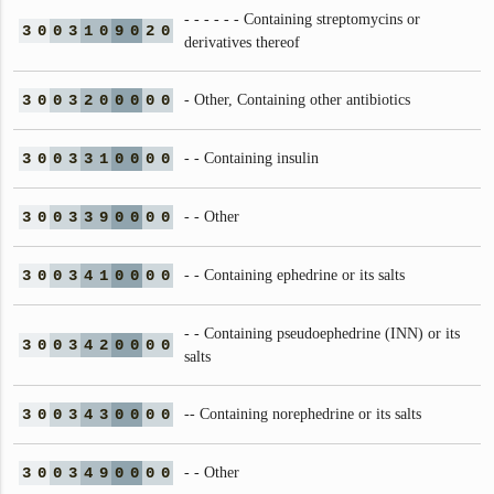
- - - - - - Containing streptomycins or
3
0
0
3
1
0
9
0
2
0
derivatives thereof
3
0
0
3
2
0
0
0
0
0
- Other, Containing other antibiotics
3
0
0
3
3
1
0
0
0
0
- - Containing insulin
3
0
0
3
3
9
0
0
0
0
- - Other
3
0
0
3
4
1
0
0
0
0
- - Containing ephedrine or its salts
- - Containing pseudoephedrine (INN) or its
3
0
0
3
4
2
0
0
0
0
salts
3
0
0
3
4
3
0
0
0
0
-- Containing norephedrine or its salts
3
0
0
3
4
9
0
0
0
0
- - Other