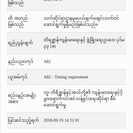
ဖြစ်သည်
ထိ အတည်
သက်ဆိုင်ရာဌာနမှမပယ်ဖျက်မချင်းသက်ဝင်
ဖြစ်သည်
ဆောင်ရွက်မှုရှိမည်ဖြစ်ပါသည်။
တိရစ္ဆာန်ကျန်းမာရေးနှင့် ဖွံ့ဖြိုးရေးဥပဒေ၊ ပုဒ်မ
ရည်ညွှန်းချက်
၃၃ (ခ)
နည်းပညာကုဒ်
A82
ယူအမ်ကုဒ်
A82 - Testing requirement
လူ၊ တိရိစ္ဆာန်နှင့်အပင်တို့၏ ကျန်းမားရေးနှင့်ပို
စည်းမျဉ်းအမျိုး
မွှားရောဂါကင်းစင်သန့်ရှင်းရေးဆိုင်ရာ စီမံ
အစား
ဆောင်ရွက်မှု
ပြင်ဆင်သည့်ရက်
2018-09-19 14:31:01