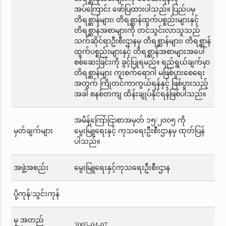
အပ်ကြောင်း ဖော်ပြထားပါသည်။ ပြည်ပမှ
တိရစ္ဆာန်များ၊ တိရစ္ဆာန်ထွက်ပစ္စည်းများနှင့်
တိရစ္ဆာန်အစာများကို တင်သွင်းလာသူသည်
သက်ဆိုင်ရာဦးစီးဌာနမှ တိရစ္ဆာန်များ၊ တိရစ္ဆာန်
ထွက်ပစ္စည်းများနှင့် တိရစ္ဆာန်အစာများအပေါ်
စစ်ဆေးခြင်းကို ခွင့်ပြုရမည်။ ရည်ရွယ်ချက်မှာ
တိရစ္ဆာန်များ ကူးစက်ရောဂါ မဖြစ်ပွားစေရေး
အတွက် ကြိုတင်ကာကွယ်ရန်နှင့် ဖြစ်ပွားသည့်
အခါ စနစ်တကျ ထိန်းချုပ်နိုင်ရန်ဖြစ်ပါသည်။
အမိန့်ကြော်ငြာစာအမှတ် ၁၅/၂၀၀၅ ကို
မှတ်ချက်များ
မွေးမြူရေးနှင့် ကုသရေးဦးစီးဌာနမှ ထုတ်ပြန်
ပါသည်။
အဖွဲ့အစည်း
မွေးမြူရေးနှင့်ကုသရေးဦးစီးဌာန
ပို့ကုန်/သွင်းကုန်
မှ အတည်
2005-04-07