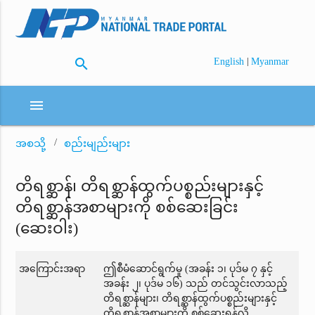
search
|
English
Myanmar
menu
အစသို့
စည်းမျည်းများ
တိရစ္ဆာန်၊ တိရစ္ဆာန်ထွက်ပစ္စည်းများနှင့်
တိရစ္ဆာန်အစာများကို စစ်ဆေးခြင်း
(ဆေးဝါး)
အကြောင်းအရာ
ဤစီမံဆောင်ရွက်မှု (အခန်း ၁၊ ပုဒ်မ ၇ နှင့်
အခန်း ၂၊ ပုဒ်မ ၁၆) သည် တင်သွင်းလာသည့်
တိရစ္ဆာန်များ၊ တိရစ္ဆာန်ထွက်ပစ္စည်းများနှင့်
တိရစ္ဆာန်အစာများကို စစ်ဆေးရန်လို