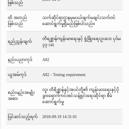
ဖြစ်သည်
ထိ အတည်
သက်ဆိုင်ရာဌာနမှမပယ်ဖျက်မချင်းသက်ဝင်
ဖြစ်သည်
ဆောင်ရွက်မှုရှိမည်ဖြစ်ပါသည်။
တိရစ္ဆာန်ကျန်းမာရေးနှင့် ဖွံ့ဖြိုးရေးဥပဒေ၊ ပုဒ်မ
ရည်ညွှန်းချက်
၃၃ (ခ)
နည်းပညာကုဒ်
A82
ယူအမ်ကုဒ်
A82 - Testing requirement
လူ၊ တိရိစ္ဆာန်နှင့်အပင်တို့၏ ကျန်းမားရေးနှင့်ပို
စည်းမျဉ်းအမျိုး
မွှားရောဂါကင်းစင်သန့်ရှင်းရေးဆိုင်ရာ စီမံ
အစား
ဆောင်ရွက်မှု
ပြင်ဆင်သည့်ရက်
2018-09-19 14:31:01