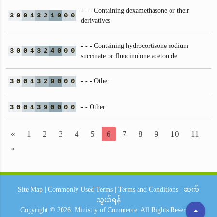
- - - Containing dexamethasone or their
3
0
0
4
3
2
1
0
0
0
derivatives
- - - Containing hydrocortisone sodium
3
0
0
4
3
2
4
0
0
0
succinate or fluocinolone acetonide
3
0
0
4
3
2
9
0
0
0
- - - Other
3
0
0
4
3
9
0
0
0
0
- - Other
«
1
2
3
4
5
6
7
8
9
10
11
»
Site Map
|
Commonly Used Terms
|
Terms and Conditions
|
ဆက်
သွယ်ရန်
arrow_drop_up
Copyright © 2026.
Ministry of Commerce.
All Rights Reserved.