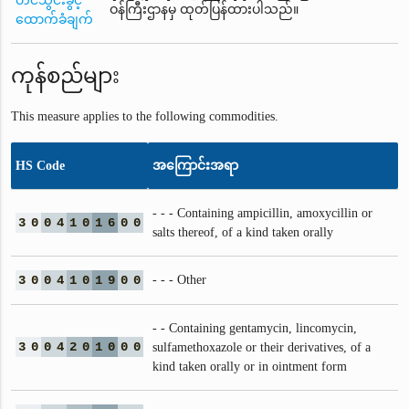
တင်သွင်းခွင့်
ဝန်ကြီးဌာနမှ ထုတ်ပြန်ထားပါသည်။
ထောက်ခံချက်
ကုန်စည်များ
This measure applies to the following commodities.
HS Code
အကြောင်းအရာ
- - - Containing ampicillin, amoxycillin or
3
0
0
4
1
0
1
6
0
0
salts thereof, of a kind taken orally
3
0
0
4
1
0
1
9
0
0
- - - Other
- - Containing gentamycin, lincomycin,
3
0
0
4
2
0
1
0
0
0
sulfamethoxazole or their derivatives, of a
kind taken orally or in ointment form