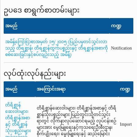
ဥပဒေ စာရွက်စာတမ်းများ
အမည်
ကဏ္ဍ
အမိန့်ကြော်ငြာစာအမှတ် ၁၅/၂၀၀၅ (ပြည်ပမှတင်သွင်းလာ
သည့် တိရစ္ဆာန်၊ တိရစ္ဆာန်ထွက်ပစ္စည်းနှင့် တိရစ္ဆာန်အစာကို
Notification
စစ်ဆေးခြင်းနှင့်စပ်လျဉ်းသည့် အမိန့်)
လုပ်ထုံးလုပ်နည်းများ
အမည်
အကြောင်းအရာ
ကဏ္ဍ
တိရိစ္ဆာန်
တိရိစ္ဆာန်ဆေးဝါးများ၊ တိရိစ္ဆာန်အစာနှင့် တိရိ
ဆေးဝါးများ၊
စ္ဆာန်သုံးပစ္စည်းများ ပြည်တွင်းသို့တင်သွင်း
တိရိစ္ဆာန်အစာ
ရာတွင် လိုက်နာလုပ်ဆောင်ရမည့် လုပ်ငန်းစဉ်
နှင့် တိရိစ္ဆာန်
Import
များအား မွေးမြူရေးနှင့်ကုသရေးဦးစီးဌာန၊
သုံးပစ္စည်းများ
စိုက်ပျိုးရေး၊ မွေးမြူရေးနှင့် ဆည်မြောင်း