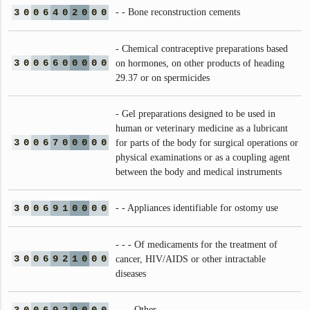
3
0
0
6
4
0
2
0
0
0
- - Bone reconstruction cements
- Chemical contraceptive preparations based
3
0
0
6
6
0
0
0
0
0
on hormones, on other products of heading
29.37 or on spermicides
- Gel preparations designed to be used in
human or veterinary medicine as a lubricant
3
0
0
6
7
0
0
0
0
0
for parts of the body for surgical operations or
physical examinations or as a coupling agent
between the body and medical instruments
3
0
0
6
9
1
0
0
0
0
- - Appliances identifiable for ostomy use
- - - Of medicaments for the treatment of
3
0
0
6
9
2
1
0
0
0
cancer, HIV/AIDS or other intractable
diseases
- - - Other