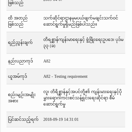
ဖြစ်သည်
ထိ အတည်
သက်ဆိုင်ရာဌာနမှမပယ်ဖျက်မချင်းသက်ဝင်
ဖြစ်သည်
ဆောင်ရွက်မှုရှိမည်ဖြစ်ပါသည်။
တိရစ္ဆာန်ကျန်းမာရေးနှင့် ဖွံ့ဖြိုးရေးဥပဒေ၊ ပုဒ်မ
ရည်ညွှန်းချက်
၃၃ (ခ)
နည်းပညာကုဒ်
A82
ယူအမ်ကုဒ်
A82 - Testing requirement
လူ၊ တိရိစ္ဆာန်နှင့်အပင်တို့၏ ကျန်းမားရေးနှင့်ပို
စည်းမျဉ်းအမျိုး
မွှားရောဂါကင်းစင်သန့်ရှင်းရေးဆိုင်ရာ စီမံ
အစား
ဆောင်ရွက်မှု
ပြင်ဆင်သည့်ရက်
2018-09-19 14:31:01