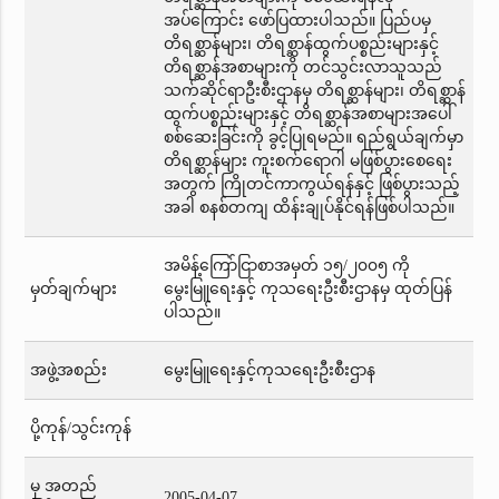
အပ်ကြောင်း ဖော်ပြထားပါသည်။ ပြည်ပမှ
တိရစ္ဆာန်များ၊ တိရစ္ဆာန်ထွက်ပစ္စည်းများနှင့်
တိရစ္ဆာန်အစာများကို တင်သွင်းလာသူသည်
သက်ဆိုင်ရာဦးစီးဌာနမှ တိရစ္ဆာန်များ၊ တိရစ္ဆာန်
ထွက်ပစ္စည်းများနှင့် တိရစ္ဆာန်အစာများအပေါ်
စစ်ဆေးခြင်းကို ခွင့်ပြုရမည်။ ရည်ရွယ်ချက်မှာ
တိရစ္ဆာန်များ ကူးစက်ရောဂါ မဖြစ်ပွားစေရေး
အတွက် ကြိုတင်ကာကွယ်ရန်နှင့် ဖြစ်ပွားသည့်
အခါ စနစ်တကျ ထိန်းချုပ်နိုင်ရန်ဖြစ်ပါသည်။
အမိန့်ကြော်ငြာစာအမှတ် ၁၅/၂၀၀၅ ကို
မှတ်ချက်များ
မွေးမြူရေးနှင့် ကုသရေးဦးစီးဌာနမှ ထုတ်ပြန်
ပါသည်။
အဖွဲ့အစည်း
မွေးမြူရေးနှင့်ကုသရေးဦးစီးဌာန
ပို့ကုန်/သွင်းကုန်
မှ အတည်
2005-04-07