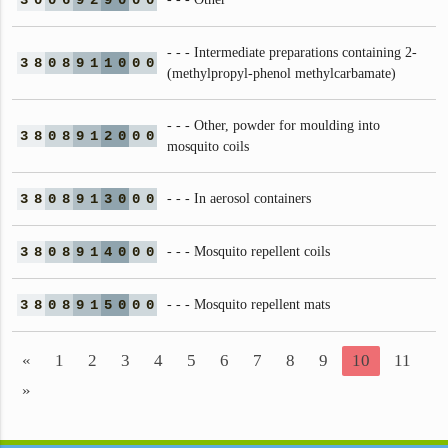
3
0
0
6
9
2
9
0
0
0
- - - Intermediate preparations containing 2-
3
8
0
8
9
1
1
0
0
0
(methylpropyl-phenol methylcarbamate)
- - - Other, powder for moulding into
3
8
0
8
9
1
2
0
0
0
mosquito coils
3
8
0
8
9
1
3
0
0
0
- - - In aerosol containers
3
8
0
8
9
1
4
0
0
0
- - - Mosquito repellent coils
3
8
0
8
9
1
5
0
0
0
- - - Mosquito repellent mats
«
1
2
3
4
5
6
7
8
9
10
11
»