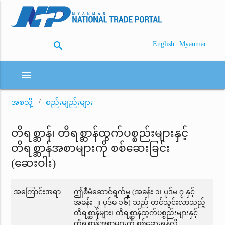
search
|
English
Myanmar
menu
အစသို့
စည်းမျည်းများ
တိရစ္ဆာန်၊ တိရစ္ဆာန်ထွက်ပစ္စည်းများနှင့်
တိရစ္ဆာန်အစာများကို စစ်ဆေးခြင်း
(ဆေးဝါး)
အကြောင်းအရာ
ဤစီမံဆောင်ရွက်မှု (အခန်း ၁၊ ပုဒ်မ ၇ နှင့်
အခန်း ၂၊ ပုဒ်မ ၁၆) သည် တင်သွင်းလာသည့်
တိရစ္ဆာန်များ၊ တိရစ္ဆာန်ထွက်ပစ္စည်းများနှင့်
တိရစ္ဆာန်အစာများကို စစ်ဆေးရန်လို