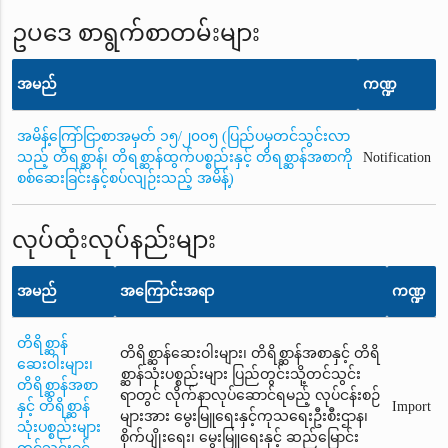
ဥပဒေ စာရွက်စာတမ်းများ
အမည်
ကဏ္ဍ
အမိန့်ကြော်ငြာစာအမှတ် ၁၅/၂၀၀၅ (ပြည်ပမှတင်သွင်းလာ
သည့် တိရစ္ဆာန်၊ တိရစ္ဆာန်ထွက်ပစ္စည်းနှင့် တိရစ္ဆာန်အစာကို
Notification
စစ်ဆေးခြင်းနှင့်စပ်လျဉ်းသည့် အမိန့်)
လုပ်ထုံးလုပ်နည်းများ
အမည်
အကြောင်းအရာ
ကဏ္ဍ
တိရိစ္ဆာန်
တိရိစ္ဆာန်ဆေးဝါးများ၊ တိရိစ္ဆာန်အစာနှင့် တိရိ
ဆေးဝါးများ၊
စ္ဆာန်သုံးပစ္စည်းများ ပြည်တွင်းသို့တင်သွင်း
တိရိစ္ဆာန်အစာ
ရာတွင် လိုက်နာလုပ်ဆောင်ရမည့် လုပ်ငန်းစဉ်
နှင့် တိရိစ္ဆာန်
Import
များအား မွေးမြူရေးနှင့်ကုသရေးဦးစီးဌာန၊
သုံးပစ္စည်းများ
စိုက်ပျိုးရေး၊ မွေးမြူရေးနှင့် ဆည်မြောင်း