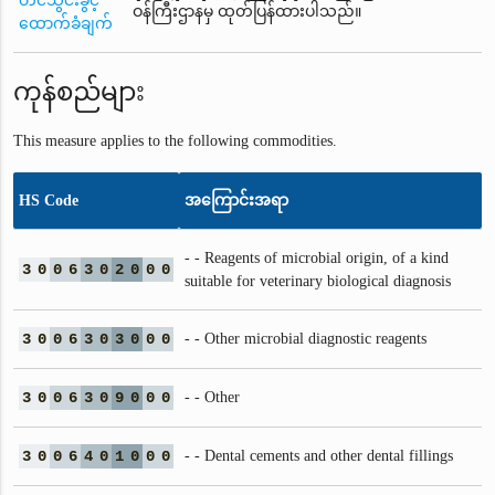
တင်သွင်းခွင့်
ဝန်ကြီးဌာနမှ ထုတ်ပြန်ထားပါသည်။
ထောက်ခံချက်
ကုန်စည်များ
This measure applies to the following commodities.
HS Code
အကြောင်းအရာ
- - Reagents of microbial origin, of a kind
3
0
0
6
3
0
2
0
0
0
suitable for veterinary biological diagnosis
3
0
0
6
3
0
3
0
0
0
- - Other microbial diagnostic reagents
3
0
0
6
3
0
9
0
0
0
- - Other
3
0
0
6
4
0
1
0
0
0
- - Dental cements and other dental fillings