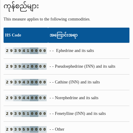
ကုန်စည်များ
This measure applies to the following commodities.
HS Code
အကြောင်းအရာ
2
9
3
9
4
1
0
0
0
0
- - Ephedrine and its salts
2
9
3
9
4
2
0
0
0
0
- - Pseudoephedrine (INN) and its salts
2
9
3
9
4
3
0
0
0
0
- - Cathine (INN) and its salts
2
9
3
9
4
4
0
0
0
0
- - Norephedrine and its salts
2
9
3
9
5
1
0
0
0
0
- - Fenetylline (INN) and its salts
2
9
3
9
5
9
0
0
0
0
- - Other