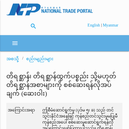
search
|
English
Myanmar
menu
အစသို့
စည်းမျည်းများ
တိရစ္ဆာန်၊ တိရစ္ဆာန်ထွက်ပစ္စည်း သို့မဟုတ်
တိရစ္ဆာန်အစာများကို စစ်ဆေးရန်လိုအပ်
ချက် (ဆေးဝါး)
အကြောင်းအရာ
ဤစီမံဆောင်ရွက်မှု (ပုဒ်မ ၅၊ ခ) သည် တင်
သွင်းနိုင်ငံအနေဖြင့် ကုန်စည်တင်သွင်းမှုမပြုမီ
ကုန်စည်အပေါ် စစ်ဆေးမှုဆောင်ရွက်ရန်လို
အပ်ကြောင်းဖော်ပြထားပါသည်။ တိရစ္ဆာန်၊