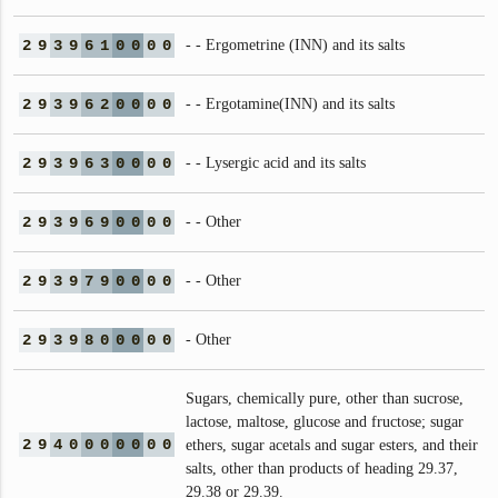
2
9
3
9
6
1
0
0
0
0
- - Ergometrine (INN) and its salts
2
9
3
9
6
2
0
0
0
0
- - Ergotamine(INN) and its salts
2
9
3
9
6
3
0
0
0
0
- - Lysergic acid and its salts
2
9
3
9
6
9
0
0
0
0
- - Other
2
9
3
9
7
9
0
0
0
0
- - Other
2
9
3
9
8
0
0
0
0
0
- Other
Sugars, chemically pure, other than sucrose,
lactose, maltose, glucose and fructose; sugar
2
9
4
0
0
0
0
0
0
0
ethers, sugar acetals and sugar esters, and their
salts, other than products of heading 29.37,
29.38 or 29.39.