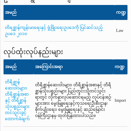
အမည်
ကဏ္ဍ
တိရစ္ဆာန်ကျန်းမာရေးနှင့် ဖွံ့ဖြိုးရေးဥပဒေကို ပြင်ဆင်သည့်
Law
ဥပဒေ ၂၀၁၀
လုပ်ထုံးလုပ်နည်းများ
အမည်
အကြောင်းအရာ
ကဏ္ဍ
တိရိစ္ဆာန်
တိရိစ္ဆာန်ဆေးဝါးများ၊ တိရိစ္ဆာန်အစာနှင့် တိရိ
ဆေးဝါးများ၊
စ္ဆာန်သုံးပစ္စည်းများ ပြည်တွင်းသို့တင်သွင်း
တိရိစ္ဆာန်အစာ
ရာတွင် လိုက်နာလုပ်ဆောင်ရမည့် လုပ်ငန်းစဉ်
နှင့် တိရိစ္ဆာန်
Import
များအား မွေးမြူရေးနှင့်ကုသရေးဦးစီးဌာန၊
သုံးပစ္စည်းများ
စိုက်ပျိုးရေး၊ မွေးမြူရေးနှင့် ဆည်မြောင်း
တင်သွင်းခွင့်
ဝန်ကြီးဌာနမှ ထုတ်ပြန်ထားပါသည်။
ထောက်ခံချက်