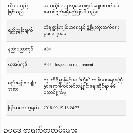
ထိ အတည်
သက်ဆိုင်ရာဌာနမှမပယ်ဖျက်မချင်းသက်ဝင်
ဖြစ်သည်
ဆောင်ရွက်မှုရှိမည်ဖြစ်ပါသည်။
တိရစ္ဆာန်ကျန်းမာရေးနှင့် ဖွံ့ဖြိုးတိုးတက်ရေး
ရည်ညွှန်းချက်
ဥပဒေ ၂၀၁၀
နည်းပညာကုဒ်
A84
ယူအမ်ကုဒ်
A84 - Inspection requirement
လူ၊ တိရိစ္ဆာန်နှင့်အပင်တို့၏ ကျန်းမားရေးနှင့်ပို
စည်းမျဉ်းအမျိုး
မွှားရောဂါကင်းစင်သန့်ရှင်းရေးဆိုင်ရာ စီမံ
အစား
ဆောင်ရွက်မှု
ပြင်ဆင်သည့်ရက်
2018-09-19 13:24:23
ဥပဒေ စာရွက်စာတမ်းများ