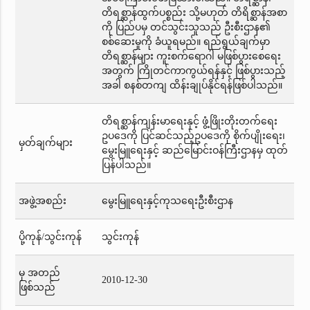
တိရစ္ဆာန်ထွက်ပစ္စည်း သို့မဟုတ် တိရိစ္ဆာန်အစာ
ကို ပြည်ပမှ တင်သွင်းသူသည် ဦးစီးဌာန၏
စစ်ဆေးမှုကို ခံယူရမည်။ ရည်ရွယ်ချက်မှာ
တိရစ္ဆာန်များ ကူးစက်ရောဂါ မဖြစ်ပွားစေရေး
အတွက် ကြိုတင်ကာကွယ်ရန်နှင့် ဖြစ်ပွားသည့်
အခါ စနစ်တကျ ထိန်းချုပ်နိုင်ရန်ဖြစ်ပါသည်။
တိရစ္ဆာန်ကျန်းမာရေးနှင့် ဖွံ့ဖြိုးတိုးတက်ရေး
ဥပဒေကို ပြင်ဆင်သည့်ဥပဒေကို စိုက်ပျိုးရေး၊
မှတ်ချက်များ
မွေးမြူရေးနှင့် ဆည်မြောင်းဝန်ကြီးဌာနမှ ထုတ်
ပြန်ပါသည်။
အဖွဲ့အစည်း
မွေးမြူရေးနှင့်ကုသရေးဦးစီးဌာန
ပို့ကုန်/သွင်းကုန်
သွင်းကုန်
မှ အတည်
2010-12-30
ဖြစ်သည်