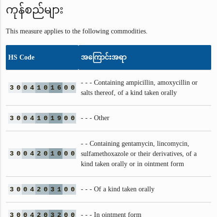
ကုန်စည်များ
This measure applies to the following commodities.
HS Code
အကြောင်းအရာ
- - - Containing ampicillin, amoxycillin or
3
0
0
4
1
0
1
6
0
0
salts thereof, of a kind taken orally
3
0
0
4
1
0
1
9
0
0
- - - Other
- - Containing gentamycin, lincomycin,
3
0
0
4
2
0
1
0
0
0
sulfamethoxazole or their derivatives, of a
kind taken orally or in ointment form
3
0
0
4
2
0
3
1
0
0
- - - Of a kind taken orally
3
0
0
4
2
0
3
2
0
0
- - - In ointment form