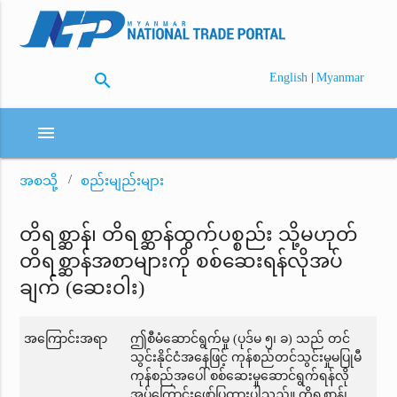
search
|
English
Myanmar
menu
အစသို့
စည်းမျည်းများ
တိရစ္ဆာန်၊ တိရစ္ဆာန်ထွက်ပစ္စည်း သို့မဟုတ်
တိရစ္ဆာန်အစာများကို စစ်ဆေးရန်လိုအပ်
ချက် (ဆေးဝါး)
အကြောင်းအရာ
ဤစီမံဆောင်ရွက်မှု (ပုဒ်မ ၅၊ ခ) သည် တင်
သွင်းနိုင်ငံအနေဖြင့် ကုန်စည်တင်သွင်းမှုမပြုမီ
ကုန်စည်အပေါ် စစ်ဆေးမှုဆောင်ရွက်ရန်လို
အပ်ကြောင်းဖော်ပြထားပါသည်။ တိရစ္ဆာန်၊