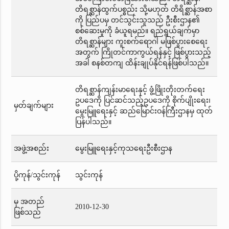
တိရစ္ဆာန်ထွက်ပစ္စည်း သို့မဟုတ် တိရိစ္ဆာန်အစာ
ကို ပြည်ပမှ တင်သွင်းသူသည် ဦးစီးဌာန၏
စစ်ဆေးမှုကို ခံယူရမည်။ ရည်ရွယ်ချက်မှာ
တိရစ္ဆာန်များ ကူးစက်ရောဂါ မဖြစ်ပွားစေရေး
အတွက် ကြိုတင်ကာကွယ်ရန်နှင့် ဖြစ်ပွားသည့်
အခါ စနစ်တကျ ထိန်းချုပ်နိုင်ရန်ဖြစ်ပါသည်။
တိရစ္ဆာန်ကျန်းမာရေးနှင့် ဖွံ့ဖြိုးတိုးတက်ရေး
ဥပဒေကို ပြင်ဆင်သည့်ဥပဒေကို စိုက်ပျိုးရေး၊
မှတ်ချက်များ
မွေးမြူရေးနှင့် ဆည်မြောင်းဝန်ကြီးဌာနမှ ထုတ်
ပြန်ပါသည်။
အဖွဲ့အစည်း
မွေးမြူရေးနှင့်ကုသရေးဦးစီးဌာန
ပို့ကုန်/သွင်းကုန်
သွင်းကုန်
မှ အတည်
2010-12-30
ဖြစ်သည်