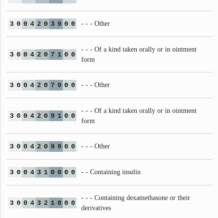
3
0
0
4
2
0
3
9
0
0
- - - Other
- - - Of a kind taken orally or in ointment
3
0
0
4
2
0
7
1
0
0
form
3
0
0
4
2
0
7
9
0
0
- - - Other
- - - Of a kind taken orally or in ointment
3
0
0
4
2
0
9
1
0
0
form
3
0
0
4
2
0
9
9
0
0
- - - Other
3
0
0
4
3
1
0
0
0
0
- - Containing insulin
- - - Containing dexamethasone or their
3
0
0
4
3
2
1
0
0
0
derivatives