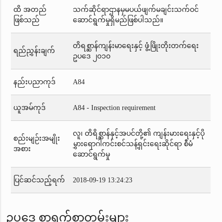
ထိ အတည်
သက်ဆိုင်ရာဌာနမှမပယ်ဖျက်မချင်းသက်ဝင်
ဖြစ်သည်
ဆောင်ရွက်မှုရှိမည်ဖြစ်ပါသည်။
တိရစ္ဆာန်ကျန်းမာရေးနှင့် ဖွံ့ဖြိုးတိုးတက်ရေး
ရည်ညွှန်းချက်
ဥပဒေ ၂၀၁၀
နည်းပညာကုဒ်
A84
ယူအမ်ကုဒ်
A84 - Inspection requirement
လူ၊ တိရိစ္ဆာန်နှင့်အပင်တို့၏ ကျန်းမားရေးနှင့်ပို
စည်းမျဉ်းအမျိုး
မွှားရောဂါကင်းစင်သန့်ရှင်းရေးဆိုင်ရာ စီမံ
အစား
ဆောင်ရွက်မှု
ပြင်ဆင်သည့်ရက်
2018-09-19 13:24:23
ဥပဒေ စာရွက်စာတမ်းများ