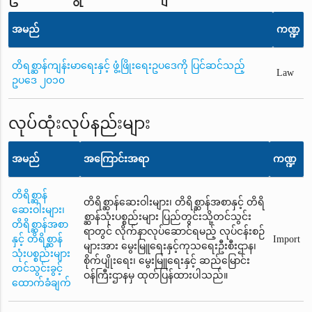
အမည်
ကဏ္ဍ
တိရစ္ဆာန်ကျန်းမာရေးနှင့် ဖွံ့ဖြိုးရေးဥပဒေကို ပြင်ဆင်သည့်
Law
ဥပဒေ ၂၀၁၀
လုပ်ထုံးလုပ်နည်းများ
အမည်
အကြောင်းအရာ
ကဏ္ဍ
တိရိစ္ဆာန်
တိရိစ္ဆာန်ဆေးဝါးများ၊ တိရိစ္ဆာန်အစာနှင့် တိရိ
ဆေးဝါးများ၊
စ္ဆာန်သုံးပစ္စည်းများ ပြည်တွင်းသို့တင်သွင်း
တိရိစ္ဆာန်အစာ
ရာတွင် လိုက်နာလုပ်ဆောင်ရမည့် လုပ်ငန်းစဉ်
နှင့် တိရိစ္ဆာန်
Import
များအား မွေးမြူရေးနှင့်ကုသရေးဦးစီးဌာန၊
သုံးပစ္စည်းများ
စိုက်ပျိုးရေး၊ မွေးမြူရေးနှင့် ဆည်မြောင်း
တင်သွင်းခွင့်
ဝန်ကြီးဌာနမှ ထုတ်ပြန်ထားပါသည်။
ထောက်ခံချက်