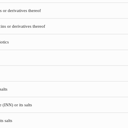
ns or derivatives thereof
cins or derivatives thereof
iotics
salts
(INN) or its salts
ts salts