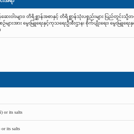
င်းအရာ
န်ဆေးဝါးများ၊ တိရိစ္ဆာန်အစာနှင့် တိရိစ္ဆာန်သုံးပစ္စည်းများ ပြည်တွင်းသ
းစဉ်များအား မွေးမြူရေးနှင့်ကုသရေးဦးစီးဌာန၊ စိုက်ပျိုးရေး၊ မွေးမြူရေး
။
 or its salts
or its salts