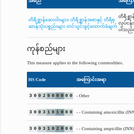
အမည်
အကြော
တိရိစ္ဆာ
တိရိစ္ဆာန်ဆေးဝါးများ၊ တိရိစ္ဆာန်အစာနှင့် တိရိစ္
လုပ်ငန်
ဆာန်သုံးပစ္စည်းများ တင်သွင်းခွင့်ထောက်ခံချက်
ပါသည်
ကုန်စည်များ
This measure applies to the following commodities.
HS Code
အကြောင်းအရာ
3
0
0
2
9
0
0
0
0
0
- Other
3
0
0
3
1
0
1
0
0
0
- - Containing amoxicillin (INN)
3
0
0
3
1
0
2
0
0
0
- - Containing ampicillin (INN) 