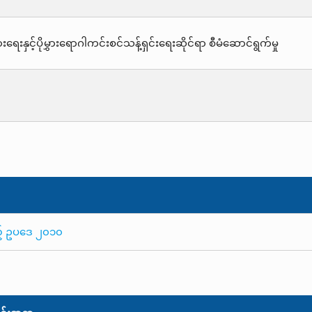
းရေးနှင့်ပိုမွှားရောဂါကင်းစင်သန့်ရှင်းရေးဆိုင်ရာ စီမံဆောင်ရွက်မှု
သည့် ဥပဒေ ၂၀၁၀