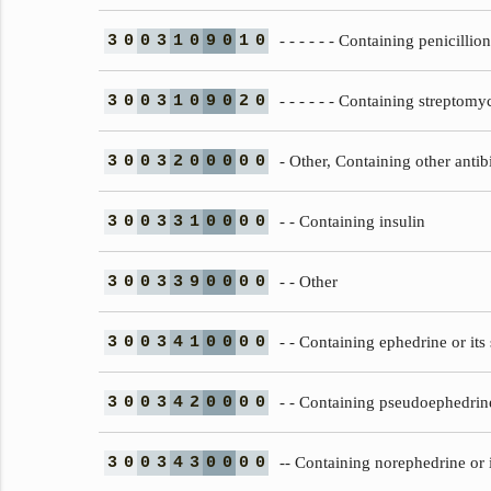
3
0
0
3
1
0
9
0
1
0
- - - - - - Containing penicillio
3
0
0
3
1
0
9
0
2
0
- - - - - - Containing streptomy
3
0
0
3
2
0
0
0
0
0
- Other, Containing other antib
3
0
0
3
3
1
0
0
0
0
- - Containing insulin
3
0
0
3
3
9
0
0
0
0
- - Other
3
0
0
3
4
1
0
0
0
0
- - Containing ephedrine or its 
3
0
0
3
4
2
0
0
0
0
- - Containing pseudoephedrine 
3
0
0
3
4
3
0
0
0
0
-- Containing norephedrine or i