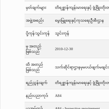
မှတ်ချက်များ
တိရစ္ဆာန်ကျန်းမာရေးနှင့် ဖွံ့ဖြို
အဖွဲ့အစည်း
မွေးမြူရေးနှင့်ကုသရေးဦးစီးဌာန
ပို့ကုန်/သွင်းကုန်
သွင်းကုန်
မှ အတည်
2010-12-30
ဖြစ်သည်
ထိ အတည်
သက်ဆိုင်ရာဌာနမှမပယ်ဖျက်မချင်း
ဖြစ်သည်
ရည်ညွှန်းချက်
တိရစ္ဆာန်ကျန်းမာရေးနှင့် ဖွံ့ဖြို
နည်းပညာကုဒ်
A84
ယူအမ်ကုဒ်
A84 - Inspection requirement