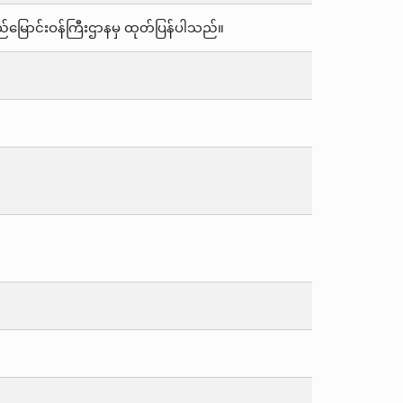
 ဆည်မြောင်းဝန်ကြီးဌာနမှ ထုတ်ပြန်ပါသည်။