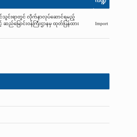
ကဏ္ဍ
ို့တင်သွင်းရာတွင် လိုက်နာလုပ်ဆောင်ရမည့်
နှင့် ဆည်မြောင်းဝန်ကြီးဌာနမှ ထုတ်ပြန်ထား
Import