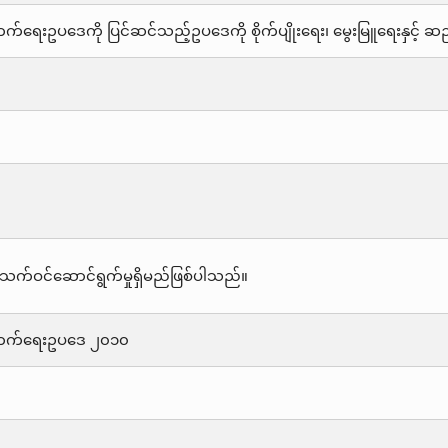
းတိုးတက်ရေးဥပဒေကို ပြင်ဆင်သည့်ဥပဒေကို စိုက်ပျိုးရေး၊ မွေးမြူရေးနှင့်
သက်ဝင်ဆောင်ရွက်မှုရှိမည်ဖြစ်ပါသည်။
းတိုးတက်ရေးဥပဒေ ၂၀၁၀