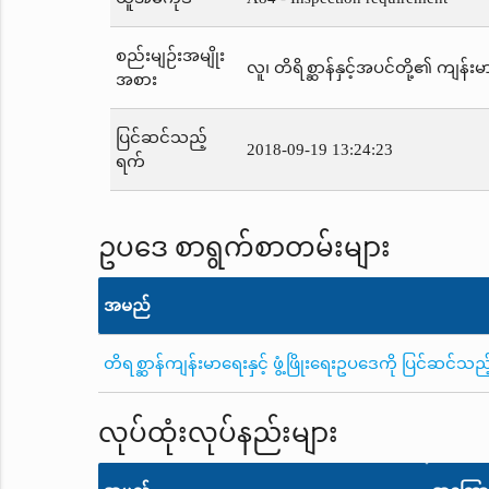
စည်းမျဉ်းအမျိုး
လူ၊ တိရိစ္ဆာန်နှင့်အပင်တို့၏ ကျန်းမာ
အစား
ပြင်ဆင်သည့်
2018-09-19 13:24:23
ရက်
ဥပဒေ စာရွက်စာတမ်းများ
အမည်
တိရစ္ဆာန်ကျန်းမာရေးနှင့် ဖွံ့ဖြိုးရေးဥပဒေကို ပြင်ဆင်
လုပ်ထုံးလုပ်နည်းများ