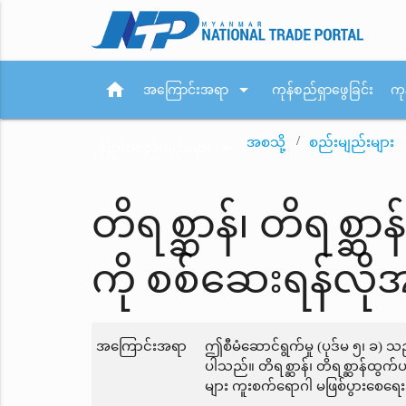
home
arrow_drop_down
အကြောင်းအရာ
ကုန်စည်ရှာဖွေခြင်း
ကု
အစသို့
စည်းမျည်းများ
arrow_drop_down
ပြည်ပစည်းမျဉ်းများ
တိရစ္ဆာန်၊ တိရစ္ဆာ
ကို စစ်ဆေးရန်လို
အကြောင်းအရာ
ဤစီမံဆောင်ရွက်မှု (ပုဒ်မ ၅၊ ခ) သ
ပါသည်။ တိရစ္ဆာန်၊ တိရစ္ဆာန်ထွက်ပ
များ ကူးစက်ရောဂါ မဖြစ်ပွားစေရေး