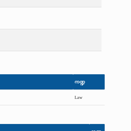
ကဏ္ဍ
Law