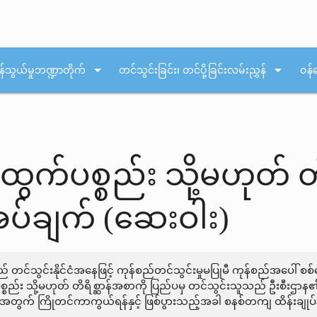
arrow_drop_down
arrow_drop_down
န်သွယ်မှုဘဏ္ဍာတိုက်
တင်သွင်းခြင်း၊ တင်ပို့ခြင်းလမ်းညွှန်
ဝန်
န်ထွက်ပစ္စည်း သို့မဟုတ်
အပ်ချက် (ဆေးဝါး)
ည် တင်သွင်းနိုင်ငံအနေဖြင့် ကုန်စည်တင်သွင်းမှုမပြုမီ ကုန်စည်အပေါ် 
စ္စည်း သို့မဟုတ် တိရိစ္ဆာန်အစာကို ပြည်ပမှ တင်သွင်းသူသည် ဦးစီးဌာန၏
အတွက် ကြိုတင်ကာကွယ်ရန်နှင့် ဖြစ်ပွားသည့်အခါ စနစ်တကျ ထိန်းချုပ်န