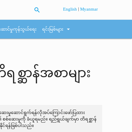
search
|
English
Myanmar
arrow_drop_down
ဆောင်မှုကုန်သွယ်ရေး
ရင်းမြစ်များ
 တိရစ္ဆာန်အစာများ
စစ်ဆေးမှုဆောင်ရွက်ရန်လိုအပ်ကြောင်းဖော်ပြထား
 စစ်ဆေးမှုကို ခံယူရမည်။ ရည်ရွယ်ချက်မှာ တိရစ္ဆာန်
ိုင်ရန်ဖြစ်ပါသည်။