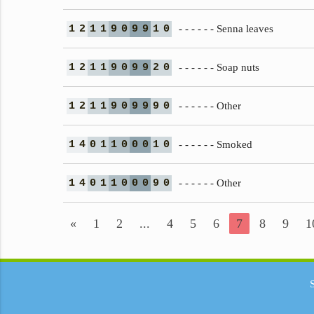
1
2
1
1
9
0
9
9
1
0
- - - - - - Senna leaves
1
2
1
1
9
0
9
9
2
0
- - - - - - Soap nuts
1
2
1
1
9
0
9
9
9
0
- - - - - - Other
1
4
0
1
1
0
0
0
1
0
- - - - - - Smoked
1
4
0
1
1
0
0
0
9
0
- - - - - - Other
«
1
2
...
4
5
6
7
8
9
1