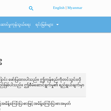
search
|
English
Myanmar
arrow_drop_down
ဆောင်မှုကုန်သွယ်ရေး
ရင်းမြစ်များ
း
ြောင်း ဖော်ပြထားပါသည်။ ဤကုန်စည်ကိုတင်သွင်းလို
းရမည်ဖြစ်ပါသည်။ ဤစီမံဆောင်ရွက်မှု၏ ရည်ရွယ်ချက်မှာ
မိန့်ကြော်ငြာစာဖြင့်အမိန့်ကြော်ငြာစာအမှတ်
။