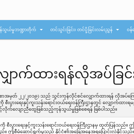
arrow_drop_down
arrow_drop_down
န်သွယ်မှုဘဏ္ဍာတိုက်
တင်သွင်းခြင်း၊ တင်ပို့ခြင်းလမ်းညွှန်
ဝန်
လျှောက်ထားရန်လိုအပ်ခြင်
ငြာစာအမှတ် ၂၂/၂၀၁၉) သည် သွင်းကုန်လိုင်စင်လျှောက်ထားရန် လိုအပ်က
်ကို စီးပွားရေးနှင့်ကူးသန်းရောင်းဝယ်ရေးဝန်ကြီးဌာနတွင် လျှောက်ထာ
့လိုက်လျောညီထွေဖြစ်သည့်ကုန်သွယ်မှုဖြစ်စေရန် ဖြစ်ပါသည်။
ို စီးပွားရေးနှင့်ကူးသန်းရောင်းဝယ်ရေးဝန်ကြီးဌာနမှ ထုတ်ပြန်သည်။ ဤအ
သည်။ ဤစီမံဆောင်ရွက်မှုသည် နိုင်ငံ၏အခြေအနေအရပြောင်းလဲနိုင်သည်