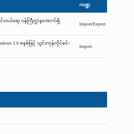
ကဏ္ဍ
းရောင်းဝယ်ရေး ဝန်ကြီးဌာနအောက်ရှိ
Import/Export
net 2.0 စနစ်ဖြင့် သွင်းကုန်လိုင်စင်/
Import