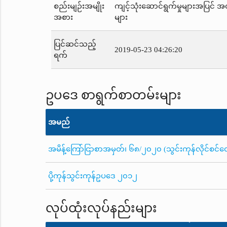
စည်းမျဉ်းအမျိုး
ကျင့်သုံးဆောင်ရွက်မှုများအပြင် 
အစား
များ
ပြင်ဆင်သည့်
2019-05-23 04:26:20
ရက်
ဥပဒေ စာရွက်စာတမ်းများ
အမည်
အမိန့်ကြော်ငြာစာအမှတ်၊ ၆၈/၂၀၂၀ (သွင်းကုန်လိုင်စင်
ပို့ကုန်သွင်းကုန်ဥပဒေ ၂၀၁၂
လုပ်ထုံးလုပ်နည်းများ