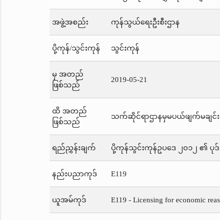
အဖွဲ့အစည်း
ကုန်သွယ်ရေးဦးစီးဌာန
ပို့ကုန်/သွင်းကုန်
သွင်းကုန်
မှ အတည်
2019-05-21
ဖြစ်သည်
ထိ အတည်
သက်ဆိုင်ရာဌာနမှမပယ်ဖျက်မချင်း
ဖြစ်သည်
ရည်ညွှန်းချက်
ပို့ကုန်သွင်းကုန်ဥပဒေ ၂၀၁၂ ၏ ပုဒ
နည်းပညာကုဒ်
E119
ယူအမ်ကုဒ်
E119 - Licensing for economic reaso