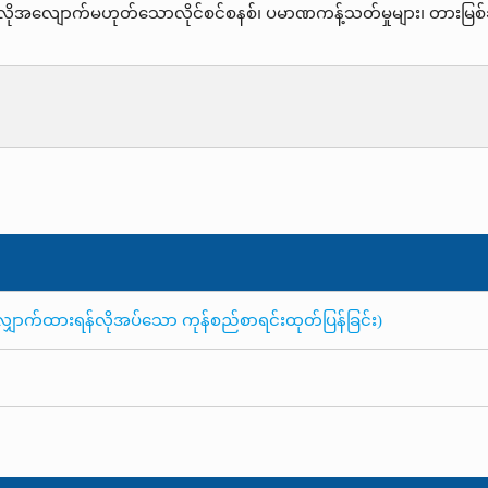
အလိုအလျောက်မဟုတ်သောလိုင်စင်စနစ်၊ ပမာဏကန့်သတ်မှုများ၊ တားမြစ်ချ
လျှောက်ထားရန်လိုအပ်သော ကုန်စည်စာရင်းထုတ်ပြန်ခြင်း)