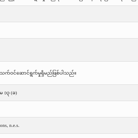
သက်ဝင်ဆောင်ရွက်မှုရှိမည်ဖြစ်ပါသည်။
်မ ၁၃ (ခ)
ns, n.e.s.