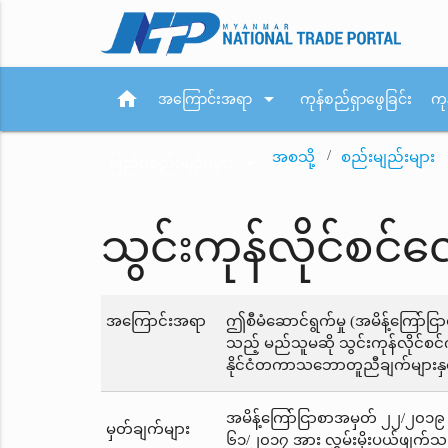
home
arrow_drop_down
အကြောင်းအရာ
ကုန်စည်ရှာဖွေခြင်း
ကု
အစသို့
စည်းမျည်းများ
arrow_drop_down
ပြည်ပစည်းမျဉ်းများ
သွင်းကုန်လိုင်စင်
အကြောင်းအရာ
ဤစီမံဆောင်ရွက်မှု (အမိန့်ကြော်
သည့် မည်သူမဆို သွင်းကုန်လိုင်စင
နိုင်ငံတကာသဘောတူညီချက်များနှင်
အမိန့်ကြော်ငြာစာအမှတ် ၂၂/၂၀၁၉ က
မှတ်ချက်များ
၆၁/၂၀၁၇ အား လွှမ်းမိုးပယ်ဖျက်