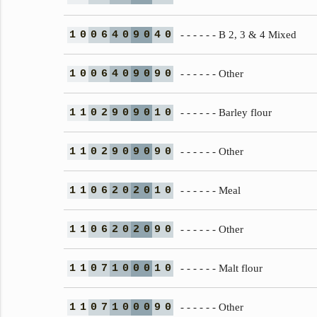
1
0
0
6
4
0
9
0
4
0
- - - - - - B 2, 3 & 4 Mixed
1
0
0
6
4
0
9
0
9
0
- - - - - - Other
1
1
0
2
9
0
9
0
1
0
- - - - - - Barley flour
1
1
0
2
9
0
9
0
9
0
- - - - - - Other
1
1
0
6
2
0
2
0
1
0
- - - - - - Meal
1
1
0
6
2
0
2
0
9
0
- - - - - - Other
1
1
0
7
1
0
0
0
1
0
- - - - - - Malt flour
1
1
0
7
1
0
0
0
9
0
- - - - - - Other