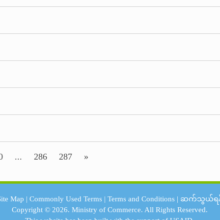
0
...
286
287
»
Site Map
|
Commonly Used Terms
|
Terms and Conditions
|
ဆက်သွယ်ရန
Copyright © 2026.
Ministry of Commerce.
All Rights Reserved.