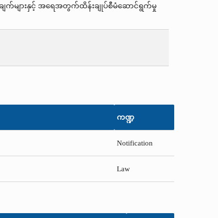
က်များနှင့် အရေအတွက်ထိန်းချုပ်စီမံဆောင်ရွက်မှု
ကဏ္ဍ
Notification
Law