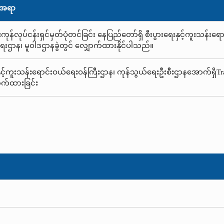
းအရာ
င်းကုန်လုပ်ငန်းရှင်မှတ်ပုံတင်ခြင်း နေပြည်တော်ရှိ စီးပွားရေးနှင့်ကူးသန်
ေးဌာန၊ မူဝါဒဌာနခွဲတွင် လျှောက်ထားနိုင်ပါသည်။
နှင့်ကူးသန်းရောင်းဝယ်ရေးဝန်ကြီးဌာန၊ ကုန်သွယ်ရေးဦးစီးဌာနအောက်ရှိTrade
ာက်ထားခြင်း