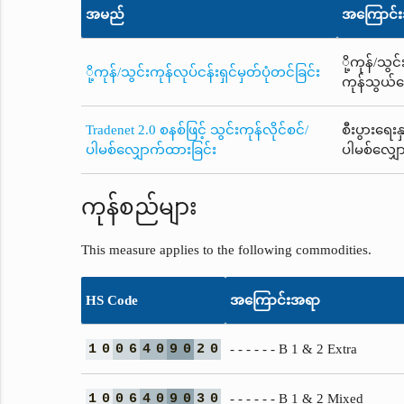
အမည်
အကြောင်
ို့ကုန်/သွ
ို့ကုန်/သွင်းကုန်လုပ်ငန်းရှင်မှတ်ပုံတင်ခြင်း
ကုန်သွယ်ရ
Tradenet 2.0 စနစ်ဖြင့် သွင်းကုန်လိုင်စင်/
စီးပွားရေး
ပါမစ်လျှောက်ထားခြင်း
ပါမစ်လျှေ
ကုန်စည်များ
This measure applies to the following commodities.
HS Code
အကြောင်းအရာ
1
0
0
6
4
0
9
0
2
0
- - - - - - B 1 & 2 Extra
1
0
0
6
4
0
9
0
3
0
- - - - - - B 1 & 2 Mixed