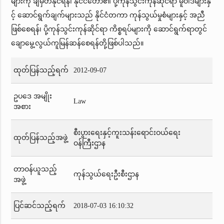
များကို ချမှတ်နိုင်ရန်၊ နိုင်ငံတော်၏ ပို့ကုန်သွင်းကုန်ဆိုင်ရာ မူဝါဒများနှ
င့် ဆောင်ရွက်ချက်များသည် နိုင်ငံတကာ ကုန်သွယ်မှုစံများနှင့် အညီ
ဖြစ်စေရန်၊ ပို့ကုန်သွင်းကုန်ဆိုင်ရာ ကိစ္စရပ်များကို ဆောင်ရွက်ရာတွင်
ချောမွေ့လွယ်ကူမြန်ဆန်စေရန်တို့ဖြစ်ပါသည်။
ထုတ်ပြန်သည့်ရက်
2012-09-07
ဥပဒေ အမျိုး
Law
အစား
စီးပွားရေးနှင့်ကူးသန်းရောင်းဝယ်ရေး
ထုတ်ပြန်သည့်အဖွဲ့
ဝန်ကြီးဌာန
တာဝန်ယူသည့်
ကုန်သွယ်ရေးဦးစီးဌာန
အဖွဲ့
ပြင်ဆင်သည့်ရက်
2018-07-03 16:10:32