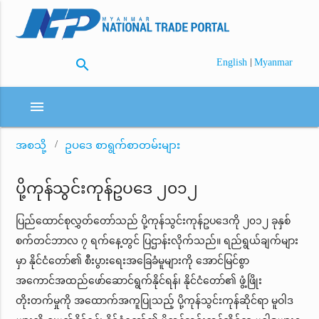
search
|
English
Myanmar
menu
အစသို့
ဥပဒေ စာရွက်စာတမ်းများ
ပို့ကုန်သွင်းကုန်ဥပဒေ ၂၀၁၂
ပြည်ထောင်စုလွှတ်တော်သည် ပို့ကုန်သွင်းကုန်ဥပဒေကို ၂၀၁၂ ခုနှစ်
စက်တင်ဘာလ ၇ ရက်နေ့တွင် ပြဌာန်းလိုက်သည်။ ရည်ရွယ်ချက်များ
မှာ နိုင်ငံတော်၏ စီးပွားရေးအခြေခံမူများကို အောင်မြင်စွာ
အကောင်အထည်ဖော်ဆောင်ရွက်နိုင်ရန်၊ နိုင်ငံတော်၏ ဖွံ့ဖြိုး
တိုးတက်မှုကို အထောက်အကူပြုသည့် ပို့ကုန်သွင်းကုန်ဆိုင်ရာ မူဝါဒ