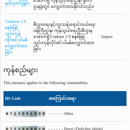
အောက်ရှိ ကုန်သွယ်ရေးဌာန၊ မူဝါဒ
မှတ်ပုံတင်ခြင်း
ဌာနခွဲတွင် လျှောက်ထားနိုင်ပါသည်။
Tradenet 2.0
စီးပွားရေးနှင့်ကူးသန်းရောင်းဝယ်ရေး
စနစ်ဖြင့်
ဝန်ကြီးဌာန၊ ကုန်သွယ်ရေးဦးစီးဌာန
သွင်းကုန်
အောက်ရှိTradenet 2.0 စနစ်ဖြင့်
Import
လိုင်စင်/ပါမစ်
သွင်းကုန်လိုင်စင်/ပါမစ်လျှောက်ထား
လျှောက်ထား
ခြင်း
ခြင်း
ကုန်စည်များ
This measure applies to the following commodities.
HS Code
အကြောင်းအရာ
0
7
1
3
9
0
1
0
9
0
- - - - - - Other
0
7
1
3
9
0
9
0
2
0
- - - - - - Pegyi (Dolichos lablab)