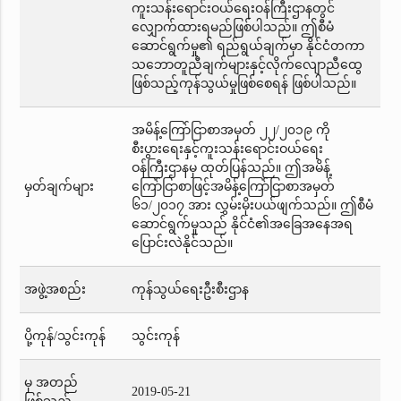
ကူးသန်းရောင်းဝယ်ရေးဝန်ကြီးဌာနတွင်
လျှောက်ထားရမည်ဖြစ်ပါသည်။ ဤစီမံ
ဆောင်ရွက်မှု၏ ရည်ရွယ်ချက်မှာ နိုင်ငံတကာ
သဘောတူညီချက်များနှင့်လိုက်လျောညီထွေ
ဖြစ်သည့်ကုန်သွယ်မှုဖြစ်စေရန် ဖြစ်ပါသည်။
အမိန့်ကြော်ငြာစာအမှတ် ၂၂/၂၀၁၉ ကို
စီးပွားရေးနှင့်ကူးသန်းရောင်းဝယ်ရေး
ဝန်ကြီးဌာနမှ ထုတ်ပြန်သည်။ ဤအမိန့်
မှတ်ချက်များ
ကြော်ငြာစာဖြင့်အမိန့်ကြော်ငြာစာအမှတ်
၆၁/၂၀၁၇ အား လွှမ်းမိုးပယ်ဖျက်သည်။ ဤစီမံ
ဆောင်ရွက်မှုသည် နိုင်ငံ၏အခြေအနေအရ
ပြောင်းလဲနိုင်သည်။
အဖွဲ့အစည်း
ကုန်သွယ်ရေးဦးစီးဌာန
ပို့ကုန်/သွင်းကုန်
သွင်းကုန်
မှ အတည်
2019-05-21