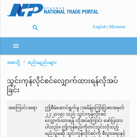
search
|
English
Myanmar
menu
အစသို့
စည်းမျည်းများ
သွင်းကုန်လိုင်စင်လျှောက်ထားရန်လိုအပ်
ခြင်း
အကြောင်းအရာ
ဤစီမံဆောင်ရွက်မှု (အမိန့်ကြော်ငြာစာအမှတ်
၂၂/၂၀၁၉) သည် သွင်းကုန်လိုင်စင်
လျှောက်ထားရန် လိုအပ်ကြောင်း ဖော်ပြထား
ပါသည်။ ဤကုန်စည်ကိုတင်သွင်းလိုသည့်
မည်သူမဆို သွင်းကုန်လိုင်စင်ကို စီးပွားရေးနှင့်