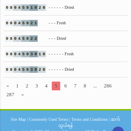
0
8
0
4
5
0
1
0
2
0
- - - - - - Dried
0
8
0
4
5
0
2
1
- - - Fresh
0
8
0
4
5
0
2
2
- - - Dried
0
8
0
4
5
0
3
0
1
0
- - - - - - Fresh
0
8
0
4
5
0
3
0
2
0
- - - - - - Dried
«
1
2
3
4
5
6
7
8
...
286
287
»
Site Map
|
Commonly Used Terms
|
Terms and Conditions
|
ဆက်
သွယ်ရန်