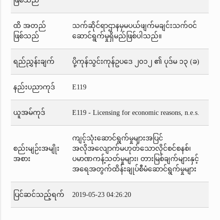
ဖြစ်သည်
ထိ အတည်
သက်ဆိုင်ရာဌာနမှမပယ်ဖျက်မချင်းသက်ဝင်
ဖြစ်သည်
ဆောင်ရွက်မှုရှိမည်ဖြစ်ပါသည်။
ရည်ညွှန်းချက်
ပို့ကုန်သွင်းကုန်ဥပဒေ ၂၀၁၂ ၏ ပုဒ်မ ၁၃ (ခ)
နည်းပညာကုဒ်
E119
ယူအမ်ကုဒ်
E119 - Licensing for economic reasons, n.e.s.
ကျင့်သုံးဆောင်ရွက်မှုများအပြင်
စည်းမျဉ်းအမျိုး
အလိုအလျောက်မဟုတ်သောလိုင်စင်စနစ်၊
အစား
ပမာဏကန့်သတ်မှုများ၊ တားမြစ်ချက်များနှင့်
အရေအတွက်ထိန်းချုပ်စီမံဆောင်ရွက်မှုများ
ပြင်ဆင်သည့်ရက်
2019-05-23 04:26:20