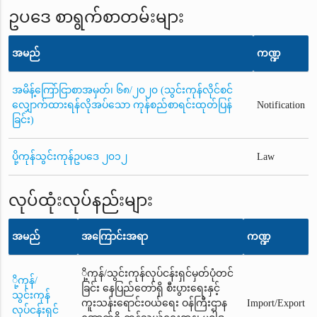
ဥပဒေ စာရွက်စာတမ်းများ
အမည်
ကဏ္ဍ
အမိန့်ကြော်ငြာစာအမှတ်၊ ၆၈/၂၀၂၀ (သွင်းကုန်လိုင်စင်
လျှောက်ထားရန်လိုအပ်သော ကုန်စည်စာရင်းထုတ်ပြန်
Notification
ခြင်း)
ပို့ကုန်သွင်းကုန်ဥပဒေ ၂၀၁၂
Law
လုပ်ထုံးလုပ်နည်းများ
အမည်
အကြောင်းအရာ
ကဏ္ဍ
ို့ကုန်/သွင်းကုန်လုပ်ငန်းရှင်မှတ်ပုံတင်
ို့ကုန်/
ခြင်း နေပြည်တော်ရှိ စီးပွားရေးနှင့်
သွင်းကုန်
ကူးသန်းရောင်းဝယ်ရေး ဝန်ကြီးဌာန
Import/Export
လုပ်ငန်းရှင်