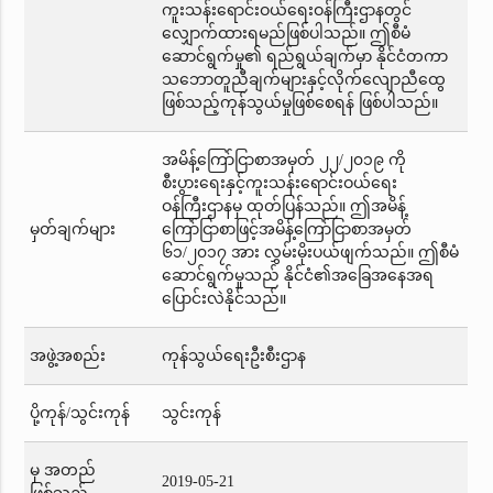
ကူးသန်းရောင်းဝယ်ရေးဝန်ကြီးဌာနတွင်
လျှောက်ထားရမည်ဖြစ်ပါသည်။ ဤစီမံ
ဆောင်ရွက်မှု၏ ရည်ရွယ်ချက်မှာ နိုင်ငံတကာ
သဘောတူညီချက်များနှင့်လိုက်လျောညီထွေ
ဖြစ်သည့်ကုန်သွယ်မှုဖြစ်စေရန် ဖြစ်ပါသည်။
အမိန့်ကြော်ငြာစာအမှတ် ၂၂/၂၀၁၉ ကို
စီးပွားရေးနှင့်ကူးသန်းရောင်းဝယ်ရေး
ဝန်ကြီးဌာနမှ ထုတ်ပြန်သည်။ ဤအမိန့်
မှတ်ချက်များ
ကြော်ငြာစာဖြင့်အမိန့်ကြော်ငြာစာအမှတ်
၆၁/၂၀၁၇ အား လွှမ်းမိုးပယ်ဖျက်သည်။ ဤစီမံ
ဆောင်ရွက်မှုသည် နိုင်ငံ၏အခြေအနေအရ
ပြောင်းလဲနိုင်သည်။
အဖွဲ့အစည်း
ကုန်သွယ်ရေးဦးစီးဌာန
ပို့ကုန်/သွင်းကုန်
သွင်းကုန်
မှ အတည်
2019-05-21