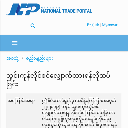
search
|
English
Myanmar
menu
အစသို့
စည်းမျည်းများ
သွင်းကုန်လိုင်စင်လျှောက်ထားရန်လိုအပ်
ခြင်း
အကြောင်းအရာ
ဤစီမံဆောင်ရွက်မှု (အမိန့်ကြော်ငြာစာအမှတ်
၂၂/၂၀၁၉) သည် သွင်းကုန်လိုင်စင်
လျှောက်ထားရန် လိုအပ်ကြောင်း ဖော်ပြထား
ပါသည်။ ဤကုန်စည်ကိုတင်သွင်းလိုသည့်
မည်သူမဆို သွင်းကုန်လိုင်စင်ကို စီးပွားရေးနှင့်