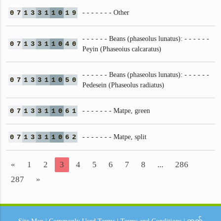
0
7
1
3
3
1
1
0
1
9
- - - - - - - Other
- - - - - - Beans (phaseolus lunatus): - - - - - -
0
7
1
3
3
1
1
0
4
0
Peyin (Phaseoius calcaratus)
- - - - - - Beans (phaseolus lunatus): - - - - - -
0
7
1
3
3
1
1
0
5
0
Pedesein (Phaseolus radiatus)
0
7
1
3
3
1
1
0
6
1
- - - - - - - Matpe, green
0
7
1
3
3
1
1
0
6
2
- - - - - - - Matpe, split
«
1
2
3
4
5
6
7
8
...
286
287
»