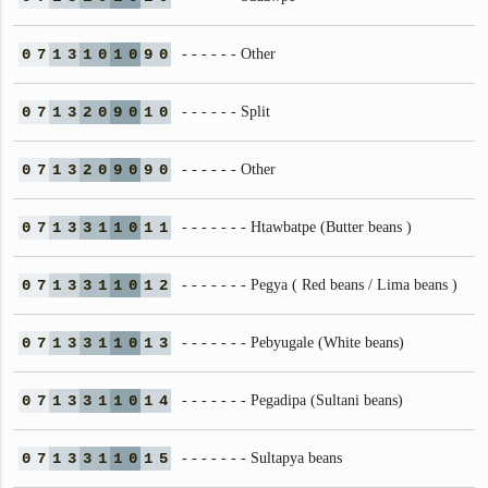
0
7
1
3
1
0
1
0
9
0
- - - - - - Other
0
7
1
3
2
0
9
0
1
0
- - - - - - Split
0
7
1
3
2
0
9
0
9
0
- - - - - - Other
0
7
1
3
3
1
1
0
1
1
- - - - - - - Htawbatpe (Butter beans )
0
7
1
3
3
1
1
0
1
2
- - - - - - - Pegya ( Red beans / Lima beans )
0
7
1
3
3
1
1
0
1
3
- - - - - - - Pebyugale (White beans)
0
7
1
3
3
1
1
0
1
4
- - - - - - - Pegadipa (Sultani beans)
0
7
1
3
3
1
1
0
1
5
- - - - - - - Sultapya beans