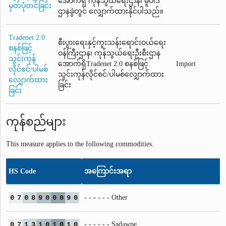
အောက်ရှိ ကုန်သွယ်ရေးဌာန၊ မူဝါဒ
မှတ်ပုံတင်ခြင်း
ဌာနခွဲတွင် လျှောက်ထားနိုင်ပါသည်။
Tradenet 2.0
စီးပွားရေးနှင့်ကူးသန်းရောင်းဝယ်ရေး
စနစ်ဖြင့်
ဝန်ကြီးဌာန၊ ကုန်သွယ်ရေးဦးစီးဌာန
သွင်းကုန်
အောက်ရှိTradenet 2.0 စနစ်ဖြင့်
Import
လိုင်စင်/ပါမစ်
သွင်းကုန်လိုင်စင်/ပါမစ်လျှောက်ထား
လျှောက်ထား
ခြင်း
ခြင်း
ကုန်စည်များ
This measure applies to the following commodities.
HS Code
အကြောင်းအရာ
0
7
0
8
9
0
0
0
9
0
- - - - - - Other
0
7
1
3
1
0
1
0
1
0
- - - - - - Sadawpe