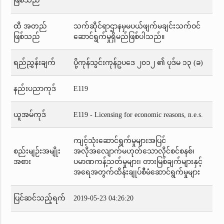
ဖြစ်သည်
ထိ အတည်
သက်ဆိုင်ရာဌာနမှမပယ်ဖျက်မချင်းသက်ဝင်
ဖြစ်သည်
ဆောင်ရွက်မှုရှိမည်ဖြစ်ပါသည်။
ရည်ညွှန်းချက်
ပို့ကုန်သွင်းကုန်ဥပဒေ ၂၀၁၂ ၏ ပုဒ်မ ၁၃ (ခ)
နည်းပညာကုဒ်
E119
ယူအမ်ကုဒ်
E119 - Licensing for economic reasons, n.e.s.
ကျင့်သုံးဆောင်ရွက်မှုများအပြင်
စည်းမျဉ်းအမျိုး
အလိုအလျောက်မဟုတ်သောလိုင်စင်စနစ်၊
အစား
ပမာဏကန့်သတ်မှုများ၊ တားမြစ်ချက်များနှင့်
အရေအတွက်ထိန်းချုပ်စီမံဆောင်ရွက်မှုများ
ပြင်ဆင်သည့်ရက်
2019-05-23 04:26:20