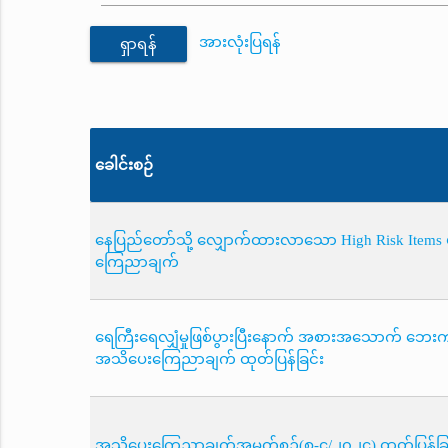
အားလုံးပြရန်
ရှာရန်
ခေါင်းစဉ်
နေပြည်တော်သို့ လျှောက်ထားလာသော High Risk Items
ကြေညာချက်
ရေကြီးရေလျှံမှုဖြစ်ပွားပြီးနောက် အစားအသောက် ဘေးကင
အသိပေးကြေညာချက် ထုတ်ပြန်ခြင်း
အသိပေးကြေညာချက်အမှတ်စဉ်(စ-၄/၂၀၂၄) ထုတ်ပြန်ခြင