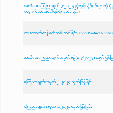
အသိပေးကြေညာချက် ၃/၂၀၂၅ (ပို့ကုန်လိုင်စင်များကို ပုံမှ
လျှောက်ထားနိုင်ပါရန်ကြေညာခြင်း)
စားသောက်ကုန်မှတ်တမ်းတင်ခြင်း(Food Product Notificat
အသိပေးကြေညာချက်အမှတ်စဉ်(စ-၃/၂၀၂၄) ထုတ်ပြန်ခြင
ကြေညာချက်အမှတ် ၂/၂၀၂၄ ထုတ်ပြန်ခြင်း
ကြေညာချက်အမှတ် ၁/၂၀၂၄ ထုတ်ပြန်ခြင်း