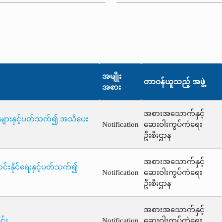
အမျိုး
တာဝန်ယူသည့် အဖွဲ့
အစား
အစားအသောက်နှင့်
 များနှင့်ပတ်သက်၍ အသိပေး
Notification
ဆေးဝါးကွပ်ကဲရေး
ဦးစီးဌာန
အစားအသောက်နှင့်
်းနိုင်ရေးနှင့်ပတ်သက်၍
Notification
ဆေးဝါးကွပ်ကဲရေး
ဦးစီးဌာန
အစားအသောက်နှင့်
်း
Notification
ဆေးဝါးကွပ်ကဲရေး