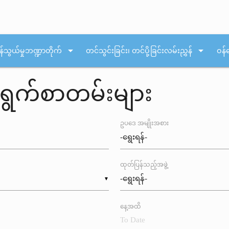
arrow_drop_down
arrow_drop_down
န်သွယ်မှုဘဏ္ဍာတိုက်
တင်သွင်းခြင်း၊ တင်ပို့ခြင်းလမ်းညွှန်
ဝန်
ရွက်စာတမ်းများ
ဥပဒေ အမျိုးအစား
ထုတ်ပြန်သည့်အဖွဲ့
▼
နေ့အထိ