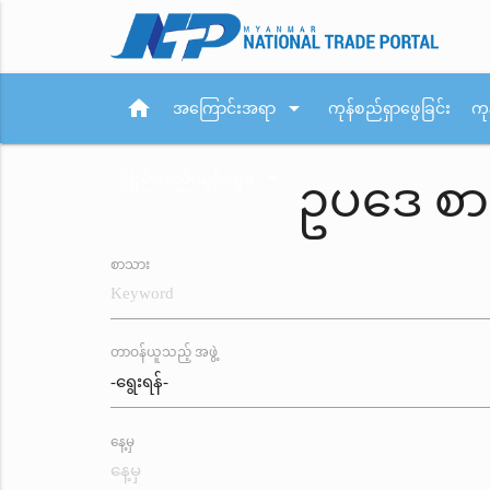
home
arrow_drop_down
အကြောင်းအရာ
ကုန်စည်ရှာဖွေခြင်း
ကု
arrow_drop_down
ပြည်ပစည်းမျဉ်းများ
ဥပဒေ စာ
စာသား
တာဝန်ယူသည့် အဖွဲ့
နေ့မှ