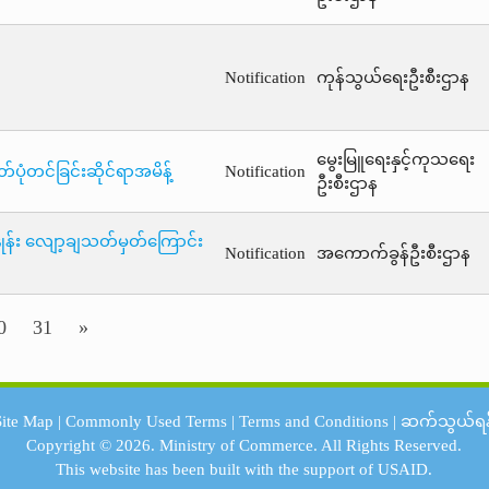
Notification
ကုန်သွယ်ရေးဦးစီးဌာန
မွေးမြူရေးနှင့်ကုသရေး
ပုံတင်ခြင်းဆိုင်ရာအမိန့်
Notification
ဦးစီးဌာန
ှုန်း လျော့ချသတ်မှတ်ကြောင်း
Notification
အကောက်ခွန်ဦးစီးဌာန
0
31
»
Site Map
|
Commonly Used Terms
|
Terms and Conditions
|
ဆက်သွယ်ရန
Copyright © 2026.
Ministry of Commerce.
All Rights Reserved.
This website has been built with the support of
USAID.