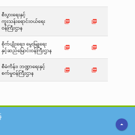
စီးပွားရေးနှင့်
picture_as_pdf
picture_as_pdf
ကူးသန်းရောင်းဝယ်ရေး
ဝန်ကြီးဌာန
စိုက်ပျိုးရေး၊ မွေးမြူရေး
picture_as_pdf
picture_as_pdf
နှင့်ဆည်မြောင်းဝန်ကြီးဌာန
စီမံကိန်း၊ ဘဏ္ဍာရေးနှင့်
picture_as_pdf
picture_as_pdf
စက်မှုဝန်ကြီးဌာန
်
arrow_drop_up