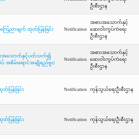
ဦးစီးဌာန
အစားအသောက်နှင့်
ေညာချက် ထုတ်ပြန်ခြင်း
Notification
ဆေးဝါးကွပ်ကဲရေး
ဦးစီးဌာန
အစားအသောက်နှင့်
စားအသောက်နှင့်ပတ်သက်၍
Notification
ဆေးဝါးကွပ်ကဲရေး
် အစိမ်းရောင်အချိုရည်ဗူး)
ဦးစီးဌာန
ုတ်ပြန်ခြင်း
Notification
ကုန်သွယ်ရေးဦးစီးဌာန
ုတ်ပြန်ခြင်း
Notification
ကုန်သွယ်ရေးဦးစီးဌာန