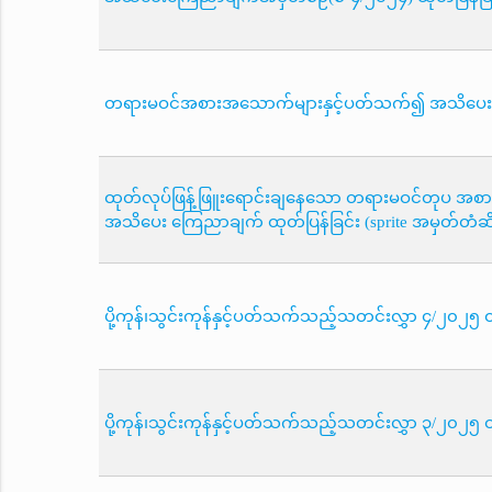
တရားမဝင်အစားအသောက်များနှင့်ပတ်သက်၍ အသိပေးကြ
ထုတ်လုပ်ဖြန့်ဖြူးရောင်းချနေသော တရားမဝင်တုပ အ
အသိပေး ကြေညာချက် ထုတ်ပြန်ခြင်း (sprite အမှတ်တံဆိပ
ပို့ကုန်၊သွင်းကုန်နှင့်ပတ်သက်သည့်သတင်းလွှာ ၄/၂၀၂၅ ထ
ပို့ကုန်၊သွင်းကုန်နှင့်ပတ်သက်သည့်သတင်းလွှာ ၃/၂၀၂၅ ထ