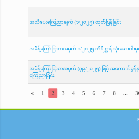
အသိပေးကြေညာချက် (၁/၂၀၂၅) ထုတ်ပြန်ခြင်း
အမိန့်ကြော်ငြာစာအမှတ် ၁/၂၀၂၅ တိရိစ္ဆာန်သုံးဆေးဝါးမှတ်
အမိန့်ကြော်ငြာစာအမှတ် (၃၉/၂၀၂၅) ဖြင့် အကောက်ခွန်န
ကြေညာခြင်း
«
1
2
3
4
5
6
7
8
...
3