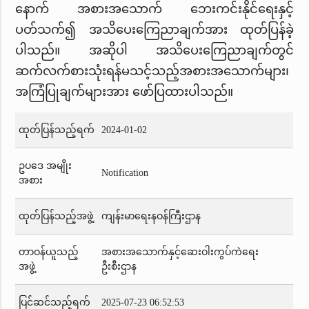
နောက် အစားအသောက် ဘေးကင်းနိုင်ရေးနှင့်
ပတ်သက်၍ အသိပေးကြေညာချက်အား ထုတ်ပြန်ခဲ့
ပါသည်။ အဆိုပါ အသိပေးကြေညာချက်တွင်
ဆက်လက်စားသုံးရန်မသင့်သည့်အစားအသောက်များ၊
အကြံပြုချက်များအား ဖော်ပြထားပါသည်။
ထုတ်ပြန်သည့်ရက်
2024-01-02
ဥပဒေ အမျိုး
Notification
အစား
ထုတ်ပြန်သည့်အဖွဲ့
ကျန်းမာရေးနဝန်ကြီးဌာန
တာဝန်ယူသည့်
အစားအသောက်နှင့်ဆေးဝါးကွပ်ကဲရေး
အဖွဲ့
ဦးစီးဌာန
ပြင်ဆင်သည့်ရက်
2025-07-23 06:52:53