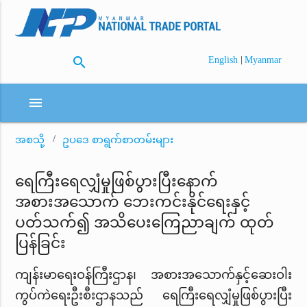
search
|
English
Myanmar
menu
အစသို့
ဥပဒေ စာရွက်စာတမ်းများ
ရေကြီးရေလျှံမှုဖြစ်ပွားပြီးနောက်
အစားအသောက် ဘေးကင်းနိုင်ရေးနှင့်
ပတ်သက်၍ အသိပေးကြေညာချက် ထုတ်
ပြန်ခြင်း
ကျန်းမာရေးဝန်ကြီးဌာန၊ အစားအသောက်နှင့်ဆေးဝါး
ကွပ်ကဲရေးဦးစီးဌာနသည် ရေကြီးရေလျှံမှုဖြစ်ပွားပြီး